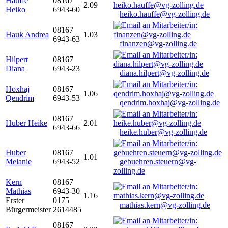
Hauffe
08167
2.09
Heiko
6943-60
heiko.hauffe@vg-zolling.de
08167
Hauk Andrea
1.03
6943-63
finanzen@vg-zolling.de
Hilpert
08167
Diana
6943-23
diana.hilpert@vg-zolling.de
Hoxhaj
08167
1.06
Qendrim
6943-53
qendrim.hoxhaj@vg-zolling.de
08167
Huber Heike
2.01
6943-66
heike.huber@vg-zolling.de
Huber
08167
1.01
Melanie
6943-52
gebuehren.steuern@vg-
zolling.de
Kern
08167
Mathias
6943-30
1.16
Erster
0175
mathias.kern@vg-zolling.de
Bürgermeister
2614485
08167