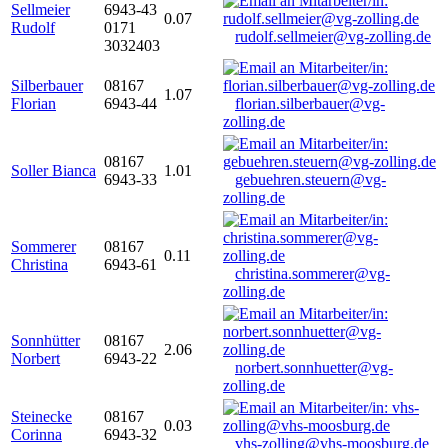
Sellmeier
6943-43
0.07
Rudolf
0171
rudolf.sellmeier@vg-zolling.de
3032403
Silberbauer
08167
1.07
Florian
6943-44
florian.silberbauer@vg-
zolling.de
08167
Soller Bianca
1.01
6943-33
gebuehren.steuern@vg-
zolling.de
Sommerer
08167
0.11
Christina
6943-61
christina.sommerer@vg-
zolling.de
Sonnhütter
08167
2.06
Norbert
6943-22
norbert.sonnhuetter@vg-
zolling.de
Steinecke
08167
0.03
Corinna
6943-32
vhs-zolling@vhs-moosburg.de