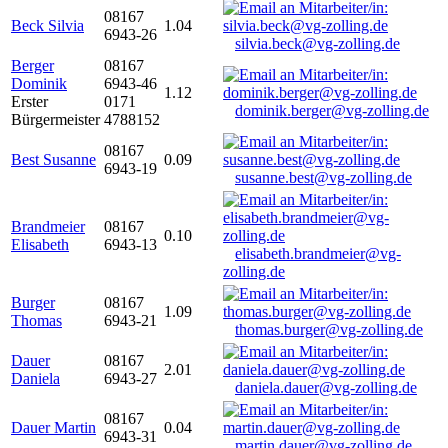
08167
Beck Silvia
1.04
6943-26
silvia.beck@vg-zolling.de
Berger
08167
Dominik
6943-46
1.12
Erster
0171
dominik.berger@vg-zolling.de
Bürgermeister
4788152
08167
Best Susanne
0.09
6943-19
susanne.best@vg-zolling.de
Brandmeier
08167
0.10
Elisabeth
6943-13
elisabeth.brandmeier@vg-
zolling.de
Burger
08167
1.09
Thomas
6943-21
thomas.burger@vg-zolling.de
Dauer
08167
2.01
Daniela
6943-27
daniela.dauer@vg-zolling.de
08167
Dauer Martin
0.04
6943-31
martin.dauer@vg-zolling.de