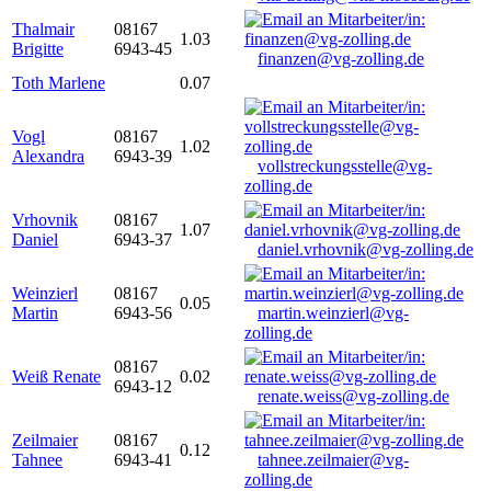
Thalmair
08167
1.03
Brigitte
6943-45
finanzen@vg-zolling.de
Toth Marlene
0.07
Vogl
08167
1.02
Alexandra
6943-39
vollstreckungsstelle@vg-
zolling.de
Vrhovnik
08167
1.07
Daniel
6943-37
daniel.vrhovnik@vg-zolling.de
Weinzierl
08167
0.05
Martin
6943-56
martin.weinzierl@vg-
zolling.de
08167
Weiß Renate
0.02
6943-12
renate.weiss@vg-zolling.de
Zeilmaier
08167
0.12
Tahnee
6943-41
tahnee.zeilmaier@vg-
zolling.de