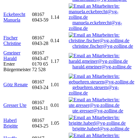
Eckebrecht
08167
1.14
Manuela
6943-59
manuela.eckebrecht@vg-
zolling.de
Fischer
08167
0.14
Christine
6943-28
christine.fischer@vg-zolling.de
Gmeiner
08167
Harald
6943-47
1.17
Erster
0170 65
harald.gmeiner@vg-zolling.de
Bürgermeister
72 528
08167
Götz Renate
1.01
6943-24
gebuehren.steuern@vg-
zolling.de
08167
Gresser Ute
0.01
6943-11
ute.gresser@vg-zolling.de
Haberl
08167
1.05
Brigitte
6943-25
brigitte.haberl@vg-zolling.de