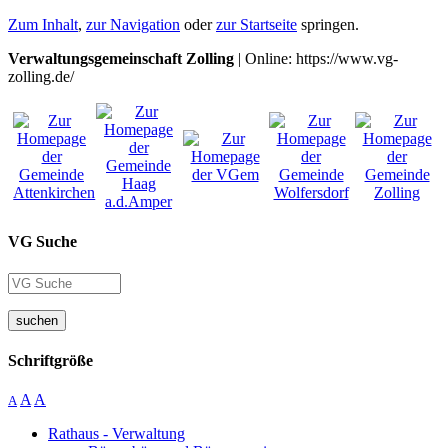
Zum Inhalt
,
zur Navigation
oder
zur Startseite
springen.
Verwaltungsgemeinschaft Zolling
| Online: https://www.vg-
zolling.de/
VG Suche
suchen
Schriftgröße
A
A
A
Rathaus - Verwaltung