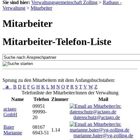
Sie sind hier:
Verwaltungsgemeinschaft Zolling
>
Rathaus -
Verwaltung
>
Mitarbeiter
Mitarbeiter
Mitarbeiter-Telefon-Liste
Sprung zu den Mitarbeitern mit dem Anfangsbuchstaben:
a
B
D
E
F
G
H
K
L
M
N
O
P
R
S
T
V
W
Z
Telefonliste der Mitarbeiter/innen der Verwaltung
Name
Telefon
Zimmer
Mail
09951
actago
99990-
GmbH
20
datenschutz@actago.de
Baier
08167
1.14
Marianne
6943-51
marianne.baier@vg-zolling.de