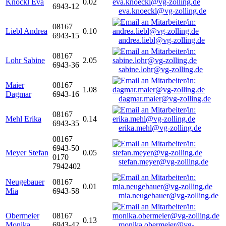
Knöckl Eva
0.02
6943-12
eva.knoeckl@vg-zolling.de
08167
Liebl Andrea
0.10
6943-15
andrea.liebl@vg-zolling.de
08167
Lohr Sabine
2.05
6943-36
sabine.lohr@vg-zolling.de
Maier
08167
1.08
Dagmar
6943-16
dagmar.maier@vg-zolling.de
08167
Mehl Erika
0.14
6943-35
erika.mehl@vg-zolling.de
08167
6943-50
Meyer Stefan
0.05
0170
stefan.meyer@vg-zolling.de
7942402
Neugebauer
08167
0.01
Mia
6943-58
mia.neugebauer@vg-zolling.de
Obermeier
08167
0.13
Monika
6943-42
monika.obermeier@vg-