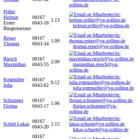
zolling.de
Priller
Helmut
08167
1.13
Erster
6943-18
helmut.priller@vg-zolling.de
Bürgermeister
Reiser
08167
1.09
Thomas
6943-34
thomas.reiser@vg-zolling.de
Riesch
08167
2.09
Maximilian
6943-55
maximilian.riesch@vg-
zolling.de
Rottmüller
08167
0.12
Julia
6943-62
julia.rottmueller@vg-zolling.de
Schranner
08167
1.06
Florian
6943-17
florian.schranner@vg-
zolling.de
08167
Schütt Lukas
1.15
6943-20
lukas.schuett@vg-zolling.de
08167