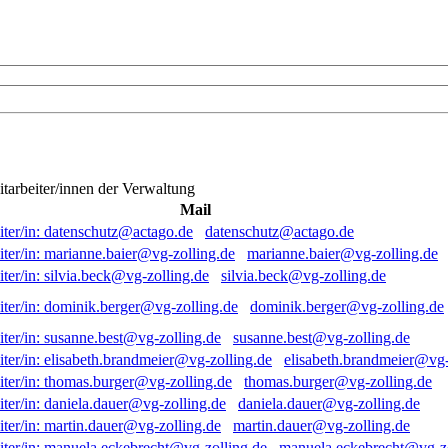
itarbeiter/innen der Verwaltung
Mail
datenschutz@actago.de
marianne.baier@vg-zolling.de
silvia.beck@vg-zolling.de
dominik.berger@vg-zolling.de
susanne.best@vg-zolling.de
elisabeth.brandmeier@vg-
thomas.burger@vg-zolling.de
daniela.dauer@vg-zolling.de
martin.dauer@vg-zolling.de
manuela.eckebrecht@vg-zo