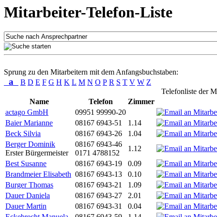
Mitarbeiter-Telefon-Liste
Sprung zu den Mitarbeitern mit dem Anfangsbuchstaben:
a
B
D
E
F
G
H
K
L
M
N
O
P
R
S
T
V
W
Z
Telefonliste der M
Name
Telefon
Zimmer
actago GmbH
09951 99990-20
Baier Marianne
08167 6943-51
1.14
Beck Silvia
08167 6943-26
1.04
Berger Dominik
08167 6943-46
1.12
Erster Bürgermeister
0171 4788152
Best Susanne
08167 6943-19
0.09
Brandmeier Elisabeth
08167 6943-13
0.10
Burger Thomas
08167 6943-21
1.09
Dauer Daniela
08167 6943-27
2.01
Dauer Martin
08167 6943-31
0.04
Eckebrecht Manuela
08167 6943-59
1.14