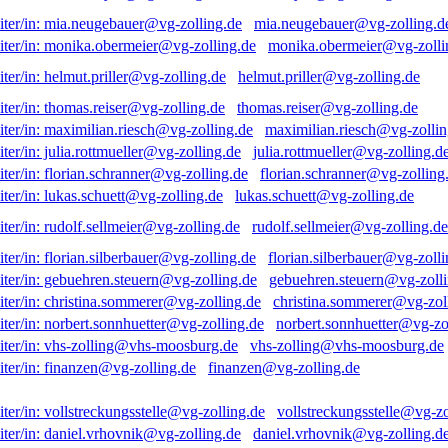
mia.neugebauer@vg-zolling.d
monika.obermeier@vg-zolli
helmut.priller@vg-zolling.de
thomas.reiser@vg-zolling.de
maximilian.riesch@vg-zollin
julia.rottmueller@vg-zolling.d
florian.schranner@vg-zolling
lukas.schuett@vg-zolling.de
rudolf.sellmeier@vg-zolling.de
florian.silberbauer@vg-zolli
gebuehren.steuern@vg-zolli
christina.sommerer@vg-zol
norbert.sonnhuetter@vg-zo
vhs-zolling@vhs-moosburg.de
finanzen@vg-zolling.de
vollstreckungsstelle@vg-zo
daniel.vrhovnik@vg-zolling.d