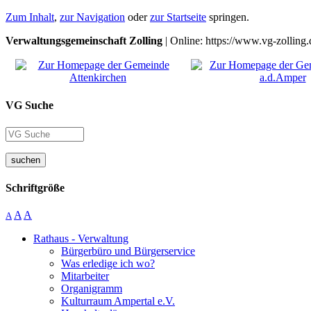
Zum Inhalt
,
zur Navigation
oder
zur Startseite
springen.
Verwaltungsgemeinschaft Zolling
| Online: https://www.vg-zolling.
VG Suche
suchen
Schriftgröße
A
A
A
Rathaus - Verwaltung
Bürgerbüro und Bürgerservice
Was erledige ich wo?
Mitarbeiter
Organigramm
Kulturraum Ampertal e.V.