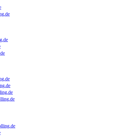
e
ng.de
g.de
e
.de
ng.de
ng.de
ling.de
lling.de
lling.de
e