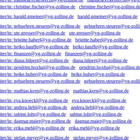
christine.fischer@vg-zolling.d
harald.gmeiner@vg-zolling.de
gebuehren.steuern@vg-zolli
ute.gresser@vg-zolling.de
brigitte.haberl@vg-zolling.de
heiko.hauffe@vg-zolling.de
finanzen@vg-zolling.de
diana.hilpert@vg-zolling.de
qendrim.hoxhaj@vg-zolling.d
heike.huber@vg-zolling.de
gebuehren.steuern@vg-zolli
mathias.kern@vg-zolling.de
eva.knoeckl@vg-zolling.de
andrea.liebl@vg-zolling.de
sabine.lohr@vg-zolling.de
dagmar.maier@vg-zolling.de
erika.mehl@vg-zolling.de
stefan.meyer@vg-zolling.de