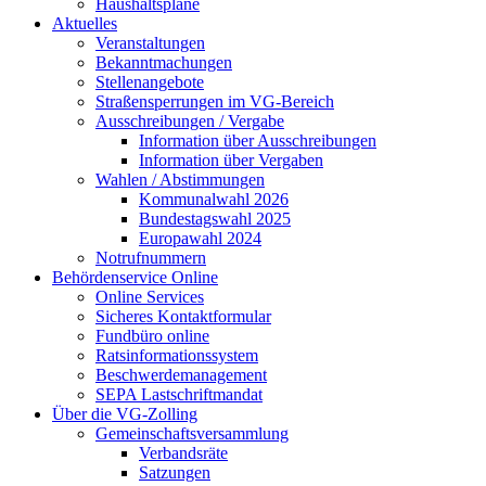
Haushaltspläne
Aktuelles
Veranstaltungen
Bekanntmachungen
Stellenangebote
Straßensperrungen im VG-Bereich
Ausschreibungen / Vergabe
Information über Ausschreibungen
Information über Vergaben
Wahlen / Abstimmungen
Kommunalwahl 2026
Bundestagswahl 2025
Europawahl 2024
Notrufnummern
Behördenservice Online
Online Services
Sicheres Kontaktformular
Fundbüro online
Ratsinformationssystem
Beschwerdemanagement
SEPA Lastschriftmandat
Über die VG-Zolling
Gemeinschaftsversammlung
Verbandsräte
Satzungen