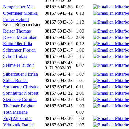
0170 7942402
Neugebauer Mia
08167 6943-58
0.01
Obermeier Monika
08167 6943-42
0.13
Priller Helmut
08167 6943-18
1.13
Erster Bürgermeister
Reiser Thomas
08167 6943-34
1.09
Riesch Maximilian
08167 6943-55
2.09
Rottmüller Julia
08167 6943-62
0.12
Schranner Florian
08167 6943-17
1.06
Schütt Lukas
08167 6943-20
1.15
08167 6943-43
Sellmeier Rudolf
0.07
0171 3032403
Silberbauer Florian
08167 6943-44
1.07
Soller Bianca
08167 6943-33
1.01
Sommerer Christina
08167 6943-61
0.11
Sonnhütter Norbert
08167 6943-22
2.06
Steinecke Corinna
08167 6943-32
0.03
Thalmair Brigitte
08167 6943-45
1.03
Toth Marlene
0.07
Vogl Alexandra
08167 6943-39
1.02
Vrhovnik Daniel
08167 6943-37
1.07