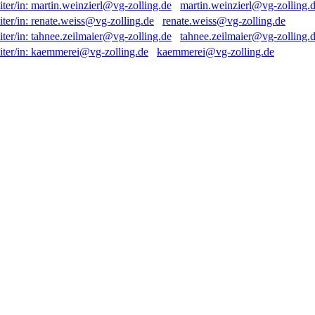
martin.weinzierl@vg-zolling.
renate.weiss@vg-zolling.de
tahnee.zeilmaier@vg-zolling.
kaemmerei@vg-zolling.de