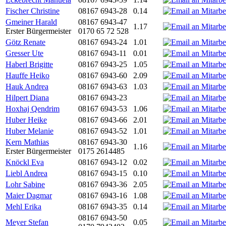
Fischer Christine
08167 6943-28
0.14
Gmeiner Harald
08167 6943-47
1.17
Erster Bürgermeister
0170 65 72 528
Götz Renate
08167 6943-24
1.01
Gresser Ute
08167 6943-11
0.01
Haberl Brigitte
08167 6943-25
1.05
Hauffe Heiko
08167 6943-60
2.09
Hauk Andrea
08167 6943-63
1.03
Hilpert Diana
08167 6943-23
Hoxhaj Qendrim
08167 6943-53
1.06
Huber Heike
08167 6943-66
2.01
Huber Melanie
08167 6943-52
1.01
Kern Mathias
08167 6943-30
1.16
Erster Bürgermeister
0175 2614485
Knöckl Eva
08167 6943-12
0.02
Liebl Andrea
08167 6943-15
0.10
Lohr Sabine
08167 6943-36
2.05
Maier Dagmar
08167 6943-16
1.08
Mehl Erika
08167 6943-35
0.14
08167 6943-50
Meyer Stefan
0.05