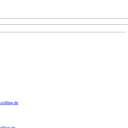
zolling.de
lling.de