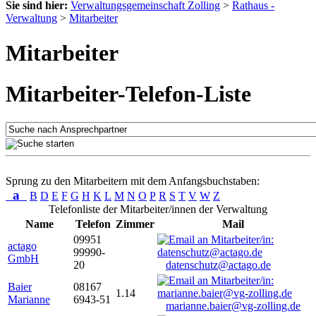
Sie sind hier:
Verwaltungsgemeinschaft Zolling
>
Rathaus -
Verwaltung
>
Mitarbeiter
Mitarbeiter
Mitarbeiter-Telefon-Liste
Sprung zu den Mitarbeitern mit dem Anfangsbuchstaben:
a
B
D
E
F
G
H
K
L
M
N
O
P
R
S
T
V
W
Z
Telefonliste der Mitarbeiter/innen der Verwaltung
Name
Telefon
Zimmer
Mail
09951
actago
99990-
GmbH
20
datenschutz@actago.de
Baier
08167
1.14
Marianne
6943-51
marianne.baier@vg-zolling.de