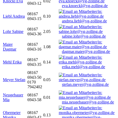
Knöckl Eva
0.02
6943-12
eva.knoeckl@vg-zolling.de
08167
Liebl Andrea
0.10
6943-15
andrea.liebl@vg-zolling.de
08167
Lohr Sabine
2.05
6943-36
sabine.lohr@vg-zolling.de
Maier
08167
1.08
Dagmar
6943-16
dagmar.maier@vg-zolling.de
08167
Mehl Erika
0.14
6943-35
erika.mehl@vg-zolling.de
08167
6943-50
Meyer Stefan
0.05
0170
stefan.meyer@vg-zolling.de
7942402
Neugebauer
08167
0.01
Mia
6943-58
mia.neugebauer@vg-zolling.de
Obermeier
08167
0.13
Monika
6943-42
monika.obermeier@vg-