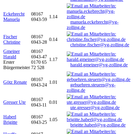
Eckebrecht
08167
1.14
Manuela
6943-59
manuela.eckebrecht@vg-
zolling.de
Fischer
08167
0.14
Christine
6943-28
christine.fischer@vg-zolling.de
Gmeiner
08167
Harald
6943-47
1.17
Erster
0170 65
harald.gmeiner@vg-zolling.de
Bürgermeister
72 528
08167
Götz Renate
1.01
6943-24
gebuehren.steuern@vg-
zolling.de
08167
Gresser Ute
0.01
6943-11
ute.gresser@vg-zolling.de
Haberl
08167
1.05
Brigitte
6943-25
brigitte.haberl@vg-zolling.de