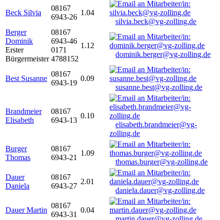
08167
Beck Silvia
1.04
6943-26
silvia.beck@vg-zolling.de
Berger
08167
Dominik
6943-46
1.12
Erster
0171
dominik.berger@vg-zolling.de
Bürgermeister
4788152
08167
Best Susanne
0.09
6943-19
susanne.best@vg-zolling.de
Brandmeier
08167
0.10
Elisabeth
6943-13
elisabeth.brandmeier@vg-
zolling.de
Burger
08167
1.09
Thomas
6943-21
thomas.burger@vg-zolling.de
Dauer
08167
2.01
Daniela
6943-27
daniela.dauer@vg-zolling.de
08167
Dauer Martin
0.04
6943-31
martin.dauer@vg-zolling.de