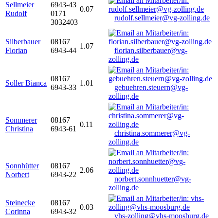
Sellmeier
6943-43
0.07
Rudolf
0171
rudolf.sellmeier@vg-zolling.de
3032403
Silberbauer
08167
1.07
Florian
6943-44
florian.silberbauer@vg-
zolling.de
08167
Soller Bianca
1.01
6943-33
gebuehren.steuern@vg-
zolling.de
Sommerer
08167
0.11
Christina
6943-61
christina.sommerer@vg-
zolling.de
Sonnhütter
08167
2.06
Norbert
6943-22
norbert.sonnhuetter@vg-
zolling.de
Steinecke
08167
0.03
Corinna
6943-32
vhs-zolling@vhs-moosburg.de