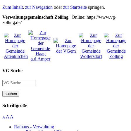
Zum Inhalt
,
zur Navigation
oder
zur Startseite
springen.
Verwaltungsgemeinschaft Zolling
| Online: https://www.vg-
zolling.de/
VG Suche
suchen
Schriftgröße
A
A
A
Rathaus - Verwaltung