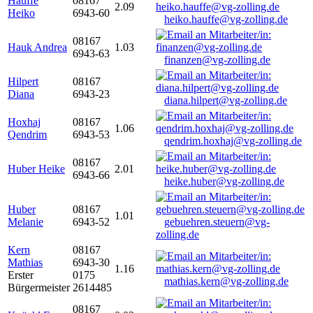
Hauffe
08167
2.09
Heiko
6943-60
heiko.hauffe@vg-zolling.de
08167
Hauk Andrea
1.03
6943-63
finanzen@vg-zolling.de
Hilpert
08167
Diana
6943-23
diana.hilpert@vg-zolling.de
Hoxhaj
08167
1.06
Qendrim
6943-53
qendrim.hoxhaj@vg-zolling.de
08167
Huber Heike
2.01
6943-66
heike.huber@vg-zolling.de
Huber
08167
1.01
Melanie
6943-52
gebuehren.steuern@vg-
zolling.de
Kern
08167
Mathias
6943-30
1.16
Erster
0175
mathias.kern@vg-zolling.de
Bürgermeister
2614485
08167