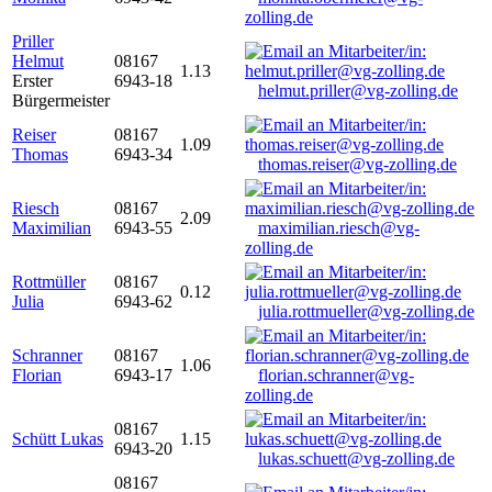
zolling.de
Priller
Helmut
08167
1.13
Erster
6943-18
helmut.priller@vg-zolling.de
Bürgermeister
Reiser
08167
1.09
Thomas
6943-34
thomas.reiser@vg-zolling.de
Riesch
08167
2.09
Maximilian
6943-55
maximilian.riesch@vg-
zolling.de
Rottmüller
08167
0.12
Julia
6943-62
julia.rottmueller@vg-zolling.de
Schranner
08167
1.06
Florian
6943-17
florian.schranner@vg-
zolling.de
08167
Schütt Lukas
1.15
6943-20
lukas.schuett@vg-zolling.de
08167