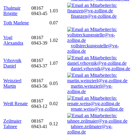
Thalmair
08167
1.03
Brigitte
6943-45
finanzen@vg-zolling.de
Toth Marlene
0.07
Vogl
08167
1.02
Alexandra
6943-39
vollstreckungsstelle@vg-
zolling.de
Vrhovnik
08167
1.07
Daniel
6943-37
daniel.vrhovnik@vg-zolling.de
Weinzierl
08167
0.05
Martin
6943-56
martin.weinzierl@vg-
zolling.de
08167
Weiß Renate
0.02
6943-12
renate.weiss@vg-zolling.de
Zeilmaier
08167
0.12
Tahnee
6943-41
tahnee.zeilmaier@vg-
zolling.de