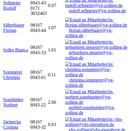
Sellmeier
6943-43
0.07
Rudolf
0171
rudolf.sellmeier@vg-zolling.de
3032403
Silberbauer
08167
1.07
Florian
6943-44
florian.silberbauer@vg-
zolling.de
08167
Soller Bianca
1.01
6943-33
gebuehren.steuern@vg-
zolling.de
Sommerer
08167
0.11
Christina
6943-61
christina.sommerer@vg-
zolling.de
Sonnhütter
08167
2.06
Norbert
6943-22
norbert.sonnhuetter@vg-
zolling.de
Steinecke
08167
0.03
Corinna
6943-32
vhs-zolling@vhs-moosburg.de