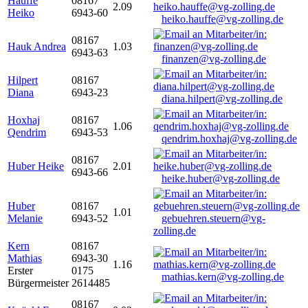
Hauffe
08167
2.09
Heiko
6943-60
heiko.hauffe@vg-zolling.de
08167
Hauk Andrea
1.03
6943-63
finanzen@vg-zolling.de
Hilpert
08167
Diana
6943-23
diana.hilpert@vg-zolling.de
Hoxhaj
08167
1.06
Qendrim
6943-53
qendrim.hoxhaj@vg-zolling.de
08167
Huber Heike
2.01
6943-66
heike.huber@vg-zolling.de
Huber
08167
1.01
Melanie
6943-52
gebuehren.steuern@vg-
zolling.de
Kern
08167
Mathias
6943-30
1.16
Erster
0175
mathias.kern@vg-zolling.de
Bürgermeister
2614485
08167