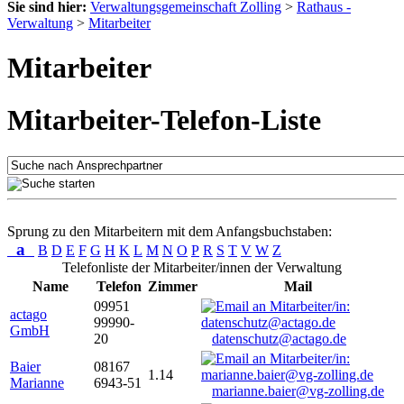
Sie sind hier:
Verwaltungsgemeinschaft Zolling
>
Rathaus -
Verwaltung
>
Mitarbeiter
Mitarbeiter
Mitarbeiter-Telefon-Liste
Sprung zu den Mitarbeitern mit dem Anfangsbuchstaben:
a
B
D
E
F
G
H
K
L
M
N
O
P
R
S
T
V
W
Z
Telefonliste der Mitarbeiter/innen der Verwaltung
Name
Telefon
Zimmer
Mail
09951
actago
99990-
GmbH
20
datenschutz@actago.de
Baier
08167
1.14
Marianne
6943-51
marianne.baier@vg-zolling.de