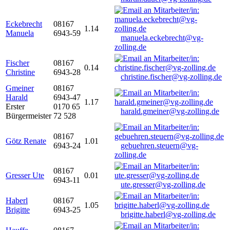
Eckebrecht
08167
1.14
Manuela
6943-59
manuela.eckebrecht@vg-
zolling.de
Fischer
08167
0.14
Christine
6943-28
christine.fischer@vg-zolling.de
Gmeiner
08167
Harald
6943-47
1.17
Erster
0170 65
harald.gmeiner@vg-zolling.de
Bürgermeister
72 528
08167
Götz Renate
1.01
6943-24
gebuehren.steuern@vg-
zolling.de
08167
Gresser Ute
0.01
6943-11
ute.gresser@vg-zolling.de
Haberl
08167
1.05
Brigitte
6943-25
brigitte.haberl@vg-zolling.de