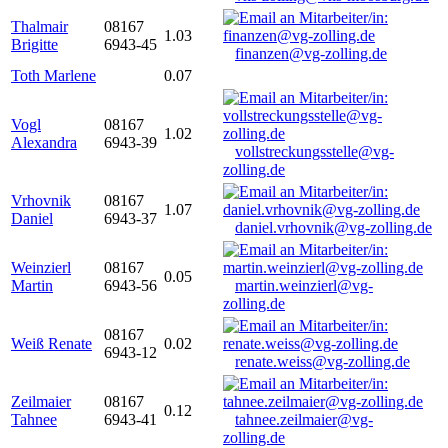
Thalmair
08167
1.03
Brigitte
6943-45
finanzen@vg-zolling.de
Toth Marlene
0.07
Vogl
08167
1.02
Alexandra
6943-39
vollstreckungsstelle@vg-
zolling.de
Vrhovnik
08167
1.07
Daniel
6943-37
daniel.vrhovnik@vg-zolling.de
Weinzierl
08167
0.05
Martin
6943-56
martin.weinzierl@vg-
zolling.de
08167
Weiß Renate
0.02
6943-12
renate.weiss@vg-zolling.de
Zeilmaier
08167
0.12
Tahnee
6943-41
tahnee.zeilmaier@vg-
zolling.de