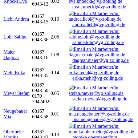
Knöckl Eva
0.02
6943-12
eva.knoeckl@vg-zolling.de
08167
Liebl Andrea
0.10
6943-15
andrea.liebl@vg-zolling.de
08167
Lohr Sabine
2.05
6943-36
sabine.lohr@vg-zolling.de
Maier
08167
1.08
Dagmar
6943-16
dagmar.maier@vg-zolling.de
08167
Mehl Erika
0.14
6943-35
erika.mehl@vg-zolling.de
08167
6943-50
Meyer Stefan
0.05
0170
stefan.meyer@vg-zolling.de
7942402
Neugebauer
08167
0.01
Mia
6943-58
mia.neugebauer@vg-zolling.de
Obermeier
08167
0.13
Monika
6943-42
monika.obermeier@vg-