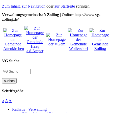
Zum Inhalt
,
zur Navigation
oder
zur Startseite
springen.
Verwaltungsgemeinschaft Zolling
| Online: https://www.vg-
zolling.de/
VG Suche
suchen
Schriftgröße
A
A
A
Rathaus - Verwaltung