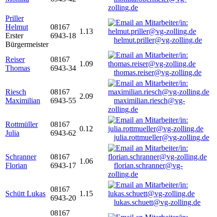
zolling.de
Priller
Helmut
08167
1.13
Erster
6943-18
helmut.priller@vg-zolling.de
Bürgermeister
Reiser
08167
1.09
Thomas
6943-34
thomas.reiser@vg-zolling.de
Riesch
08167
2.09
Maximilian
6943-55
maximilian.riesch@vg-
zolling.de
Rottmüller
08167
0.12
Julia
6943-62
julia.rottmueller@vg-zolling.de
Schranner
08167
1.06
Florian
6943-17
florian.schranner@vg-
zolling.de
08167
Schütt Lukas
1.15
6943-20
lukas.schuett@vg-zolling.de
08167