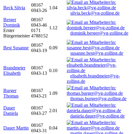
08167
Beck Silvia
1.04
6943-26
silvia.beck@vg-zolling.de
Berger
08167
Dominik
6943-46
1.12
Erster
0171
dominik.berger@vg-zolling.de
Bürgermeister
4788152
08167
Best Susanne
0.09
6943-19
susanne.best@vg-zolling.de
Brandmeier
08167
0.10
Elisabeth
6943-13
elisabeth.brandmeier@vg-
zolling.de
Burger
08167
1.09
Thomas
6943-21
thomas.burger@vg-zolling.de
Dauer
08167
2.01
Daniela
6943-27
daniela.dauer@vg-zolling.de
08167
Dauer Martin
0.04
6943-31
martin.dauer@vg-zolling.de