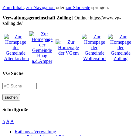
Zum Inhalt
,
zur Navigation
oder
zur Startseite
springen.
Verwaltungsgemeinschaft Zolling
| Online: https://www.vg-
zolling.de/
VG Suche
suchen
Schriftgröße
A
A
A
Rathaus - Verwaltung