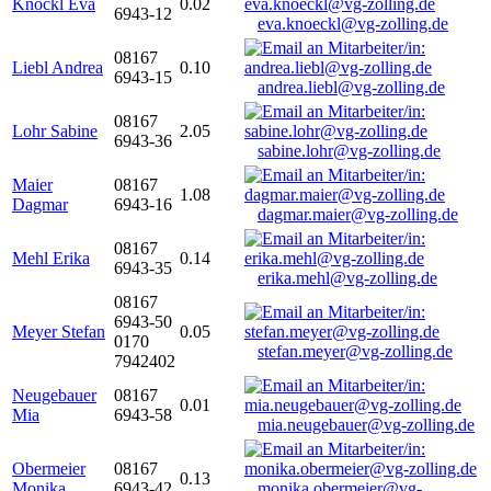
Knöckl Eva
0.02
6943-12
eva.knoeckl@vg-zolling.de
08167
Liebl Andrea
0.10
6943-15
andrea.liebl@vg-zolling.de
08167
Lohr Sabine
2.05
6943-36
sabine.lohr@vg-zolling.de
Maier
08167
1.08
Dagmar
6943-16
dagmar.maier@vg-zolling.de
08167
Mehl Erika
0.14
6943-35
erika.mehl@vg-zolling.de
08167
6943-50
Meyer Stefan
0.05
0170
stefan.meyer@vg-zolling.de
7942402
Neugebauer
08167
0.01
Mia
6943-58
mia.neugebauer@vg-zolling.de
Obermeier
08167
0.13
Monika
6943-42
monika.obermeier@vg-