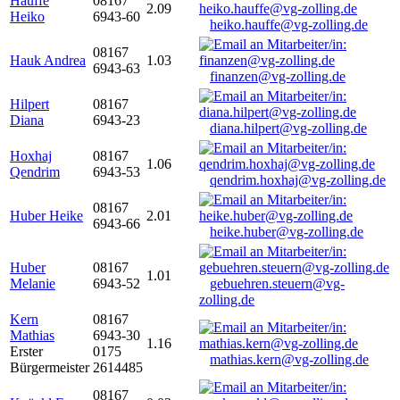
Hauffe
08167
2.09
Heiko
6943-60
heiko.hauffe@vg-zolling.de
08167
Hauk Andrea
1.03
6943-63
finanzen@vg-zolling.de
Hilpert
08167
Diana
6943-23
diana.hilpert@vg-zolling.de
Hoxhaj
08167
1.06
Qendrim
6943-53
qendrim.hoxhaj@vg-zolling.de
08167
Huber Heike
2.01
6943-66
heike.huber@vg-zolling.de
Huber
08167
1.01
Melanie
6943-52
gebuehren.steuern@vg-
zolling.de
Kern
08167
Mathias
6943-30
1.16
Erster
0175
mathias.kern@vg-zolling.de
Bürgermeister
2614485
08167