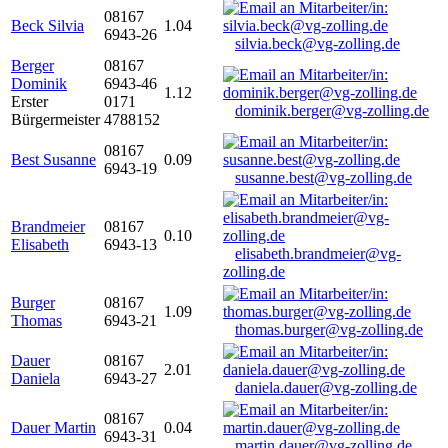
08167
Beck Silvia
1.04
6943-26
silvia.beck@vg-zolling.de
Berger
08167
Dominik
6943-46
1.12
Erster
0171
dominik.berger@vg-zolling.de
Bürgermeister
4788152
08167
Best Susanne
0.09
6943-19
susanne.best@vg-zolling.de
Brandmeier
08167
0.10
Elisabeth
6943-13
elisabeth.brandmeier@vg-
zolling.de
Burger
08167
1.09
Thomas
6943-21
thomas.burger@vg-zolling.de
Dauer
08167
2.01
Daniela
6943-27
daniela.dauer@vg-zolling.de
08167
Dauer Martin
0.04
6943-31
martin.dauer@vg-zolling.de