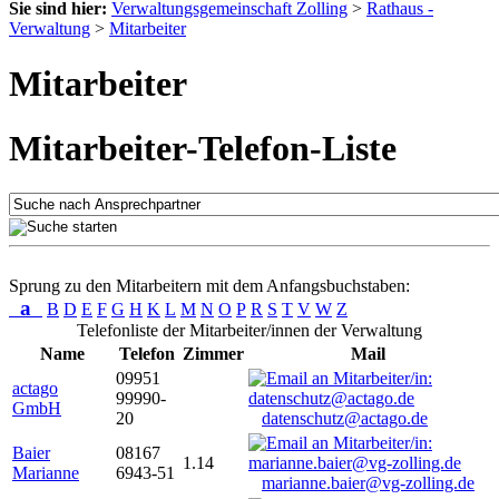
Sie sind hier:
Verwaltungsgemeinschaft Zolling
>
Rathaus -
Verwaltung
>
Mitarbeiter
Mitarbeiter
Mitarbeiter-Telefon-Liste
Sprung zu den Mitarbeitern mit dem Anfangsbuchstaben:
a
B
D
E
F
G
H
K
L
M
N
O
P
R
S
T
V
W
Z
Telefonliste der Mitarbeiter/innen der Verwaltung
Name
Telefon
Zimmer
Mail
09951
actago
99990-
GmbH
20
datenschutz@actago.de
Baier
08167
1.14
Marianne
6943-51
marianne.baier@vg-zolling.de