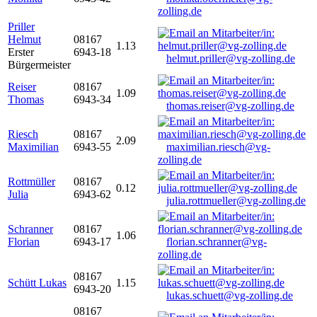
zolling.de
Priller
Helmut
08167
1.13
Erster
6943-18
helmut.priller@vg-zolling.de
Bürgermeister
Reiser
08167
1.09
Thomas
6943-34
thomas.reiser@vg-zolling.de
Riesch
08167
2.09
Maximilian
6943-55
maximilian.riesch@vg-
zolling.de
Rottmüller
08167
0.12
Julia
6943-62
julia.rottmueller@vg-zolling.de
Schranner
08167
1.06
Florian
6943-17
florian.schranner@vg-
zolling.de
08167
Schütt Lukas
1.15
6943-20
lukas.schuett@vg-zolling.de
08167