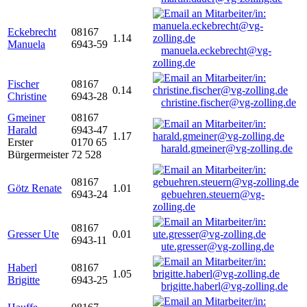
Eckebrecht
08167
1.14
Manuela
6943-59
manuela.eckebrecht@vg-
zolling.de
Fischer
08167
0.14
Christine
6943-28
christine.fischer@vg-zolling.de
Gmeiner
08167
Harald
6943-47
1.17
Erster
0170 65
harald.gmeiner@vg-zolling.de
Bürgermeister
72 528
08167
Götz Renate
1.01
6943-24
gebuehren.steuern@vg-
zolling.de
08167
Gresser Ute
0.01
6943-11
ute.gresser@vg-zolling.de
Haberl
08167
1.05
Brigitte
6943-25
brigitte.haberl@vg-zolling.de