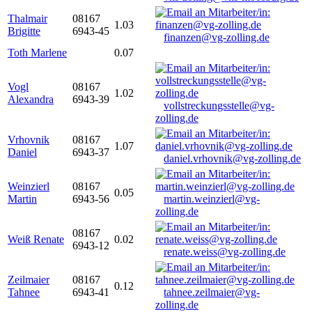
Thalmair
08167
1.03
Brigitte
6943-45
finanzen@vg-zolling.de
Toth Marlene
0.07
Vogl
08167
1.02
Alexandra
6943-39
vollstreckungsstelle@vg-
zolling.de
Vrhovnik
08167
1.07
Daniel
6943-37
daniel.vrhovnik@vg-zolling.de
Weinzierl
08167
0.05
Martin
6943-56
martin.weinzierl@vg-
zolling.de
08167
Weiß Renate
0.02
6943-12
renate.weiss@vg-zolling.de
Zeilmaier
08167
0.12
Tahnee
6943-41
tahnee.zeilmaier@vg-
zolling.de