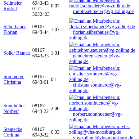
Sellmeier
6943-43
0.07
Rudolf
0171
rudolf.sellmeier@vg-zolling.de
3032403
Silberbauer
08167
1.07
Florian
6943-44
florian.silberbauer@vg-
zolling.de
08167
Soller Bianca
1.01
6943-33
gebuehren.steuern@vg-
zolling.de
Sommerer
08167
0.11
Christina
6943-61
christina.sommerer@vg-
zolling.de
Sonnhütter
08167
2.06
Norbert
6943-22
norbert.sonnhuetter@vg-
zolling.de
Steinecke
08167
0.03
Corinna
6943-32
vhs-zolling@vhs-moosburg.de