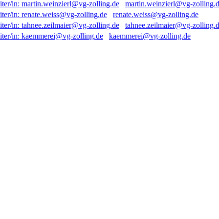
martin.weinzierl@vg-zolling.
renate.weiss@vg-zolling.de
tahnee.zeilmaier@vg-zolling.
kaemmerei@vg-zolling.de