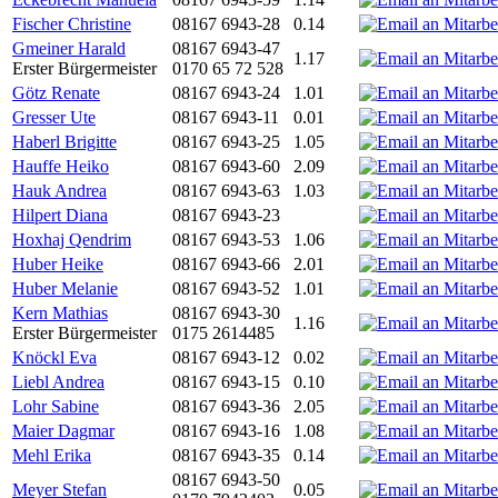
Fischer Christine
08167 6943-28
0.14
Gmeiner Harald
08167 6943-47
1.17
Erster Bürgermeister
0170 65 72 528
Götz Renate
08167 6943-24
1.01
Gresser Ute
08167 6943-11
0.01
Haberl Brigitte
08167 6943-25
1.05
Hauffe Heiko
08167 6943-60
2.09
Hauk Andrea
08167 6943-63
1.03
Hilpert Diana
08167 6943-23
Hoxhaj Qendrim
08167 6943-53
1.06
Huber Heike
08167 6943-66
2.01
Huber Melanie
08167 6943-52
1.01
Kern Mathias
08167 6943-30
1.16
Erster Bürgermeister
0175 2614485
Knöckl Eva
08167 6943-12
0.02
Liebl Andrea
08167 6943-15
0.10
Lohr Sabine
08167 6943-36
2.05
Maier Dagmar
08167 6943-16
1.08
Mehl Erika
08167 6943-35
0.14
08167 6943-50
Meyer Stefan
0.05