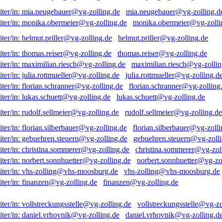
mia.neugebauer@vg-zolling.d
monika.obermeier@vg-zolli
helmut.priller@vg-zolling.de
thomas.reiser@vg-zolling.de
maximilian.riesch@vg-zollin
julia.rottmueller@vg-zolling.d
florian.schranner@vg-zolling
lukas.schuett@vg-zolling.de
rudolf.sellmeier@vg-zolling.de
florian.silberbauer@vg-zolli
gebuehren.steuern@vg-zolli
christina.sommerer@vg-zol
norbert.sonnhuetter@vg-zo
vhs-zolling@vhs-moosburg.de
finanzen@vg-zolling.de
vollstreckungsstelle@vg-zo
daniel.vrhovnik@vg-zolling.d