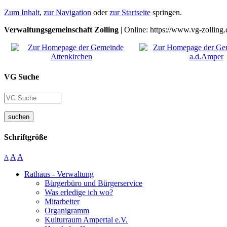
Zum Inhalt
,
zur Navigation
oder
zur Startseite
springen.
Verwaltungsgemeinschaft Zolling
| Online: https://www.vg-zolling.
VG Suche
suchen
Schriftgröße
A
A
A
Rathaus - Verwaltung
Bürgerbüro und Bürgerservice
Was erledige ich wo?
Mitarbeiter
Organigramm
Kulturraum Ampertal e.V.