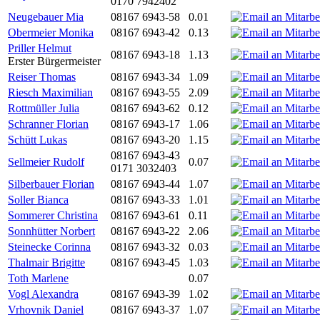
0170 7942402
Neugebauer Mia
08167 6943-58
0.01
Obermeier Monika
08167 6943-42
0.13
Priller Helmut
08167 6943-18
1.13
Erster Bürgermeister
Reiser Thomas
08167 6943-34
1.09
Riesch Maximilian
08167 6943-55
2.09
Rottmüller Julia
08167 6943-62
0.12
Schranner Florian
08167 6943-17
1.06
Schütt Lukas
08167 6943-20
1.15
08167 6943-43
Sellmeier Rudolf
0.07
0171 3032403
Silberbauer Florian
08167 6943-44
1.07
Soller Bianca
08167 6943-33
1.01
Sommerer Christina
08167 6943-61
0.11
Sonnhütter Norbert
08167 6943-22
2.06
Steinecke Corinna
08167 6943-32
0.03
Thalmair Brigitte
08167 6943-45
1.03
Toth Marlene
0.07
Vogl Alexandra
08167 6943-39
1.02
Vrhovnik Daniel
08167 6943-37
1.07