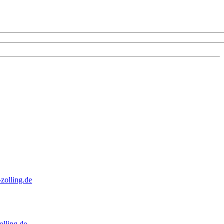
zolling.de
lling.de