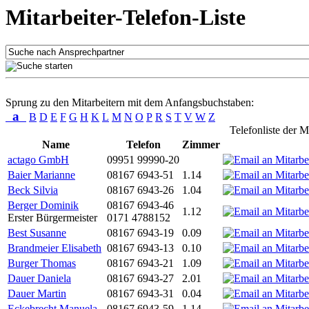
Mitarbeiter-Telefon-Liste
Sprung zu den Mitarbeitern mit dem Anfangsbuchstaben:
a
B
D
E
F
G
H
K
L
M
N
O
P
R
S
T
V
W
Z
Telefonliste der M
Name
Telefon
Zimmer
actago GmbH
09951 99990-20
Baier Marianne
08167 6943-51
1.14
Beck Silvia
08167 6943-26
1.04
Berger Dominik
08167 6943-46
1.12
Erster Bürgermeister
0171 4788152
Best Susanne
08167 6943-19
0.09
Brandmeier Elisabeth
08167 6943-13
0.10
Burger Thomas
08167 6943-21
1.09
Dauer Daniela
08167 6943-27
2.01
Dauer Martin
08167 6943-31
0.04
Eckebrecht Manuela
08167 6943-59
1.14