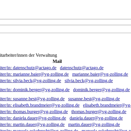
itarbeiter/innen der Verwaltung
Mail
datenschutz@actago.de
marianne.baier@vg-zolling.de
silvia.beck@vg-zolling.de
dominik.berger@vg-zolling.de
susanne.best@vg-zolling.de
elisabeth.brandmeier@vg-
thomas.burger@vg-zolling.de
daniela.dauer@vg-zolling.de
martin.dauer@vg-zolling.de
manuela.eckebrecht@vg-zo