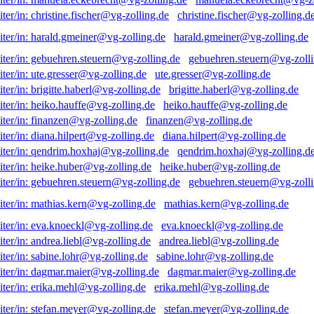
christine.fischer@vg-zolling.d
harald.gmeiner@vg-zolling.de
gebuehren.steuern@vg-zolli
ute.gresser@vg-zolling.de
brigitte.haberl@vg-zolling.de
heiko.hauffe@vg-zolling.de
finanzen@vg-zolling.de
diana.hilpert@vg-zolling.de
qendrim.hoxhaj@vg-zolling.d
heike.huber@vg-zolling.de
gebuehren.steuern@vg-zolli
mathias.kern@vg-zolling.de
eva.knoeckl@vg-zolling.de
andrea.liebl@vg-zolling.de
sabine.lohr@vg-zolling.de
dagmar.maier@vg-zolling.de
erika.mehl@vg-zolling.de
stefan.meyer@vg-zolling.de