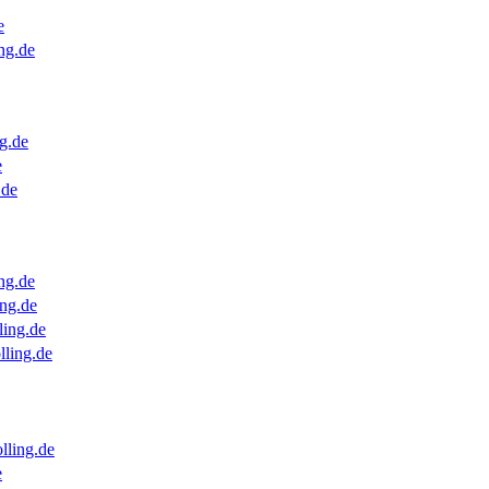
e
ng.de
g.de
e
.de
ng.de
ng.de
ling.de
lling.de
lling.de
e