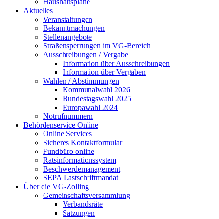
Haushaltspläne
Aktuelles
Veranstaltungen
Bekanntmachungen
Stellenangebote
Straßensperrungen im VG-Bereich
Ausschreibungen / Vergabe
Information über Ausschreibungen
Information über Vergaben
Wahlen / Abstimmungen
Kommunalwahl 2026
Bundestagswahl 2025
Europawahl 2024
Notrufnummern
Behördenservice Online
Online Services
Sicheres Kontaktformular
Fundbüro online
Ratsinformationssystem
Beschwerdemanagement
SEPA Lastschriftmandat
Über die VG-Zolling
Gemeinschaftsversammlung
Verbandsräte
Satzungen