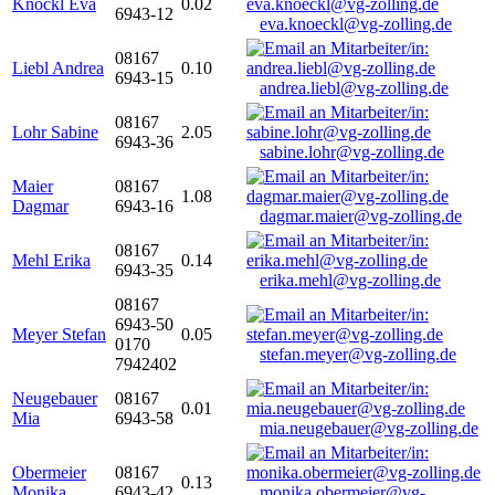
Knöckl Eva
0.02
6943-12
eva.knoeckl@vg-zolling.de
08167
Liebl Andrea
0.10
6943-15
andrea.liebl@vg-zolling.de
08167
Lohr Sabine
2.05
6943-36
sabine.lohr@vg-zolling.de
Maier
08167
1.08
Dagmar
6943-16
dagmar.maier@vg-zolling.de
08167
Mehl Erika
0.14
6943-35
erika.mehl@vg-zolling.de
08167
6943-50
Meyer Stefan
0.05
0170
stefan.meyer@vg-zolling.de
7942402
Neugebauer
08167
0.01
Mia
6943-58
mia.neugebauer@vg-zolling.de
Obermeier
08167
0.13
Monika
6943-42
monika.obermeier@vg-