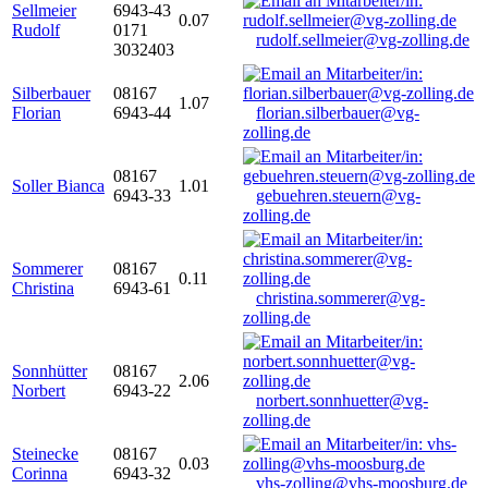
Sellmeier
6943-43
0.07
Rudolf
0171
rudolf.sellmeier@vg-zolling.de
3032403
Silberbauer
08167
1.07
Florian
6943-44
florian.silberbauer@vg-
zolling.de
08167
Soller Bianca
1.01
6943-33
gebuehren.steuern@vg-
zolling.de
Sommerer
08167
0.11
Christina
6943-61
christina.sommerer@vg-
zolling.de
Sonnhütter
08167
2.06
Norbert
6943-22
norbert.sonnhuetter@vg-
zolling.de
Steinecke
08167
0.03
Corinna
6943-32
vhs-zolling@vhs-moosburg.de