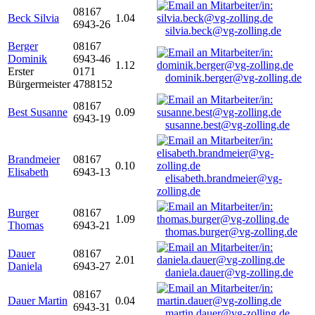
08167
Beck Silvia
1.04
6943-26
silvia.beck@vg-zolling.de
Berger
08167
Dominik
6943-46
1.12
Erster
0171
dominik.berger@vg-zolling.de
Bürgermeister
4788152
08167
Best Susanne
0.09
6943-19
susanne.best@vg-zolling.de
Brandmeier
08167
0.10
Elisabeth
6943-13
elisabeth.brandmeier@vg-
zolling.de
Burger
08167
1.09
Thomas
6943-21
thomas.burger@vg-zolling.de
Dauer
08167
2.01
Daniela
6943-27
daniela.dauer@vg-zolling.de
08167
Dauer Martin
0.04
6943-31
martin.dauer@vg-zolling.de