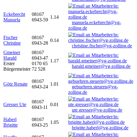
Eckebrecht
08167
1.14
Manuela
6943-59
manuela.eckebrecht@vg-
zolling.de
Fischer
08167
0.14
Christine
6943-28
christine.fischer@vg-zolling.de
Gmeiner
08167
Harald
6943-47
1.17
Erster
0170 65
harald.gmeiner@vg-zolling.de
Bürgermeister
72 528
08167
Götz Renate
1.01
6943-24
gebuehren.steuern@vg-
zolling.de
08167
Gresser Ute
0.01
6943-11
ute.gresser@vg-zolling.de
Haberl
08167
1.05
Brigitte
6943-25
brigitte.haberl@vg-zolling.de