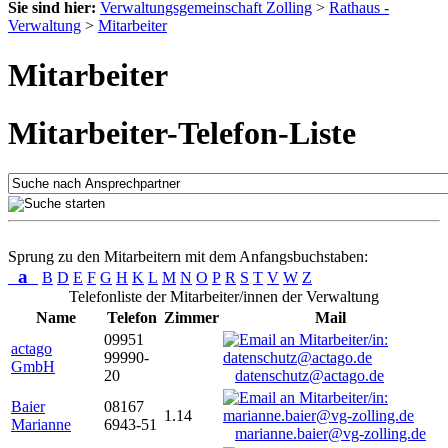
Sie sind hier:
Verwaltungsgemeinschaft Zolling
>
Rathaus -
Verwaltung
>
Mitarbeiter
Mitarbeiter
Mitarbeiter-Telefon-Liste
Sprung zu den Mitarbeitern mit dem Anfangsbuchstaben:
a
B
D
E
F
G
H
K
L
M
N
O
P
R
S
T
V
W
Z
Telefonliste der Mitarbeiter/innen der Verwaltung
Name
Telefon
Zimmer
Mail
09951
actago
99990-
GmbH
20
datenschutz@actago.de
Baier
08167
1.14
Marianne
6943-51
marianne.baier@vg-zolling.de