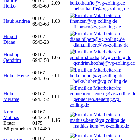
Hauffe
08167
2.09
Heiko
6943-60
heiko.hauffe@vg-zolling.de
08167
Hauk Andrea
1.03
6943-63
finanzen@vg-zolling.de
Hilpert
08167
Diana
6943-23
diana.hilpert@vg-zolling.de
Hoxhaj
08167
1.06
Qendrim
6943-53
qendrim.hoxhaj@vg-zolling.de
08167
Huber Heike
2.01
6943-66
heike.huber@vg-zolling.de
Huber
08167
1.01
Melanie
6943-52
gebuehren.steuern@vg-
zolling.de
Kern
08167
Mathias
6943-30
1.16
Erster
0175
mathias.kern@vg-zolling.de
Bürgermeister
2614485
08167