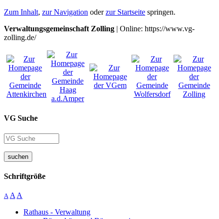
Zum Inhalt
,
zur Navigation
oder
zur Startseite
springen.
Verwaltungsgemeinschaft Zolling
| Online: https://www.vg-
zolling.de/
VG Suche
suchen
Schriftgröße
A
A
A
Rathaus - Verwaltung