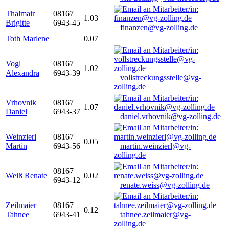
Thalmair
08167
1.03
Brigitte
6943-45
finanzen@vg-zolling.de
Toth Marlene
0.07
Vogl
08167
1.02
Alexandra
6943-39
vollstreckungsstelle@vg-
zolling.de
Vrhovnik
08167
1.07
Daniel
6943-37
daniel.vrhovnik@vg-zolling.de
Weinzierl
08167
0.05
Martin
6943-56
martin.weinzierl@vg-
zolling.de
08167
Weiß Renate
0.02
6943-12
renate.weiss@vg-zolling.de
Zeilmaier
08167
0.12
Tahnee
6943-41
tahnee.zeilmaier@vg-
zolling.de