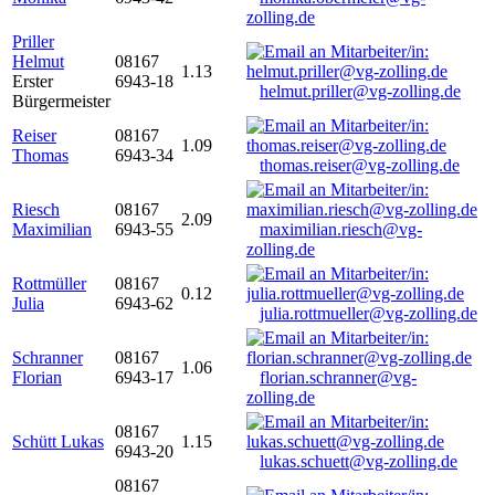
zolling.de
Priller
Helmut
08167
1.13
Erster
6943-18
helmut.priller@vg-zolling.de
Bürgermeister
Reiser
08167
1.09
Thomas
6943-34
thomas.reiser@vg-zolling.de
Riesch
08167
2.09
Maximilian
6943-55
maximilian.riesch@vg-
zolling.de
Rottmüller
08167
0.12
Julia
6943-62
julia.rottmueller@vg-zolling.de
Schranner
08167
1.06
Florian
6943-17
florian.schranner@vg-
zolling.de
08167
Schütt Lukas
1.15
6943-20
lukas.schuett@vg-zolling.de
08167