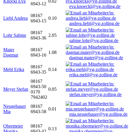
Knöckl Eva
0.02
6943-12
eva.knoeckl@vg-zolling.de
08167
Liebl Andrea
0.10
6943-15
andrea.liebl@vg-zolling.de
08167
Lohr Sabine
2.05
6943-36
sabine.lohr@vg-zolling.de
Maier
08167
1.08
Dagmar
6943-16
dagmar.maier@vg-zolling.de
08167
Mehl Erika
0.14
6943-35
erika.mehl@vg-zolling.de
08167
6943-50
Meyer Stefan
0.05
0170
stefan.meyer@vg-zolling.de
7942402
Neugebauer
08167
0.01
Mia
6943-58
mia.neugebauer@vg-zolling.de
Obermeier
08167
0.13
Monika
6943-42
monika.obermeier@vg-