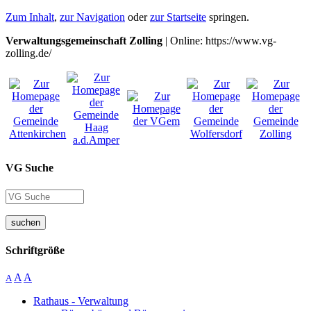
Zum Inhalt
,
zur Navigation
oder
zur Startseite
springen.
Verwaltungsgemeinschaft Zolling
| Online: https://www.vg-
zolling.de/
VG Suche
suchen
Schriftgröße
A
A
A
Rathaus - Verwaltung