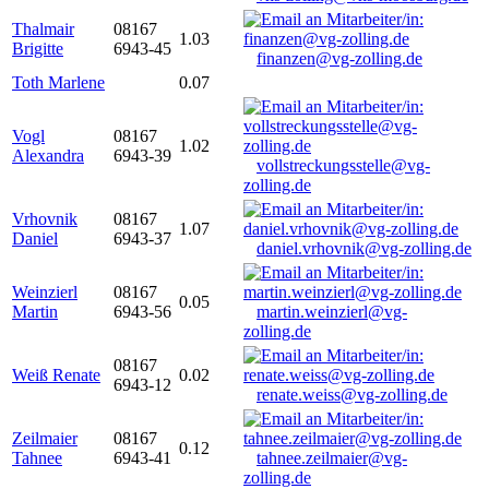
Thalmair
08167
1.03
Brigitte
6943-45
finanzen@vg-zolling.de
Toth Marlene
0.07
Vogl
08167
1.02
Alexandra
6943-39
vollstreckungsstelle@vg-
zolling.de
Vrhovnik
08167
1.07
Daniel
6943-37
daniel.vrhovnik@vg-zolling.de
Weinzierl
08167
0.05
Martin
6943-56
martin.weinzierl@vg-
zolling.de
08167
Weiß Renate
0.02
6943-12
renate.weiss@vg-zolling.de
Zeilmaier
08167
0.12
Tahnee
6943-41
tahnee.zeilmaier@vg-
zolling.de