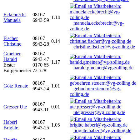
Eckebrecht
08167
1.14
Manuela
6943-59
manuela.eckebrecht@vg-
zolling.de
Fischer
08167
0.14
Christine
6943-28
christine.fischer@vg-zolling.de
Gmeiner
08167
Harald
6943-47
1.17
Erster
0170 65
harald.gmeiner@vg-zolling.de
Bürgermeister
72 528
08167
Götz Renate
1.01
6943-24
gebuehren.steuern@vg-
zolling.de
08167
Gresser Ute
0.01
6943-11
ute.gresser@vg-zolling.de
Haberl
08167
1.05
Brigitte
6943-25
brigitte.haberl@vg-zolling.de