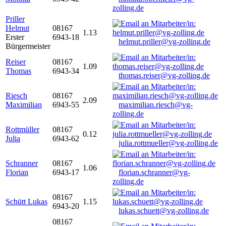
zolling.de
Priller
Helmut
08167
1.13
Erster
6943-18
helmut.priller@vg-zolling.de
Bürgermeister
Reiser
08167
1.09
Thomas
6943-34
thomas.reiser@vg-zolling.de
Riesch
08167
2.09
Maximilian
6943-55
maximilian.riesch@vg-
zolling.de
Rottmüller
08167
0.12
Julia
6943-62
julia.rottmueller@vg-zolling.de
Schranner
08167
1.06
Florian
6943-17
florian.schranner@vg-
zolling.de
08167
Schütt Lukas
1.15
6943-20
lukas.schuett@vg-zolling.de
08167