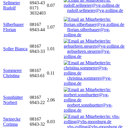
Sellmeier
6943-43
0.07
Rudolf
0171
rudolf.sellmeier@vg-zolling.de
3032403
Silberbauer
08167
1.07
Florian
6943-44
florian.silberbauer@vg-
zolling.de
08167
Soller Bianca
1.01
6943-33
gebuehren.steuern@vg-
zolling.de
Sommerer
08167
0.11
Christina
6943-61
christina.sommerer@vg-
zolling.de
Sonnhütter
08167
2.06
Norbert
6943-22
norbert.sonnhuetter@vg-
zolling.de
Steinecke
08167
0.03
Corinna
6943-32
vhs-zolling@vhs-moosburg.de