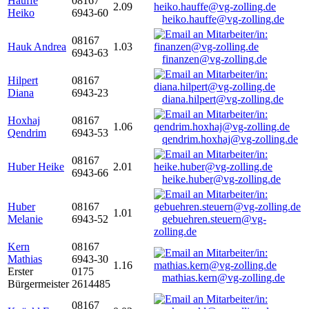
Hauffe
08167
2.09
Heiko
6943-60
heiko.hauffe@vg-zolling.de
08167
Hauk Andrea
1.03
6943-63
finanzen@vg-zolling.de
Hilpert
08167
Diana
6943-23
diana.hilpert@vg-zolling.de
Hoxhaj
08167
1.06
Qendrim
6943-53
qendrim.hoxhaj@vg-zolling.de
08167
Huber Heike
2.01
6943-66
heike.huber@vg-zolling.de
Huber
08167
1.01
Melanie
6943-52
gebuehren.steuern@vg-
zolling.de
Kern
08167
Mathias
6943-30
1.16
Erster
0175
mathias.kern@vg-zolling.de
Bürgermeister
2614485
08167