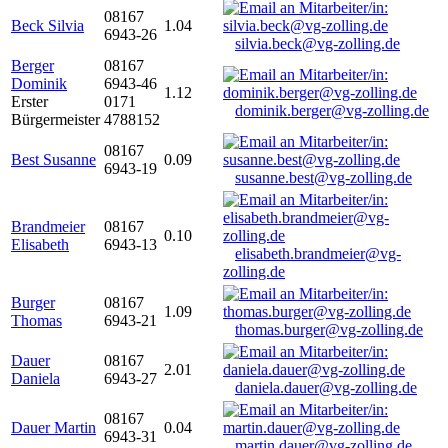
08167
Beck Silvia
1.04
6943-26
silvia.beck@vg-zolling.de
Berger
08167
Dominik
6943-46
1.12
Erster
0171
dominik.berger@vg-zolling.de
Bürgermeister
4788152
08167
Best Susanne
0.09
6943-19
susanne.best@vg-zolling.de
Brandmeier
08167
0.10
Elisabeth
6943-13
elisabeth.brandmeier@vg-
zolling.de
Burger
08167
1.09
Thomas
6943-21
thomas.burger@vg-zolling.de
Dauer
08167
2.01
Daniela
6943-27
daniela.dauer@vg-zolling.de
08167
Dauer Martin
0.04
6943-31
martin.dauer@vg-zolling.de