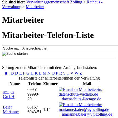
Sie sind hier:
Verwaltungsgemeinschaft Zolling
>
Rathaus -
Verwaltung
>
Mitarbeiter
Mitarbeiter
Mitarbeiter-Telefon-Liste
Sprung zu den Mitarbeitern mit dem Anfangsbuchstaben:
a
B
D
E
F
G
H
K
L
M
N
O
P
R
S
T
V
W
Z
Telefonliste der Mitarbeiter/innen der Verwaltung
Name
Telefon
Zimmer
Mail
09951
actago
99990-
GmbH
20
datenschutz@actago.de
Baier
08167
1.14
Marianne
6943-51
marianne.baier@vg-zolling.de