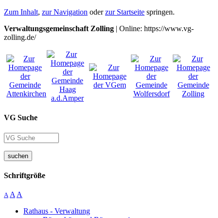
Zum Inhalt
,
zur Navigation
oder
zur Startseite
springen.
Verwaltungsgemeinschaft Zolling
| Online: https://www.vg-
zolling.de/
VG Suche
suchen
Schriftgröße
A
A
A
Rathaus - Verwaltung