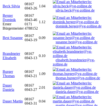
08167
Beck Silvia
1.04
6943-26
silvia.beck@vg-zolling.de
Berger
08167
Dominik
6943-46
1.12
Erster
0171
dominik.berger@vg-zolling.de
Bürgermeister
4788152
08167
Best Susanne
0.09
6943-19
susanne.best@vg-zolling.de
Brandmeier
08167
0.10
Elisabeth
6943-13
elisabeth.brandmeier@vg-
zolling.de
Burger
08167
1.09
Thomas
6943-21
thomas.burger@vg-zolling.de
Dauer
08167
2.01
Daniela
6943-27
daniela.dauer@vg-zolling.de
08167
Dauer Martin
0.04
6943-31
martin.dauer@vg-zolling.de