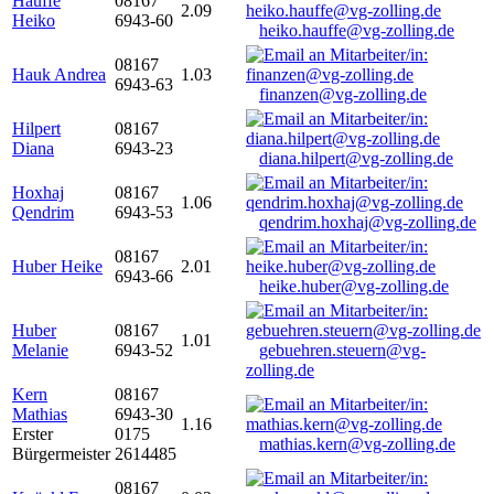
Hauffe
08167
2.09
Heiko
6943-60
heiko.hauffe@vg-zolling.de
08167
Hauk Andrea
1.03
6943-63
finanzen@vg-zolling.de
Hilpert
08167
Diana
6943-23
diana.hilpert@vg-zolling.de
Hoxhaj
08167
1.06
Qendrim
6943-53
qendrim.hoxhaj@vg-zolling.de
08167
Huber Heike
2.01
6943-66
heike.huber@vg-zolling.de
Huber
08167
1.01
Melanie
6943-52
gebuehren.steuern@vg-
zolling.de
Kern
08167
Mathias
6943-30
1.16
Erster
0175
mathias.kern@vg-zolling.de
Bürgermeister
2614485
08167