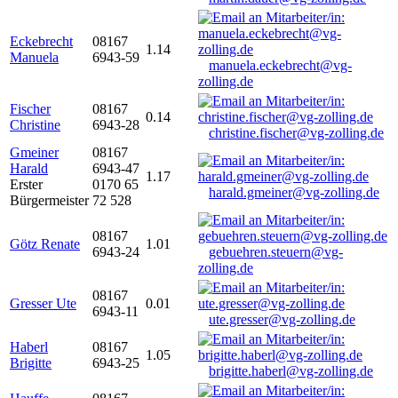
Eckebrecht
08167
1.14
Manuela
6943-59
manuela.eckebrecht@vg-
zolling.de
Fischer
08167
0.14
Christine
6943-28
christine.fischer@vg-zolling.de
Gmeiner
08167
Harald
6943-47
1.17
Erster
0170 65
harald.gmeiner@vg-zolling.de
Bürgermeister
72 528
08167
Götz Renate
1.01
6943-24
gebuehren.steuern@vg-
zolling.de
08167
Gresser Ute
0.01
6943-11
ute.gresser@vg-zolling.de
Haberl
08167
1.05
Brigitte
6943-25
brigitte.haberl@vg-zolling.de