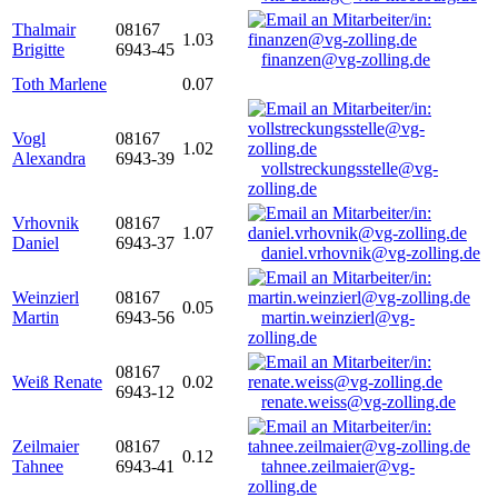
Thalmair
08167
1.03
Brigitte
6943-45
finanzen@vg-zolling.de
Toth Marlene
0.07
Vogl
08167
1.02
Alexandra
6943-39
vollstreckungsstelle@vg-
zolling.de
Vrhovnik
08167
1.07
Daniel
6943-37
daniel.vrhovnik@vg-zolling.de
Weinzierl
08167
0.05
Martin
6943-56
martin.weinzierl@vg-
zolling.de
08167
Weiß Renate
0.02
6943-12
renate.weiss@vg-zolling.de
Zeilmaier
08167
0.12
Tahnee
6943-41
tahnee.zeilmaier@vg-
zolling.de