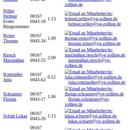
zolling.de
Priller
Helmut
08167
1.13
Erster
6943-18
helmut.priller@vg-zolling.de
Bürgermeister
Reiser
08167
1.09
Thomas
6943-34
thomas.reiser@vg-zolling.de
Riesch
08167
2.09
Maximilian
6943-55
maximilian.riesch@vg-
zolling.de
Rottmüller
08167
0.12
Julia
6943-62
julia.rottmueller@vg-zolling.de
Schranner
08167
1.06
Florian
6943-17
florian.schranner@vg-
zolling.de
08167
Schütt Lukas
1.15
6943-20
lukas.schuett@vg-zolling.de
08167