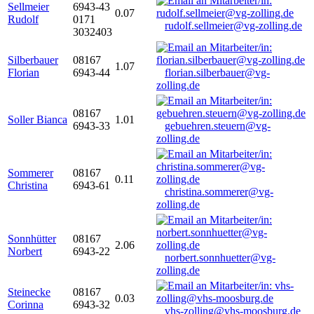
Sellmeier
6943-43
0.07
Rudolf
0171
rudolf.sellmeier@vg-zolling.de
3032403
Silberbauer
08167
1.07
Florian
6943-44
florian.silberbauer@vg-
zolling.de
08167
Soller Bianca
1.01
6943-33
gebuehren.steuern@vg-
zolling.de
Sommerer
08167
0.11
Christina
6943-61
christina.sommerer@vg-
zolling.de
Sonnhütter
08167
2.06
Norbert
6943-22
norbert.sonnhuetter@vg-
zolling.de
Steinecke
08167
0.03
Corinna
6943-32
vhs-zolling@vhs-moosburg.de