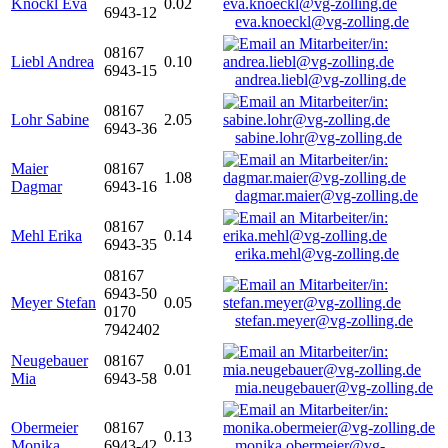
Knöckl Eva
0.02
6943-12
eva.knoeckl@vg-zolling.de
08167
Liebl Andrea
0.10
6943-15
andrea.liebl@vg-zolling.de
08167
Lohr Sabine
2.05
6943-36
sabine.lohr@vg-zolling.de
Maier
08167
1.08
Dagmar
6943-16
dagmar.maier@vg-zolling.de
08167
Mehl Erika
0.14
6943-35
erika.mehl@vg-zolling.de
08167
6943-50
Meyer Stefan
0.05
0170
stefan.meyer@vg-zolling.de
7942402
Neugebauer
08167
0.01
Mia
6943-58
mia.neugebauer@vg-zolling.de
Obermeier
08167
0.13
Monika
6943-42
monika.obermeier@vg-