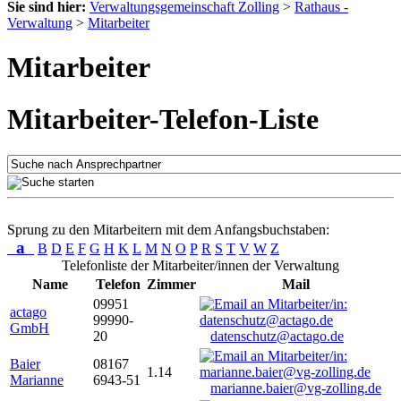
Sie sind hier:
Verwaltungsgemeinschaft Zolling
>
Rathaus -
Verwaltung
>
Mitarbeiter
Mitarbeiter
Mitarbeiter-Telefon-Liste
Sprung zu den Mitarbeitern mit dem Anfangsbuchstaben:
a
B
D
E
F
G
H
K
L
M
N
O
P
R
S
T
V
W
Z
Telefonliste der Mitarbeiter/innen der Verwaltung
Name
Telefon
Zimmer
Mail
09951
actago
99990-
GmbH
20
datenschutz@actago.de
Baier
08167
1.14
Marianne
6943-51
marianne.baier@vg-zolling.de