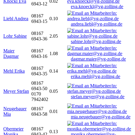
Knöckl Eva
0.02
6943-12
eva.knoeckl@vg-zolling.de
08167
Liebl Andrea
0.10
6943-15
andrea.liebl@vg-zolling.de
08167
Lohr Sabine
2.05
6943-36
sabine.lohr@vg-zolling.de
Maier
08167
1.08
Dagmar
6943-16
dagmar.maier@vg-zolling.de
08167
Mehl Erika
0.14
6943-35
erika.mehl@vg-zolling.de
08167
6943-50
Meyer Stefan
0.05
0170
stefan.meyer@vg-zolling.de
7942402
Neugebauer
08167
0.01
Mia
6943-58
mia.neugebauer@vg-zolling.de
Obermeier
08167
0.13
Monika
6943-42
monika.obermeier@vg-