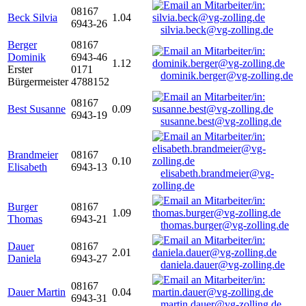
08167
Beck Silvia
1.04
6943-26
silvia.beck@vg-zolling.de
Berger
08167
Dominik
6943-46
1.12
Erster
0171
dominik.berger@vg-zolling.de
Bürgermeister
4788152
08167
Best Susanne
0.09
6943-19
susanne.best@vg-zolling.de
Brandmeier
08167
0.10
Elisabeth
6943-13
elisabeth.brandmeier@vg-
zolling.de
Burger
08167
1.09
Thomas
6943-21
thomas.burger@vg-zolling.de
Dauer
08167
2.01
Daniela
6943-27
daniela.dauer@vg-zolling.de
08167
Dauer Martin
0.04
6943-31
martin.dauer@vg-zolling.de