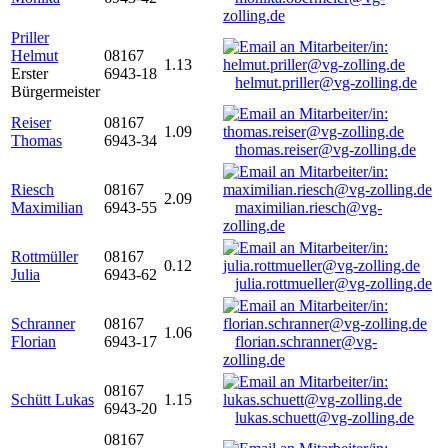
zolling.de
Priller
Helmut
08167
1.13
Erster
6943-18
helmut.priller@vg-zolling.de
Bürgermeister
Reiser
08167
1.09
Thomas
6943-34
thomas.reiser@vg-zolling.de
Riesch
08167
2.09
Maximilian
6943-55
maximilian.riesch@vg-
zolling.de
Rottmüller
08167
0.12
Julia
6943-62
julia.rottmueller@vg-zolling.de
Schranner
08167
1.06
Florian
6943-17
florian.schranner@vg-
zolling.de
08167
Schütt Lukas
1.15
6943-20
lukas.schuett@vg-zolling.de
08167