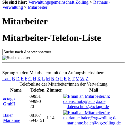
Sie sind hier:
Verwaltungsgemeinschaft Zolling
>
Rathaus -
Verwaltung
>
Mitarbeiter
Mitarbeiter
Mitarbeiter-Telefon-Liste
Sprung zu den Mitarbeitern mit dem Anfangsbuchstaben:
a
B
D
E
F
G
H
K
L
M
N
O
P
R
S
T
V
W
Z
Telefonliste der Mitarbeiter/innen der Verwaltung
Name
Telefon
Zimmer
Mail
09951
actago
99990-
GmbH
20
datenschutz@actago.de
Baier
08167
1.14
Marianne
6943-51
marianne.baier@vg-zolling.de