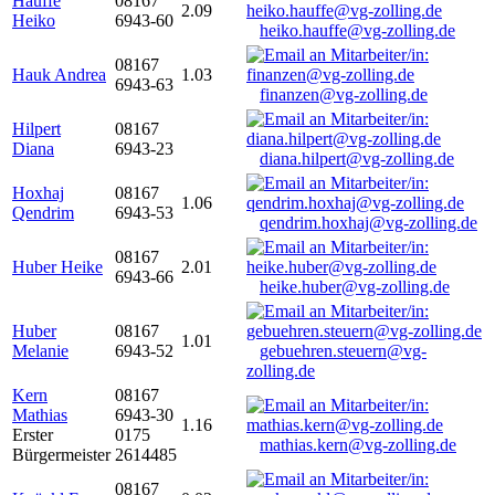
Hauffe
08167
2.09
Heiko
6943-60
heiko.hauffe@vg-zolling.de
08167
Hauk Andrea
1.03
6943-63
finanzen@vg-zolling.de
Hilpert
08167
Diana
6943-23
diana.hilpert@vg-zolling.de
Hoxhaj
08167
1.06
Qendrim
6943-53
qendrim.hoxhaj@vg-zolling.de
08167
Huber Heike
2.01
6943-66
heike.huber@vg-zolling.de
Huber
08167
1.01
Melanie
6943-52
gebuehren.steuern@vg-
zolling.de
Kern
08167
Mathias
6943-30
1.16
Erster
0175
mathias.kern@vg-zolling.de
Bürgermeister
2614485
08167