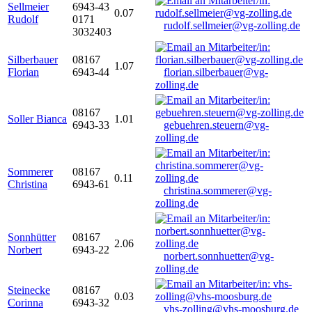
Sellmeier
6943-43
0.07
Rudolf
0171
rudolf.sellmeier@vg-zolling.de
3032403
Silberbauer
08167
1.07
Florian
6943-44
florian.silberbauer@vg-
zolling.de
08167
Soller Bianca
1.01
6943-33
gebuehren.steuern@vg-
zolling.de
Sommerer
08167
0.11
Christina
6943-61
christina.sommerer@vg-
zolling.de
Sonnhütter
08167
2.06
Norbert
6943-22
norbert.sonnhuetter@vg-
zolling.de
Steinecke
08167
0.03
Corinna
6943-32
vhs-zolling@vhs-moosburg.de