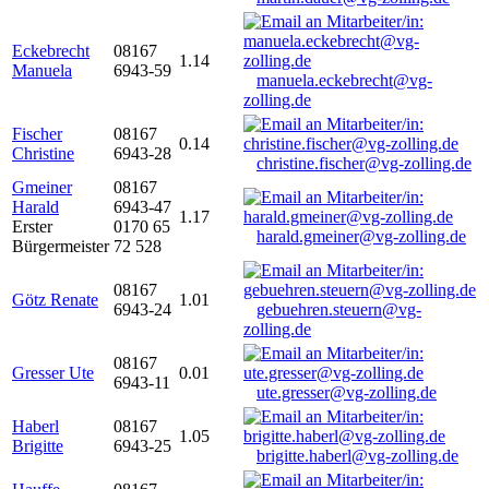
Eckebrecht
08167
1.14
Manuela
6943-59
manuela.eckebrecht@vg-
zolling.de
Fischer
08167
0.14
Christine
6943-28
christine.fischer@vg-zolling.de
Gmeiner
08167
Harald
6943-47
1.17
Erster
0170 65
harald.gmeiner@vg-zolling.de
Bürgermeister
72 528
08167
Götz Renate
1.01
6943-24
gebuehren.steuern@vg-
zolling.de
08167
Gresser Ute
0.01
6943-11
ute.gresser@vg-zolling.de
Haberl
08167
1.05
Brigitte
6943-25
brigitte.haberl@vg-zolling.de