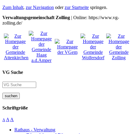
Zum Inhalt
,
zur Navigation
oder
zur Startseite
springen.
Verwaltungsgemeinschaft Zolling
| Online: https://www.vg-
zolling.de/
VG Suche
suchen
Schriftgröße
A
A
A
Rathaus - Verwaltung