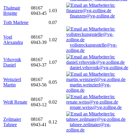
Thalmair
08167
1.03
Brigitte
6943-45
finanzen@vg-zolling.de
Toth Marlene
0.07
Vogl
08167
1.02
Alexandra
6943-39
vollstreckungsstelle@vg-
zolling.de
Vrhovnik
08167
1.07
Daniel
6943-37
daniel.vrhovnik@vg-zolling.de
Weinzierl
08167
0.05
Martin
6943-56
martin.weinzierl@vg-
zolling.de
08167
Weiß Renate
0.02
6943-12
renate.weiss@vg-zolling.de
Zeilmaier
08167
0.12
Tahnee
6943-41
tahnee.zeilmaier@vg-
zolling.de