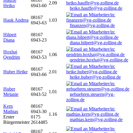
Hauffe
08167
2.09
Heiko
6943-60
heiko.hauffe@vg-zolling.de
08167
Hauk Andrea
1.03
6943-63
finanzen@vg-zolling.de
Hilpert
08167
Diana
6943-23
diana.hilpert@vg-zolling.de
Hoxhaj
08167
1.06
Qendrim
6943-53
qendrim.hoxhaj@vg-zolling.de
08167
Huber Heike
2.01
6943-66
heike.huber@vg-zolling.de
Huber
08167
1.01
Melanie
6943-52
gebuehren.steuern@vg-
zolling.de
Kern
08167
Mathias
6943-30
1.16
Erster
0175
mathias.kern@vg-zolling.de
Bürgermeister
2614485
08167