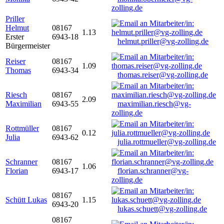
zolling.de
Priller
Helmut
08167
1.13
Erster
6943-18
helmut.priller@vg-zolling.de
Bürgermeister
Reiser
08167
1.09
Thomas
6943-34
thomas.reiser@vg-zolling.de
Riesch
08167
2.09
Maximilian
6943-55
maximilian.riesch@vg-
zolling.de
Rottmüller
08167
0.12
Julia
6943-62
julia.rottmueller@vg-zolling.de
Schranner
08167
1.06
Florian
6943-17
florian.schranner@vg-
zolling.de
08167
Schütt Lukas
1.15
6943-20
lukas.schuett@vg-zolling.de
08167