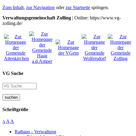
Zum Inhalt
,
zur Navigation
oder
zur Startseite
springen.
Verwaltungsgemeinschaft Zolling
| Online: https://www.vg-
zolling.de/
VG Suche
suchen
Schriftgröße
A
A
A
Rathaus - Verwaltung