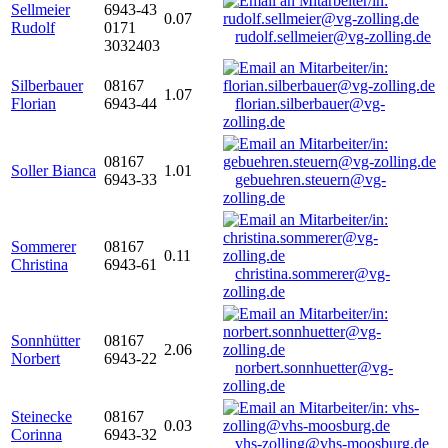
Sellmeier
6943-43
0.07
Rudolf
0171
rudolf.sellmeier@vg-zolling.de
3032403
Silberbauer
08167
1.07
Florian
6943-44
florian.silberbauer@vg-
zolling.de
08167
Soller Bianca
1.01
6943-33
gebuehren.steuern@vg-
zolling.de
Sommerer
08167
0.11
Christina
6943-61
christina.sommerer@vg-
zolling.de
Sonnhütter
08167
2.06
Norbert
6943-22
norbert.sonnhuetter@vg-
zolling.de
Steinecke
08167
0.03
Corinna
6943-32
vhs-zolling@vhs-moosburg.de