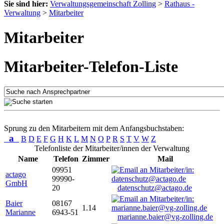
Sie sind hier:
Verwaltungsgemeinschaft Zolling
>
Rathaus -
Verwaltung
>
Mitarbeiter
Mitarbeiter
Mitarbeiter-Telefon-Liste
Sprung zu den Mitarbeitern mit dem Anfangsbuchstaben:
a
B
D
E
F
G
H
K
L
M
N
O
P
R
S
T
V
W
Z
Telefonliste der Mitarbeiter/innen der Verwaltung
Name
Telefon
Zimmer
Mail
09951
actago
99990-
GmbH
20
datenschutz@actago.de
Baier
08167
1.14
Marianne
6943-51
marianne.baier@vg-zolling.de