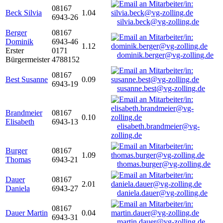
08167
Beck Silvia
1.04
6943-26
silvia.beck@vg-zolling.de
Berger
08167
Dominik
6943-46
1.12
Erster
0171
dominik.berger@vg-zolling.de
Bürgermeister
4788152
08167
Best Susanne
0.09
6943-19
susanne.best@vg-zolling.de
Brandmeier
08167
0.10
Elisabeth
6943-13
elisabeth.brandmeier@vg-
zolling.de
Burger
08167
1.09
Thomas
6943-21
thomas.burger@vg-zolling.de
Dauer
08167
2.01
Daniela
6943-27
daniela.dauer@vg-zolling.de
08167
Dauer Martin
0.04
6943-31
martin.dauer@vg-zolling.de