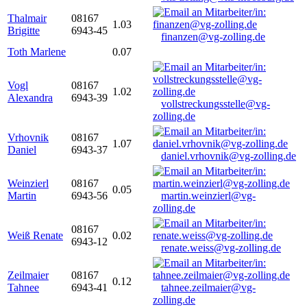
Thalmair
08167
1.03
Brigitte
6943-45
finanzen@vg-zolling.de
Toth Marlene
0.07
Vogl
08167
1.02
Alexandra
6943-39
vollstreckungsstelle@vg-
zolling.de
Vrhovnik
08167
1.07
Daniel
6943-37
daniel.vrhovnik@vg-zolling.de
Weinzierl
08167
0.05
Martin
6943-56
martin.weinzierl@vg-
zolling.de
08167
Weiß Renate
0.02
6943-12
renate.weiss@vg-zolling.de
Zeilmaier
08167
0.12
Tahnee
6943-41
tahnee.zeilmaier@vg-
zolling.de