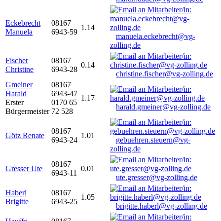
Eckebrecht
08167
1.14
Manuela
6943-59
manuela.eckebrecht@vg-
zolling.de
Fischer
08167
0.14
Christine
6943-28
christine.fischer@vg-zolling.de
Gmeiner
08167
Harald
6943-47
1.17
Erster
0170 65
harald.gmeiner@vg-zolling.de
Bürgermeister
72 528
08167
Götz Renate
1.01
6943-24
gebuehren.steuern@vg-
zolling.de
08167
Gresser Ute
0.01
6943-11
ute.gresser@vg-zolling.de
Haberl
08167
1.05
Brigitte
6943-25
brigitte.haberl@vg-zolling.de