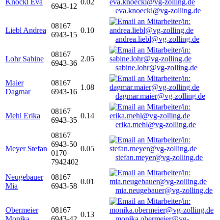
Knöckl Eva
0.02
6943-12
eva.knoeckl@vg-zolling.de
08167
Liebl Andrea
0.10
6943-15
andrea.liebl@vg-zolling.de
08167
Lohr Sabine
2.05
6943-36
sabine.lohr@vg-zolling.de
Maier
08167
1.08
Dagmar
6943-16
dagmar.maier@vg-zolling.de
08167
Mehl Erika
0.14
6943-35
erika.mehl@vg-zolling.de
08167
6943-50
Meyer Stefan
0.05
0170
stefan.meyer@vg-zolling.de
7942402
Neugebauer
08167
0.01
Mia
6943-58
mia.neugebauer@vg-zolling.de
Obermeier
08167
0.13
Monika
6943-42
monika.obermeier@vg-