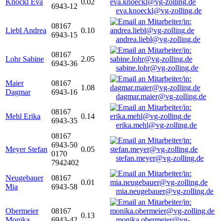
Knöckl Eva
0.02
6943-12
eva.knoeckl@vg-zolling.de
08167
Liebl Andrea
0.10
6943-15
andrea.liebl@vg-zolling.de
08167
Lohr Sabine
2.05
6943-36
sabine.lohr@vg-zolling.de
Maier
08167
1.08
Dagmar
6943-16
dagmar.maier@vg-zolling.de
08167
Mehl Erika
0.14
6943-35
erika.mehl@vg-zolling.de
08167
6943-50
Meyer Stefan
0.05
0170
stefan.meyer@vg-zolling.de
7942402
Neugebauer
08167
0.01
Mia
6943-58
mia.neugebauer@vg-zolling.de
Obermeier
08167
0.13
Monika
6943-42
monika.obermeier@vg-