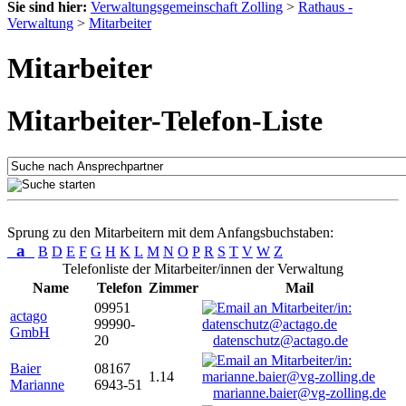
Sie sind hier:
Verwaltungsgemeinschaft Zolling
>
Rathaus -
Verwaltung
>
Mitarbeiter
Mitarbeiter
Mitarbeiter-Telefon-Liste
Sprung zu den Mitarbeitern mit dem Anfangsbuchstaben:
a
B
D
E
F
G
H
K
L
M
N
O
P
R
S
T
V
W
Z
Telefonliste der Mitarbeiter/innen der Verwaltung
Name
Telefon
Zimmer
Mail
09951
actago
99990-
GmbH
20
datenschutz@actago.de
Baier
08167
1.14
Marianne
6943-51
marianne.baier@vg-zolling.de