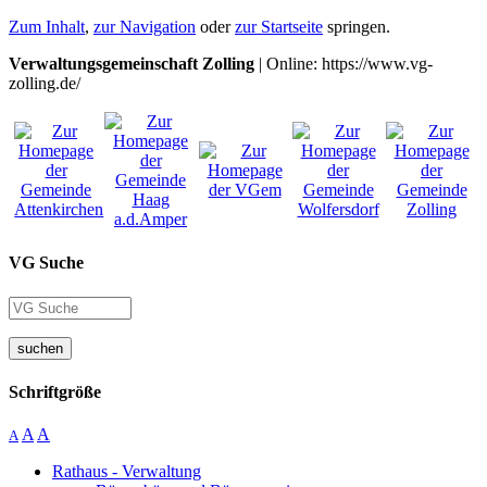
Zum Inhalt
,
zur Navigation
oder
zur Startseite
springen.
Verwaltungsgemeinschaft Zolling
| Online: https://www.vg-
zolling.de/
VG Suche
suchen
Schriftgröße
A
A
A
Rathaus - Verwaltung