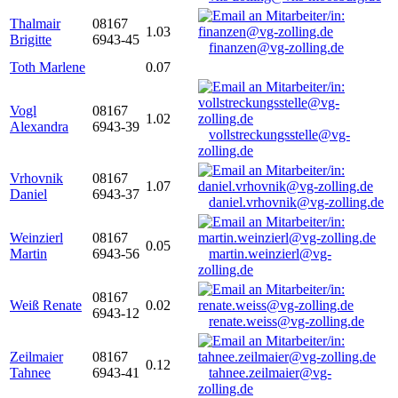
Thalmair
08167
1.03
Brigitte
6943-45
finanzen@vg-zolling.de
Toth Marlene
0.07
Vogl
08167
1.02
Alexandra
6943-39
vollstreckungsstelle@vg-
zolling.de
Vrhovnik
08167
1.07
Daniel
6943-37
daniel.vrhovnik@vg-zolling.de
Weinzierl
08167
0.05
Martin
6943-56
martin.weinzierl@vg-
zolling.de
08167
Weiß Renate
0.02
6943-12
renate.weiss@vg-zolling.de
Zeilmaier
08167
0.12
Tahnee
6943-41
tahnee.zeilmaier@vg-
zolling.de