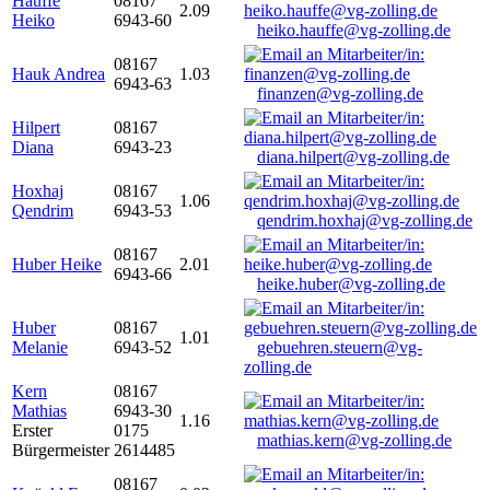
Hauffe
08167
2.09
Heiko
6943-60
heiko.hauffe@vg-zolling.de
08167
Hauk Andrea
1.03
6943-63
finanzen@vg-zolling.de
Hilpert
08167
Diana
6943-23
diana.hilpert@vg-zolling.de
Hoxhaj
08167
1.06
Qendrim
6943-53
qendrim.hoxhaj@vg-zolling.de
08167
Huber Heike
2.01
6943-66
heike.huber@vg-zolling.de
Huber
08167
1.01
Melanie
6943-52
gebuehren.steuern@vg-
zolling.de
Kern
08167
Mathias
6943-30
1.16
Erster
0175
mathias.kern@vg-zolling.de
Bürgermeister
2614485
08167