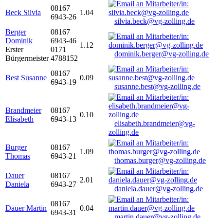
08167
Beck Silvia
1.04
6943-26
silvia.beck@vg-zolling.de
Berger
08167
Dominik
6943-46
1.12
Erster
0171
dominik.berger@vg-zolling.de
Bürgermeister
4788152
08167
Best Susanne
0.09
6943-19
susanne.best@vg-zolling.de
Brandmeier
08167
0.10
Elisabeth
6943-13
elisabeth.brandmeier@vg-
zolling.de
Burger
08167
1.09
Thomas
6943-21
thomas.burger@vg-zolling.de
Dauer
08167
2.01
Daniela
6943-27
daniela.dauer@vg-zolling.de
08167
Dauer Martin
0.04
6943-31
martin.dauer@vg-zolling.de