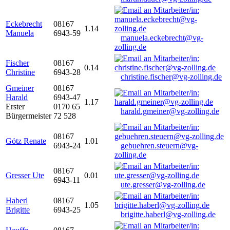
Eckebrecht
08167
1.14
Manuela
6943-59
manuela.eckebrecht@vg-
zolling.de
Fischer
08167
0.14
Christine
6943-28
christine.fischer@vg-zolling.de
Gmeiner
08167
Harald
6943-47
1.17
Erster
0170 65
harald.gmeiner@vg-zolling.de
Bürgermeister
72 528
08167
Götz Renate
1.01
6943-24
gebuehren.steuern@vg-
zolling.de
08167
Gresser Ute
0.01
6943-11
ute.gresser@vg-zolling.de
Haberl
08167
1.05
Brigitte
6943-25
brigitte.haberl@vg-zolling.de