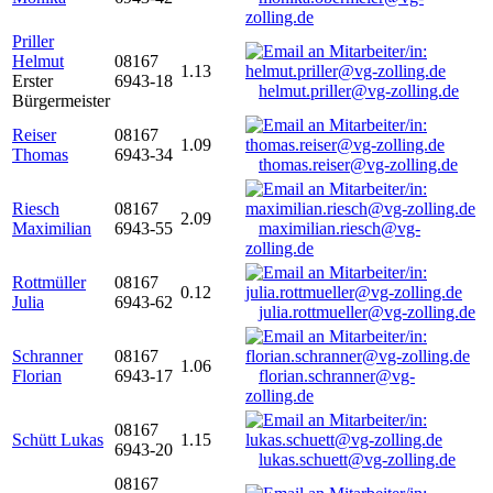
zolling.de
Priller
Helmut
08167
1.13
Erster
6943-18
helmut.priller@vg-zolling.de
Bürgermeister
Reiser
08167
1.09
Thomas
6943-34
thomas.reiser@vg-zolling.de
Riesch
08167
2.09
Maximilian
6943-55
maximilian.riesch@vg-
zolling.de
Rottmüller
08167
0.12
Julia
6943-62
julia.rottmueller@vg-zolling.de
Schranner
08167
1.06
Florian
6943-17
florian.schranner@vg-
zolling.de
08167
Schütt Lukas
1.15
6943-20
lukas.schuett@vg-zolling.de
08167