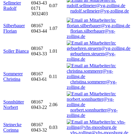
Sellmeier
6943-43
0.07
Rudolf
0171
rudolf.sellmeier@vg-zolling.de
3032403
Silberbauer
08167
1.07
Florian
6943-44
florian.silberbauer@vg-
zolling.de
08167
Soller Bianca
1.01
6943-33
gebuehren.steuern@vg-
zolling.de
Sommerer
08167
0.11
Christina
6943-61
christina.sommerer@vg-
zolling.de
Sonnhütter
08167
2.06
Norbert
6943-22
norbert.sonnhuetter@vg-
zolling.de
Steinecke
08167
0.03
Corinna
6943-32
vhs-zolling@vhs-moosburg.de