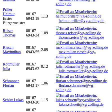
zolling.de
Priller
Helmut
08167
1.13
Erster
6943-18
helmut.priller@vg-zolling.de
Bürgermeister
Reiser
08167
1.09
Thomas
6943-34
thomas.reiser@vg-zolling.de
Riesch
08167
2.09
Maximilian
6943-55
maximilian.riesch@vg-
zolling.de
Rottmüller
08167
0.12
Julia
6943-62
julia.rottmueller@vg-zolling.de
Schranner
08167
1.06
Florian
6943-17
florian.schranner@vg-
zolling.de
08167
Schütt Lukas
1.15
6943-20
lukas.schuett@vg-zolling.de
08167