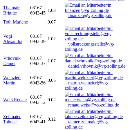
Thalmair
08167
1.03
Brigitte
6943-45
finanzen@vg-zolling.de
Toth Marlene
0.07
Vogl
08167
1.02
Alexandra
6943-39
vollstreckungsstelle@vg-
zolling.de
Vrhovnik
08167
1.07
Daniel
6943-37
daniel.vrhovnik@vg-zolling.de
Weinzierl
08167
0.05
Martin
6943-56
martin.weinzierl@vg-
zolling.de
08167
Weiß Renate
0.02
6943-12
renate.weiss@vg-zolling.de
Zeilmaier
08167
0.12
Tahnee
6943-41
tahnee.zeilmaier@vg-
zolling.de