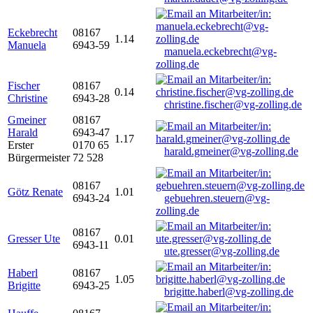
Eckebrecht
08167
1.14
Manuela
6943-59
manuela.eckebrecht@vg-
zolling.de
Fischer
08167
0.14
Christine
6943-28
christine.fischer@vg-zolling.de
Gmeiner
08167
Harald
6943-47
1.17
Erster
0170 65
harald.gmeiner@vg-zolling.de
Bürgermeister
72 528
08167
Götz Renate
1.01
6943-24
gebuehren.steuern@vg-
zolling.de
08167
Gresser Ute
0.01
6943-11
ute.gresser@vg-zolling.de
Haberl
08167
1.05
Brigitte
6943-25
brigitte.haberl@vg-zolling.de