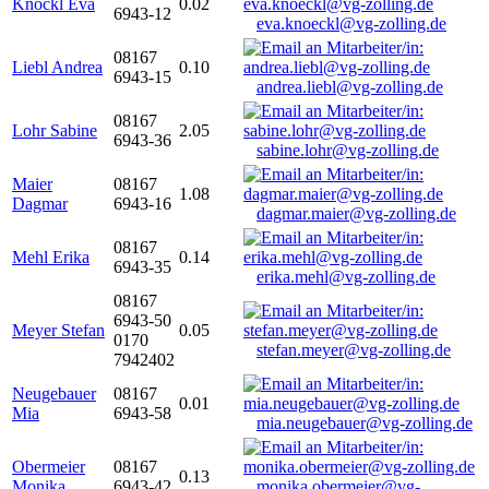
Knöckl Eva
0.02
6943-12
eva.knoeckl@vg-zolling.de
08167
Liebl Andrea
0.10
6943-15
andrea.liebl@vg-zolling.de
08167
Lohr Sabine
2.05
6943-36
sabine.lohr@vg-zolling.de
Maier
08167
1.08
Dagmar
6943-16
dagmar.maier@vg-zolling.de
08167
Mehl Erika
0.14
6943-35
erika.mehl@vg-zolling.de
08167
6943-50
Meyer Stefan
0.05
0170
stefan.meyer@vg-zolling.de
7942402
Neugebauer
08167
0.01
Mia
6943-58
mia.neugebauer@vg-zolling.de
Obermeier
08167
0.13
Monika
6943-42
monika.obermeier@vg-