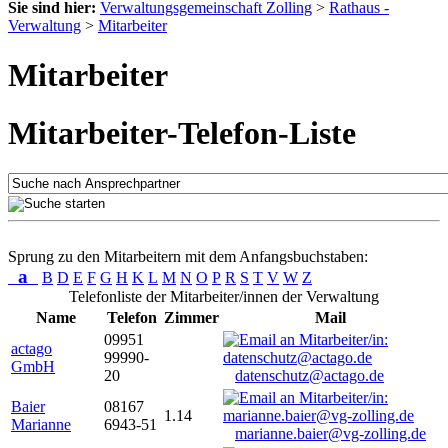
Sie sind hier:
Verwaltungsgemeinschaft Zolling
>
Rathaus -
Verwaltung
>
Mitarbeiter
Mitarbeiter
Mitarbeiter-Telefon-Liste
Sprung zu den Mitarbeitern mit dem Anfangsbuchstaben:
a
B
D
E
F
G
H
K
L
M
N
O
P
R
S
T
V
W
Z
Telefonliste der Mitarbeiter/innen der Verwaltung
Name
Telefon
Zimmer
Mail
09951
actago
99990-
GmbH
20
datenschutz@actago.de
Baier
08167
1.14
Marianne
6943-51
marianne.baier@vg-zolling.de