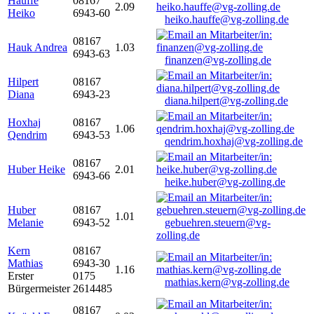
Hauffe
08167
2.09
Heiko
6943-60
heiko.hauffe@vg-zolling.de
08167
Hauk Andrea
1.03
6943-63
finanzen@vg-zolling.de
Hilpert
08167
Diana
6943-23
diana.hilpert@vg-zolling.de
Hoxhaj
08167
1.06
Qendrim
6943-53
qendrim.hoxhaj@vg-zolling.de
08167
Huber Heike
2.01
6943-66
heike.huber@vg-zolling.de
Huber
08167
1.01
Melanie
6943-52
gebuehren.steuern@vg-
zolling.de
Kern
08167
Mathias
6943-30
1.16
Erster
0175
mathias.kern@vg-zolling.de
Bürgermeister
2614485
08167