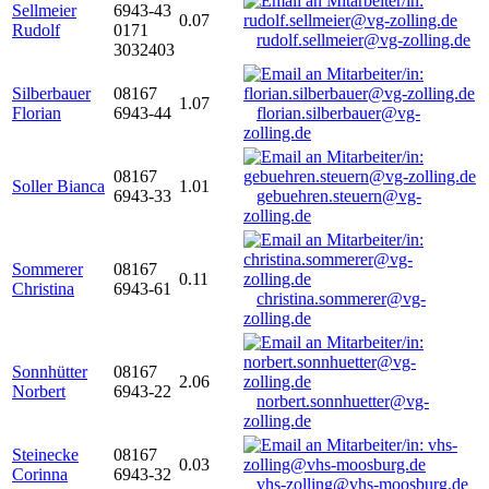
Sellmeier
6943-43
0.07
Rudolf
0171
rudolf.sellmeier@vg-zolling.de
3032403
Silberbauer
08167
1.07
Florian
6943-44
florian.silberbauer@vg-
zolling.de
08167
Soller Bianca
1.01
6943-33
gebuehren.steuern@vg-
zolling.de
Sommerer
08167
0.11
Christina
6943-61
christina.sommerer@vg-
zolling.de
Sonnhütter
08167
2.06
Norbert
6943-22
norbert.sonnhuetter@vg-
zolling.de
Steinecke
08167
0.03
Corinna
6943-32
vhs-zolling@vhs-moosburg.de