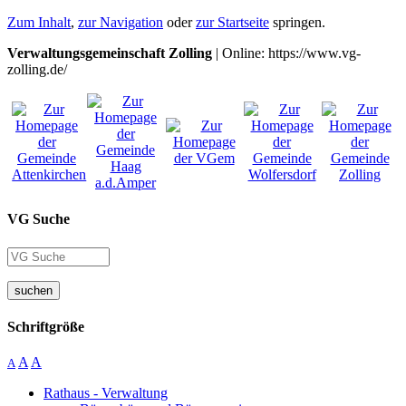
Zum Inhalt
,
zur Navigation
oder
zur Startseite
springen.
Verwaltungsgemeinschaft Zolling
| Online: https://www.vg-
zolling.de/
VG Suche
suchen
Schriftgröße
A
A
A
Rathaus - Verwaltung