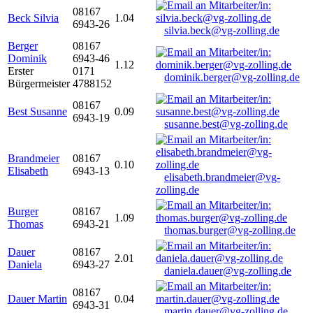
08167
Beck Silvia
1.04
6943-26
silvia.beck@vg-zolling.de
Berger
08167
Dominik
6943-46
1.12
Erster
0171
dominik.berger@vg-zolling.de
Bürgermeister
4788152
08167
Best Susanne
0.09
6943-19
susanne.best@vg-zolling.de
Brandmeier
08167
0.10
Elisabeth
6943-13
elisabeth.brandmeier@vg-
zolling.de
Burger
08167
1.09
Thomas
6943-21
thomas.burger@vg-zolling.de
Dauer
08167
2.01
Daniela
6943-27
daniela.dauer@vg-zolling.de
08167
Dauer Martin
0.04
6943-31
martin.dauer@vg-zolling.de