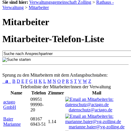
Sie sind hier:
Verwaltungsgemeinschaft Zolling
>
Rathaus -
Verwaltung
>
Mitarbeiter
Mitarbeiter
Mitarbeiter-Telefon-Liste
Sprung zu den Mitarbeitern mit dem Anfangsbuchstaben:
a
B
D
E
F
G
H
K
L
M
N
O
P
R
S
T
V
W
Z
Telefonliste der Mitarbeiter/innen der Verwaltung
Name
Telefon
Zimmer
Mail
09951
actago
99990-
GmbH
20
datenschutz@actago.de
Baier
08167
1.14
Marianne
6943-51
marianne.baier@vg-zolling.de