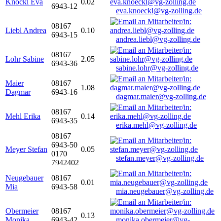
Knöckl Eva
0.02
6943-12
eva.knoeckl@vg-zolling.de
08167
Liebl Andrea
0.10
6943-15
andrea.liebl@vg-zolling.de
08167
Lohr Sabine
2.05
6943-36
sabine.lohr@vg-zolling.de
Maier
08167
1.08
Dagmar
6943-16
dagmar.maier@vg-zolling.de
08167
Mehl Erika
0.14
6943-35
erika.mehl@vg-zolling.de
08167
6943-50
Meyer Stefan
0.05
0170
stefan.meyer@vg-zolling.de
7942402
Neugebauer
08167
0.01
Mia
6943-58
mia.neugebauer@vg-zolling.de
Obermeier
08167
0.13
Monika
6943-42
monika.obermeier@vg-