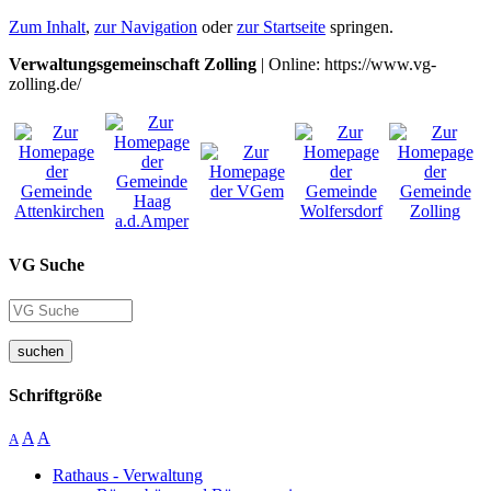
Zum Inhalt
,
zur Navigation
oder
zur Startseite
springen.
Verwaltungsgemeinschaft Zolling
| Online: https://www.vg-
zolling.de/
VG Suche
suchen
Schriftgröße
A
A
A
Rathaus - Verwaltung