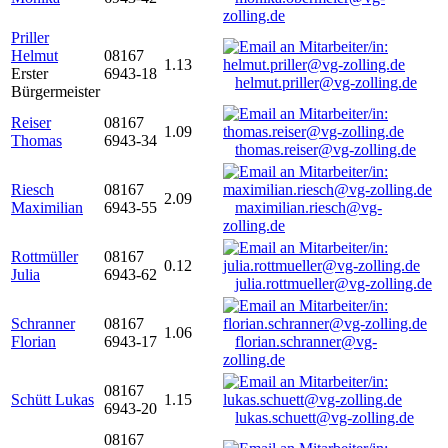
zolling.de
Priller
Helmut
08167
1.13
Erster
6943-18
helmut.priller@vg-zolling.de
Bürgermeister
Reiser
08167
1.09
Thomas
6943-34
thomas.reiser@vg-zolling.de
Riesch
08167
2.09
Maximilian
6943-55
maximilian.riesch@vg-
zolling.de
Rottmüller
08167
0.12
Julia
6943-62
julia.rottmueller@vg-zolling.de
Schranner
08167
1.06
Florian
6943-17
florian.schranner@vg-
zolling.de
08167
Schütt Lukas
1.15
6943-20
lukas.schuett@vg-zolling.de
08167