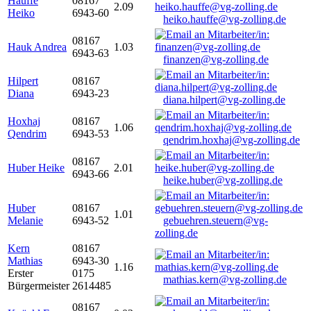
Hauffe
08167
2.09
Heiko
6943-60
heiko.hauffe@vg-zolling.de
08167
Hauk Andrea
1.03
6943-63
finanzen@vg-zolling.de
Hilpert
08167
Diana
6943-23
diana.hilpert@vg-zolling.de
Hoxhaj
08167
1.06
Qendrim
6943-53
qendrim.hoxhaj@vg-zolling.de
08167
Huber Heike
2.01
6943-66
heike.huber@vg-zolling.de
Huber
08167
1.01
Melanie
6943-52
gebuehren.steuern@vg-
zolling.de
Kern
08167
Mathias
6943-30
1.16
Erster
0175
mathias.kern@vg-zolling.de
Bürgermeister
2614485
08167