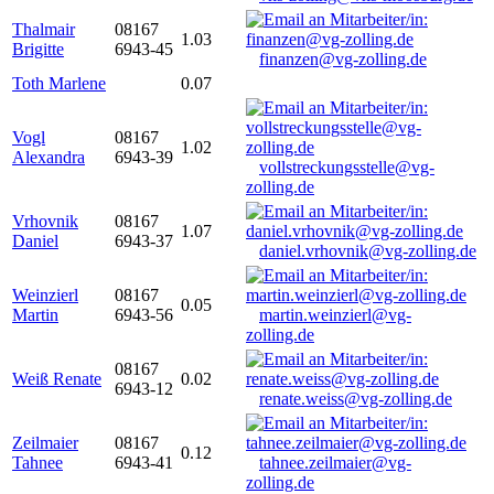
Thalmair
08167
1.03
Brigitte
6943-45
finanzen@vg-zolling.de
Toth Marlene
0.07
Vogl
08167
1.02
Alexandra
6943-39
vollstreckungsstelle@vg-
zolling.de
Vrhovnik
08167
1.07
Daniel
6943-37
daniel.vrhovnik@vg-zolling.de
Weinzierl
08167
0.05
Martin
6943-56
martin.weinzierl@vg-
zolling.de
08167
Weiß Renate
0.02
6943-12
renate.weiss@vg-zolling.de
Zeilmaier
08167
0.12
Tahnee
6943-41
tahnee.zeilmaier@vg-
zolling.de