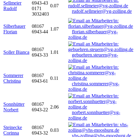
Sellmeier
6943-43
0.07
Rudolf
0171
rudolf.sellmeier@vg-zolling.de
3032403
Silberbauer
08167
1.07
Florian
6943-44
florian.silberbauer@vg-
zolling.de
08167
Soller Bianca
1.01
6943-33
gebuehren.steuern@vg-
zolling.de
Sommerer
08167
0.11
Christina
6943-61
christina.sommerer@vg-
zolling.de
Sonnhütter
08167
2.06
Norbert
6943-22
norbert.sonnhuetter@vg-
zolling.de
Steinecke
08167
0.03
Corinna
6943-32
vhs-zolling@vhs-moosburg.de