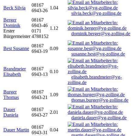
08167
Beck Silvia
1.04
6943-26
silvia.beck@vg-zolling.de
Berger
08167
Dominik
6943-46
1.12
Erster
0171
dominik.berger@vg-zolling.de
Bürgermeister
4788152
08167
Best Susanne
0.09
6943-19
susanne.best@vg-zolling.de
Brandmeier
08167
0.10
Elisabeth
6943-13
elisabeth.brandmeier@vg-
zolling.de
Burger
08167
1.09
Thomas
6943-21
thomas.burger@vg-zolling.de
Dauer
08167
2.01
Daniela
6943-27
daniela.dauer@vg-zolling.de
08167
Dauer Martin
0.04
6943-31
martin.dauer@vg-zolling.de