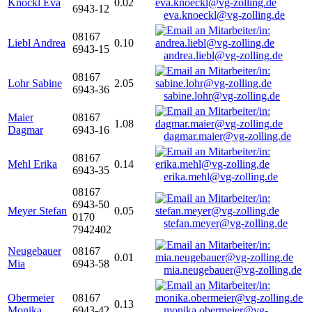
Knöckl Eva
0.02
6943-12
eva.knoeckl@vg-zolling.de
08167
Liebl Andrea
0.10
6943-15
andrea.liebl@vg-zolling.de
08167
Lohr Sabine
2.05
6943-36
sabine.lohr@vg-zolling.de
Maier
08167
1.08
Dagmar
6943-16
dagmar.maier@vg-zolling.de
08167
Mehl Erika
0.14
6943-35
erika.mehl@vg-zolling.de
08167
6943-50
Meyer Stefan
0.05
0170
stefan.meyer@vg-zolling.de
7942402
Neugebauer
08167
0.01
Mia
6943-58
mia.neugebauer@vg-zolling.de
Obermeier
08167
0.13
Monika
6943-42
monika.obermeier@vg-