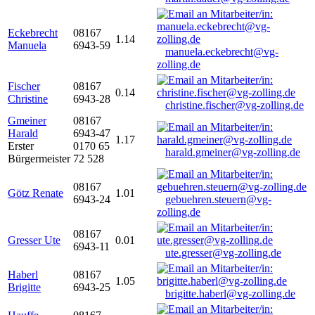
Eckebrecht
08167
1.14
Manuela
6943-59
manuela.eckebrecht@vg-
zolling.de
Fischer
08167
0.14
Christine
6943-28
christine.fischer@vg-zolling.de
Gmeiner
08167
Harald
6943-47
1.17
Erster
0170 65
harald.gmeiner@vg-zolling.de
Bürgermeister
72 528
08167
Götz Renate
1.01
6943-24
gebuehren.steuern@vg-
zolling.de
08167
Gresser Ute
0.01
6943-11
ute.gresser@vg-zolling.de
Haberl
08167
1.05
Brigitte
6943-25
brigitte.haberl@vg-zolling.de