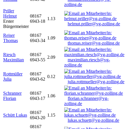
zolling.de
Priller
Helmut
08167
1.13
Erster
6943-18
helmut.priller@vg-zolling.de
Bürgermeister
Reiser
08167
1.09
Thomas
6943-34
thomas.reiser@vg-zolling.de
Riesch
08167
2.09
Maximilian
6943-55
maximilian.riesch@vg-
zolling.de
Rottmüller
08167
0.12
Julia
6943-62
julia.rottmueller@vg-zolling.de
Schranner
08167
1.06
Florian
6943-17
florian.schranner@vg-
zolling.de
08167
Schütt Lukas
1.15
6943-20
lukas.schuett@vg-zolling.de
08167