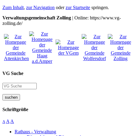
Zum Inhalt
,
zur Navigation
oder
zur Startseite
springen.
Verwaltungsgemeinschaft Zolling
| Online: https://www.vg-
zolling.de/
VG Suche
suchen
Schriftgröße
A
A
A
Rathaus - Verwaltung