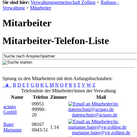
Sie sind hier:
Verwaltungsgemeinschaft Zolling
>
Rathaus -
Verwaltung
>
Mitarbeiter
Mitarbeiter
Mitarbeiter-Telefon-Liste
Sprung zu den Mitarbeitern mit dem Anfangsbuchstaben:
a
B
D
E
F
G
H
K
L
M
N
O
P
R
S
T
V
W
Z
Telefonliste der Mitarbeiter/innen der Verwaltung
Name
Telefon
Zimmer
Mail
09951
actago
99990-
GmbH
20
datenschutz@actago.de
Baier
08167
1.14
Marianne
6943-51
marianne.baier@vg-zolling.de