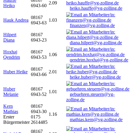
Hauffe
08167
2.09
Heiko
6943-60
heiko.hauffe@vg-zolling.de
08167
Hauk Andrea
1.03
6943-63
finanzen@vg-zolling.de
Hilpert
08167
Diana
6943-23
diana.hilpert@vg-zolling.de
Hoxhaj
08167
1.06
Qendrim
6943-53
qendrim.hoxhaj@vg-zolling.de
08167
Huber Heike
2.01
6943-66
heike.huber@vg-zolling.de
Huber
08167
1.01
Melanie
6943-52
gebuehren.steuern@vg-
zolling.de
Kern
08167
Mathias
6943-30
1.16
Erster
0175
mathias.kern@vg-zolling.de
Bürgermeister
2614485
08167