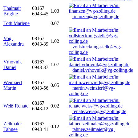
Thalmair
08167
1.03
Brigitte
6943-45
finanzen@vg-zolling.de
Toth Marlene
0.07
Vogl
08167
1.02
Alexandra
6943-39
vollstreckungsstelle@vg-
zolling.de
Vrhovnik
08167
1.07
Daniel
6943-37
daniel.vrhovnik@vg-zolling.de
Weinzierl
08167
0.05
Martin
6943-56
martin.weinzierl@vg-
zolling.de
08167
Weiß Renate
0.02
6943-12
renate.weiss@vg-zolling.de
Zeilmaier
08167
0.12
Tahnee
6943-41
tahnee.zeilmaier@vg-
zolling.de