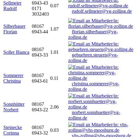
Sellmeier
6943-43
0.07
Rudolf
0171
rudolf.sellmeier@vg-zolling.de
3032403
Silberbauer
08167
1.07
Florian
6943-44
florian.silberbauer@vg-
zolling.de
08167
Soller Bianca
1.01
6943-33
gebuehren.steuern@vg-
zolling.de
Sommerer
08167
0.11
Christina
6943-61
christina.sommerer@vg-
zolling.de
Sonnhütter
08167
2.06
Norbert
6943-22
norbert.sonnhuetter@vg-
zolling.de
Steinecke
08167
0.03
Corinna
6943-32
vhs-zolling@vhs-moosburg.de