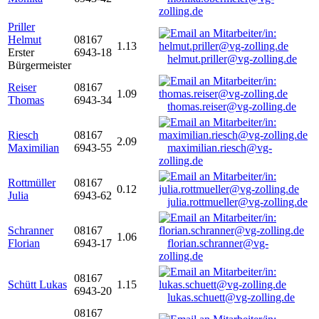
zolling.de
Priller
Helmut
08167
1.13
Erster
6943-18
helmut.priller@vg-zolling.de
Bürgermeister
Reiser
08167
1.09
Thomas
6943-34
thomas.reiser@vg-zolling.de
Riesch
08167
2.09
Maximilian
6943-55
maximilian.riesch@vg-
zolling.de
Rottmüller
08167
0.12
Julia
6943-62
julia.rottmueller@vg-zolling.de
Schranner
08167
1.06
Florian
6943-17
florian.schranner@vg-
zolling.de
08167
Schütt Lukas
1.15
6943-20
lukas.schuett@vg-zolling.de
08167