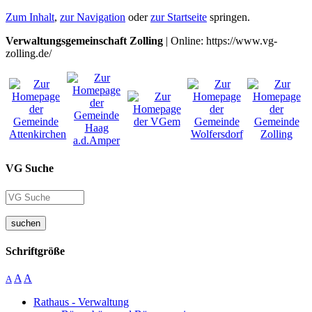
Zum Inhalt
,
zur Navigation
oder
zur Startseite
springen.
Verwaltungsgemeinschaft Zolling
| Online: https://www.vg-
zolling.de/
VG Suche
suchen
Schriftgröße
A
A
A
Rathaus - Verwaltung