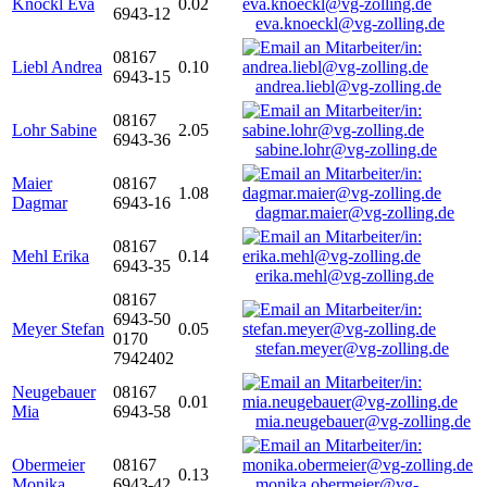
Knöckl Eva
0.02
6943-12
eva.knoeckl@vg-zolling.de
08167
Liebl Andrea
0.10
6943-15
andrea.liebl@vg-zolling.de
08167
Lohr Sabine
2.05
6943-36
sabine.lohr@vg-zolling.de
Maier
08167
1.08
Dagmar
6943-16
dagmar.maier@vg-zolling.de
08167
Mehl Erika
0.14
6943-35
erika.mehl@vg-zolling.de
08167
6943-50
Meyer Stefan
0.05
0170
stefan.meyer@vg-zolling.de
7942402
Neugebauer
08167
0.01
Mia
6943-58
mia.neugebauer@vg-zolling.de
Obermeier
08167
0.13
Monika
6943-42
monika.obermeier@vg-