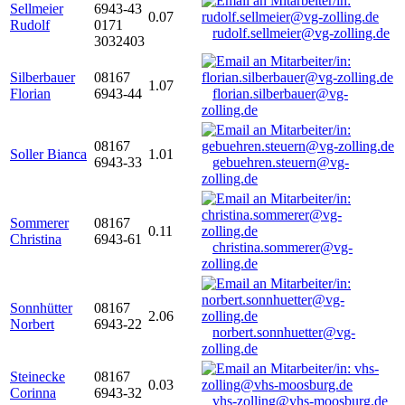
Sellmeier
6943-43
0.07
Rudolf
0171
rudolf.sellmeier@vg-zolling.de
3032403
Silberbauer
08167
1.07
Florian
6943-44
florian.silberbauer@vg-
zolling.de
08167
Soller Bianca
1.01
6943-33
gebuehren.steuern@vg-
zolling.de
Sommerer
08167
0.11
Christina
6943-61
christina.sommerer@vg-
zolling.de
Sonnhütter
08167
2.06
Norbert
6943-22
norbert.sonnhuetter@vg-
zolling.de
Steinecke
08167
0.03
Corinna
6943-32
vhs-zolling@vhs-moosburg.de