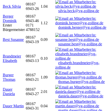
08167
Beck Silvia
1.04
6943-26
silvia.beck@vg-zolling.de
Berger
08167
Dominik
6943-46
1.12
Erster
0171
dominik.berger@vg-zolling.de
Bürgermeister
4788152
08167
Best Susanne
0.09
6943-19
susanne.best@vg-zolling.de
Brandmeier
08167
0.10
Elisabeth
6943-13
elisabeth.brandmeier@vg-
zolling.de
Burger
08167
1.09
Thomas
6943-21
thomas.burger@vg-zolling.de
Dauer
08167
2.01
Daniela
6943-27
daniela.dauer@vg-zolling.de
08167
Dauer Martin
0.04
6943-31
martin.dauer@vg-zolling.de