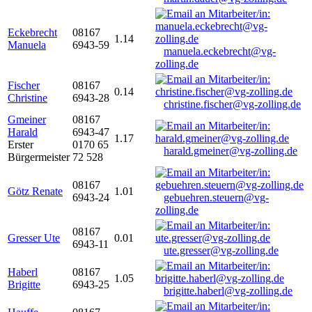
Eckebrecht
08167
1.14
Manuela
6943-59
manuela.eckebrecht@vg-
zolling.de
Fischer
08167
0.14
Christine
6943-28
christine.fischer@vg-zolling.de
Gmeiner
08167
Harald
6943-47
1.17
Erster
0170 65
harald.gmeiner@vg-zolling.de
Bürgermeister
72 528
08167
Götz Renate
1.01
6943-24
gebuehren.steuern@vg-
zolling.de
08167
Gresser Ute
0.01
6943-11
ute.gresser@vg-zolling.de
Haberl
08167
1.05
Brigitte
6943-25
brigitte.haberl@vg-zolling.de