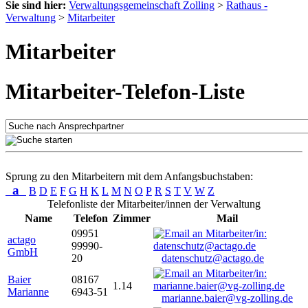
Sie sind hier:
Verwaltungsgemeinschaft Zolling
>
Rathaus -
Verwaltung
>
Mitarbeiter
Mitarbeiter
Mitarbeiter-Telefon-Liste
Sprung zu den Mitarbeitern mit dem Anfangsbuchstaben:
a
B
D
E
F
G
H
K
L
M
N
O
P
R
S
T
V
W
Z
Telefonliste der Mitarbeiter/innen der Verwaltung
Name
Telefon
Zimmer
Mail
09951
actago
99990-
GmbH
20
datenschutz@actago.de
Baier
08167
1.14
Marianne
6943-51
marianne.baier@vg-zolling.de