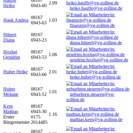
Hauffe
08167
2.09
Heiko
6943-60
heiko.hauffe@vg-zolling.de
08167
Hauk Andrea
1.03
6943-63
finanzen@vg-zolling.de
Hilpert
08167
Diana
6943-23
diana.hilpert@vg-zolling.de
Hoxhaj
08167
1.06
Qendrim
6943-53
qendrim.hoxhaj@vg-zolling.de
08167
Huber Heike
2.01
6943-66
heike.huber@vg-zolling.de
Huber
08167
1.01
Melanie
6943-52
gebuehren.steuern@vg-
zolling.de
Kern
08167
Mathias
6943-30
1.16
Erster
0175
mathias.kern@vg-zolling.de
Bürgermeister
2614485
08167