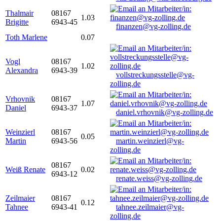
Thalmair
08167
1.03
Brigitte
6943-45
finanzen@vg-zolling.de
Toth Marlene
0.07
Vogl
08167
1.02
Alexandra
6943-39
vollstreckungsstelle@vg-
zolling.de
Vrhovnik
08167
1.07
Daniel
6943-37
daniel.vrhovnik@vg-zolling.de
Weinzierl
08167
0.05
Martin
6943-56
martin.weinzierl@vg-
zolling.de
08167
Weiß Renate
0.02
6943-12
renate.weiss@vg-zolling.de
Zeilmaier
08167
0.12
Tahnee
6943-41
tahnee.zeilmaier@vg-
zolling.de