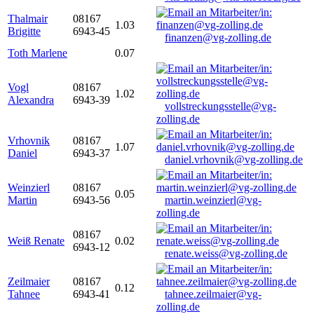
Thalmair
08167
1.03
Brigitte
6943-45
finanzen@vg-zolling.de
Toth Marlene
0.07
Vogl
08167
1.02
Alexandra
6943-39
vollstreckungsstelle@vg-
zolling.de
Vrhovnik
08167
1.07
Daniel
6943-37
daniel.vrhovnik@vg-zolling.de
Weinzierl
08167
0.05
Martin
6943-56
martin.weinzierl@vg-
zolling.de
08167
Weiß Renate
0.02
6943-12
renate.weiss@vg-zolling.de
Zeilmaier
08167
0.12
Tahnee
6943-41
tahnee.zeilmaier@vg-
zolling.de