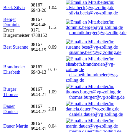
08167
Beck Silvia
1.04
6943-26
silvia.beck@vg-zolling.de
Berger
08167
Dominik
6943-46
1.12
Erster
0171
dominik.berger@vg-zolling.de
Bürgermeister
4788152
08167
Best Susanne
0.09
6943-19
susanne.best@vg-zolling.de
Brandmeier
08167
0.10
Elisabeth
6943-13
elisabeth.brandmeier@vg-
zolling.de
Burger
08167
1.09
Thomas
6943-21
thomas.burger@vg-zolling.de
Dauer
08167
2.01
Daniela
6943-27
daniela.dauer@vg-zolling.de
08167
Dauer Martin
0.04
6943-31
martin.dauer@vg-zolling.de