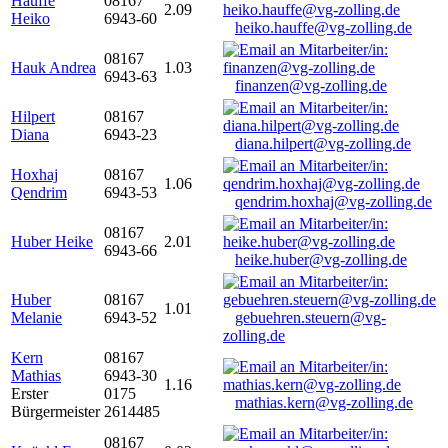
Hauffe
08167
2.09
Heiko
6943-60
heiko.hauffe@vg-zolling.de
08167
Hauk Andrea
1.03
6943-63
finanzen@vg-zolling.de
Hilpert
08167
Diana
6943-23
diana.hilpert@vg-zolling.de
Hoxhaj
08167
1.06
Qendrim
6943-53
qendrim.hoxhaj@vg-zolling.de
08167
Huber Heike
2.01
6943-66
heike.huber@vg-zolling.de
Huber
08167
1.01
Melanie
6943-52
gebuehren.steuern@vg-
zolling.de
Kern
08167
Mathias
6943-30
1.16
Erster
0175
mathias.kern@vg-zolling.de
Bürgermeister
2614485
08167