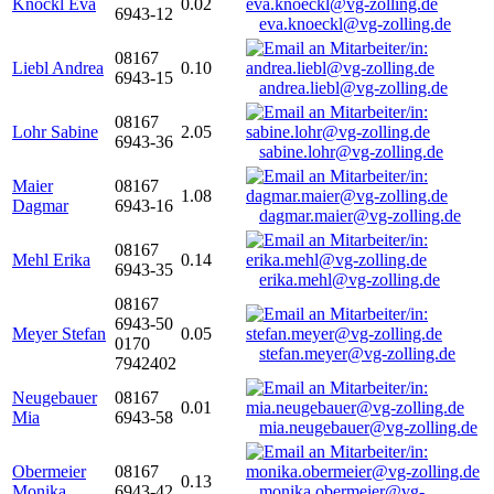
Knöckl Eva
0.02
6943-12
eva.knoeckl@vg-zolling.de
08167
Liebl Andrea
0.10
6943-15
andrea.liebl@vg-zolling.de
08167
Lohr Sabine
2.05
6943-36
sabine.lohr@vg-zolling.de
Maier
08167
1.08
Dagmar
6943-16
dagmar.maier@vg-zolling.de
08167
Mehl Erika
0.14
6943-35
erika.mehl@vg-zolling.de
08167
6943-50
Meyer Stefan
0.05
0170
stefan.meyer@vg-zolling.de
7942402
Neugebauer
08167
0.01
Mia
6943-58
mia.neugebauer@vg-zolling.de
Obermeier
08167
0.13
Monika
6943-42
monika.obermeier@vg-