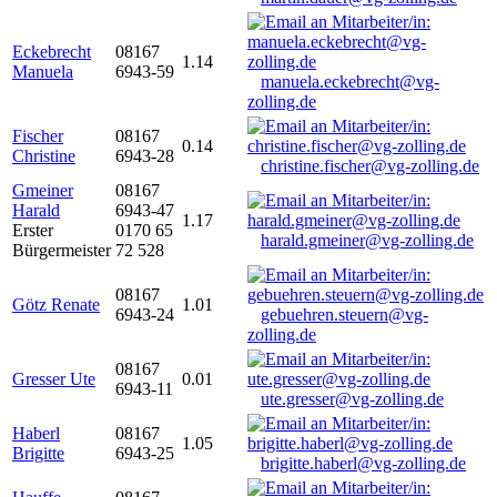
Eckebrecht
08167
1.14
Manuela
6943-59
manuela.eckebrecht@vg-
zolling.de
Fischer
08167
0.14
Christine
6943-28
christine.fischer@vg-zolling.de
Gmeiner
08167
Harald
6943-47
1.17
Erster
0170 65
harald.gmeiner@vg-zolling.de
Bürgermeister
72 528
08167
Götz Renate
1.01
6943-24
gebuehren.steuern@vg-
zolling.de
08167
Gresser Ute
0.01
6943-11
ute.gresser@vg-zolling.de
Haberl
08167
1.05
Brigitte
6943-25
brigitte.haberl@vg-zolling.de