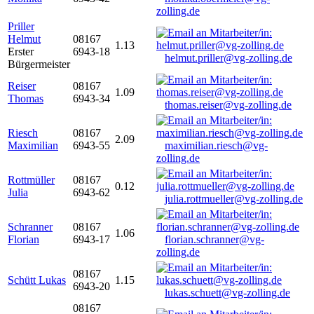
zolling.de
Priller
Helmut
08167
1.13
Erster
6943-18
helmut.priller@vg-zolling.de
Bürgermeister
Reiser
08167
1.09
Thomas
6943-34
thomas.reiser@vg-zolling.de
Riesch
08167
2.09
Maximilian
6943-55
maximilian.riesch@vg-
zolling.de
Rottmüller
08167
0.12
Julia
6943-62
julia.rottmueller@vg-zolling.de
Schranner
08167
1.06
Florian
6943-17
florian.schranner@vg-
zolling.de
08167
Schütt Lukas
1.15
6943-20
lukas.schuett@vg-zolling.de
08167