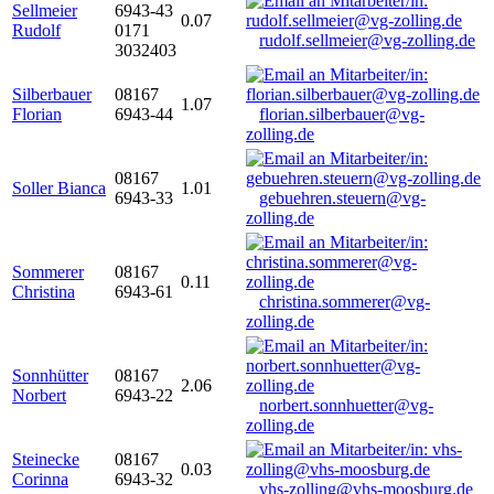
Sellmeier
6943-43
0.07
Rudolf
0171
rudolf.sellmeier@vg-zolling.de
3032403
Silberbauer
08167
1.07
Florian
6943-44
florian.silberbauer@vg-
zolling.de
08167
Soller Bianca
1.01
6943-33
gebuehren.steuern@vg-
zolling.de
Sommerer
08167
0.11
Christina
6943-61
christina.sommerer@vg-
zolling.de
Sonnhütter
08167
2.06
Norbert
6943-22
norbert.sonnhuetter@vg-
zolling.de
Steinecke
08167
0.03
Corinna
6943-32
vhs-zolling@vhs-moosburg.de