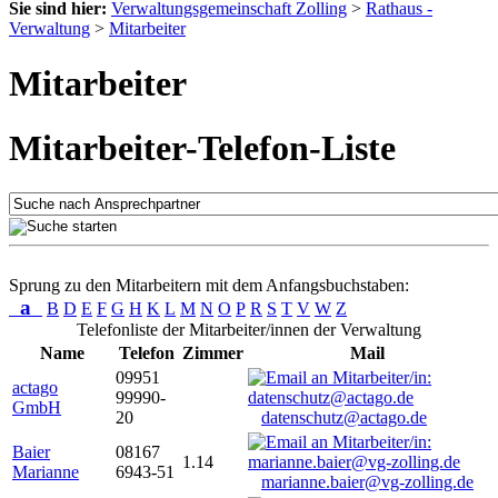
Sie sind hier:
Verwaltungsgemeinschaft Zolling
>
Rathaus -
Verwaltung
>
Mitarbeiter
Mitarbeiter
Mitarbeiter-Telefon-Liste
Sprung zu den Mitarbeitern mit dem Anfangsbuchstaben:
a
B
D
E
F
G
H
K
L
M
N
O
P
R
S
T
V
W
Z
Telefonliste der Mitarbeiter/innen der Verwaltung
Name
Telefon
Zimmer
Mail
09951
actago
99990-
GmbH
20
datenschutz@actago.de
Baier
08167
1.14
Marianne
6943-51
marianne.baier@vg-zolling.de