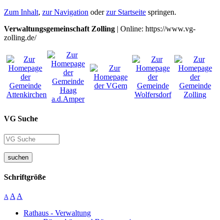
Zum Inhalt
,
zur Navigation
oder
zur Startseite
springen.
Verwaltungsgemeinschaft Zolling
| Online: https://www.vg-
zolling.de/
VG Suche
suchen
Schriftgröße
A
A
A
Rathaus - Verwaltung