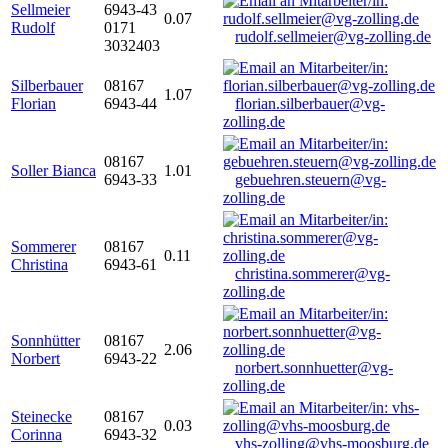
Sellmeier
6943-43
0.07
Rudolf
0171
rudolf.sellmeier@vg-zolling.de
3032403
Silberbauer
08167
1.07
Florian
6943-44
florian.silberbauer@vg-
zolling.de
08167
Soller Bianca
1.01
6943-33
gebuehren.steuern@vg-
zolling.de
Sommerer
08167
0.11
Christina
6943-61
christina.sommerer@vg-
zolling.de
Sonnhütter
08167
2.06
Norbert
6943-22
norbert.sonnhuetter@vg-
zolling.de
Steinecke
08167
0.03
Corinna
6943-32
vhs-zolling@vhs-moosburg.de