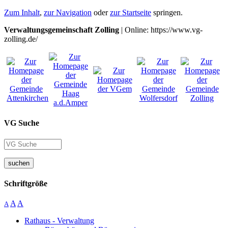
Zum Inhalt
,
zur Navigation
oder
zur Startseite
springen.
Verwaltungsgemeinschaft Zolling
| Online: https://www.vg-
zolling.de/
VG Suche
suchen
Schriftgröße
A
A
A
Rathaus - Verwaltung