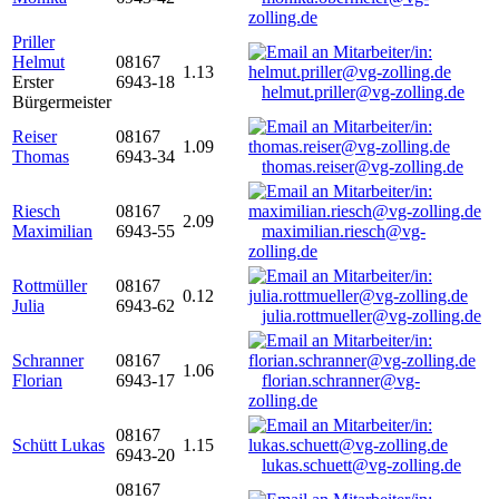
zolling.de
Priller
Helmut
08167
1.13
Erster
6943-18
helmut.priller@vg-zolling.de
Bürgermeister
Reiser
08167
1.09
Thomas
6943-34
thomas.reiser@vg-zolling.de
Riesch
08167
2.09
Maximilian
6943-55
maximilian.riesch@vg-
zolling.de
Rottmüller
08167
0.12
Julia
6943-62
julia.rottmueller@vg-zolling.de
Schranner
08167
1.06
Florian
6943-17
florian.schranner@vg-
zolling.de
08167
Schütt Lukas
1.15
6943-20
lukas.schuett@vg-zolling.de
08167