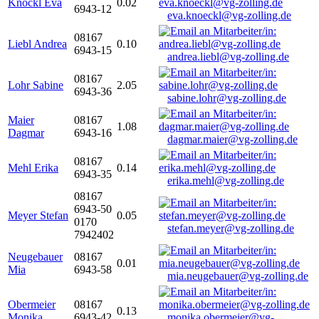
Knöckl Eva
0.02
6943-12
eva.knoeckl@vg-zolling.de
08167
Liebl Andrea
0.10
6943-15
andrea.liebl@vg-zolling.de
08167
Lohr Sabine
2.05
6943-36
sabine.lohr@vg-zolling.de
Maier
08167
1.08
Dagmar
6943-16
dagmar.maier@vg-zolling.de
08167
Mehl Erika
0.14
6943-35
erika.mehl@vg-zolling.de
08167
6943-50
Meyer Stefan
0.05
0170
stefan.meyer@vg-zolling.de
7942402
Neugebauer
08167
0.01
Mia
6943-58
mia.neugebauer@vg-zolling.de
Obermeier
08167
0.13
Monika
6943-42
monika.obermeier@vg-