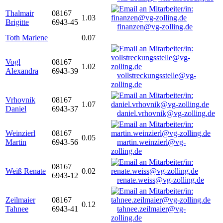
Thalmair
08167
1.03
Brigitte
6943-45
finanzen@vg-zolling.de
Toth Marlene
0.07
Vogl
08167
1.02
Alexandra
6943-39
vollstreckungsstelle@vg-
zolling.de
Vrhovnik
08167
1.07
Daniel
6943-37
daniel.vrhovnik@vg-zolling.de
Weinzierl
08167
0.05
Martin
6943-56
martin.weinzierl@vg-
zolling.de
08167
Weiß Renate
0.02
6943-12
renate.weiss@vg-zolling.de
Zeilmaier
08167
0.12
Tahnee
6943-41
tahnee.zeilmaier@vg-
zolling.de