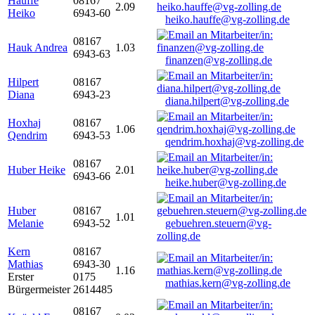
Hauffe
08167
2.09
Heiko
6943-60
heiko.hauffe@vg-zolling.de
08167
Hauk Andrea
1.03
6943-63
finanzen@vg-zolling.de
Hilpert
08167
Diana
6943-23
diana.hilpert@vg-zolling.de
Hoxhaj
08167
1.06
Qendrim
6943-53
qendrim.hoxhaj@vg-zolling.de
08167
Huber Heike
2.01
6943-66
heike.huber@vg-zolling.de
Huber
08167
1.01
Melanie
6943-52
gebuehren.steuern@vg-
zolling.de
Kern
08167
Mathias
6943-30
1.16
Erster
0175
mathias.kern@vg-zolling.de
Bürgermeister
2614485
08167