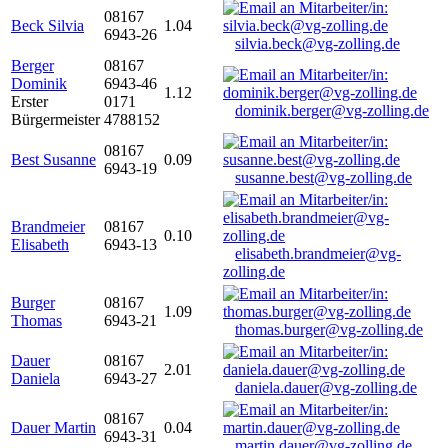
08167
Beck Silvia
1.04
6943-26
silvia.beck@vg-zolling.de
Berger
08167
Dominik
6943-46
1.12
Erster
0171
dominik.berger@vg-zolling.de
Bürgermeister
4788152
08167
Best Susanne
0.09
6943-19
susanne.best@vg-zolling.de
Brandmeier
08167
0.10
Elisabeth
6943-13
elisabeth.brandmeier@vg-
zolling.de
Burger
08167
1.09
Thomas
6943-21
thomas.burger@vg-zolling.de
Dauer
08167
2.01
Daniela
6943-27
daniela.dauer@vg-zolling.de
08167
Dauer Martin
0.04
6943-31
martin.dauer@vg-zolling.de