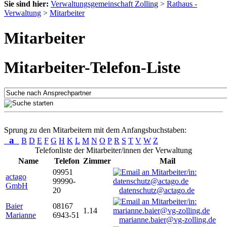
Sie sind hier:
Verwaltungsgemeinschaft Zolling
>
Rathaus -
Verwaltung
>
Mitarbeiter
Mitarbeiter
Mitarbeiter-Telefon-Liste
Sprung zu den Mitarbeitern mit dem Anfangsbuchstaben:
a
B
D
E
F
G
H
K
L
M
N
O
P
R
S
T
V
W
Z
Telefonliste der Mitarbeiter/innen der Verwaltung
Name
Telefon
Zimmer
Mail
09951
actago
99990-
GmbH
20
datenschutz@actago.de
Baier
08167
1.14
Marianne
6943-51
marianne.baier@vg-zolling.de