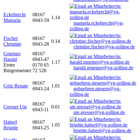
Eckebrecht
08167
1.14
Manuela
6943-59
manuela.eckebrecht@vg-
zolling.de
Fischer
08167
0.14
Christine
6943-28
christine.fischer@vg-zolling.de
Gmeiner
08167
Harald
6943-47
1.17
Erster
0170 65
harald.gmeiner@vg-zolling.de
Bürgermeister
72 528
08167
Götz Renate
1.01
6943-24
gebuehren.steuern@vg-
zolling.de
08167
Gresser Ute
0.01
6943-11
ute.gresser@vg-zolling.de
Haberl
08167
1.05
Brigitte
6943-25
brigitte.haberl@vg-zolling.de