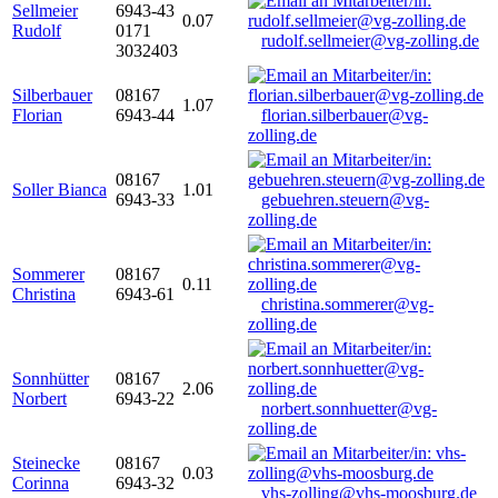
Sellmeier
6943-43
0.07
Rudolf
0171
rudolf.sellmeier@vg-zolling.de
3032403
Silberbauer
08167
1.07
Florian
6943-44
florian.silberbauer@vg-
zolling.de
08167
Soller Bianca
1.01
6943-33
gebuehren.steuern@vg-
zolling.de
Sommerer
08167
0.11
Christina
6943-61
christina.sommerer@vg-
zolling.de
Sonnhütter
08167
2.06
Norbert
6943-22
norbert.sonnhuetter@vg-
zolling.de
Steinecke
08167
0.03
Corinna
6943-32
vhs-zolling@vhs-moosburg.de