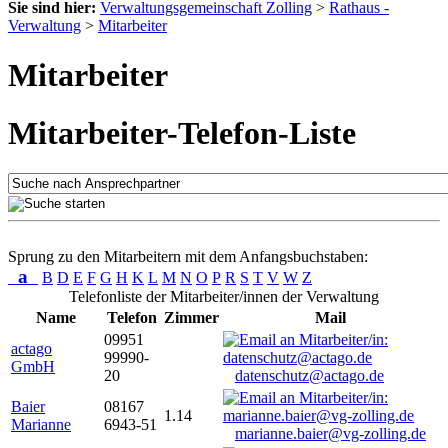
Sie sind hier:
Verwaltungsgemeinschaft Zolling
>
Rathaus -
Verwaltung
>
Mitarbeiter
Mitarbeiter
Mitarbeiter-Telefon-Liste
Sprung zu den Mitarbeitern mit dem Anfangsbuchstaben:
a
B
D
E
F
G
H
K
L
M
N
O
P
R
S
T
V
W
Z
Telefonliste der Mitarbeiter/innen der Verwaltung
Name
Telefon
Zimmer
Mail
09951
actago
99990-
GmbH
20
datenschutz@actago.de
Baier
08167
1.14
Marianne
6943-51
marianne.baier@vg-zolling.de