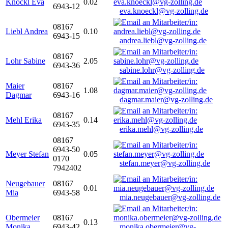
Knöckl Eva
0.02
6943-12
eva.knoeckl@vg-zolling.de
08167
Liebl Andrea
0.10
6943-15
andrea.liebl@vg-zolling.de
08167
Lohr Sabine
2.05
6943-36
sabine.lohr@vg-zolling.de
Maier
08167
1.08
Dagmar
6943-16
dagmar.maier@vg-zolling.de
08167
Mehl Erika
0.14
6943-35
erika.mehl@vg-zolling.de
08167
6943-50
Meyer Stefan
0.05
0170
stefan.meyer@vg-zolling.de
7942402
Neugebauer
08167
0.01
Mia
6943-58
mia.neugebauer@vg-zolling.de
Obermeier
08167
0.13
Monika
6943-42
monika.obermeier@vg-