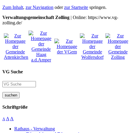
Zum Inhalt
,
zur Navigation
oder
zur Startseite
springen.
Verwaltungsgemeinschaft Zolling
| Online: https://www.vg-
zolling.de/
VG Suche
suchen
Schriftgröße
A
A
A
Rathaus - Verwaltung