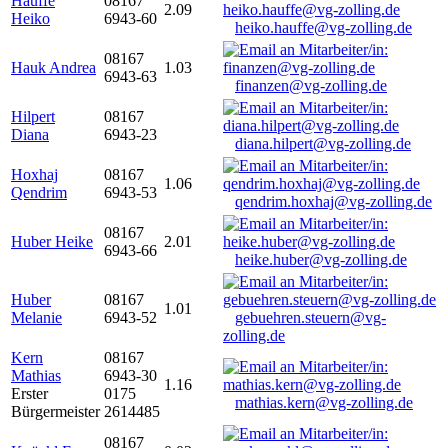
Hauffe
08167
2.09
Heiko
6943-60
heiko.hauffe@vg-zolling.de
08167
Hauk Andrea
1.03
6943-63
finanzen@vg-zolling.de
Hilpert
08167
Diana
6943-23
diana.hilpert@vg-zolling.de
Hoxhaj
08167
1.06
Qendrim
6943-53
qendrim.hoxhaj@vg-zolling.de
08167
Huber Heike
2.01
6943-66
heike.huber@vg-zolling.de
Huber
08167
1.01
Melanie
6943-52
gebuehren.steuern@vg-
zolling.de
Kern
08167
Mathias
6943-30
1.16
Erster
0175
mathias.kern@vg-zolling.de
Bürgermeister
2614485
08167