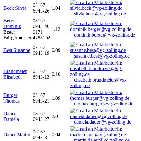
08167
Beck Silvia
1.04
6943-26
silvia.beck@vg-zolling.de
Berger
08167
Dominik
6943-46
1.12
Erster
0171
dominik.berger@vg-zolling.de
Bürgermeister
4788152
08167
Best Susanne
0.09
6943-19
susanne.best@vg-zolling.de
Brandmeier
08167
0.10
Elisabeth
6943-13
elisabeth.brandmeier@vg-
zolling.de
Burger
08167
1.09
Thomas
6943-21
thomas.burger@vg-zolling.de
Dauer
08167
2.01
Daniela
6943-27
daniela.dauer@vg-zolling.de
08167
Dauer Martin
0.04
6943-31
martin.dauer@vg-zolling.de