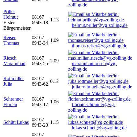
zolling.de
Priller
Helmut
08167
1.13
Erster
6943-18
helmut.priller@vg-zolling.de
Bürgermeister
Reiser
08167
1.09
Thomas
6943-34
thomas.reiser@vg-zolling.de
Riesch
08167
2.09
Maximilian
6943-55
maximilian.riesch@vg-
zolling.de
Rottmüller
08167
0.12
Julia
6943-62
julia.rottmueller@vg-zolling.de
Schranner
08167
1.06
Florian
6943-17
florian.schranner@vg-
zolling.de
08167
Schütt Lukas
1.15
6943-20
lukas.schuett@vg-zolling.de
08167