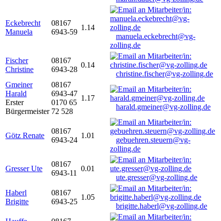
Eckebrecht
08167
1.14
Manuela
6943-59
manuela.eckebrecht@vg-
zolling.de
Fischer
08167
0.14
Christine
6943-28
christine.fischer@vg-zolling.de
Gmeiner
08167
Harald
6943-47
1.17
Erster
0170 65
harald.gmeiner@vg-zolling.de
Bürgermeister
72 528
08167
Götz Renate
1.01
6943-24
gebuehren.steuern@vg-
zolling.de
08167
Gresser Ute
0.01
6943-11
ute.gresser@vg-zolling.de
Haberl
08167
1.05
Brigitte
6943-25
brigitte.haberl@vg-zolling.de