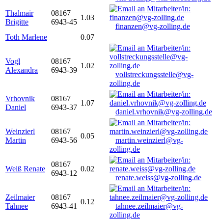
Thalmair
08167
1.03
Brigitte
6943-45
finanzen@vg-zolling.de
Toth Marlene
0.07
Vogl
08167
1.02
Alexandra
6943-39
vollstreckungsstelle@vg-
zolling.de
Vrhovnik
08167
1.07
Daniel
6943-37
daniel.vrhovnik@vg-zolling.de
Weinzierl
08167
0.05
Martin
6943-56
martin.weinzierl@vg-
zolling.de
08167
Weiß Renate
0.02
6943-12
renate.weiss@vg-zolling.de
Zeilmaier
08167
0.12
Tahnee
6943-41
tahnee.zeilmaier@vg-
zolling.de