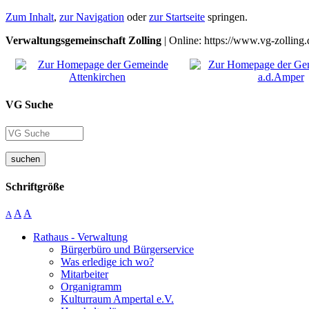
Zum Inhalt
,
zur Navigation
oder
zur Startseite
springen.
Verwaltungsgemeinschaft Zolling
| Online: https://www.vg-zolling.
VG Suche
suchen
Schriftgröße
A
A
A
Rathaus - Verwaltung
Bürgerbüro und Bürgerservice
Was erledige ich wo?
Mitarbeiter
Organigramm
Kulturraum Ampertal e.V.