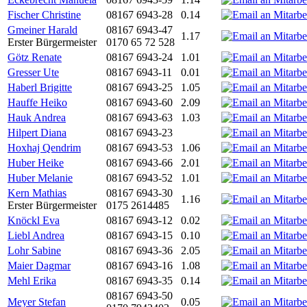
Fischer Christine
08167 6943-28
0.14
Gmeiner Harald
08167 6943-47
1.17
Erster Bürgermeister
0170 65 72 528
Götz Renate
08167 6943-24
1.01
Gresser Ute
08167 6943-11
0.01
Haberl Brigitte
08167 6943-25
1.05
Hauffe Heiko
08167 6943-60
2.09
Hauk Andrea
08167 6943-63
1.03
Hilpert Diana
08167 6943-23
Hoxhaj Qendrim
08167 6943-53
1.06
Huber Heike
08167 6943-66
2.01
Huber Melanie
08167 6943-52
1.01
Kern Mathias
08167 6943-30
1.16
Erster Bürgermeister
0175 2614485
Knöckl Eva
08167 6943-12
0.02
Liebl Andrea
08167 6943-15
0.10
Lohr Sabine
08167 6943-36
2.05
Maier Dagmar
08167 6943-16
1.08
Mehl Erika
08167 6943-35
0.14
08167 6943-50
Meyer Stefan
0.05