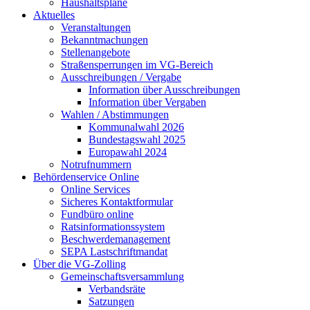
Haushaltspläne
Aktuelles
Veranstaltungen
Bekanntmachungen
Stellenangebote
Straßensperrungen im VG-Bereich
Ausschreibungen / Vergabe
Information über Ausschreibungen
Information über Vergaben
Wahlen / Abstimmungen
Kommunalwahl 2026
Bundestagswahl 2025
Europawahl 2024
Notrufnummern
Behördenservice Online
Online Services
Sicheres Kontaktformular
Fundbüro online
Ratsinformationssystem
Beschwerdemanagement
SEPA Lastschriftmandat
Über die VG-Zolling
Gemeinschaftsversammlung
Verbandsräte
Satzungen