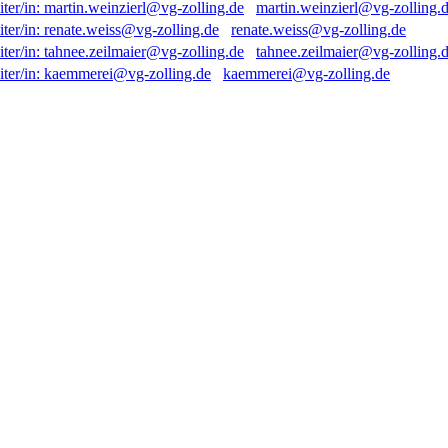
martin.weinzierl@vg-zolling.
renate.weiss@vg-zolling.de
tahnee.zeilmaier@vg-zolling.
kaemmerei@vg-zolling.de