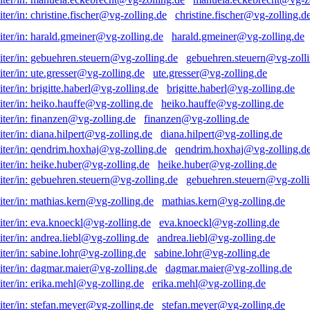
christine.fischer@vg-zolling.d
harald.gmeiner@vg-zolling.de
gebuehren.steuern@vg-zolli
ute.gresser@vg-zolling.de
brigitte.haberl@vg-zolling.de
heiko.hauffe@vg-zolling.de
finanzen@vg-zolling.de
diana.hilpert@vg-zolling.de
qendrim.hoxhaj@vg-zolling.d
heike.huber@vg-zolling.de
gebuehren.steuern@vg-zolli
mathias.kern@vg-zolling.de
eva.knoeckl@vg-zolling.de
andrea.liebl@vg-zolling.de
sabine.lohr@vg-zolling.de
dagmar.maier@vg-zolling.de
erika.mehl@vg-zolling.de
stefan.meyer@vg-zolling.de