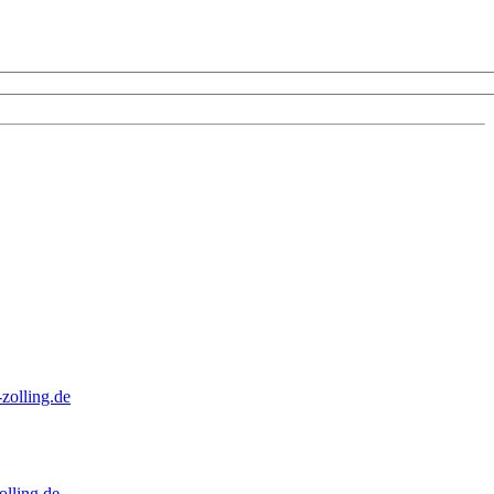
zolling.de
lling.de