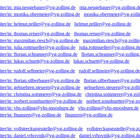
mia.neugebauer@vg-zolling.d
monika.obermeier@vg-zolli
helmut.priller@vg-zolling.de
thomas.reiser@vg-zolling.de
maximilian.riesch@vg-zollin
julia.rottmueller@vg-zolling.d
florian.schranner@vg-zolling
lukas.schuett@vg-zolling.de
rudolf.sellmeier@vg-zolling.de
florian.silberbauer@vg-zolli
gebuehren.steuern@vg-zolli
christina.sommerer@vg-zol
norbert.sonnhuetter@vg-zo
vhs-zolling@vhs-moosburg.de
finanzen@vg-zolling.de
vollstreckungsstelle@vg-zo
daniel.vrhovnik@vg-zolling.d