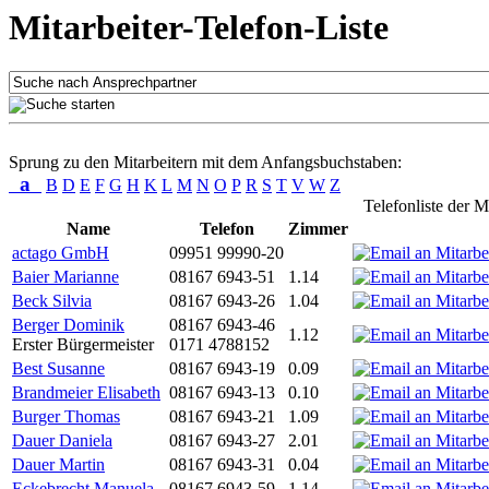
Mitarbeiter-Telefon-Liste
Sprung zu den Mitarbeitern mit dem Anfangsbuchstaben:
a
B
D
E
F
G
H
K
L
M
N
O
P
R
S
T
V
W
Z
Telefonliste der M
Name
Telefon
Zimmer
actago GmbH
09951 99990-20
Baier Marianne
08167 6943-51
1.14
Beck Silvia
08167 6943-26
1.04
Berger Dominik
08167 6943-46
1.12
Erster Bürgermeister
0171 4788152
Best Susanne
08167 6943-19
0.09
Brandmeier Elisabeth
08167 6943-13
0.10
Burger Thomas
08167 6943-21
1.09
Dauer Daniela
08167 6943-27
2.01
Dauer Martin
08167 6943-31
0.04
Eckebrecht Manuela
08167 6943-59
1.14