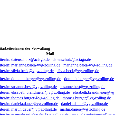
itarbeiter/innen der Verwaltung
Mail
datenschutz@actago.de
marianne.baier@vg-zolling.de
silvia.beck@vg-zolling.de
dominik.berger@vg-zolling.de
susanne.best@vg-zolling.de
elisabeth.brandmeier@vg-
thomas.burger@vg-zolling.de
daniela.dauer@vg-zolling.de
martin.dauer@vg-zolling.de
manuela.eckebrecht@vg-zo