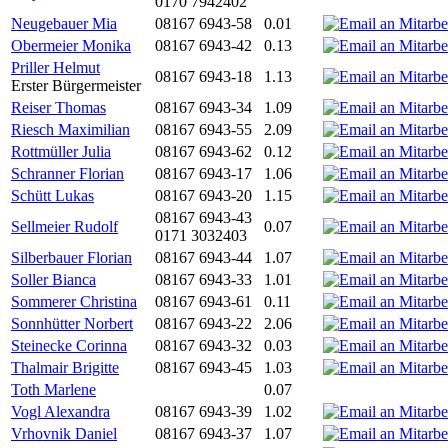
0170 7942402
Neugebauer Mia
08167 6943-58
0.01
Obermeier Monika
08167 6943-42
0.13
Priller Helmut
08167 6943-18
1.13
Erster Bürgermeister
Reiser Thomas
08167 6943-34
1.09
Riesch Maximilian
08167 6943-55
2.09
Rottmüller Julia
08167 6943-62
0.12
Schranner Florian
08167 6943-17
1.06
Schütt Lukas
08167 6943-20
1.15
08167 6943-43
Sellmeier Rudolf
0.07
0171 3032403
Silberbauer Florian
08167 6943-44
1.07
Soller Bianca
08167 6943-33
1.01
Sommerer Christina
08167 6943-61
0.11
Sonnhütter Norbert
08167 6943-22
2.06
Steinecke Corinna
08167 6943-32
0.03
Thalmair Brigitte
08167 6943-45
1.03
Toth Marlene
0.07
Vogl Alexandra
08167 6943-39
1.02
Vrhovnik Daniel
08167 6943-37
1.07