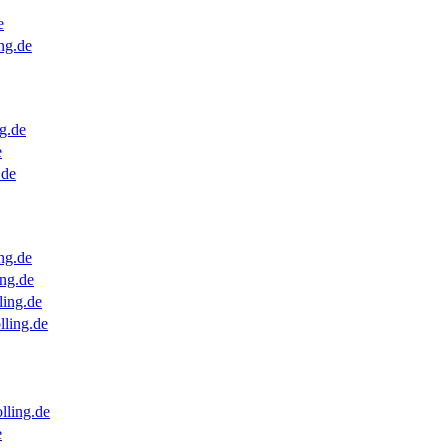
e
ng.de
g.de
e
.de
ng.de
ng.de
ling.de
lling.de
lling.de
e