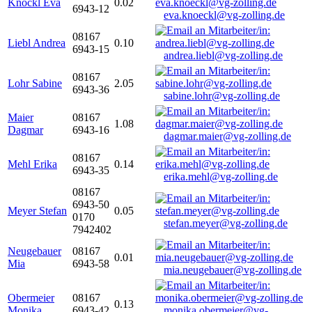
Knöckl Eva
0.02
6943-12
eva.knoeckl@vg-zolling.de
08167
Liebl Andrea
0.10
6943-15
andrea.liebl@vg-zolling.de
08167
Lohr Sabine
2.05
6943-36
sabine.lohr@vg-zolling.de
Maier
08167
1.08
Dagmar
6943-16
dagmar.maier@vg-zolling.de
08167
Mehl Erika
0.14
6943-35
erika.mehl@vg-zolling.de
08167
6943-50
Meyer Stefan
0.05
0170
stefan.meyer@vg-zolling.de
7942402
Neugebauer
08167
0.01
Mia
6943-58
mia.neugebauer@vg-zolling.de
Obermeier
08167
0.13
Monika
6943-42
monika.obermeier@vg-