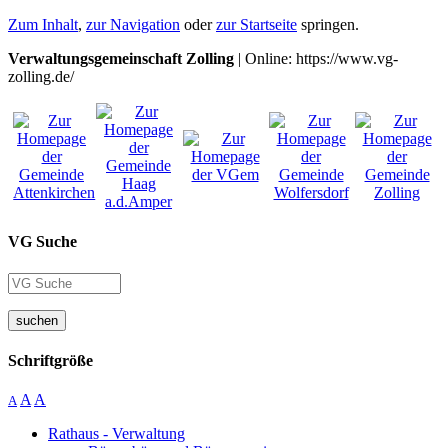
Zum Inhalt
,
zur Navigation
oder
zur Startseite
springen.
Verwaltungsgemeinschaft Zolling
| Online: https://www.vg-
zolling.de/
VG Suche
suchen
Schriftgröße
A
A
A
Rathaus - Verwaltung