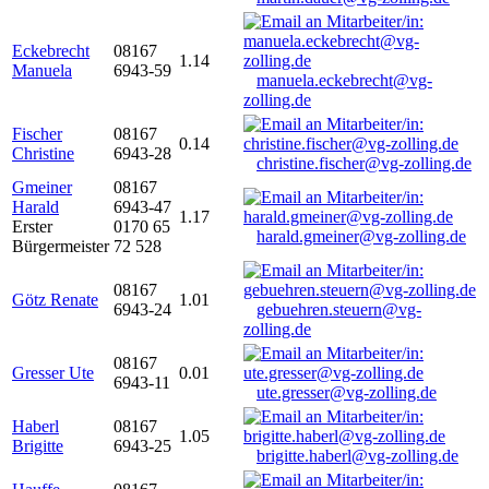
Eckebrecht
08167
1.14
Manuela
6943-59
manuela.eckebrecht@vg-
zolling.de
Fischer
08167
0.14
Christine
6943-28
christine.fischer@vg-zolling.de
Gmeiner
08167
Harald
6943-47
1.17
Erster
0170 65
harald.gmeiner@vg-zolling.de
Bürgermeister
72 528
08167
Götz Renate
1.01
6943-24
gebuehren.steuern@vg-
zolling.de
08167
Gresser Ute
0.01
6943-11
ute.gresser@vg-zolling.de
Haberl
08167
1.05
Brigitte
6943-25
brigitte.haberl@vg-zolling.de