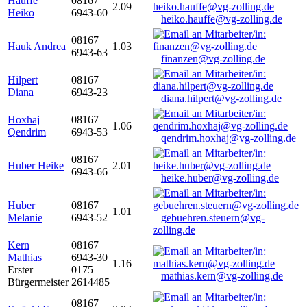
Hauffe
08167
2.09
Heiko
6943-60
heiko.hauffe@vg-zolling.de
08167
Hauk Andrea
1.03
6943-63
finanzen@vg-zolling.de
Hilpert
08167
Diana
6943-23
diana.hilpert@vg-zolling.de
Hoxhaj
08167
1.06
Qendrim
6943-53
qendrim.hoxhaj@vg-zolling.de
08167
Huber Heike
2.01
6943-66
heike.huber@vg-zolling.de
Huber
08167
1.01
Melanie
6943-52
gebuehren.steuern@vg-
zolling.de
Kern
08167
Mathias
6943-30
1.16
Erster
0175
mathias.kern@vg-zolling.de
Bürgermeister
2614485
08167