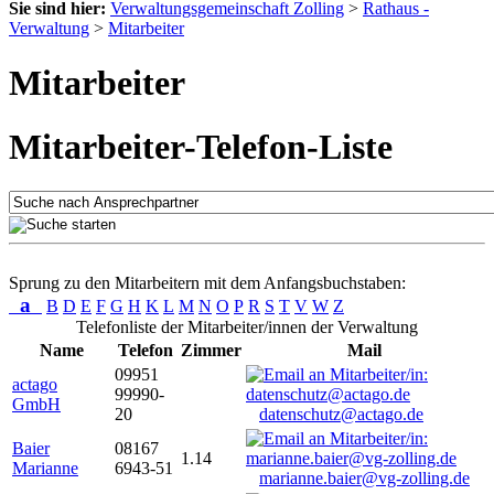
Sie sind hier:
Verwaltungsgemeinschaft Zolling
>
Rathaus -
Verwaltung
>
Mitarbeiter
Mitarbeiter
Mitarbeiter-Telefon-Liste
Sprung zu den Mitarbeitern mit dem Anfangsbuchstaben:
a
B
D
E
F
G
H
K
L
M
N
O
P
R
S
T
V
W
Z
Telefonliste der Mitarbeiter/innen der Verwaltung
Name
Telefon
Zimmer
Mail
09951
actago
99990-
GmbH
20
datenschutz@actago.de
Baier
08167
1.14
Marianne
6943-51
marianne.baier@vg-zolling.de