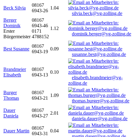
08167
Beck Silvia
1.04
6943-26
silvia.beck@vg-zolling.de
Berger
08167
Dominik
6943-46
1.12
Erster
0171
dominik.berger@vg-zolling.de
Bürgermeister
4788152
08167
Best Susanne
0.09
6943-19
susanne.best@vg-zolling.de
Brandmeier
08167
0.10
Elisabeth
6943-13
elisabeth.brandmeier@vg-
zolling.de
Burger
08167
1.09
Thomas
6943-21
thomas.burger@vg-zolling.de
Dauer
08167
2.01
Daniela
6943-27
daniela.dauer@vg-zolling.de
08167
Dauer Martin
0.04
6943-31
martin.dauer@vg-zolling.de