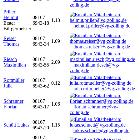
zolling.de
Priller
Helmut
08167
1.13
Erster
6943-18
helmut.priller@vg-zolling.de
Bürgermeister
Reiser
08167
1.09
Thomas
6943-34
thomas.reiser@vg-zolling.de
Riesch
08167
2.09
Maximilian
6943-55
maximilian.riesch@vg-
zolling.de
Rottmüller
08167
0.12
Julia
6943-62
julia.rottmueller@vg-zolling.de
Schranner
08167
1.06
Florian
6943-17
florian.schranner@vg-
zolling.de
08167
Schütt Lukas
1.15
6943-20
lukas.schuett@vg-zolling.de
08167