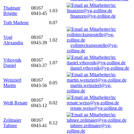
Thalmair
08167
1.03
Brigitte
6943-45
finanzen@vg-zolling.de
Toth Marlene
0.07
Vogl
08167
1.02
Alexandra
6943-39
vollstreckungsstelle@vg-
zolling.de
Vrhovnik
08167
1.07
Daniel
6943-37
daniel.vrhovnik@vg-zolling.de
Weinzierl
08167
0.05
Martin
6943-56
martin.weinzierl@vg-
zolling.de
08167
Weiß Renate
0.02
6943-12
renate.weiss@vg-zolling.de
Zeilmaier
08167
0.12
Tahnee
6943-41
tahnee.zeilmaier@vg-
zolling.de