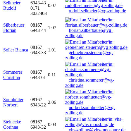
Sellmeier
6943-43
0.07
Rudolf
0171
rudolf.sellmeier@vg-zolling.de
3032403
Silberbauer
08167
1.07
Florian
6943-44
florian.silberbauer@vg-
zolling.de
08167
Soller Bianca
1.01
6943-33
gebuehren.steuern@vg-
zolling.de
Sommerer
08167
0.11
Christina
6943-61
christina.sommerer@vg-
zolling.de
Sonnhütter
08167
2.06
Norbert
6943-22
norbert.sonnhuetter@vg-
zolling.de
Steinecke
08167
0.03
Corinna
6943-32
vhs-zolling@vhs-moosburg.de