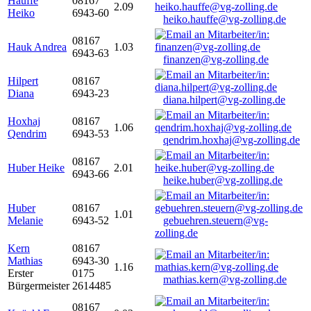
Hauffe
08167
2.09
Heiko
6943-60
heiko.hauffe@vg-zolling.de
08167
Hauk Andrea
1.03
6943-63
finanzen@vg-zolling.de
Hilpert
08167
Diana
6943-23
diana.hilpert@vg-zolling.de
Hoxhaj
08167
1.06
Qendrim
6943-53
qendrim.hoxhaj@vg-zolling.de
08167
Huber Heike
2.01
6943-66
heike.huber@vg-zolling.de
Huber
08167
1.01
Melanie
6943-52
gebuehren.steuern@vg-
zolling.de
Kern
08167
Mathias
6943-30
1.16
Erster
0175
mathias.kern@vg-zolling.de
Bürgermeister
2614485
08167