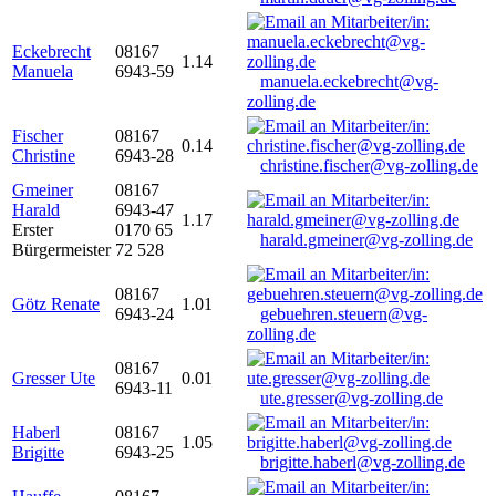
Eckebrecht
08167
1.14
Manuela
6943-59
manuela.eckebrecht@vg-
zolling.de
Fischer
08167
0.14
Christine
6943-28
christine.fischer@vg-zolling.de
Gmeiner
08167
Harald
6943-47
1.17
Erster
0170 65
harald.gmeiner@vg-zolling.de
Bürgermeister
72 528
08167
Götz Renate
1.01
6943-24
gebuehren.steuern@vg-
zolling.de
08167
Gresser Ute
0.01
6943-11
ute.gresser@vg-zolling.de
Haberl
08167
1.05
Brigitte
6943-25
brigitte.haberl@vg-zolling.de