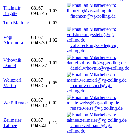
Thalmair
08167
1.03
Brigitte
6943-45
finanzen@vg-zolling.de
Toth Marlene
0.07
Vogl
08167
1.02
Alexandra
6943-39
vollstreckungsstelle@vg-
zolling.de
Vrhovnik
08167
1.07
Daniel
6943-37
daniel.vrhovnik@vg-zolling.de
Weinzierl
08167
0.05
Martin
6943-56
martin.weinzierl@vg-
zolling.de
08167
Weiß Renate
0.02
6943-12
renate.weiss@vg-zolling.de
Zeilmaier
08167
0.12
Tahnee
6943-41
tahnee.zeilmaier@vg-
zolling.de