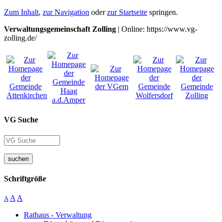
Zum Inhalt
,
zur Navigation
oder
zur Startseite
springen.
Verwaltungsgemeinschaft Zolling
| Online: https://www.vg-
zolling.de/
VG Suche
suchen
Schriftgröße
A
A
A
Rathaus - Verwaltung