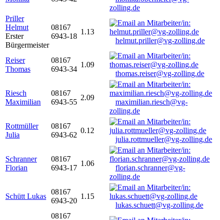
zolling.de
Priller
Helmut
08167
1.13
Erster
6943-18
helmut.priller@vg-zolling.de
Bürgermeister
Reiser
08167
1.09
Thomas
6943-34
thomas.reiser@vg-zolling.de
Riesch
08167
2.09
Maximilian
6943-55
maximilian.riesch@vg-
zolling.de
Rottmüller
08167
0.12
Julia
6943-62
julia.rottmueller@vg-zolling.de
Schranner
08167
1.06
Florian
6943-17
florian.schranner@vg-
zolling.de
08167
Schütt Lukas
1.15
6943-20
lukas.schuett@vg-zolling.de
08167