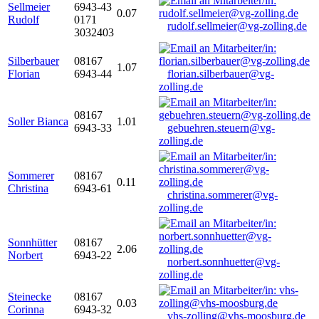
Sellmeier
6943-43
0.07
Rudolf
0171
rudolf.sellmeier@vg-zolling.de
3032403
Silberbauer
08167
1.07
Florian
6943-44
florian.silberbauer@vg-
zolling.de
08167
Soller Bianca
1.01
6943-33
gebuehren.steuern@vg-
zolling.de
Sommerer
08167
0.11
Christina
6943-61
christina.sommerer@vg-
zolling.de
Sonnhütter
08167
2.06
Norbert
6943-22
norbert.sonnhuetter@vg-
zolling.de
Steinecke
08167
0.03
Corinna
6943-32
vhs-zolling@vhs-moosburg.de