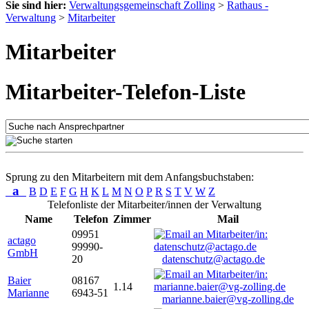
Sie sind hier:
Verwaltungsgemeinschaft Zolling
>
Rathaus -
Verwaltung
>
Mitarbeiter
Mitarbeiter
Mitarbeiter-Telefon-Liste
Sprung zu den Mitarbeitern mit dem Anfangsbuchstaben:
a
B
D
E
F
G
H
K
L
M
N
O
P
R
S
T
V
W
Z
Telefonliste der Mitarbeiter/innen der Verwaltung
Name
Telefon
Zimmer
Mail
09951
actago
99990-
GmbH
20
datenschutz@actago.de
Baier
08167
1.14
Marianne
6943-51
marianne.baier@vg-zolling.de