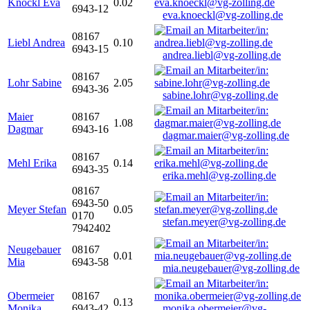
Knöckl Eva
0.02
6943-12
eva.knoeckl@vg-zolling.de
08167
Liebl Andrea
0.10
6943-15
andrea.liebl@vg-zolling.de
08167
Lohr Sabine
2.05
6943-36
sabine.lohr@vg-zolling.de
Maier
08167
1.08
Dagmar
6943-16
dagmar.maier@vg-zolling.de
08167
Mehl Erika
0.14
6943-35
erika.mehl@vg-zolling.de
08167
6943-50
Meyer Stefan
0.05
0170
stefan.meyer@vg-zolling.de
7942402
Neugebauer
08167
0.01
Mia
6943-58
mia.neugebauer@vg-zolling.de
Obermeier
08167
0.13
Monika
6943-42
monika.obermeier@vg-