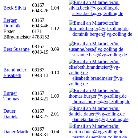
08167
Beck Silvia
1.04
6943-26
silvia.beck@vg-zolling.de
Berger
08167
Dominik
6943-46
1.12
Erster
0171
dominik.berger@vg-zolling.de
Bürgermeister
4788152
08167
Best Susanne
0.09
6943-19
susanne.best@vg-zolling.de
Brandmeier
08167
0.10
Elisabeth
6943-13
elisabeth.brandmeier@vg-
zolling.de
Burger
08167
1.09
Thomas
6943-21
thomas.burger@vg-zolling.de
Dauer
08167
2.01
Daniela
6943-27
daniela.dauer@vg-zolling.de
08167
Dauer Martin
0.04
6943-31
martin.dauer@vg-zolling.de