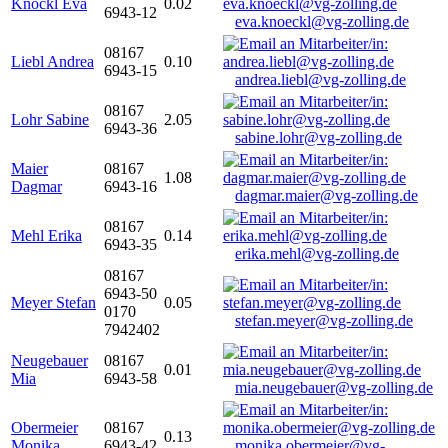
Knöckl Eva
0.02
6943-12
eva.knoeckl@vg-zolling.de
08167
Liebl Andrea
0.10
6943-15
andrea.liebl@vg-zolling.de
08167
Lohr Sabine
2.05
6943-36
sabine.lohr@vg-zolling.de
Maier
08167
1.08
Dagmar
6943-16
dagmar.maier@vg-zolling.de
08167
Mehl Erika
0.14
6943-35
erika.mehl@vg-zolling.de
08167
6943-50
Meyer Stefan
0.05
0170
stefan.meyer@vg-zolling.de
7942402
Neugebauer
08167
0.01
Mia
6943-58
mia.neugebauer@vg-zolling.de
Obermeier
08167
0.13
Monika
6943-42
monika.obermeier@vg-