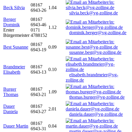
08167
Beck Silvia
1.04
6943-26
silvia.beck@vg-zolling.de
Berger
08167
Dominik
6943-46
1.12
Erster
0171
dominik.berger@vg-zolling.de
Bürgermeister
4788152
08167
Best Susanne
0.09
6943-19
susanne.best@vg-zolling.de
Brandmeier
08167
0.10
Elisabeth
6943-13
elisabeth.brandmeier@vg-
zolling.de
Burger
08167
1.09
Thomas
6943-21
thomas.burger@vg-zolling.de
Dauer
08167
2.01
Daniela
6943-27
daniela.dauer@vg-zolling.de
08167
Dauer Martin
0.04
6943-31
martin.dauer@vg-zolling.de