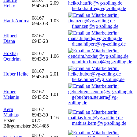
Hauffe
08167
2.09
Heiko
6943-60
heiko.hauffe@vg-zolling.de
08167
Hauk Andrea
1.03
6943-63
finanzen@vg-zolling.de
Hilpert
08167
Diana
6943-23
diana.hilpert@vg-zolling.de
Hoxhaj
08167
1.06
Qendrim
6943-53
qendrim.hoxhaj@vg-zolling.de
08167
Huber Heike
2.01
6943-66
heike.huber@vg-zolling.de
Huber
08167
1.01
Melanie
6943-52
gebuehren.steuern@vg-
zolling.de
Kern
08167
Mathias
6943-30
1.16
Erster
0175
mathias.kern@vg-zolling.de
Bürgermeister
2614485
08167