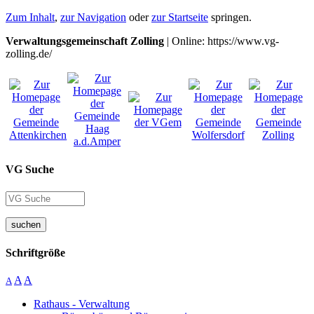
Zum Inhalt
,
zur Navigation
oder
zur Startseite
springen.
Verwaltungsgemeinschaft Zolling
| Online: https://www.vg-
zolling.de/
VG Suche
suchen
Schriftgröße
A
A
A
Rathaus - Verwaltung