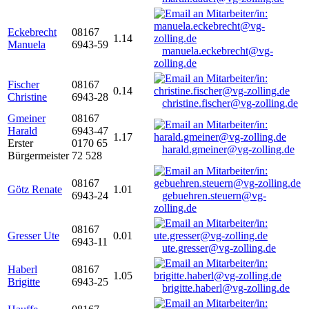
Eckebrecht
08167
1.14
Manuela
6943-59
manuela.eckebrecht@vg-
zolling.de
Fischer
08167
0.14
Christine
6943-28
christine.fischer@vg-zolling.de
Gmeiner
08167
Harald
6943-47
1.17
Erster
0170 65
harald.gmeiner@vg-zolling.de
Bürgermeister
72 528
08167
Götz Renate
1.01
6943-24
gebuehren.steuern@vg-
zolling.de
08167
Gresser Ute
0.01
6943-11
ute.gresser@vg-zolling.de
Haberl
08167
1.05
Brigitte
6943-25
brigitte.haberl@vg-zolling.de