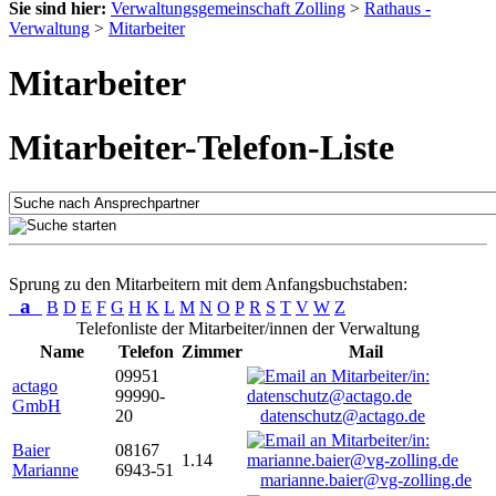
Sie sind hier:
Verwaltungsgemeinschaft Zolling
>
Rathaus -
Verwaltung
>
Mitarbeiter
Mitarbeiter
Mitarbeiter-Telefon-Liste
Sprung zu den Mitarbeitern mit dem Anfangsbuchstaben:
a
B
D
E
F
G
H
K
L
M
N
O
P
R
S
T
V
W
Z
Telefonliste der Mitarbeiter/innen der Verwaltung
Name
Telefon
Zimmer
Mail
09951
actago
99990-
GmbH
20
datenschutz@actago.de
Baier
08167
1.14
Marianne
6943-51
marianne.baier@vg-zolling.de