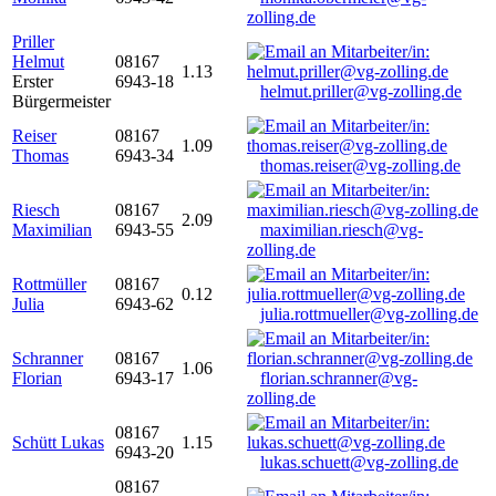
zolling.de
Priller
Helmut
08167
1.13
Erster
6943-18
helmut.priller@vg-zolling.de
Bürgermeister
Reiser
08167
1.09
Thomas
6943-34
thomas.reiser@vg-zolling.de
Riesch
08167
2.09
Maximilian
6943-55
maximilian.riesch@vg-
zolling.de
Rottmüller
08167
0.12
Julia
6943-62
julia.rottmueller@vg-zolling.de
Schranner
08167
1.06
Florian
6943-17
florian.schranner@vg-
zolling.de
08167
Schütt Lukas
1.15
6943-20
lukas.schuett@vg-zolling.de
08167