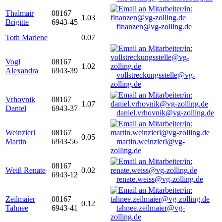
Thalmair
08167
1.03
Brigitte
6943-45
finanzen@vg-zolling.de
Toth Marlene
0.07
Vogl
08167
1.02
Alexandra
6943-39
vollstreckungsstelle@vg-
zolling.de
Vrhovnik
08167
1.07
Daniel
6943-37
daniel.vrhovnik@vg-zolling.de
Weinzierl
08167
0.05
Martin
6943-56
martin.weinzierl@vg-
zolling.de
08167
Weiß Renate
0.02
6943-12
renate.weiss@vg-zolling.de
Zeilmaier
08167
0.12
Tahnee
6943-41
tahnee.zeilmaier@vg-
zolling.de