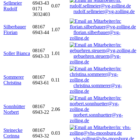
Sellmeier
6943-43
0.07
Rudolf
0171
rudolf.sellmeier@vg-zolling.de
3032403
Silberbauer
08167
1.07
Florian
6943-44
florian.silberbauer@vg-
zolling.de
08167
Soller Bianca
1.01
6943-33
gebuehren.steuern@vg-
zolling.de
Sommerer
08167
0.11
Christina
6943-61
christina.sommerer@vg-
zolling.de
Sonnhütter
08167
2.06
Norbert
6943-22
norbert.sonnhuetter@vg-
zolling.de
Steinecke
08167
0.03
Corinna
6943-32
vhs-zolling@vhs-moosburg.de