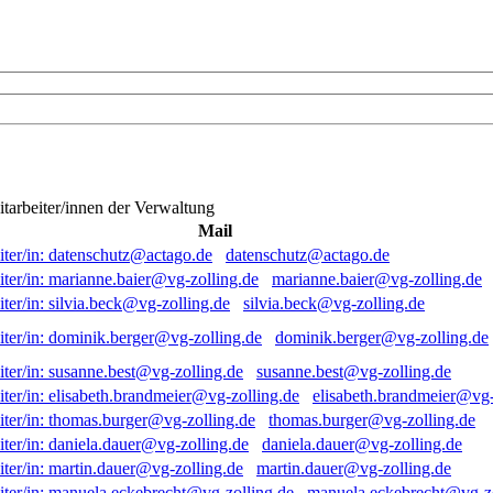
itarbeiter/innen der Verwaltung
Mail
datenschutz@actago.de
marianne.baier@vg-zolling.de
silvia.beck@vg-zolling.de
dominik.berger@vg-zolling.de
susanne.best@vg-zolling.de
elisabeth.brandmeier@vg-
thomas.burger@vg-zolling.de
daniela.dauer@vg-zolling.de
martin.dauer@vg-zolling.de
manuela.eckebrecht@vg-zo