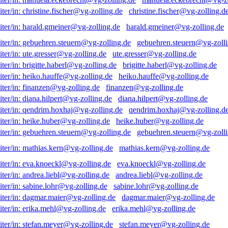
christine.fischer@vg-zolling.d
harald.gmeiner@vg-zolling.de
gebuehren.steuern@vg-zolli
ute.gresser@vg-zolling.de
brigitte.haberl@vg-zolling.de
heiko.hauffe@vg-zolling.de
finanzen@vg-zolling.de
diana.hilpert@vg-zolling.de
qendrim.hoxhaj@vg-zolling.d
heike.huber@vg-zolling.de
gebuehren.steuern@vg-zolli
mathias.kern@vg-zolling.de
eva.knoeckl@vg-zolling.de
andrea.liebl@vg-zolling.de
sabine.lohr@vg-zolling.de
dagmar.maier@vg-zolling.de
erika.mehl@vg-zolling.de
stefan.meyer@vg-zolling.de