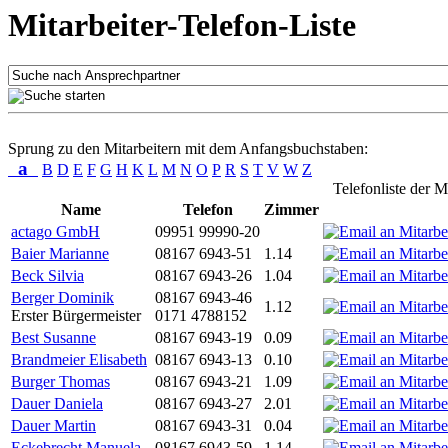
Mitarbeiter-Telefon-Liste
Sprung zu den Mitarbeitern mit dem Anfangsbuchstaben:
a
B
D
E
F
G
H
K
L
M
N
O
P
R
S
T
V
W
Z
Telefonliste der M
Name
Telefon
Zimmer
actago GmbH
09951 99990-20
Baier Marianne
08167 6943-51
1.14
Beck Silvia
08167 6943-26
1.04
Berger Dominik
08167 6943-46
1.12
Erster Bürgermeister
0171 4788152
Best Susanne
08167 6943-19
0.09
Brandmeier Elisabeth
08167 6943-13
0.10
Burger Thomas
08167 6943-21
1.09
Dauer Daniela
08167 6943-27
2.01
Dauer Martin
08167 6943-31
0.04
Eckebrecht Manuela
08167 6943-59
1.14