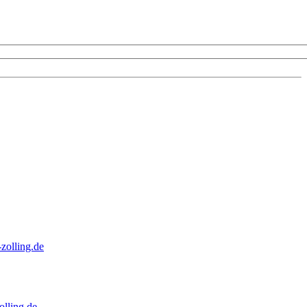
zolling.de
lling.de