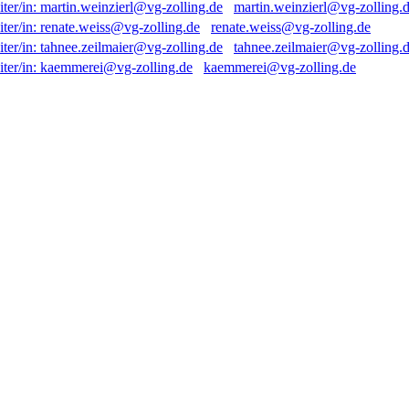
martin.weinzierl@vg-zolling.
renate.weiss@vg-zolling.de
tahnee.zeilmaier@vg-zolling.
kaemmerei@vg-zolling.de