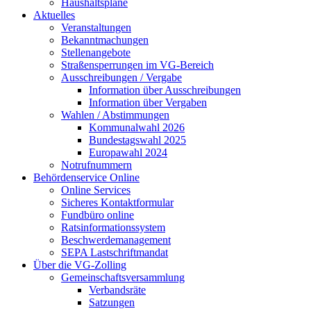
Haushaltspläne
Aktuelles
Veranstaltungen
Bekanntmachungen
Stellenangebote
Straßensperrungen im VG-Bereich
Ausschreibungen / Vergabe
Information über Ausschreibungen
Information über Vergaben
Wahlen / Abstimmungen
Kommunalwahl 2026
Bundestagswahl 2025
Europawahl 2024
Notrufnummern
Behördenservice Online
Online Services
Sicheres Kontaktformular
Fundbüro online
Ratsinformationssystem
Beschwerdemanagement
SEPA Lastschriftmandat
Über die VG-Zolling
Gemeinschaftsversammlung
Verbandsräte
Satzungen