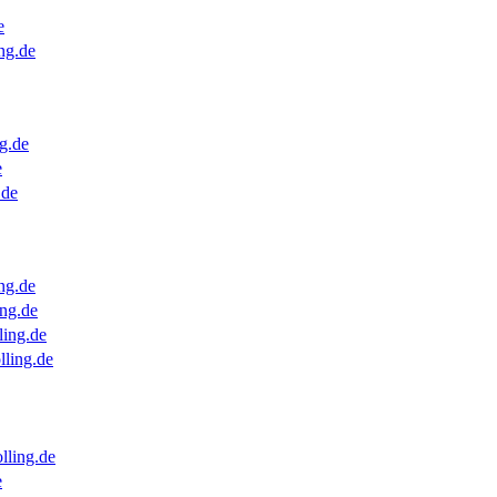
e
ng.de
g.de
e
.de
ng.de
ng.de
ling.de
lling.de
lling.de
e