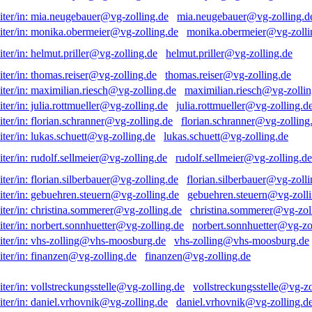
mia.neugebauer@vg-zolling.d
monika.obermeier@vg-zolli
helmut.priller@vg-zolling.de
thomas.reiser@vg-zolling.de
maximilian.riesch@vg-zollin
julia.rottmueller@vg-zolling.d
florian.schranner@vg-zolling
lukas.schuett@vg-zolling.de
rudolf.sellmeier@vg-zolling.de
florian.silberbauer@vg-zolli
gebuehren.steuern@vg-zolli
christina.sommerer@vg-zol
norbert.sonnhuetter@vg-zo
vhs-zolling@vhs-moosburg.de
finanzen@vg-zolling.de
vollstreckungsstelle@vg-zo
daniel.vrhovnik@vg-zolling.d