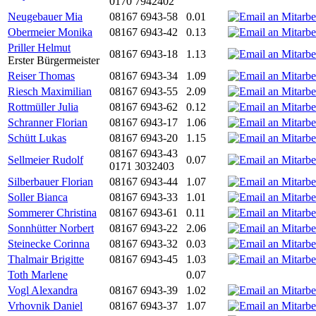
0170 7942402
Neugebauer Mia
08167 6943-58
0.01
Obermeier Monika
08167 6943-42
0.13
Priller Helmut
08167 6943-18
1.13
Erster Bürgermeister
Reiser Thomas
08167 6943-34
1.09
Riesch Maximilian
08167 6943-55
2.09
Rottmüller Julia
08167 6943-62
0.12
Schranner Florian
08167 6943-17
1.06
Schütt Lukas
08167 6943-20
1.15
08167 6943-43
Sellmeier Rudolf
0.07
0171 3032403
Silberbauer Florian
08167 6943-44
1.07
Soller Bianca
08167 6943-33
1.01
Sommerer Christina
08167 6943-61
0.11
Sonnhütter Norbert
08167 6943-22
2.06
Steinecke Corinna
08167 6943-32
0.03
Thalmair Brigitte
08167 6943-45
1.03
Toth Marlene
0.07
Vogl Alexandra
08167 6943-39
1.02
Vrhovnik Daniel
08167 6943-37
1.07