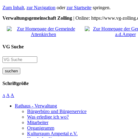
Zum Inhalt
,
zur Navigation
oder
zur Startseite
springen.
Verwaltungsgemeinschaft Zolling
| Online: https://www.vg-zolling.
VG Suche
suchen
Schriftgröße
A
A
A
Rathaus - Verwaltung
Bürgerbüro und Bürgerservice
Was erledige ich wo?
Mitarbeiter
Organigramm
Kulturraum Ampertal e.V.