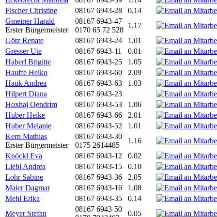
Fischer Christine
08167 6943-28
0.14
Gmeiner Harald
08167 6943-47
1.17
Erster Bürgermeister
0170 65 72 528
Götz Renate
08167 6943-24
1.01
Gresser Ute
08167 6943-11
0.01
Haberl Brigitte
08167 6943-25
1.05
Hauffe Heiko
08167 6943-60
2.09
Hauk Andrea
08167 6943-63
1.03
Hilpert Diana
08167 6943-23
Hoxhaj Qendrim
08167 6943-53
1.06
Huber Heike
08167 6943-66
2.01
Huber Melanie
08167 6943-52
1.01
Kern Mathias
08167 6943-30
1.16
Erster Bürgermeister
0175 2614485
Knöckl Eva
08167 6943-12
0.02
Liebl Andrea
08167 6943-15
0.10
Lohr Sabine
08167 6943-36
2.05
Maier Dagmar
08167 6943-16
1.08
Mehl Erika
08167 6943-35
0.14
08167 6943-50
Meyer Stefan
0.05