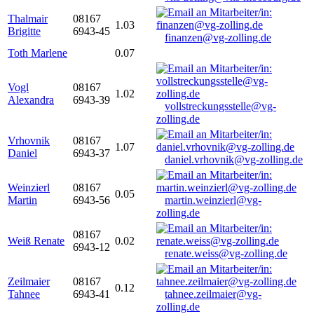
Thalmair
08167
1.03
Brigitte
6943-45
finanzen@vg-zolling.de
Toth Marlene
0.07
Vogl
08167
1.02
Alexandra
6943-39
vollstreckungsstelle@vg-
zolling.de
Vrhovnik
08167
1.07
Daniel
6943-37
daniel.vrhovnik@vg-zolling.de
Weinzierl
08167
0.05
Martin
6943-56
martin.weinzierl@vg-
zolling.de
08167
Weiß Renate
0.02
6943-12
renate.weiss@vg-zolling.de
Zeilmaier
08167
0.12
Tahnee
6943-41
tahnee.zeilmaier@vg-
zolling.de