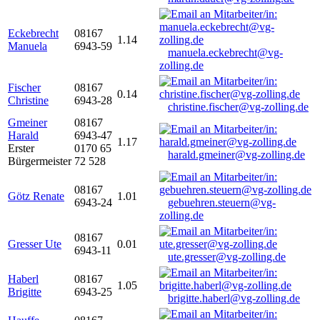
Eckebrecht
08167
1.14
Manuela
6943-59
manuela.eckebrecht@vg-
zolling.de
Fischer
08167
0.14
Christine
6943-28
christine.fischer@vg-zolling.de
Gmeiner
08167
Harald
6943-47
1.17
Erster
0170 65
harald.gmeiner@vg-zolling.de
Bürgermeister
72 528
08167
Götz Renate
1.01
6943-24
gebuehren.steuern@vg-
zolling.de
08167
Gresser Ute
0.01
6943-11
ute.gresser@vg-zolling.de
Haberl
08167
1.05
Brigitte
6943-25
brigitte.haberl@vg-zolling.de