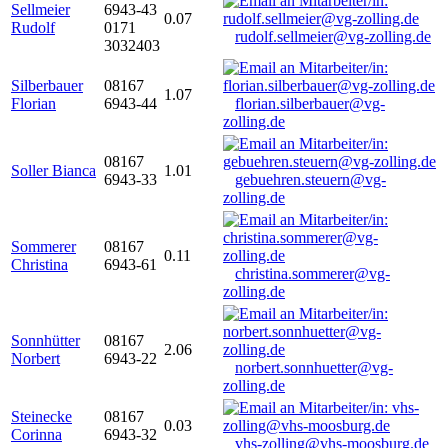
Sellmeier
6943-43
0.07
Rudolf
0171
rudolf.sellmeier@vg-zolling.de
3032403
Silberbauer
08167
1.07
Florian
6943-44
florian.silberbauer@vg-
zolling.de
08167
Soller Bianca
1.01
6943-33
gebuehren.steuern@vg-
zolling.de
Sommerer
08167
0.11
Christina
6943-61
christina.sommerer@vg-
zolling.de
Sonnhütter
08167
2.06
Norbert
6943-22
norbert.sonnhuetter@vg-
zolling.de
Steinecke
08167
0.03
Corinna
6943-32
vhs-zolling@vhs-moosburg.de