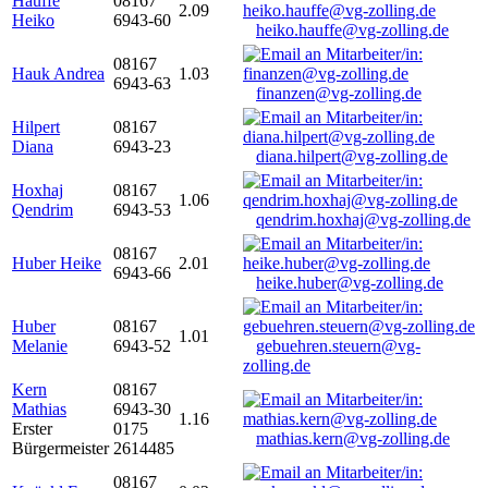
Hauffe
08167
2.09
Heiko
6943-60
heiko.hauffe@vg-zolling.de
08167
Hauk Andrea
1.03
6943-63
finanzen@vg-zolling.de
Hilpert
08167
Diana
6943-23
diana.hilpert@vg-zolling.de
Hoxhaj
08167
1.06
Qendrim
6943-53
qendrim.hoxhaj@vg-zolling.de
08167
Huber Heike
2.01
6943-66
heike.huber@vg-zolling.de
Huber
08167
1.01
Melanie
6943-52
gebuehren.steuern@vg-
zolling.de
Kern
08167
Mathias
6943-30
1.16
Erster
0175
mathias.kern@vg-zolling.de
Bürgermeister
2614485
08167