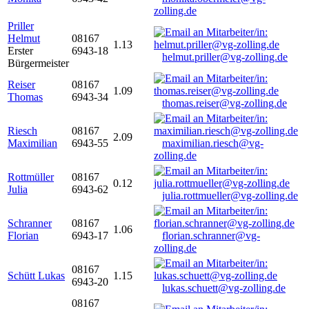
zolling.de
Priller
Helmut
08167
1.13
Erster
6943-18
helmut.priller@vg-zolling.de
Bürgermeister
Reiser
08167
1.09
Thomas
6943-34
thomas.reiser@vg-zolling.de
Riesch
08167
2.09
Maximilian
6943-55
maximilian.riesch@vg-
zolling.de
Rottmüller
08167
0.12
Julia
6943-62
julia.rottmueller@vg-zolling.de
Schranner
08167
1.06
Florian
6943-17
florian.schranner@vg-
zolling.de
08167
Schütt Lukas
1.15
6943-20
lukas.schuett@vg-zolling.de
08167