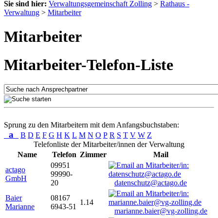
Sie sind hier:
Verwaltungsgemeinschaft Zolling
>
Rathaus -
Verwaltung
>
Mitarbeiter
Mitarbeiter
Mitarbeiter-Telefon-Liste
Sprung zu den Mitarbeitern mit dem Anfangsbuchstaben:
a
B
D
E
F
G
H
K
L
M
N
O
P
R
S
T
V
W
Z
Telefonliste der Mitarbeiter/innen der Verwaltung
Name
Telefon
Zimmer
Mail
09951
actago
99990-
GmbH
20
datenschutz@actago.de
Baier
08167
1.14
Marianne
6943-51
marianne.baier@vg-zolling.de