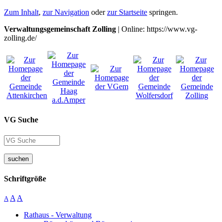
Zum Inhalt
,
zur Navigation
oder
zur Startseite
springen.
Verwaltungsgemeinschaft Zolling
| Online: https://www.vg-
zolling.de/
VG Suche
suchen
Schriftgröße
A
A
A
Rathaus - Verwaltung