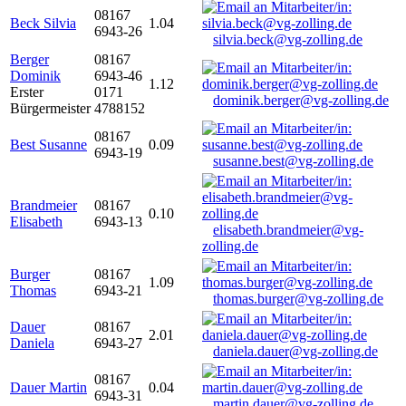
08167
Beck Silvia
1.04
6943-26
silvia.beck@vg-zolling.de
Berger
08167
Dominik
6943-46
1.12
Erster
0171
dominik.berger@vg-zolling.de
Bürgermeister
4788152
08167
Best Susanne
0.09
6943-19
susanne.best@vg-zolling.de
Brandmeier
08167
0.10
Elisabeth
6943-13
elisabeth.brandmeier@vg-
zolling.de
Burger
08167
1.09
Thomas
6943-21
thomas.burger@vg-zolling.de
Dauer
08167
2.01
Daniela
6943-27
daniela.dauer@vg-zolling.de
08167
Dauer Martin
0.04
6943-31
martin.dauer@vg-zolling.de