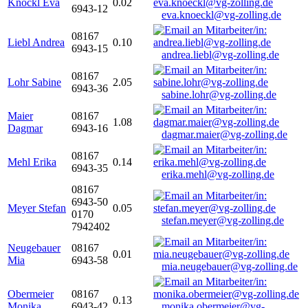
Knöckl Eva
0.02
6943-12
eva.knoeckl@vg-zolling.de
08167
Liebl Andrea
0.10
6943-15
andrea.liebl@vg-zolling.de
08167
Lohr Sabine
2.05
6943-36
sabine.lohr@vg-zolling.de
Maier
08167
1.08
Dagmar
6943-16
dagmar.maier@vg-zolling.de
08167
Mehl Erika
0.14
6943-35
erika.mehl@vg-zolling.de
08167
6943-50
Meyer Stefan
0.05
0170
stefan.meyer@vg-zolling.de
7942402
Neugebauer
08167
0.01
Mia
6943-58
mia.neugebauer@vg-zolling.de
Obermeier
08167
0.13
Monika
6943-42
monika.obermeier@vg-