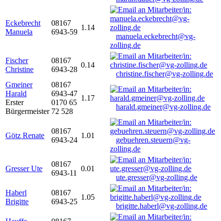
Eckebrecht
08167
1.14
Manuela
6943-59
manuela.eckebrecht@vg-
zolling.de
Fischer
08167
0.14
Christine
6943-28
christine.fischer@vg-zolling.de
Gmeiner
08167
Harald
6943-47
1.17
Erster
0170 65
harald.gmeiner@vg-zolling.de
Bürgermeister
72 528
08167
Götz Renate
1.01
6943-24
gebuehren.steuern@vg-
zolling.de
08167
Gresser Ute
0.01
6943-11
ute.gresser@vg-zolling.de
Haberl
08167
1.05
Brigitte
6943-25
brigitte.haberl@vg-zolling.de