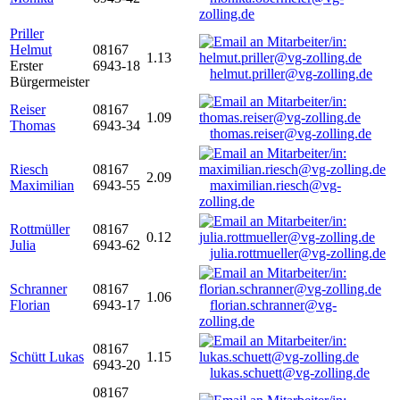
zolling.de
Priller
Helmut
08167
1.13
Erster
6943-18
helmut.priller@vg-zolling.de
Bürgermeister
Reiser
08167
1.09
Thomas
6943-34
thomas.reiser@vg-zolling.de
Riesch
08167
2.09
Maximilian
6943-55
maximilian.riesch@vg-
zolling.de
Rottmüller
08167
0.12
Julia
6943-62
julia.rottmueller@vg-zolling.de
Schranner
08167
1.06
Florian
6943-17
florian.schranner@vg-
zolling.de
08167
Schütt Lukas
1.15
6943-20
lukas.schuett@vg-zolling.de
08167