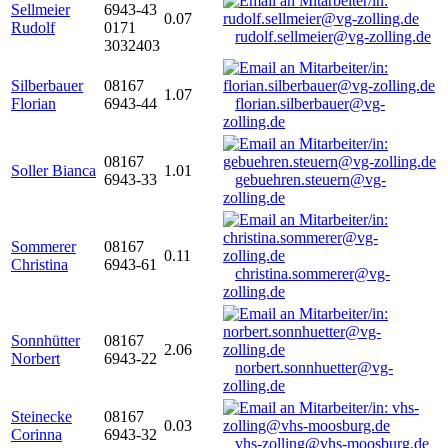
Sellmeier
6943-43
0.07
Rudolf
0171
rudolf.sellmeier@vg-zolling.de
3032403
Silberbauer
08167
1.07
Florian
6943-44
florian.silberbauer@vg-
zolling.de
08167
Soller Bianca
1.01
6943-33
gebuehren.steuern@vg-
zolling.de
Sommerer
08167
0.11
Christina
6943-61
christina.sommerer@vg-
zolling.de
Sonnhütter
08167
2.06
Norbert
6943-22
norbert.sonnhuetter@vg-
zolling.de
Steinecke
08167
0.03
Corinna
6943-32
vhs-zolling@vhs-moosburg.de