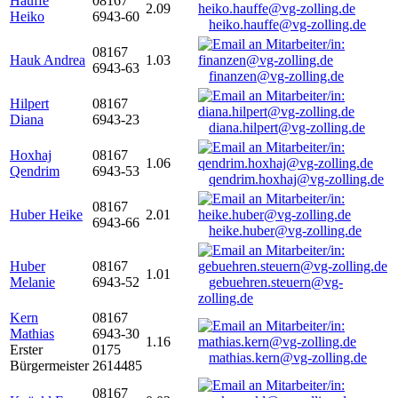
Hauffe
08167
2.09
Heiko
6943-60
heiko.hauffe@vg-zolling.de
08167
Hauk Andrea
1.03
6943-63
finanzen@vg-zolling.de
Hilpert
08167
Diana
6943-23
diana.hilpert@vg-zolling.de
Hoxhaj
08167
1.06
Qendrim
6943-53
qendrim.hoxhaj@vg-zolling.de
08167
Huber Heike
2.01
6943-66
heike.huber@vg-zolling.de
Huber
08167
1.01
Melanie
6943-52
gebuehren.steuern@vg-
zolling.de
Kern
08167
Mathias
6943-30
1.16
Erster
0175
mathias.kern@vg-zolling.de
Bürgermeister
2614485
08167