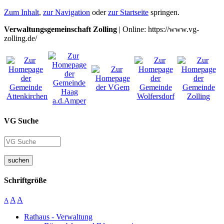
Zum Inhalt
,
zur Navigation
oder
zur Startseite
springen.
Verwaltungsgemeinschaft Zolling
| Online: https://www.vg-
zolling.de/
VG Suche
suchen
Schriftgröße
A
A
A
Rathaus - Verwaltung