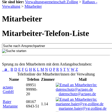
Sie sind hier:
Verwaltungsgemeinschaft Zolling
>
Rathaus -
Verwaltung
>
Mitarbeiter
Mitarbeiter
Mitarbeiter-Telefon-Liste
Sprung zu den Mitarbeitern mit dem Anfangsbuchstaben:
a
B
D
E
F
G
H
K
L
M
N
O
P
R
S
T
V
W
Z
Telefonliste der Mitarbeiter/innen der Verwaltung
Name
Telefon
Zimmer
Mail
09951
actago
99990-
GmbH
20
datenschutz@actago.de
Baier
08167
1.14
Marianne
6943-51
marianne.baier@vg-zolling.de