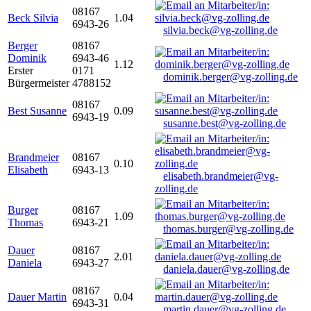
08167
Beck Silvia
1.04
6943-26
silvia.beck@vg-zolling.de
Berger
08167
Dominik
6943-46
1.12
Erster
0171
dominik.berger@vg-zolling.de
Bürgermeister
4788152
08167
Best Susanne
0.09
6943-19
susanne.best@vg-zolling.de
Brandmeier
08167
0.10
Elisabeth
6943-13
elisabeth.brandmeier@vg-
zolling.de
Burger
08167
1.09
Thomas
6943-21
thomas.burger@vg-zolling.de
Dauer
08167
2.01
Daniela
6943-27
daniela.dauer@vg-zolling.de
08167
Dauer Martin
0.04
6943-31
martin.dauer@vg-zolling.de