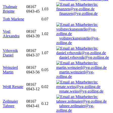
Thalmair
08167
1.03
Brigitte
6943-45
finanzen@vg-zolling.de
Toth Marlene
0.07
Vogl
08167
1.02
Alexandra
6943-39
vollstreckungsstelle@vg-
zolling.de
Vrhovnik
08167
1.07
Daniel
6943-37
daniel.vrhovnik@vg-zolling.de
Weinzierl
08167
0.05
Martin
6943-56
martin.weinzierl@vg-
zolling.de
08167
Weiß Renate
0.02
6943-12
renate.weiss@vg-zolling.de
Zeilmaier
08167
0.12
Tahnee
6943-41
tahnee.zeilmaier@vg-
zolling.de