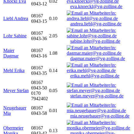
Knöckl Eva
0.02
6943-12
eva.knoeckl@vg-zolling.de
08167
Liebl Andrea
0.10
6943-15
andrea.liebl@vg-zolling.de
08167
Lohr Sabine
2.05
6943-36
sabine.lohr@vg-zolling.de
Maier
08167
1.08
Dagmar
6943-16
dagmar.maier@vg-zolling.de
08167
Mehl Erika
0.14
6943-35
erika.mehl@vg-zolling.de
08167
6943-50
Meyer Stefan
0.05
0170
stefan.meyer@vg-zolling.de
7942402
Neugebauer
08167
0.01
Mia
6943-58
mia.neugebauer@vg-zolling.de
Obermeier
08167
0.13
Monika
6943-42
monika.obermeier@vg-