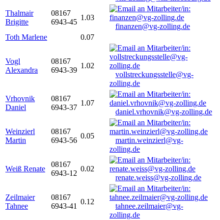
Thalmair
08167
1.03
Brigitte
6943-45
finanzen@vg-zolling.de
Toth Marlene
0.07
Vogl
08167
1.02
Alexandra
6943-39
vollstreckungsstelle@vg-
zolling.de
Vrhovnik
08167
1.07
Daniel
6943-37
daniel.vrhovnik@vg-zolling.de
Weinzierl
08167
0.05
Martin
6943-56
martin.weinzierl@vg-
zolling.de
08167
Weiß Renate
0.02
6943-12
renate.weiss@vg-zolling.de
Zeilmaier
08167
0.12
Tahnee
6943-41
tahnee.zeilmaier@vg-
zolling.de