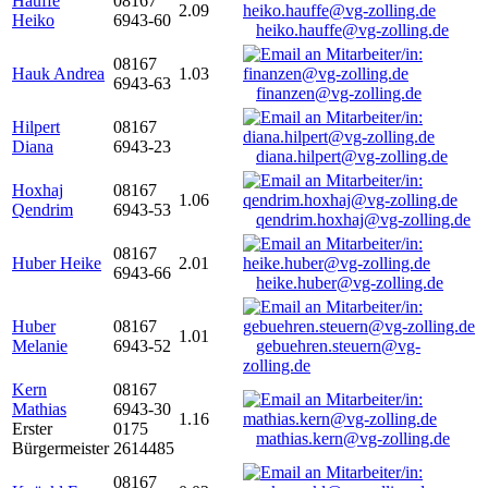
Hauffe
08167
2.09
Heiko
6943-60
heiko.hauffe@vg-zolling.de
08167
Hauk Andrea
1.03
6943-63
finanzen@vg-zolling.de
Hilpert
08167
Diana
6943-23
diana.hilpert@vg-zolling.de
Hoxhaj
08167
1.06
Qendrim
6943-53
qendrim.hoxhaj@vg-zolling.de
08167
Huber Heike
2.01
6943-66
heike.huber@vg-zolling.de
Huber
08167
1.01
Melanie
6943-52
gebuehren.steuern@vg-
zolling.de
Kern
08167
Mathias
6943-30
1.16
Erster
0175
mathias.kern@vg-zolling.de
Bürgermeister
2614485
08167