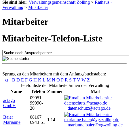
Sie sind hier:
Verwaltungsgemeinschaft Zolling
>
Rathaus -
Verwaltung
>
Mitarbeiter
Mitarbeiter
Mitarbeiter-Telefon-Liste
Sprung zu den Mitarbeitern mit dem Anfangsbuchstaben:
a
B
D
E
F
G
H
K
L
M
N
O
P
R
S
T
V
W
Z
Telefonliste der Mitarbeiter/innen der Verwaltung
Name
Telefon
Zimmer
Mail
09951
actago
99990-
GmbH
20
datenschutz@actago.de
Baier
08167
1.14
Marianne
6943-51
marianne.baier@vg-zolling.de