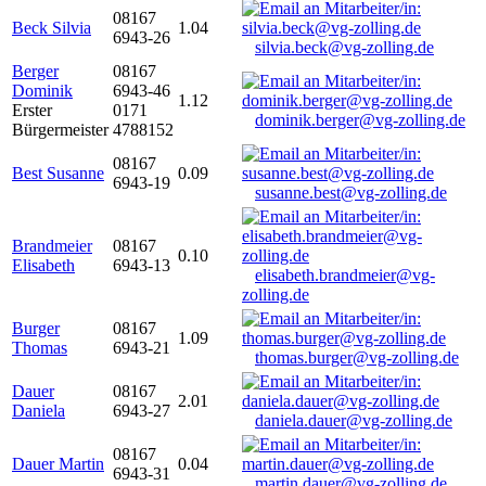
08167
Beck Silvia
1.04
6943-26
silvia.beck@vg-zolling.de
Berger
08167
Dominik
6943-46
1.12
Erster
0171
dominik.berger@vg-zolling.de
Bürgermeister
4788152
08167
Best Susanne
0.09
6943-19
susanne.best@vg-zolling.de
Brandmeier
08167
0.10
Elisabeth
6943-13
elisabeth.brandmeier@vg-
zolling.de
Burger
08167
1.09
Thomas
6943-21
thomas.burger@vg-zolling.de
Dauer
08167
2.01
Daniela
6943-27
daniela.dauer@vg-zolling.de
08167
Dauer Martin
0.04
6943-31
martin.dauer@vg-zolling.de