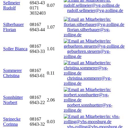
Sellmeier
6943-43
0.07
Rudolf
0171
rudolf.sellmeier@vg-zolling.de
3032403
Silberbauer
08167
1.07
Florian
6943-44
florian.silberbauer@vg-
zolling.de
08167
Soller Bianca
1.01
6943-33
gebuehren.steuern@vg-
zolling.de
Sommerer
08167
0.11
Christina
6943-61
christina.sommerer@vg-
zolling.de
Sonnhütter
08167
2.06
Norbert
6943-22
norbert.sonnhuetter@vg-
zolling.de
Steinecke
08167
0.03
Corinna
6943-32
vhs-zolling@vhs-moosburg.de