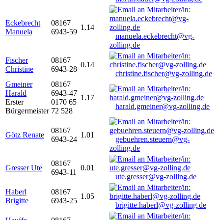
Eckebrecht
08167
1.14
Manuela
6943-59
manuela.eckebrecht@vg-
zolling.de
Fischer
08167
0.14
Christine
6943-28
christine.fischer@vg-zolling.de
Gmeiner
08167
Harald
6943-47
1.17
Erster
0170 65
harald.gmeiner@vg-zolling.de
Bürgermeister
72 528
08167
Götz Renate
1.01
6943-24
gebuehren.steuern@vg-
zolling.de
08167
Gresser Ute
0.01
6943-11
ute.gresser@vg-zolling.de
Haberl
08167
1.05
Brigitte
6943-25
brigitte.haberl@vg-zolling.de