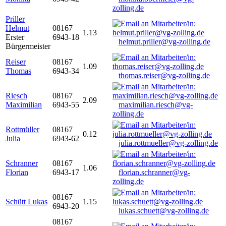
zolling.de
Priller
Helmut
08167
1.13
Erster
6943-18
helmut.priller@vg-zolling.de
Bürgermeister
Reiser
08167
1.09
Thomas
6943-34
thomas.reiser@vg-zolling.de
Riesch
08167
2.09
Maximilian
6943-55
maximilian.riesch@vg-
zolling.de
Rottmüller
08167
0.12
Julia
6943-62
julia.rottmueller@vg-zolling.de
Schranner
08167
1.06
Florian
6943-17
florian.schranner@vg-
zolling.de
08167
Schütt Lukas
1.15
6943-20
lukas.schuett@vg-zolling.de
08167