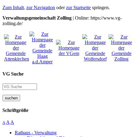
Zum Inhalt
,
zur Navigation
oder
zur Startseite
springen.
Verwaltungsgemeinschaft Zolling
| Online: https://www.vg-
zolling.de/
VG Suche
suchen
Schriftgröße
A
A
A
Rathaus - Verwaltung