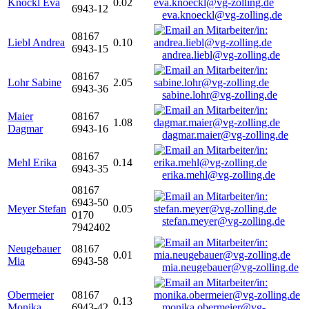
Knöckl Eva
0.02
6943-12
eva.knoeckl@vg-zolling.de
08167
Liebl Andrea
0.10
6943-15
andrea.liebl@vg-zolling.de
08167
Lohr Sabine
2.05
6943-36
sabine.lohr@vg-zolling.de
Maier
08167
1.08
Dagmar
6943-16
dagmar.maier@vg-zolling.de
08167
Mehl Erika
0.14
6943-35
erika.mehl@vg-zolling.de
08167
6943-50
Meyer Stefan
0.05
0170
stefan.meyer@vg-zolling.de
7942402
Neugebauer
08167
0.01
Mia
6943-58
mia.neugebauer@vg-zolling.de
Obermeier
08167
0.13
Monika
6943-42
monika.obermeier@vg-