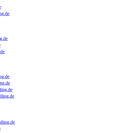
e
ng.de
g.de
e
.de
ng.de
ng.de
ling.de
lling.de
lling.de
e