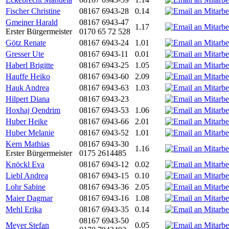
Fischer Christine
08167 6943-28
0.14
Gmeiner Harald
08167 6943-47
1.17
Erster Bürgermeister
0170 65 72 528
Götz Renate
08167 6943-24
1.01
Gresser Ute
08167 6943-11
0.01
Haberl Brigitte
08167 6943-25
1.05
Hauffe Heiko
08167 6943-60
2.09
Hauk Andrea
08167 6943-63
1.03
Hilpert Diana
08167 6943-23
Hoxhaj Qendrim
08167 6943-53
1.06
Huber Heike
08167 6943-66
2.01
Huber Melanie
08167 6943-52
1.01
Kern Mathias
08167 6943-30
1.16
Erster Bürgermeister
0175 2614485
Knöckl Eva
08167 6943-12
0.02
Liebl Andrea
08167 6943-15
0.10
Lohr Sabine
08167 6943-36
2.05
Maier Dagmar
08167 6943-16
1.08
Mehl Erika
08167 6943-35
0.14
08167 6943-50
Meyer Stefan
0.05