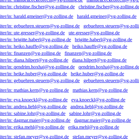
christine.fischer@vg-zolling.d
harald.gmeiner@vg-zolling.de
gebuehren.steuern@vg-zolli
ute.gresser@vg-zolling.de
brigitte.haberl@vg-zolling.de
heiko.hauffe@vg-zolling.de
finanzen@vg-zolling.de
diana.hilpert@vg-zolling.de
qendrim.hoxhaj@vg-zolling.d
heike.huber@vg-zolling.de
gebuehren.steuern@vg-zolli
mathias.kern@vg-zolling.de
eva.knoeckl@vg-zolling.de
andrea.liebl@vg-zolling.de
sabine.lohr@vg-zolling.de
dagmar.maier@vg-zolling.de
erika.mehl@vg-zolling.de
stefan.meyer@vg-zolling.de