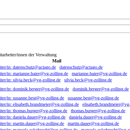
itarbeiter/innen der Verwaltung
Mail
datenschutz@actago.de
marianne.baier@vg-zolling.de
silvia.beck@vg-zolling.de
dominik.berger@vg-zolling.de
susanne.best@vg-zolling.de
elisabeth.brandmeier@vg-
thomas.burger@vg-zolling.de
daniela.dauer@vg-zolling.de
martin.dauer@vg-zolling.de
manuela.eckebrecht@vg-zo