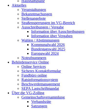
Haushaltspläne
Aktuelles
Veranstaltungen
Bekanntmachungen
Stellenangebote
Straßensperrungen im VG-Bereich
Ausschreibungen / Vergabe
Information über Ausschreibungen
Information über Vergaben
Wahlen / Abstimmungen
Kommunalwahl 2026
Bundestagswahl 2025
Europawahl 2024
Notrufnummern
Behördenservice Online
Online Services
Sicheres Kontaktformular
Fundbüro online
Ratsinformationssystem
Beschwerdemanagement
SEPA Lastschriftmandat
Über die VG-Zolling
Gemeinschaftsversammlung
Verbandsräte
Satzungen