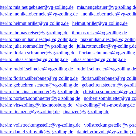
mia.neugebauer@vg-zolling.d
monika.obermeier@vg-zolli
helmut.priller@vg-zolling.de
thomas.reiser@vg-zolling.de
maximilian.riesch@vg-zollin
julia.rottmueller@vg-zolling.d
florian.schranner@vg-zolling
lukas.schuett@vg-zolling.de
rudolf.sellmeier@vg-zolling.de
florian.silberbauer@vg-zolli
gebuehren.steuern@vg-zolli
christina.sommerer@vg-zol
norbert.sonnhuetter@vg-zo
vhs-zolling@vhs-moosburg.de
finanzen@vg-zolling.de
vollstreckungsstelle@vg-zo
daniel.vrhovnik@vg-zolling.d