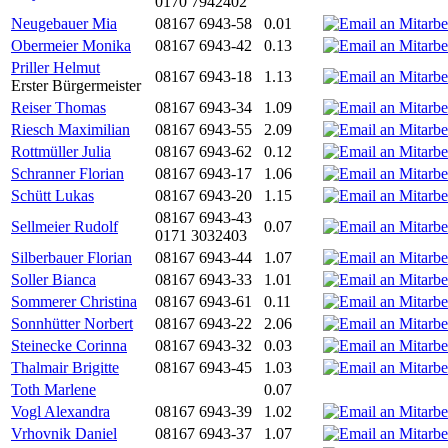
0170 7942402
Neugebauer Mia
08167 6943-58
0.01
Obermeier Monika
08167 6943-42
0.13
Priller Helmut
08167 6943-18
1.13
Erster Bürgermeister
Reiser Thomas
08167 6943-34
1.09
Riesch Maximilian
08167 6943-55
2.09
Rottmüller Julia
08167 6943-62
0.12
Schranner Florian
08167 6943-17
1.06
Schütt Lukas
08167 6943-20
1.15
08167 6943-43
Sellmeier Rudolf
0.07
0171 3032403
Silberbauer Florian
08167 6943-44
1.07
Soller Bianca
08167 6943-33
1.01
Sommerer Christina
08167 6943-61
0.11
Sonnhütter Norbert
08167 6943-22
2.06
Steinecke Corinna
08167 6943-32
0.03
Thalmair Brigitte
08167 6943-45
1.03
Toth Marlene
0.07
Vogl Alexandra
08167 6943-39
1.02
Vrhovnik Daniel
08167 6943-37
1.07