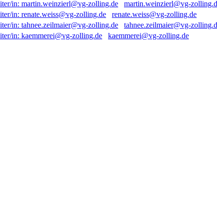
martin.weinzierl@vg-zolling.
renate.weiss@vg-zolling.de
tahnee.zeilmaier@vg-zolling.
kaemmerei@vg-zolling.de