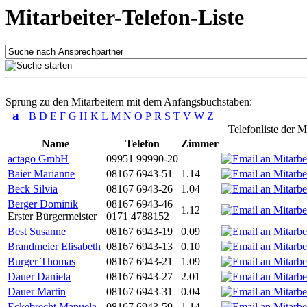
Mitarbeiter-Telefon-Liste
Sprung zu den Mitarbeitern mit dem Anfangsbuchstaben:
a
B
D
E
F
G
H
K
L
M
N
O
P
R
S
T
V
W
Z
Telefonliste der M
Name
Telefon
Zimmer
actago GmbH
09951 99990-20
Baier Marianne
08167 6943-51
1.14
Beck Silvia
08167 6943-26
1.04
Berger Dominik
08167 6943-46
1.12
Erster Bürgermeister
0171 4788152
Best Susanne
08167 6943-19
0.09
Brandmeier Elisabeth
08167 6943-13
0.10
Burger Thomas
08167 6943-21
1.09
Dauer Daniela
08167 6943-27
2.01
Dauer Martin
08167 6943-31
0.04
Eckebrecht Manuela
08167 6943-59
1.14