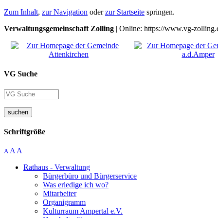
Zum Inhalt
,
zur Navigation
oder
zur Startseite
springen.
Verwaltungsgemeinschaft Zolling
| Online: https://www.vg-zolling.
VG Suche
suchen
Schriftgröße
A
A
A
Rathaus - Verwaltung
Bürgerbüro und Bürgerservice
Was erledige ich wo?
Mitarbeiter
Organigramm
Kulturraum Ampertal e.V.