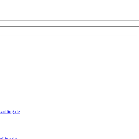
zolling.de
lling.de