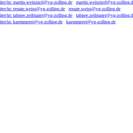
martin.weinzierl@vg-zolling.
renate.weiss@vg-zolling.de
tahnee.zeilmaier@vg-zolling.
kaemmerei@vg-zolling.de