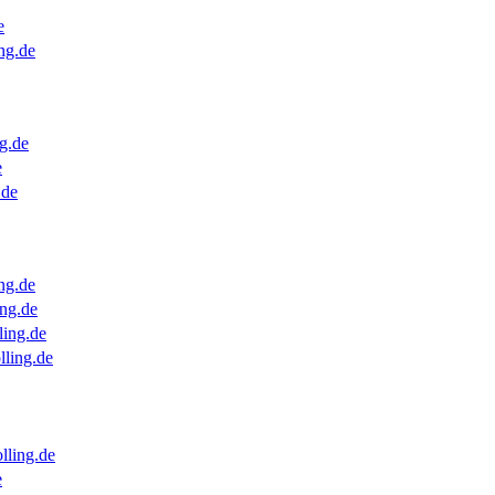
e
ng.de
g.de
e
.de
ng.de
ng.de
ling.de
lling.de
lling.de
e