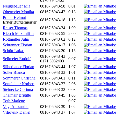
0170 7942402
Neugebauer Mia
08167 6943-58
0.01
Obermeier Monika
08167 6943-42
0.13
Priller Helmut
08167 6943-18
1.13
Erster Bürgermeister
Reiser Thomas
08167 6943-34
1.09
Riesch Maximilian
08167 6943-55
2.09
Rottmüller Julia
08167 6943-62
0.12
Schranner Florian
08167 6943-17
1.06
Schütt Lukas
08167 6943-20
1.15
08167 6943-43
Sellmeier Rudolf
0.07
0171 3032403
Silberbauer Florian
08167 6943-44
1.07
Soller Bianca
08167 6943-33
1.01
Sommerer Christina
08167 6943-61
0.11
Sonnhütter Norbert
08167 6943-22
2.06
Steinecke Corinna
08167 6943-32
0.03
Thalmair Brigitte
08167 6943-45
1.03
Toth Marlene
0.07
Vogl Alexandra
08167 6943-39
1.02
Vrhovnik Daniel
08167 6943-37
1.07