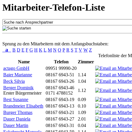
Mitarbeiter-Telefon-Liste
Sprung zu den Mitarbeitern mit dem Anfangsbuchstaben:
a
B
D
E
F
G
H
K
L
M
N
O
P
R
S
T
V
W
Z
Telefonliste der M
Name
Telefon
Zimmer
actago GmbH
09951 99990-20
Baier Marianne
08167 6943-51
1.14
Beck Silvia
08167 6943-26
1.04
Berger Dominik
08167 6943-46
1.12
Erster Bürgermeister
0171 4788152
Best Susanne
08167 6943-19
0.09
Brandmeier Elisabeth
08167 6943-13
0.10
Burger Thomas
08167 6943-21
1.09
Dauer Daniela
08167 6943-27
2.01
Dauer Martin
08167 6943-31
0.04
Eckebrecht Manuela
08167 6943-59
1.14