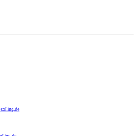
zolling.de
lling.de