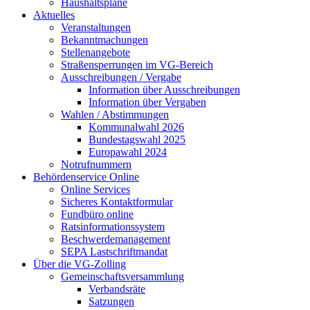
Haushaltspläne
Aktuelles
Veranstaltungen
Bekanntmachungen
Stellenangebote
Straßensperrungen im VG-Bereich
Ausschreibungen / Vergabe
Information über Ausschreibungen
Information über Vergaben
Wahlen / Abstimmungen
Kommunalwahl 2026
Bundestagswahl 2025
Europawahl 2024
Notrufnummern
Behördenservice Online
Online Services
Sicheres Kontaktformular
Fundbüro online
Ratsinformationssystem
Beschwerdemanagement
SEPA Lastschriftmandat
Über die VG-Zolling
Gemeinschaftsversammlung
Verbandsräte
Satzungen