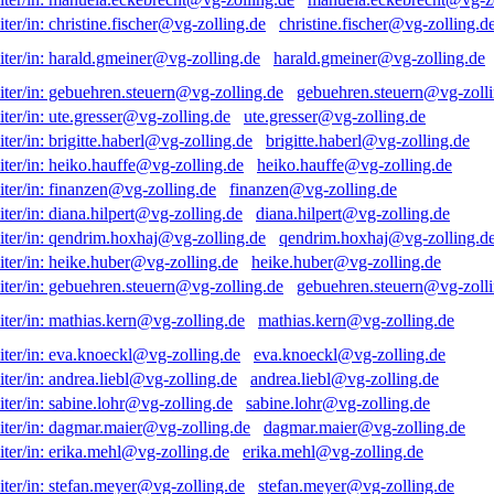
christine.fischer@vg-zolling.d
harald.gmeiner@vg-zolling.de
gebuehren.steuern@vg-zolli
ute.gresser@vg-zolling.de
brigitte.haberl@vg-zolling.de
heiko.hauffe@vg-zolling.de
finanzen@vg-zolling.de
diana.hilpert@vg-zolling.de
qendrim.hoxhaj@vg-zolling.d
heike.huber@vg-zolling.de
gebuehren.steuern@vg-zolli
mathias.kern@vg-zolling.de
eva.knoeckl@vg-zolling.de
andrea.liebl@vg-zolling.de
sabine.lohr@vg-zolling.de
dagmar.maier@vg-zolling.de
erika.mehl@vg-zolling.de
stefan.meyer@vg-zolling.de