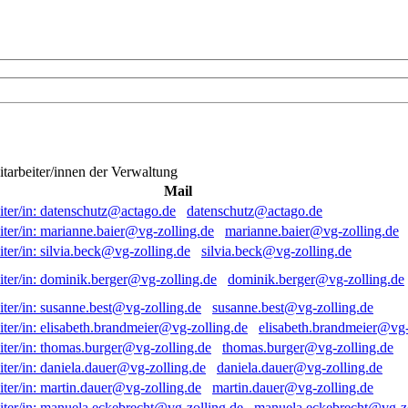
itarbeiter/innen der Verwaltung
Mail
datenschutz@actago.de
marianne.baier@vg-zolling.de
silvia.beck@vg-zolling.de
dominik.berger@vg-zolling.de
susanne.best@vg-zolling.de
elisabeth.brandmeier@vg-
thomas.burger@vg-zolling.de
daniela.dauer@vg-zolling.de
martin.dauer@vg-zolling.de
manuela.eckebrecht@vg-zo