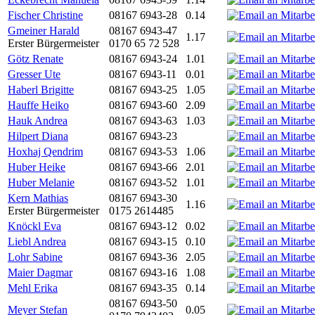
Fischer Christine
08167 6943-28
0.14
Gmeiner Harald
08167 6943-47
1.17
Erster Bürgermeister
0170 65 72 528
Götz Renate
08167 6943-24
1.01
Gresser Ute
08167 6943-11
0.01
Haberl Brigitte
08167 6943-25
1.05
Hauffe Heiko
08167 6943-60
2.09
Hauk Andrea
08167 6943-63
1.03
Hilpert Diana
08167 6943-23
Hoxhaj Qendrim
08167 6943-53
1.06
Huber Heike
08167 6943-66
2.01
Huber Melanie
08167 6943-52
1.01
Kern Mathias
08167 6943-30
1.16
Erster Bürgermeister
0175 2614485
Knöckl Eva
08167 6943-12
0.02
Liebl Andrea
08167 6943-15
0.10
Lohr Sabine
08167 6943-36
2.05
Maier Dagmar
08167 6943-16
1.08
Mehl Erika
08167 6943-35
0.14
08167 6943-50
Meyer Stefan
0.05