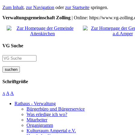
Zum Inhalt
,
zur Navigation
oder
zur Startseite
springen.
Verwaltungsgemeinschaft Zolling
| Online: https://www.vg-zolling.
VG Suche
suchen
Schriftgröße
A
A
A
Rathaus - Verwaltung
Bürgerbüro und Bürgerservice
Was erledige ich wo?
Mitarbeiter
Organigramm
Kulturraum Ampertal e.V.