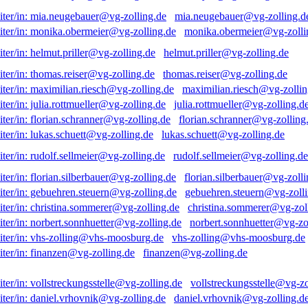
mia.neugebauer@vg-zolling.d
monika.obermeier@vg-zolli
helmut.priller@vg-zolling.de
thomas.reiser@vg-zolling.de
maximilian.riesch@vg-zollin
julia.rottmueller@vg-zolling.d
florian.schranner@vg-zolling
lukas.schuett@vg-zolling.de
rudolf.sellmeier@vg-zolling.de
florian.silberbauer@vg-zolli
gebuehren.steuern@vg-zolli
christina.sommerer@vg-zol
norbert.sonnhuetter@vg-zo
vhs-zolling@vhs-moosburg.de
finanzen@vg-zolling.de
vollstreckungsstelle@vg-zo
daniel.vrhovnik@vg-zolling.d