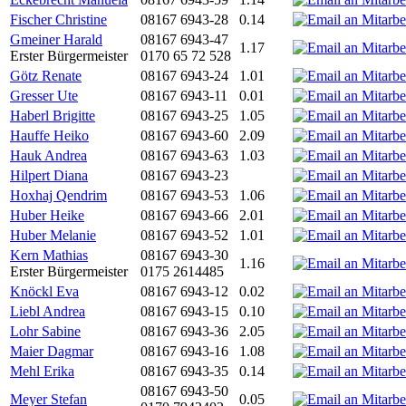
Fischer Christine
08167 6943-28
0.14
Gmeiner Harald
08167 6943-47
1.17
Erster Bürgermeister
0170 65 72 528
Götz Renate
08167 6943-24
1.01
Gresser Ute
08167 6943-11
0.01
Haberl Brigitte
08167 6943-25
1.05
Hauffe Heiko
08167 6943-60
2.09
Hauk Andrea
08167 6943-63
1.03
Hilpert Diana
08167 6943-23
Hoxhaj Qendrim
08167 6943-53
1.06
Huber Heike
08167 6943-66
2.01
Huber Melanie
08167 6943-52
1.01
Kern Mathias
08167 6943-30
1.16
Erster Bürgermeister
0175 2614485
Knöckl Eva
08167 6943-12
0.02
Liebl Andrea
08167 6943-15
0.10
Lohr Sabine
08167 6943-36
2.05
Maier Dagmar
08167 6943-16
1.08
Mehl Erika
08167 6943-35
0.14
08167 6943-50
Meyer Stefan
0.05