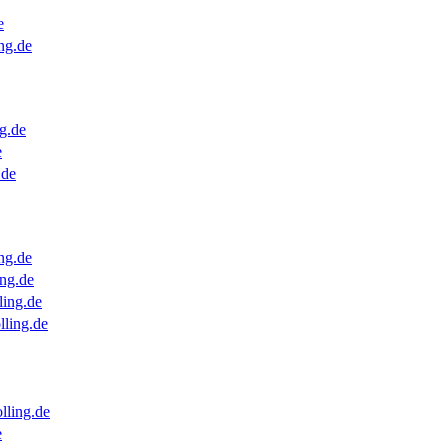
e
ng.de
g.de
e
.de
ng.de
ng.de
ling.de
lling.de
lling.de
e