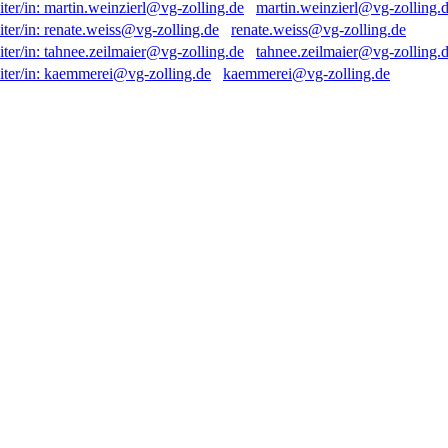
martin.weinzierl@vg-zolling.
renate.weiss@vg-zolling.de
tahnee.zeilmaier@vg-zolling.
kaemmerei@vg-zolling.de