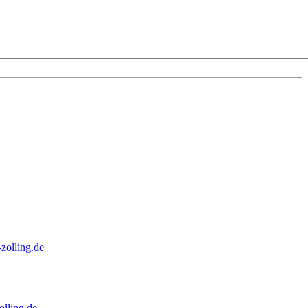
zolling.de
lling.de