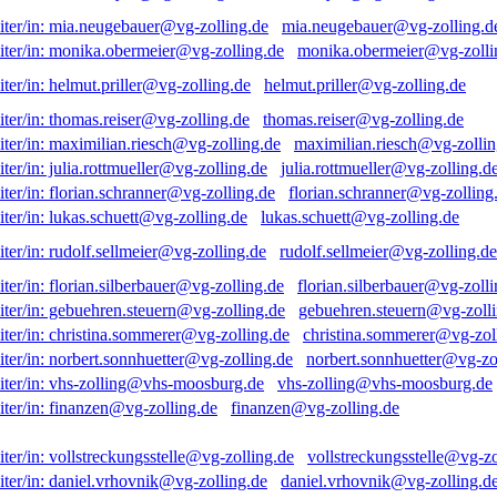
mia.neugebauer@vg-zolling.d
monika.obermeier@vg-zolli
helmut.priller@vg-zolling.de
thomas.reiser@vg-zolling.de
maximilian.riesch@vg-zollin
julia.rottmueller@vg-zolling.d
florian.schranner@vg-zolling
lukas.schuett@vg-zolling.de
rudolf.sellmeier@vg-zolling.de
florian.silberbauer@vg-zolli
gebuehren.steuern@vg-zolli
christina.sommerer@vg-zol
norbert.sonnhuetter@vg-zo
vhs-zolling@vhs-moosburg.de
finanzen@vg-zolling.de
vollstreckungsstelle@vg-zo
daniel.vrhovnik@vg-zolling.d