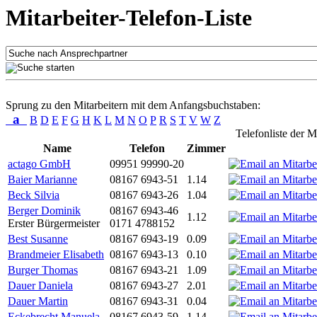
Mitarbeiter-Telefon-Liste
Sprung zu den Mitarbeitern mit dem Anfangsbuchstaben:
a
B
D
E
F
G
H
K
L
M
N
O
P
R
S
T
V
W
Z
Telefonliste der M
Name
Telefon
Zimmer
actago GmbH
09951 99990-20
Baier Marianne
08167 6943-51
1.14
Beck Silvia
08167 6943-26
1.04
Berger Dominik
08167 6943-46
1.12
Erster Bürgermeister
0171 4788152
Best Susanne
08167 6943-19
0.09
Brandmeier Elisabeth
08167 6943-13
0.10
Burger Thomas
08167 6943-21
1.09
Dauer Daniela
08167 6943-27
2.01
Dauer Martin
08167 6943-31
0.04
Eckebrecht Manuela
08167 6943-59
1.14