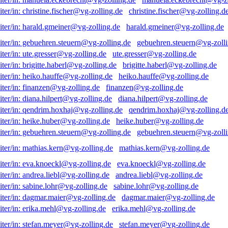
christine.fischer@vg-zolling.d
harald.gmeiner@vg-zolling.de
gebuehren.steuern@vg-zolli
ute.gresser@vg-zolling.de
brigitte.haberl@vg-zolling.de
heiko.hauffe@vg-zolling.de
finanzen@vg-zolling.de
diana.hilpert@vg-zolling.de
qendrim.hoxhaj@vg-zolling.d
heike.huber@vg-zolling.de
gebuehren.steuern@vg-zolli
mathias.kern@vg-zolling.de
eva.knoeckl@vg-zolling.de
andrea.liebl@vg-zolling.de
sabine.lohr@vg-zolling.de
dagmar.maier@vg-zolling.de
erika.mehl@vg-zolling.de
stefan.meyer@vg-zolling.de