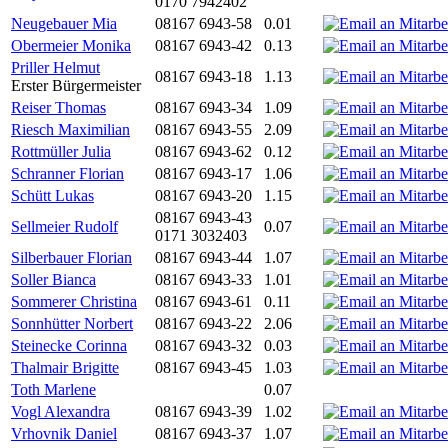
0170 7942402
Neugebauer Mia
08167 6943-58
0.01
Obermeier Monika
08167 6943-42
0.13
Priller Helmut
08167 6943-18
1.13
Erster Bürgermeister
Reiser Thomas
08167 6943-34
1.09
Riesch Maximilian
08167 6943-55
2.09
Rottmüller Julia
08167 6943-62
0.12
Schranner Florian
08167 6943-17
1.06
Schütt Lukas
08167 6943-20
1.15
08167 6943-43
Sellmeier Rudolf
0.07
0171 3032403
Silberbauer Florian
08167 6943-44
1.07
Soller Bianca
08167 6943-33
1.01
Sommerer Christina
08167 6943-61
0.11
Sonnhütter Norbert
08167 6943-22
2.06
Steinecke Corinna
08167 6943-32
0.03
Thalmair Brigitte
08167 6943-45
1.03
Toth Marlene
0.07
Vogl Alexandra
08167 6943-39
1.02
Vrhovnik Daniel
08167 6943-37
1.07