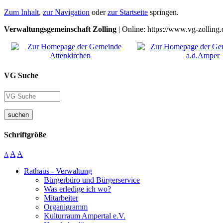
Zum Inhalt
,
zur Navigation
oder
zur Startseite
springen.
Verwaltungsgemeinschaft Zolling
| Online: https://www.vg-zolling.
VG Suche
suchen
Schriftgröße
A
A
A
Rathaus - Verwaltung
Bürgerbüro und Bürgerservice
Was erledige ich wo?
Mitarbeiter
Organigramm
Kulturraum Ampertal e.V.