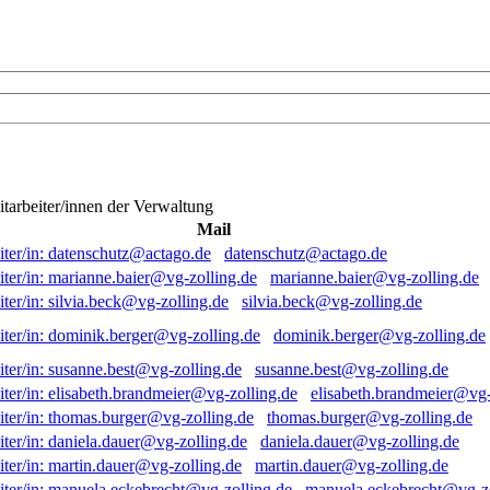
itarbeiter/innen der Verwaltung
Mail
datenschutz@actago.de
marianne.baier@vg-zolling.de
silvia.beck@vg-zolling.de
dominik.berger@vg-zolling.de
susanne.best@vg-zolling.de
elisabeth.brandmeier@vg-
thomas.burger@vg-zolling.de
daniela.dauer@vg-zolling.de
martin.dauer@vg-zolling.de
manuela.eckebrecht@vg-zo