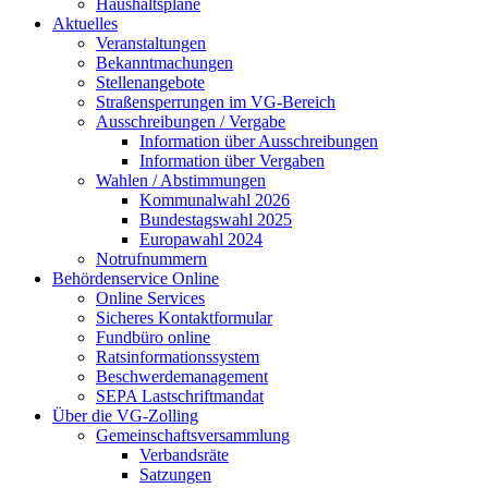
Haushaltspläne
Aktuelles
Veranstaltungen
Bekanntmachungen
Stellenangebote
Straßensperrungen im VG-Bereich
Ausschreibungen / Vergabe
Information über Ausschreibungen
Information über Vergaben
Wahlen / Abstimmungen
Kommunalwahl 2026
Bundestagswahl 2025
Europawahl 2024
Notrufnummern
Behördenservice Online
Online Services
Sicheres Kontaktformular
Fundbüro online
Ratsinformationssystem
Beschwerdemanagement
SEPA Lastschriftmandat
Über die VG-Zolling
Gemeinschaftsversammlung
Verbandsräte
Satzungen