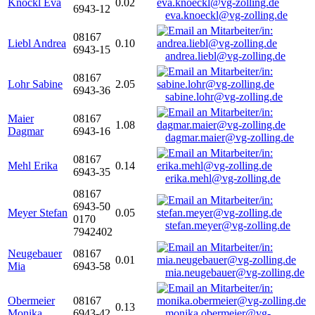
Knöckl Eva
0.02
6943-12
eva.knoeckl@vg-zolling.de
08167
Liebl Andrea
0.10
6943-15
andrea.liebl@vg-zolling.de
08167
Lohr Sabine
2.05
6943-36
sabine.lohr@vg-zolling.de
Maier
08167
1.08
Dagmar
6943-16
dagmar.maier@vg-zolling.de
08167
Mehl Erika
0.14
6943-35
erika.mehl@vg-zolling.de
08167
6943-50
Meyer Stefan
0.05
0170
stefan.meyer@vg-zolling.de
7942402
Neugebauer
08167
0.01
Mia
6943-58
mia.neugebauer@vg-zolling.de
Obermeier
08167
0.13
Monika
6943-42
monika.obermeier@vg-