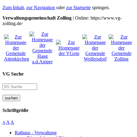
Zum Inhalt
,
zur Navigation
oder
zur Startseite
springen.
Verwaltungsgemeinschaft Zolling
| Online: https://www.vg-
zolling.de/
VG Suche
suchen
Schriftgröße
A
A
A
Rathaus - Verwaltung