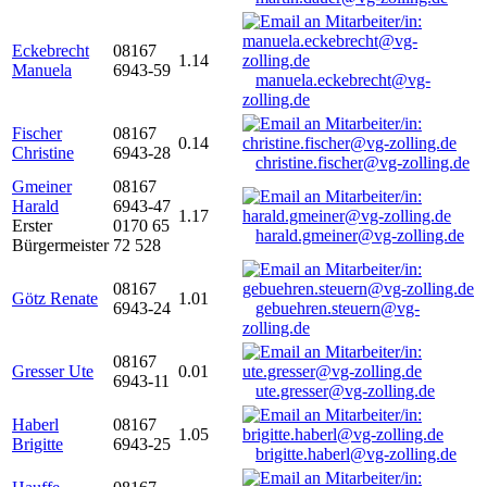
Eckebrecht
08167
1.14
Manuela
6943-59
manuela.eckebrecht@vg-
zolling.de
Fischer
08167
0.14
Christine
6943-28
christine.fischer@vg-zolling.de
Gmeiner
08167
Harald
6943-47
1.17
Erster
0170 65
harald.gmeiner@vg-zolling.de
Bürgermeister
72 528
08167
Götz Renate
1.01
6943-24
gebuehren.steuern@vg-
zolling.de
08167
Gresser Ute
0.01
6943-11
ute.gresser@vg-zolling.de
Haberl
08167
1.05
Brigitte
6943-25
brigitte.haberl@vg-zolling.de