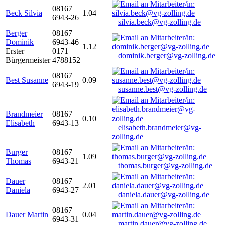
08167
Beck Silvia
1.04
6943-26
silvia.beck@vg-zolling.de
Berger
08167
Dominik
6943-46
1.12
Erster
0171
dominik.berger@vg-zolling.de
Bürgermeister
4788152
08167
Best Susanne
0.09
6943-19
susanne.best@vg-zolling.de
Brandmeier
08167
0.10
Elisabeth
6943-13
elisabeth.brandmeier@vg-
zolling.de
Burger
08167
1.09
Thomas
6943-21
thomas.burger@vg-zolling.de
Dauer
08167
2.01
Daniela
6943-27
daniela.dauer@vg-zolling.de
08167
Dauer Martin
0.04
6943-31
martin.dauer@vg-zolling.de