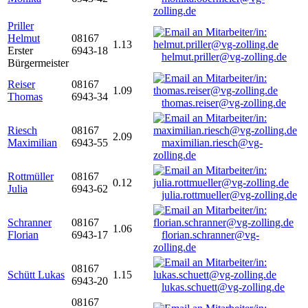
zolling.de
Priller
Helmut
08167
1.13
Erster
6943-18
helmut.priller@vg-zolling.de
Bürgermeister
Reiser
08167
1.09
Thomas
6943-34
thomas.reiser@vg-zolling.de
Riesch
08167
2.09
Maximilian
6943-55
maximilian.riesch@vg-
zolling.de
Rottmüller
08167
0.12
Julia
6943-62
julia.rottmueller@vg-zolling.de
Schranner
08167
1.06
Florian
6943-17
florian.schranner@vg-
zolling.de
08167
Schütt Lukas
1.15
6943-20
lukas.schuett@vg-zolling.de
08167