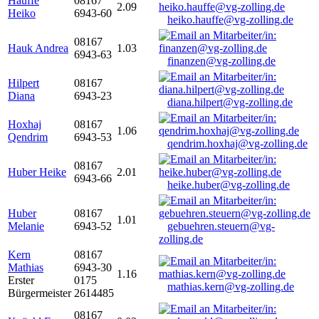
Hauffe
08167
2.09
Heiko
6943-60
heiko.hauffe@vg-zolling.de
08167
Hauk Andrea
1.03
6943-63
finanzen@vg-zolling.de
Hilpert
08167
Diana
6943-23
diana.hilpert@vg-zolling.de
Hoxhaj
08167
1.06
Qendrim
6943-53
qendrim.hoxhaj@vg-zolling.de
08167
Huber Heike
2.01
6943-66
heike.huber@vg-zolling.de
Huber
08167
1.01
Melanie
6943-52
gebuehren.steuern@vg-
zolling.de
Kern
08167
Mathias
6943-30
1.16
Erster
0175
mathias.kern@vg-zolling.de
Bürgermeister
2614485
08167