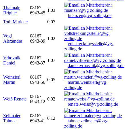
Thalmair
08167
1.03
Brigitte
6943-45
finanzen@vg-zolling.de
Toth Marlene
0.07
Vogl
08167
1.02
Alexandra
6943-39
vollstreckungsstelle@vg-
zolling.de
Vrhovnik
08167
1.07
Daniel
6943-37
daniel.vrhovnik@vg-zolling.de
Weinzierl
08167
0.05
Martin
6943-56
martin.weinzierl@vg-
zolling.de
08167
Weiß Renate
0.02
6943-12
renate.weiss@vg-zolling.de
Zeilmaier
08167
0.12
Tahnee
6943-41
tahnee.zeilmaier@vg-
zolling.de