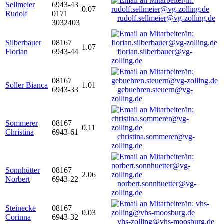
Sellmeier
6943-43
0.07
Rudolf
0171
rudolf.sellmeier@vg-zolling.de
3032403
Silberbauer
08167
1.07
Florian
6943-44
florian.silberbauer@vg-
zolling.de
08167
Soller Bianca
1.01
6943-33
gebuehren.steuern@vg-
zolling.de
Sommerer
08167
0.11
Christina
6943-61
christina.sommerer@vg-
zolling.de
Sonnhütter
08167
2.06
Norbert
6943-22
norbert.sonnhuetter@vg-
zolling.de
Steinecke
08167
0.03
Corinna
6943-32
vhs-zolling@vhs-moosburg.de