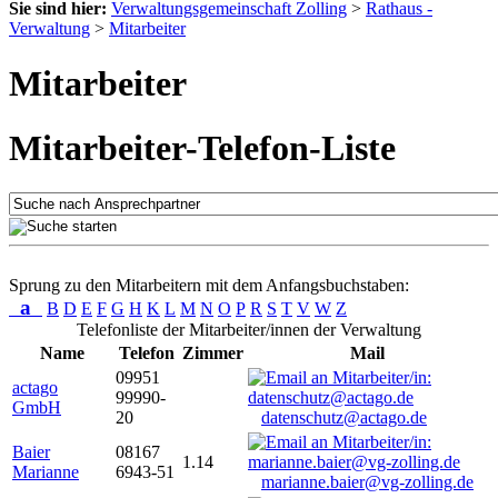
Sie sind hier:
Verwaltungsgemeinschaft Zolling
>
Rathaus -
Verwaltung
>
Mitarbeiter
Mitarbeiter
Mitarbeiter-Telefon-Liste
Sprung zu den Mitarbeitern mit dem Anfangsbuchstaben:
a
B
D
E
F
G
H
K
L
M
N
O
P
R
S
T
V
W
Z
Telefonliste der Mitarbeiter/innen der Verwaltung
Name
Telefon
Zimmer
Mail
09951
actago
99990-
GmbH
20
datenschutz@actago.de
Baier
08167
1.14
Marianne
6943-51
marianne.baier@vg-zolling.de