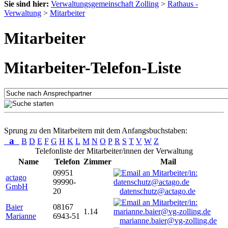
Sie sind hier:
Verwaltungsgemeinschaft Zolling
>
Rathaus -
Verwaltung
>
Mitarbeiter
Mitarbeiter
Mitarbeiter-Telefon-Liste
Sprung zu den Mitarbeitern mit dem Anfangsbuchstaben:
a
B
D
E
F
G
H
K
L
M
N
O
P
R
S
T
V
W
Z
Telefonliste der Mitarbeiter/innen der Verwaltung
Name
Telefon
Zimmer
Mail
09951
actago
99990-
GmbH
20
datenschutz@actago.de
Baier
08167
1.14
Marianne
6943-51
marianne.baier@vg-zolling.de