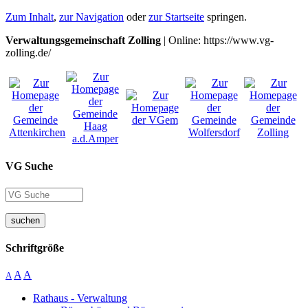
Zum Inhalt
,
zur Navigation
oder
zur Startseite
springen.
Verwaltungsgemeinschaft Zolling
| Online: https://www.vg-
zolling.de/
VG Suche
suchen
Schriftgröße
A
A
A
Rathaus - Verwaltung