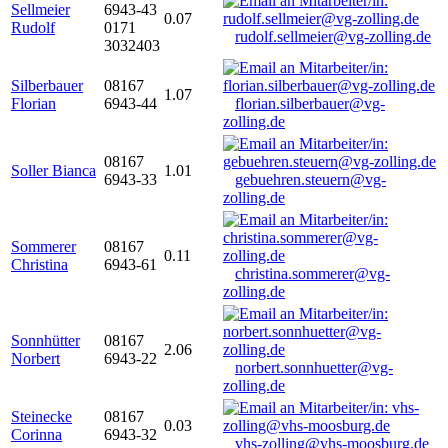
Sellmeier
6943-43
0.07
Rudolf
0171
rudolf.sellmeier@vg-zolling.de
3032403
Silberbauer
08167
1.07
Florian
6943-44
florian.silberbauer@vg-
zolling.de
08167
Soller Bianca
1.01
6943-33
gebuehren.steuern@vg-
zolling.de
Sommerer
08167
0.11
Christina
6943-61
christina.sommerer@vg-
zolling.de
Sonnhütter
08167
2.06
Norbert
6943-22
norbert.sonnhuetter@vg-
zolling.de
Steinecke
08167
0.03
Corinna
6943-32
vhs-zolling@vhs-moosburg.de