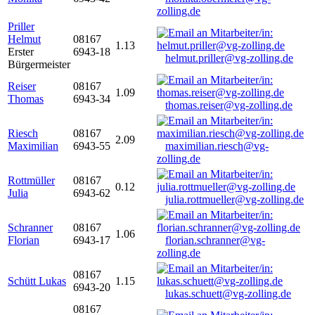
zolling.de
Priller
Helmut
08167
1.13
Erster
6943-18
helmut.priller@vg-zolling.de
Bürgermeister
Reiser
08167
1.09
Thomas
6943-34
thomas.reiser@vg-zolling.de
Riesch
08167
2.09
Maximilian
6943-55
maximilian.riesch@vg-
zolling.de
Rottmüller
08167
0.12
Julia
6943-62
julia.rottmueller@vg-zolling.de
Schranner
08167
1.06
Florian
6943-17
florian.schranner@vg-
zolling.de
08167
Schütt Lukas
1.15
6943-20
lukas.schuett@vg-zolling.de
08167