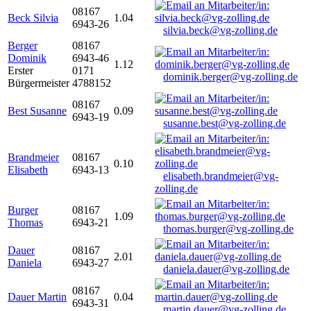
08167
Beck Silvia
1.04
6943-26
silvia.beck@vg-zolling.de
Berger
08167
Dominik
6943-46
1.12
Erster
0171
dominik.berger@vg-zolling.de
Bürgermeister
4788152
08167
Best Susanne
0.09
6943-19
susanne.best@vg-zolling.de
Brandmeier
08167
0.10
Elisabeth
6943-13
elisabeth.brandmeier@vg-
zolling.de
Burger
08167
1.09
Thomas
6943-21
thomas.burger@vg-zolling.de
Dauer
08167
2.01
Daniela
6943-27
daniela.dauer@vg-zolling.de
08167
Dauer Martin
0.04
6943-31
martin.dauer@vg-zolling.de