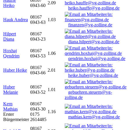
Hauffe
08167
2.09
Heiko
6943-60
heiko.hauffe@vg-zolling.de
08167
Hauk Andrea
1.03
6943-63
finanzen@vg-zolling.de
Hilpert
08167
Diana
6943-23
diana.hilpert@vg-zolling.de
Hoxhaj
08167
1.06
Qendrim
6943-53
qendrim.hoxhaj@vg-zolling.de
08167
Huber Heike
2.01
6943-66
heike.huber@vg-zolling.de
Huber
08167
1.01
Melanie
6943-52
gebuehren.steuern@vg-
zolling.de
Kern
08167
Mathias
6943-30
1.16
Erster
0175
mathias.kern@vg-zolling.de
Bürgermeister
2614485
08167