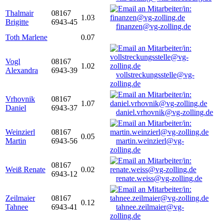
Thalmair
08167
1.03
Brigitte
6943-45
finanzen@vg-zolling.de
Toth Marlene
0.07
Vogl
08167
1.02
Alexandra
6943-39
vollstreckungsstelle@vg-
zolling.de
Vrhovnik
08167
1.07
Daniel
6943-37
daniel.vrhovnik@vg-zolling.de
Weinzierl
08167
0.05
Martin
6943-56
martin.weinzierl@vg-
zolling.de
08167
Weiß Renate
0.02
6943-12
renate.weiss@vg-zolling.de
Zeilmaier
08167
0.12
Tahnee
6943-41
tahnee.zeilmaier@vg-
zolling.de