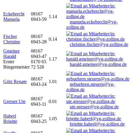
Eckebrecht
08167
1.14
Manuela
6943-59
manuela.eckebrecht@vg-
zolling.de
Fischer
08167
0.14
Christine
6943-28
christine.fischer@vg-zolling.de
Gmeiner
08167
Harald
6943-47
1.17
Erster
0170 65
harald.gmeiner@vg-zolling.de
Bürgermeister
72 528
08167
Götz Renate
1.01
6943-24
gebuehren.steuern@vg-
zolling.de
08167
Gresser Ute
0.01
6943-11
ute.gresser@vg-zolling.de
Haberl
08167
1.05
Brigitte
6943-25
brigitte.haberl@vg-zolling.de