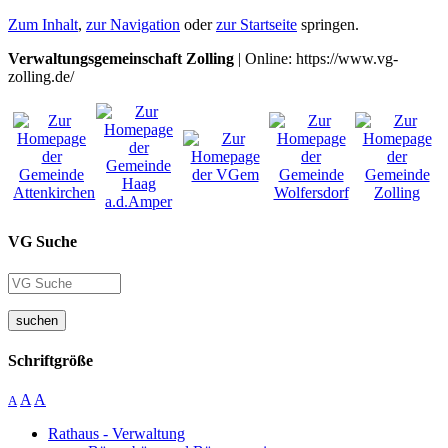
Zum Inhalt
,
zur Navigation
oder
zur Startseite
springen.
Verwaltungsgemeinschaft Zolling
| Online: https://www.vg-
zolling.de/
VG Suche
suchen
Schriftgröße
A
A
A
Rathaus - Verwaltung