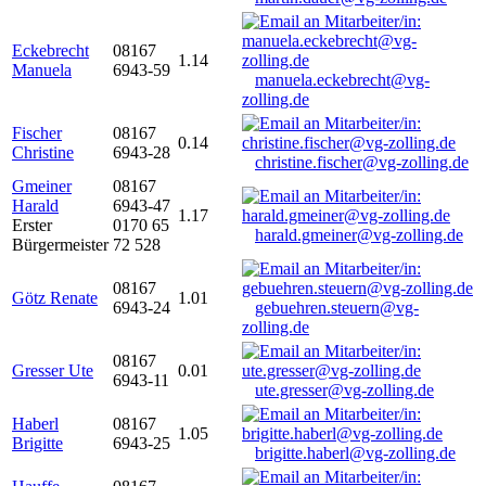
Eckebrecht
08167
1.14
Manuela
6943-59
manuela.eckebrecht@vg-
zolling.de
Fischer
08167
0.14
Christine
6943-28
christine.fischer@vg-zolling.de
Gmeiner
08167
Harald
6943-47
1.17
Erster
0170 65
harald.gmeiner@vg-zolling.de
Bürgermeister
72 528
08167
Götz Renate
1.01
6943-24
gebuehren.steuern@vg-
zolling.de
08167
Gresser Ute
0.01
6943-11
ute.gresser@vg-zolling.de
Haberl
08167
1.05
Brigitte
6943-25
brigitte.haberl@vg-zolling.de