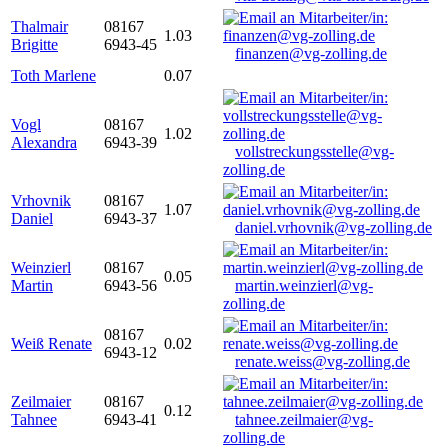
Thalmair
08167
1.03
Brigitte
6943-45
finanzen@vg-zolling.de
Toth Marlene
0.07
Vogl
08167
1.02
Alexandra
6943-39
vollstreckungsstelle@vg-
zolling.de
Vrhovnik
08167
1.07
Daniel
6943-37
daniel.vrhovnik@vg-zolling.de
Weinzierl
08167
0.05
Martin
6943-56
martin.weinzierl@vg-
zolling.de
08167
Weiß Renate
0.02
6943-12
renate.weiss@vg-zolling.de
Zeilmaier
08167
0.12
Tahnee
6943-41
tahnee.zeilmaier@vg-
zolling.de