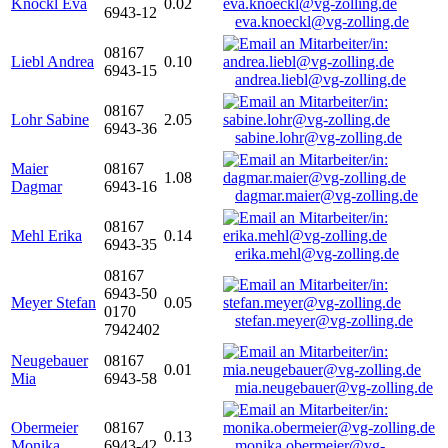
Knöckl Eva
0.02
6943-12
eva.knoeckl@vg-zolling.de
08167
Liebl Andrea
0.10
6943-15
andrea.liebl@vg-zolling.de
08167
Lohr Sabine
2.05
6943-36
sabine.lohr@vg-zolling.de
Maier
08167
1.08
Dagmar
6943-16
dagmar.maier@vg-zolling.de
08167
Mehl Erika
0.14
6943-35
erika.mehl@vg-zolling.de
08167
6943-50
Meyer Stefan
0.05
0170
stefan.meyer@vg-zolling.de
7942402
Neugebauer
08167
0.01
Mia
6943-58
mia.neugebauer@vg-zolling.de
Obermeier
08167
0.13
Monika
6943-42
monika.obermeier@vg-