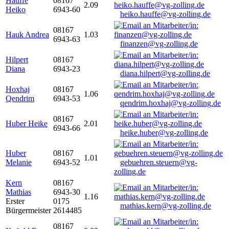
Hauffe
08167
2.09
Heiko
6943-60
heiko.hauffe@vg-zolling.de
08167
Hauk Andrea
1.03
6943-63
finanzen@vg-zolling.de
Hilpert
08167
Diana
6943-23
diana.hilpert@vg-zolling.de
Hoxhaj
08167
1.06
Qendrim
6943-53
qendrim.hoxhaj@vg-zolling.de
08167
Huber Heike
2.01
6943-66
heike.huber@vg-zolling.de
Huber
08167
1.01
Melanie
6943-52
gebuehren.steuern@vg-
zolling.de
Kern
08167
Mathias
6943-30
1.16
Erster
0175
mathias.kern@vg-zolling.de
Bürgermeister
2614485
08167