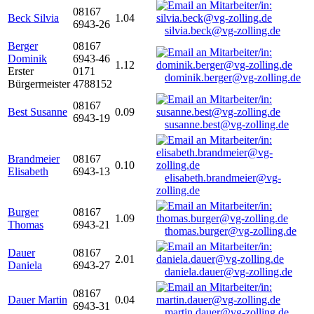
08167
Beck Silvia
1.04
6943-26
silvia.beck@vg-zolling.de
Berger
08167
Dominik
6943-46
1.12
Erster
0171
dominik.berger@vg-zolling.de
Bürgermeister
4788152
08167
Best Susanne
0.09
6943-19
susanne.best@vg-zolling.de
Brandmeier
08167
0.10
Elisabeth
6943-13
elisabeth.brandmeier@vg-
zolling.de
Burger
08167
1.09
Thomas
6943-21
thomas.burger@vg-zolling.de
Dauer
08167
2.01
Daniela
6943-27
daniela.dauer@vg-zolling.de
08167
Dauer Martin
0.04
6943-31
martin.dauer@vg-zolling.de