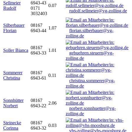
Sellmeier
6943-43
0.07
Rudolf
0171
rudolf.sellmeier@vg-zolling.de
3032403
Silberbauer
08167
1.07
Florian
6943-44
florian.silberbauer@vg-
zolling.de
08167
Soller Bianca
1.01
6943-33
gebuehren.steuern@vg-
zolling.de
Sommerer
08167
0.11
Christina
6943-61
christina.sommerer@vg-
zolling.de
Sonnhütter
08167
2.06
Norbert
6943-22
norbert.sonnhuetter@vg-
zolling.de
Steinecke
08167
0.03
Corinna
6943-32
vhs-zolling@vhs-moosburg.de