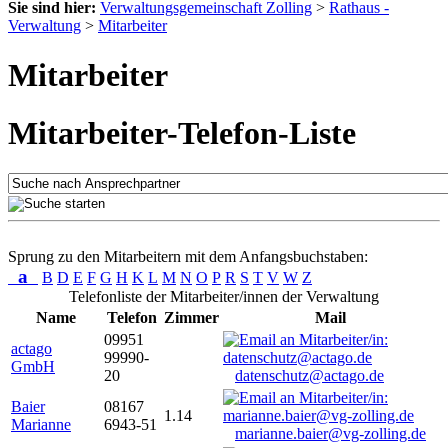
Sie sind hier:
Verwaltungsgemeinschaft Zolling
>
Rathaus -
Verwaltung
>
Mitarbeiter
Mitarbeiter
Mitarbeiter-Telefon-Liste
Sprung zu den Mitarbeitern mit dem Anfangsbuchstaben:
a
B
D
E
F
G
H
K
L
M
N
O
P
R
S
T
V
W
Z
Telefonliste der Mitarbeiter/innen der Verwaltung
Name
Telefon
Zimmer
Mail
09951
actago
99990-
GmbH
20
datenschutz@actago.de
Baier
08167
1.14
Marianne
6943-51
marianne.baier@vg-zolling.de