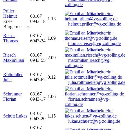
zolling.de
Priller
Helmut
08167
1.13
Erster
6943-18
helmut.priller@vg-zolling.de
Bürgermeister
Reiser
08167
1.09
Thomas
6943-34
thomas.reiser@vg-zolling.de
Riesch
08167
2.09
Maximilian
6943-55
maximilian.riesch@vg-
zolling.de
Rottmüller
08167
0.12
Julia
6943-62
julia.rottmueller@vg-zolling.de
Schranner
08167
1.06
Florian
6943-17
florian.schranner@vg-
zolling.de
08167
Schütt Lukas
1.15
6943-20
lukas.schuett@vg-zolling.de
08167