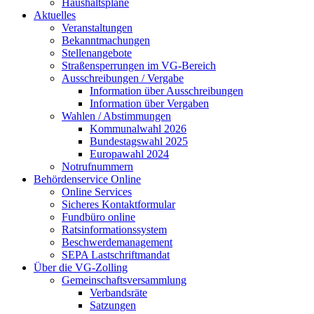
Haushaltspläne
Aktuelles
Veranstaltungen
Bekanntmachungen
Stellenangebote
Straßensperrungen im VG-Bereich
Ausschreibungen / Vergabe
Information über Ausschreibungen
Information über Vergaben
Wahlen / Abstimmungen
Kommunalwahl 2026
Bundestagswahl 2025
Europawahl 2024
Notrufnummern
Behördenservice Online
Online Services
Sicheres Kontaktformular
Fundbüro online
Ratsinformationssystem
Beschwerdemanagement
SEPA Lastschriftmandat
Über die VG-Zolling
Gemeinschaftsversammlung
Verbandsräte
Satzungen