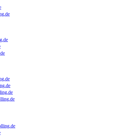
e
ng.de
g.de
e
.de
ng.de
ng.de
ling.de
lling.de
lling.de
e