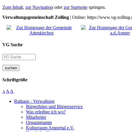
Zum Inhalt
,
zur Navigation
oder
zur Startseite
springen.
Verwaltungsgemeinschaft Zolling
| Online: https://www.vg-zolling.
VG Suche
suchen
Schriftgröße
A
A
A
Rathaus - Verwaltung
Bürgerbüro und Bürgerservice
Was erledige ich wo?
Mitarbeiter
Organigramm
Kulturraum Ampertal e.V.