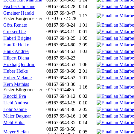
Fischer Christine
08167 6943-28
0.14
Gmeiner Harald
08167 6943-47
1.17
Erster Bürgermeister
0170 65 72 528
Götz Renate
08167 6943-24
1.01
Gresser Ute
08167 6943-11
0.01
Haberl Brigitte
08167 6943-25
1.05
Hauffe Heiko
08167 6943-60
2.09
Hauk Andrea
08167 6943-63
1.03
Hilpert Diana
08167 6943-23
Hoxhaj Qendrim
08167 6943-53
1.06
Huber Heike
08167 6943-66
2.01
Huber Melanie
08167 6943-52
1.01
Kern Mathias
08167 6943-30
1.16
Erster Bürgermeister
0175 2614485
Knöckl Eva
08167 6943-12
0.02
Liebl Andrea
08167 6943-15
0.10
Lohr Sabine
08167 6943-36
2.05
Maier Dagmar
08167 6943-16
1.08
Mehl Erika
08167 6943-35
0.14
08167 6943-50
Meyer Stefan
0.05