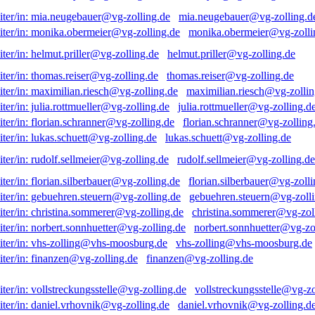
mia.neugebauer@vg-zolling.d
monika.obermeier@vg-zolli
helmut.priller@vg-zolling.de
thomas.reiser@vg-zolling.de
maximilian.riesch@vg-zollin
julia.rottmueller@vg-zolling.d
florian.schranner@vg-zolling
lukas.schuett@vg-zolling.de
rudolf.sellmeier@vg-zolling.de
florian.silberbauer@vg-zolli
gebuehren.steuern@vg-zolli
christina.sommerer@vg-zol
norbert.sonnhuetter@vg-zo
vhs-zolling@vhs-moosburg.de
finanzen@vg-zolling.de
vollstreckungsstelle@vg-zo
daniel.vrhovnik@vg-zolling.d