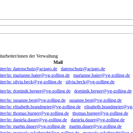
itarbeiter/innen der Verwaltung
Mail
datenschutz@actago.de
marianne.baier@vg-zolling.de
silvia.beck@vg-zolling.de
dominik.berger@vg-zolling.de
susanne.best@vg-zolling.de
elisabeth.brandmeier@vg-
thomas.burger@vg-zolling.de
daniela.dauer@vg-zolling.de
martin.dauer@vg-zolling.de
manuela.eckebrecht@vg-zo