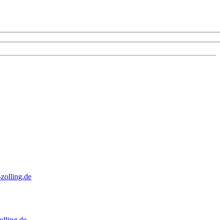
zolling.de
lling.de