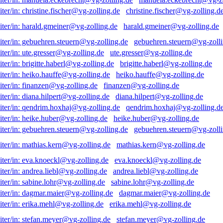
christine.fischer@vg-zolling.d
harald.gmeiner@vg-zolling.de
gebuehren.steuern@vg-zolli
ute.gresser@vg-zolling.de
brigitte.haberl@vg-zolling.de
heiko.hauffe@vg-zolling.de
finanzen@vg-zolling.de
diana.hilpert@vg-zolling.de
qendrim.hoxhaj@vg-zolling.d
heike.huber@vg-zolling.de
gebuehren.steuern@vg-zolli
mathias.kern@vg-zolling.de
eva.knoeckl@vg-zolling.de
andrea.liebl@vg-zolling.de
sabine.lohr@vg-zolling.de
dagmar.maier@vg-zolling.de
erika.mehl@vg-zolling.de
stefan.meyer@vg-zolling.de