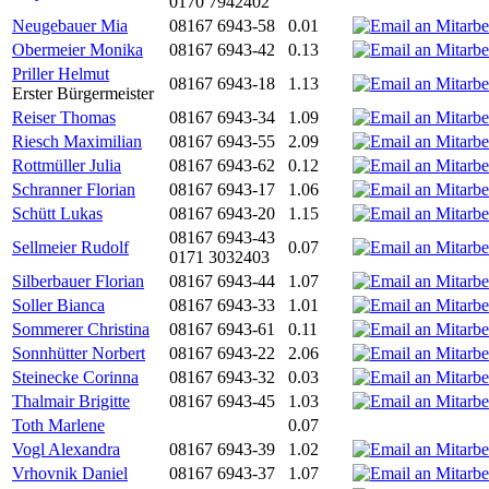
0170 7942402
Neugebauer Mia
08167 6943-58
0.01
Obermeier Monika
08167 6943-42
0.13
Priller Helmut
08167 6943-18
1.13
Erster Bürgermeister
Reiser Thomas
08167 6943-34
1.09
Riesch Maximilian
08167 6943-55
2.09
Rottmüller Julia
08167 6943-62
0.12
Schranner Florian
08167 6943-17
1.06
Schütt Lukas
08167 6943-20
1.15
08167 6943-43
Sellmeier Rudolf
0.07
0171 3032403
Silberbauer Florian
08167 6943-44
1.07
Soller Bianca
08167 6943-33
1.01
Sommerer Christina
08167 6943-61
0.11
Sonnhütter Norbert
08167 6943-22
2.06
Steinecke Corinna
08167 6943-32
0.03
Thalmair Brigitte
08167 6943-45
1.03
Toth Marlene
0.07
Vogl Alexandra
08167 6943-39
1.02
Vrhovnik Daniel
08167 6943-37
1.07