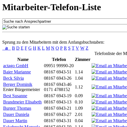
Mitarbeiter-Telefon-Liste
Sprung zu den Mitarbeitern mit dem Anfangsbuchstaben:
a
B
D
E
F
G
H
K
L
M
N
O
P
R
S
T
V
W
Z
Telefonliste der M
Name
Telefon
Zimmer
actago GmbH
09951 99990-20
Baier Marianne
08167 6943-51
1.14
Beck Silvia
08167 6943-26
1.04
Berger Dominik
08167 6943-46
1.12
Erster Bürgermeister
0171 4788152
Best Susanne
08167 6943-19
0.09
Brandmeier Elisabeth
08167 6943-13
0.10
Burger Thomas
08167 6943-21
1.09
Dauer Daniela
08167 6943-27
2.01
Dauer Martin
08167 6943-31
0.04
Eckebrecht Manuela
08167 6943-59
1.14