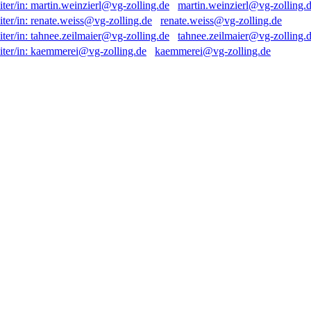
martin.weinzierl@vg-zolling.
renate.weiss@vg-zolling.de
tahnee.zeilmaier@vg-zolling.
kaemmerei@vg-zolling.de