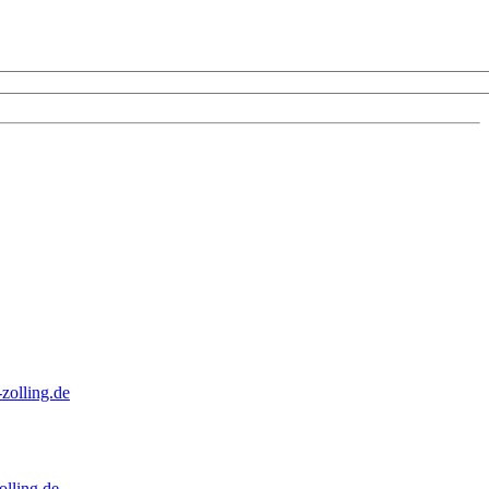
zolling.de
lling.de