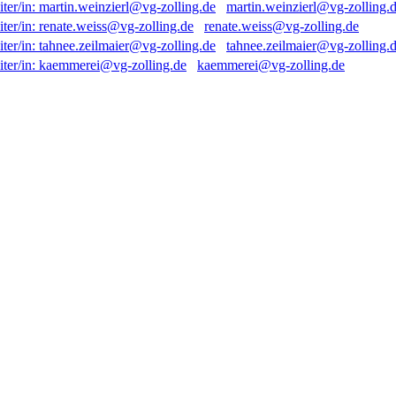
martin.weinzierl@vg-zolling.
renate.weiss@vg-zolling.de
tahnee.zeilmaier@vg-zolling.
kaemmerei@vg-zolling.de