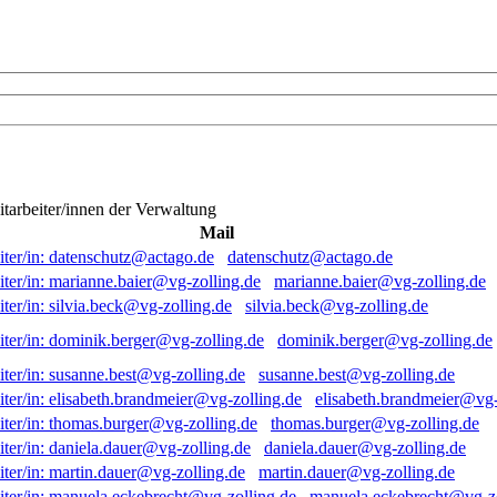
itarbeiter/innen der Verwaltung
Mail
datenschutz@actago.de
marianne.baier@vg-zolling.de
silvia.beck@vg-zolling.de
dominik.berger@vg-zolling.de
susanne.best@vg-zolling.de
elisabeth.brandmeier@vg-
thomas.burger@vg-zolling.de
daniela.dauer@vg-zolling.de
martin.dauer@vg-zolling.de
manuela.eckebrecht@vg-zo