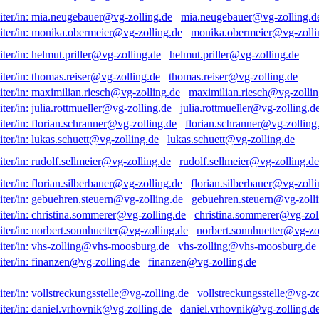
mia.neugebauer@vg-zolling.d
monika.obermeier@vg-zolli
helmut.priller@vg-zolling.de
thomas.reiser@vg-zolling.de
maximilian.riesch@vg-zollin
julia.rottmueller@vg-zolling.d
florian.schranner@vg-zolling
lukas.schuett@vg-zolling.de
rudolf.sellmeier@vg-zolling.de
florian.silberbauer@vg-zolli
gebuehren.steuern@vg-zolli
christina.sommerer@vg-zol
norbert.sonnhuetter@vg-zo
vhs-zolling@vhs-moosburg.de
finanzen@vg-zolling.de
vollstreckungsstelle@vg-zo
daniel.vrhovnik@vg-zolling.d