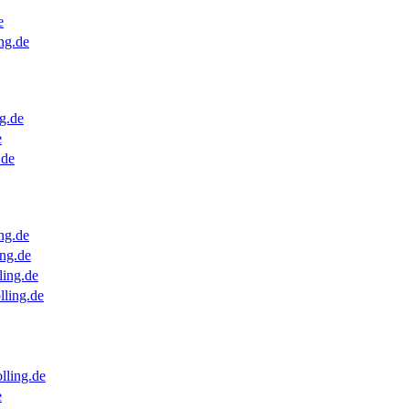
e
ng.de
g.de
e
.de
ng.de
ng.de
ling.de
lling.de
lling.de
e