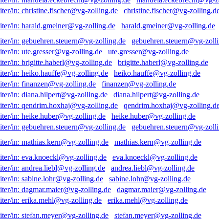
christine.fischer@vg-zolling.d
harald.gmeiner@vg-zolling.de
gebuehren.steuern@vg-zolli
ute.gresser@vg-zolling.de
brigitte.haberl@vg-zolling.de
heiko.hauffe@vg-zolling.de
finanzen@vg-zolling.de
diana.hilpert@vg-zolling.de
qendrim.hoxhaj@vg-zolling.d
heike.huber@vg-zolling.de
gebuehren.steuern@vg-zolli
mathias.kern@vg-zolling.de
eva.knoeckl@vg-zolling.de
andrea.liebl@vg-zolling.de
sabine.lohr@vg-zolling.de
dagmar.maier@vg-zolling.de
erika.mehl@vg-zolling.de
stefan.meyer@vg-zolling.de