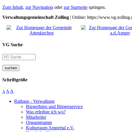
Zum Inhalt
,
zur Navigation
oder
zur Startseite
springen.
Verwaltungsgemeinschaft Zolling
| Online: https://www.vg-zolling.
VG Suche
suchen
Schriftgröße
A
A
A
Rathaus - Verwaltung
Bürgerbüro und Bürgerservice
Was erledige ich wo?
Mitarbeiter
Organigramm
Kulturraum Ampertal e.V.