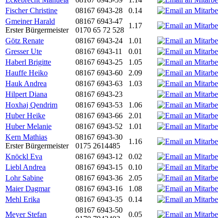
Fischer Christine
08167 6943-28
0.14
Gmeiner Harald
08167 6943-47
1.17
Erster Bürgermeister
0170 65 72 528
Götz Renate
08167 6943-24
1.01
Gresser Ute
08167 6943-11
0.01
Haberl Brigitte
08167 6943-25
1.05
Hauffe Heiko
08167 6943-60
2.09
Hauk Andrea
08167 6943-63
1.03
Hilpert Diana
08167 6943-23
Hoxhaj Qendrim
08167 6943-53
1.06
Huber Heike
08167 6943-66
2.01
Huber Melanie
08167 6943-52
1.01
Kern Mathias
08167 6943-30
1.16
Erster Bürgermeister
0175 2614485
Knöckl Eva
08167 6943-12
0.02
Liebl Andrea
08167 6943-15
0.10
Lohr Sabine
08167 6943-36
2.05
Maier Dagmar
08167 6943-16
1.08
Mehl Erika
08167 6943-35
0.14
08167 6943-50
Meyer Stefan
0.05