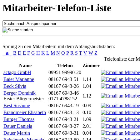
Mitarbeiter-Telefon-Liste
Sprung zu den Mitarbeitern mit dem Anfangsbuchstaben:
a
B
D
E
F
G
H
K
L
M
N
O
P
R
S
T
V
W
Z
Telefonliste der M
Name
Telefon
Zimmer
actago GmbH
09951 99990-20
Baier Marianne
08167 6943-51
1.14
Beck Silvia
08167 6943-26
1.04
Berger Dominik
08167 6943-46
1.12
Erster Bürgermeister
0171 4788152
Best Susanne
08167 6943-19
0.09
Brandmeier Elisabeth
08167 6943-13
0.10
Burger Thomas
08167 6943-21
1.09
Dauer Daniela
08167 6943-27
2.01
Dauer Martin
08167 6943-31
0.04
Eckebrecht Manuela
08167 6943-59
1.14