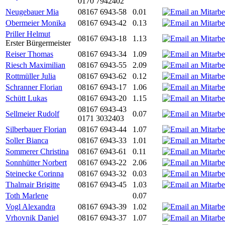
0170 7942402
Neugebauer Mia
08167 6943-58
0.01
Obermeier Monika
08167 6943-42
0.13
Priller Helmut
08167 6943-18
1.13
Erster Bürgermeister
Reiser Thomas
08167 6943-34
1.09
Riesch Maximilian
08167 6943-55
2.09
Rottmüller Julia
08167 6943-62
0.12
Schranner Florian
08167 6943-17
1.06
Schütt Lukas
08167 6943-20
1.15
08167 6943-43
Sellmeier Rudolf
0.07
0171 3032403
Silberbauer Florian
08167 6943-44
1.07
Soller Bianca
08167 6943-33
1.01
Sommerer Christina
08167 6943-61
0.11
Sonnhütter Norbert
08167 6943-22
2.06
Steinecke Corinna
08167 6943-32
0.03
Thalmair Brigitte
08167 6943-45
1.03
Toth Marlene
0.07
Vogl Alexandra
08167 6943-39
1.02
Vrhovnik Daniel
08167 6943-37
1.07