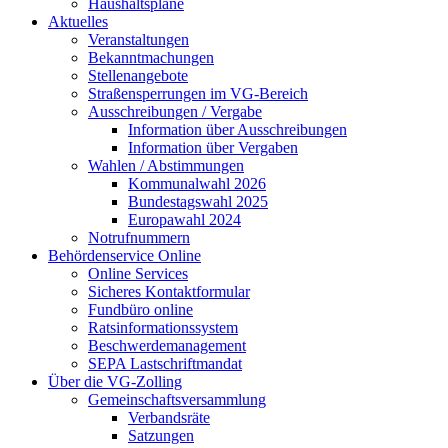
Haushaltspläne
Aktuelles
Veranstaltungen
Bekanntmachungen
Stellenangebote
Straßensperrungen im VG-Bereich
Ausschreibungen / Vergabe
Information über Ausschreibungen
Information über Vergaben
Wahlen / Abstimmungen
Kommunalwahl 2026
Bundestagswahl 2025
Europawahl 2024
Notrufnummern
Behördenservice Online
Online Services
Sicheres Kontaktformular
Fundbüro online
Ratsinformationssystem
Beschwerdemanagement
SEPA Lastschriftmandat
Über die VG-Zolling
Gemeinschaftsversammlung
Verbandsräte
Satzungen