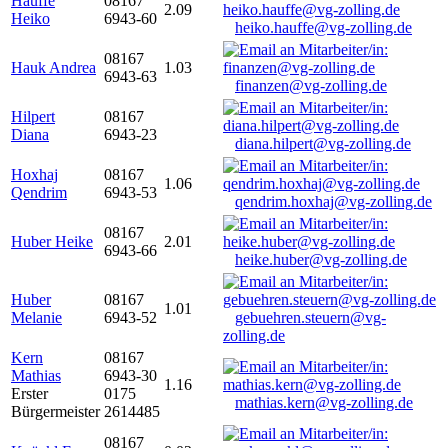
Hauffe
08167
2.09
Heiko
6943-60
heiko.hauffe@vg-zolling.de
08167
Hauk Andrea
1.03
6943-63
finanzen@vg-zolling.de
Hilpert
08167
Diana
6943-23
diana.hilpert@vg-zolling.de
Hoxhaj
08167
1.06
Qendrim
6943-53
qendrim.hoxhaj@vg-zolling.de
08167
Huber Heike
2.01
6943-66
heike.huber@vg-zolling.de
Huber
08167
1.01
Melanie
6943-52
gebuehren.steuern@vg-
zolling.de
Kern
08167
Mathias
6943-30
1.16
Erster
0175
mathias.kern@vg-zolling.de
Bürgermeister
2614485
08167