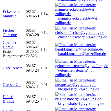
Eckebrecht
08167
1.14
Manuela
6943-59
manuela.eckebrecht@vg-
zolling.de
Fischer
08167
0.14
Christine
6943-28
christine.fischer@vg-zolling.de
Gmeiner
08167
Harald
6943-47
1.17
Erster
0170 65
harald.gmeiner@vg-zolling.de
Bürgermeister
72 528
08167
Götz Renate
1.01
6943-24
gebuehren.steuern@vg-
zolling.de
08167
Gresser Ute
0.01
6943-11
ute.gresser@vg-zolling.de
Haberl
08167
1.05
Brigitte
6943-25
brigitte.haberl@vg-zolling.de