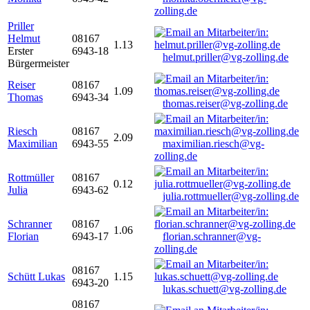
zolling.de
Priller
Helmut
08167
1.13
Erster
6943-18
helmut.priller@vg-zolling.de
Bürgermeister
Reiser
08167
1.09
Thomas
6943-34
thomas.reiser@vg-zolling.de
Riesch
08167
2.09
Maximilian
6943-55
maximilian.riesch@vg-
zolling.de
Rottmüller
08167
0.12
Julia
6943-62
julia.rottmueller@vg-zolling.de
Schranner
08167
1.06
Florian
6943-17
florian.schranner@vg-
zolling.de
08167
Schütt Lukas
1.15
6943-20
lukas.schuett@vg-zolling.de
08167