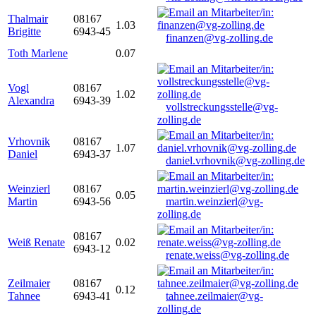
Thalmair
08167
1.03
Brigitte
6943-45
finanzen@vg-zolling.de
Toth Marlene
0.07
Vogl
08167
1.02
Alexandra
6943-39
vollstreckungsstelle@vg-
zolling.de
Vrhovnik
08167
1.07
Daniel
6943-37
daniel.vrhovnik@vg-zolling.de
Weinzierl
08167
0.05
Martin
6943-56
martin.weinzierl@vg-
zolling.de
08167
Weiß Renate
0.02
6943-12
renate.weiss@vg-zolling.de
Zeilmaier
08167
0.12
Tahnee
6943-41
tahnee.zeilmaier@vg-
zolling.de