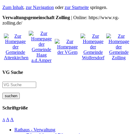
Zum Inhalt
,
zur Navigation
oder
zur Startseite
springen.
Verwaltungsgemeinschaft Zolling
| Online: https://www.vg-
zolling.de/
VG Suche
suchen
Schriftgröße
A
A
A
Rathaus - Verwaltung