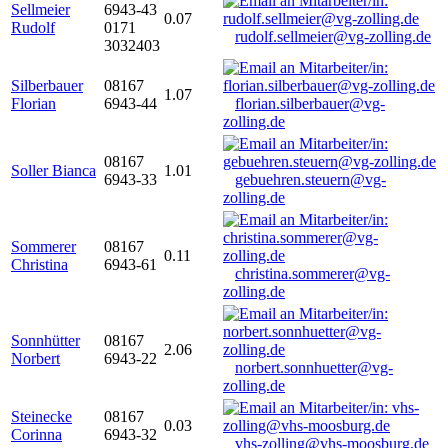
Sellmeier
6943-43
0.07
Rudolf
0171
rudolf.sellmeier@vg-zolling.de
3032403
Silberbauer
08167
1.07
Florian
6943-44
florian.silberbauer@vg-
zolling.de
08167
Soller Bianca
1.01
6943-33
gebuehren.steuern@vg-
zolling.de
Sommerer
08167
0.11
Christina
6943-61
christina.sommerer@vg-
zolling.de
Sonnhütter
08167
2.06
Norbert
6943-22
norbert.sonnhuetter@vg-
zolling.de
Steinecke
08167
0.03
Corinna
6943-32
vhs-zolling@vhs-moosburg.de