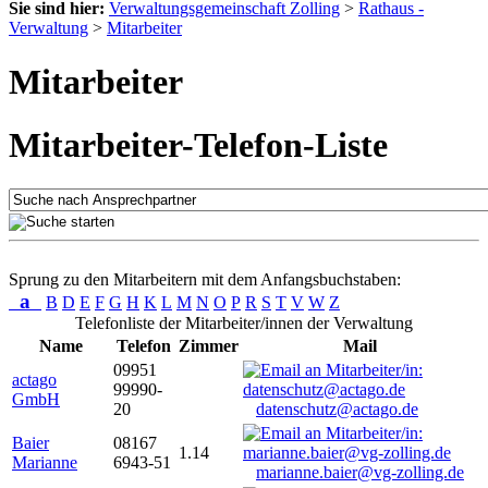
Sie sind hier:
Verwaltungsgemeinschaft Zolling
>
Rathaus -
Verwaltung
>
Mitarbeiter
Mitarbeiter
Mitarbeiter-Telefon-Liste
Sprung zu den Mitarbeitern mit dem Anfangsbuchstaben:
a
B
D
E
F
G
H
K
L
M
N
O
P
R
S
T
V
W
Z
Telefonliste der Mitarbeiter/innen der Verwaltung
Name
Telefon
Zimmer
Mail
09951
actago
99990-
GmbH
20
datenschutz@actago.de
Baier
08167
1.14
Marianne
6943-51
marianne.baier@vg-zolling.de