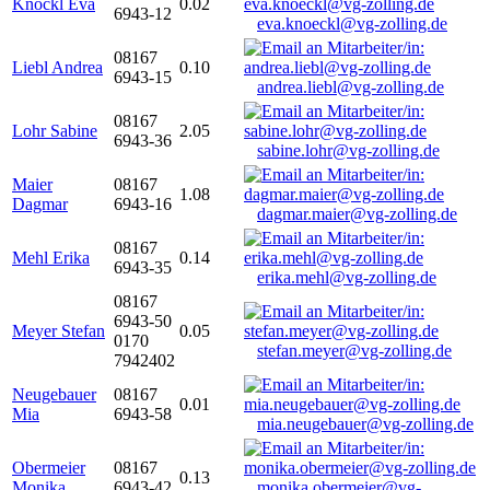
Knöckl Eva
0.02
6943-12
eva.knoeckl@vg-zolling.de
08167
Liebl Andrea
0.10
6943-15
andrea.liebl@vg-zolling.de
08167
Lohr Sabine
2.05
6943-36
sabine.lohr@vg-zolling.de
Maier
08167
1.08
Dagmar
6943-16
dagmar.maier@vg-zolling.de
08167
Mehl Erika
0.14
6943-35
erika.mehl@vg-zolling.de
08167
6943-50
Meyer Stefan
0.05
0170
stefan.meyer@vg-zolling.de
7942402
Neugebauer
08167
0.01
Mia
6943-58
mia.neugebauer@vg-zolling.de
Obermeier
08167
0.13
Monika
6943-42
monika.obermeier@vg-