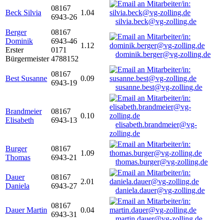
08167
Beck Silvia
1.04
6943-26
silvia.beck@vg-zolling.de
Berger
08167
Dominik
6943-46
1.12
Erster
0171
dominik.berger@vg-zolling.de
Bürgermeister
4788152
08167
Best Susanne
0.09
6943-19
susanne.best@vg-zolling.de
Brandmeier
08167
0.10
Elisabeth
6943-13
elisabeth.brandmeier@vg-
zolling.de
Burger
08167
1.09
Thomas
6943-21
thomas.burger@vg-zolling.de
Dauer
08167
2.01
Daniela
6943-27
daniela.dauer@vg-zolling.de
08167
Dauer Martin
0.04
6943-31
martin.dauer@vg-zolling.de