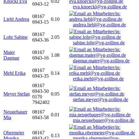
Knöckl Eva
0.02
6943-12
eva.knoeckl@vg-zolling.de
08167
Liebl Andrea
0.10
6943-15
andrea.liebl@vg-zolling.de
08167
Lohr Sabine
2.05
6943-36
sabine.lohr@vg-zolling.de
Maier
08167
1.08
Dagmar
6943-16
dagmar.maier@vg-zolling.de
08167
Mehl Erika
0.14
6943-35
erika.mehl@vg-zolling.de
08167
6943-50
Meyer Stefan
0.05
0170
stefan.meyer@vg-zolling.de
7942402
Neugebauer
08167
0.01
Mia
6943-58
mia.neugebauer@vg-zolling.de
Obermeier
08167
0.13
Monika
6943-42
monika.obermeier@vg-