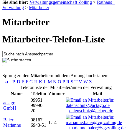
Sie sind hier:
Verwaltungsgemeinschaft Zolling
>
Rathaus -
Verwaltung
>
Mitarbeiter
Mitarbeiter
Mitarbeiter-Telefon-Liste
Sprung zu den Mitarbeitern mit dem Anfangsbuchstaben:
a
B
D
E
F
G
H
K
L
M
N
O
P
R
S
T
V
W
Z
Telefonliste der Mitarbeiter/innen der Verwaltung
Name
Telefon
Zimmer
Mail
09951
actago
99990-
GmbH
20
datenschutz@actago.de
Baier
08167
1.14
Marianne
6943-51
marianne.baier@vg-zolling.de