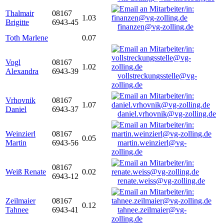
Thalmair
08167
1.03
Brigitte
6943-45
finanzen@vg-zolling.de
Toth Marlene
0.07
Vogl
08167
1.02
Alexandra
6943-39
vollstreckungsstelle@vg-
zolling.de
Vrhovnik
08167
1.07
Daniel
6943-37
daniel.vrhovnik@vg-zolling.de
Weinzierl
08167
0.05
Martin
6943-56
martin.weinzierl@vg-
zolling.de
08167
Weiß Renate
0.02
6943-12
renate.weiss@vg-zolling.de
Zeilmaier
08167
0.12
Tahnee
6943-41
tahnee.zeilmaier@vg-
zolling.de