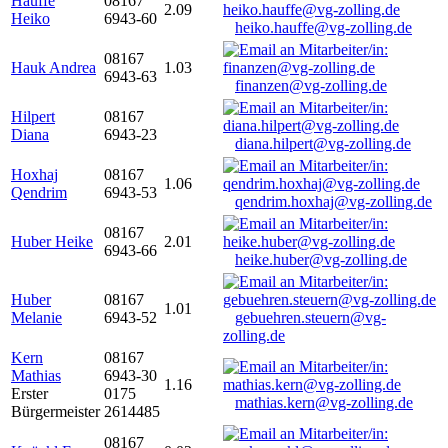
Hauffe
08167
2.09
Heiko
6943-60
heiko.hauffe@vg-zolling.de
08167
Hauk Andrea
1.03
6943-63
finanzen@vg-zolling.de
Hilpert
08167
Diana
6943-23
diana.hilpert@vg-zolling.de
Hoxhaj
08167
1.06
Qendrim
6943-53
qendrim.hoxhaj@vg-zolling.de
08167
Huber Heike
2.01
6943-66
heike.huber@vg-zolling.de
Huber
08167
1.01
Melanie
6943-52
gebuehren.steuern@vg-
zolling.de
Kern
08167
Mathias
6943-30
1.16
Erster
0175
mathias.kern@vg-zolling.de
Bürgermeister
2614485
08167