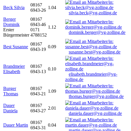
08167
Beck Silvia
1.04
6943-26
silvia.beck@vg-zolling.de
Berger
08167
Dominik
6943-46
1.12
Erster
0171
dominik.berger@vg-zolling.de
Bürgermeister
4788152
08167
Best Susanne
0.09
6943-19
susanne.best@vg-zolling.de
Brandmeier
08167
0.10
Elisabeth
6943-13
elisabeth.brandmeier@vg-
zolling.de
Burger
08167
1.09
Thomas
6943-21
thomas.burger@vg-zolling.de
Dauer
08167
2.01
Daniela
6943-27
daniela.dauer@vg-zolling.de
08167
Dauer Martin
0.04
6943-31
martin.dauer@vg-zolling.de