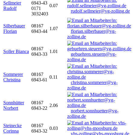
Sellmeier
6943-43
0.07
Rudolf
0171
rudolf.sellmeier@vg-zolling.de
3032403
Silberbauer
08167
1.07
Florian
6943-44
florian.silberbauer@vg-
zolling.de
08167
Soller Bianca
1.01
6943-33
gebuehren.steuern@vg-
zolling.de
Sommerer
08167
0.11
Christina
6943-61
christina.sommerer@vg-
zolling.de
Sonnhütter
08167
2.06
Norbert
6943-22
norbert.sonnhuetter@vg-
zolling.de
Steinecke
08167
0.03
Corinna
6943-32
vhs-zolling@vhs-moosburg.de