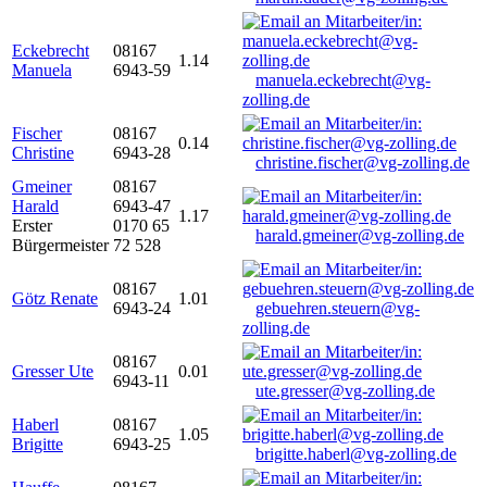
Eckebrecht
08167
1.14
Manuela
6943-59
manuela.eckebrecht@vg-
zolling.de
Fischer
08167
0.14
Christine
6943-28
christine.fischer@vg-zolling.de
Gmeiner
08167
Harald
6943-47
1.17
Erster
0170 65
harald.gmeiner@vg-zolling.de
Bürgermeister
72 528
08167
Götz Renate
1.01
6943-24
gebuehren.steuern@vg-
zolling.de
08167
Gresser Ute
0.01
6943-11
ute.gresser@vg-zolling.de
Haberl
08167
1.05
Brigitte
6943-25
brigitte.haberl@vg-zolling.de