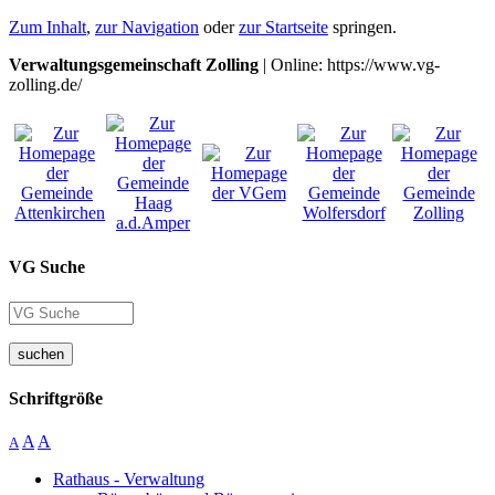
Zum Inhalt
,
zur Navigation
oder
zur Startseite
springen.
Verwaltungsgemeinschaft Zolling
| Online: https://www.vg-
zolling.de/
VG Suche
suchen
Schriftgröße
A
A
A
Rathaus - Verwaltung