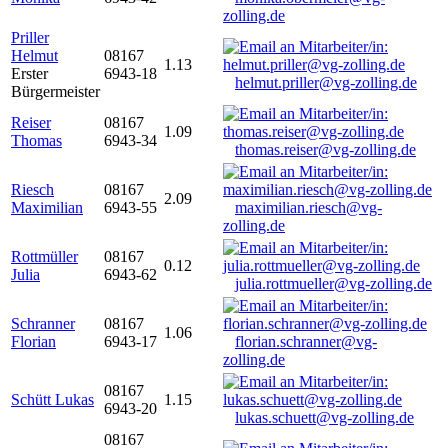
zolling.de
Priller
Helmut
08167
1.13
Erster
6943-18
helmut.priller@vg-zolling.de
Bürgermeister
Reiser
08167
1.09
Thomas
6943-34
thomas.reiser@vg-zolling.de
Riesch
08167
2.09
Maximilian
6943-55
maximilian.riesch@vg-
zolling.de
Rottmüller
08167
0.12
Julia
6943-62
julia.rottmueller@vg-zolling.de
Schranner
08167
1.06
Florian
6943-17
florian.schranner@vg-
zolling.de
08167
Schütt Lukas
1.15
6943-20
lukas.schuett@vg-zolling.de
08167