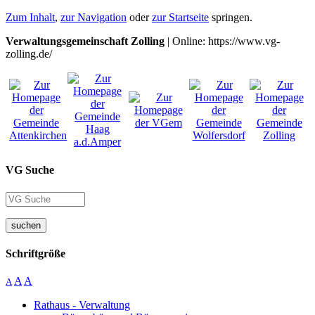
Zum Inhalt
,
zur Navigation
oder
zur Startseite
springen.
Verwaltungsgemeinschaft Zolling
| Online: https://www.vg-
zolling.de/
VG Suche
suchen
Schriftgröße
A
A
A
Rathaus - Verwaltung