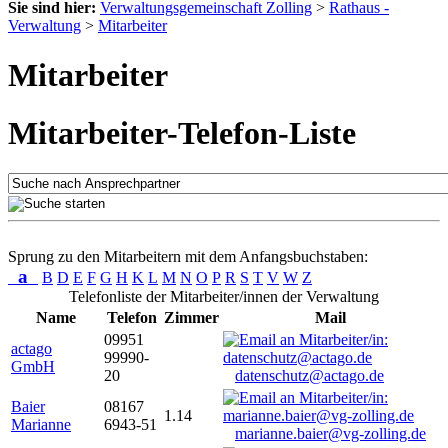
Sie sind hier:
Verwaltungsgemeinschaft Zolling
>
Rathaus -
Verwaltung
>
Mitarbeiter
Mitarbeiter
Mitarbeiter-Telefon-Liste
Sprung zu den Mitarbeitern mit dem Anfangsbuchstaben:
a
B
D
E
F
G
H
K
L
M
N
O
P
R
S
T
V
W
Z
Telefonliste der Mitarbeiter/innen der Verwaltung
Name
Telefon
Zimmer
Mail
09951
actago
99990-
GmbH
20
datenschutz@actago.de
Baier
08167
1.14
Marianne
6943-51
marianne.baier@vg-zolling.de