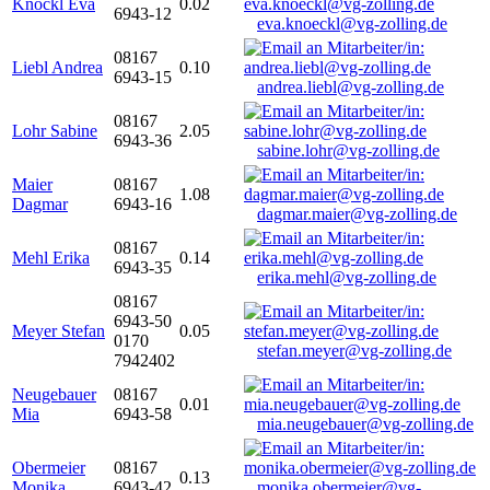
Knöckl Eva
0.02
6943-12
eva.knoeckl@vg-zolling.de
08167
Liebl Andrea
0.10
6943-15
andrea.liebl@vg-zolling.de
08167
Lohr Sabine
2.05
6943-36
sabine.lohr@vg-zolling.de
Maier
08167
1.08
Dagmar
6943-16
dagmar.maier@vg-zolling.de
08167
Mehl Erika
0.14
6943-35
erika.mehl@vg-zolling.de
08167
6943-50
Meyer Stefan
0.05
0170
stefan.meyer@vg-zolling.de
7942402
Neugebauer
08167
0.01
Mia
6943-58
mia.neugebauer@vg-zolling.de
Obermeier
08167
0.13
Monika
6943-42
monika.obermeier@vg-