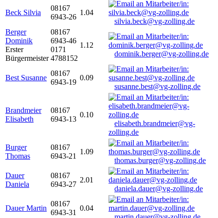
08167
Beck Silvia
1.04
6943-26
silvia.beck@vg-zolling.de
Berger
08167
Dominik
6943-46
1.12
Erster
0171
dominik.berger@vg-zolling.de
Bürgermeister
4788152
08167
Best Susanne
0.09
6943-19
susanne.best@vg-zolling.de
Brandmeier
08167
0.10
Elisabeth
6943-13
elisabeth.brandmeier@vg-
zolling.de
Burger
08167
1.09
Thomas
6943-21
thomas.burger@vg-zolling.de
Dauer
08167
2.01
Daniela
6943-27
daniela.dauer@vg-zolling.de
08167
Dauer Martin
0.04
6943-31
martin.dauer@vg-zolling.de