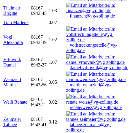
Thalmair
08167
1.03
Brigitte
6943-45
finanzen@vg-zolling.de
Toth Marlene
0.07
Vogl
08167
1.02
Alexandra
6943-39
vollstreckungsstelle@vg-
zolling.de
Vrhovnik
08167
1.07
Daniel
6943-37
daniel.vrhovnik@vg-zolling.de
Weinzierl
08167
0.05
Martin
6943-56
martin.weinzierl@vg-
zolling.de
08167
Weiß Renate
0.02
6943-12
renate.weiss@vg-zolling.de
Zeilmaier
08167
0.12
Tahnee
6943-41
tahnee.zeilmaier@vg-
zolling.de