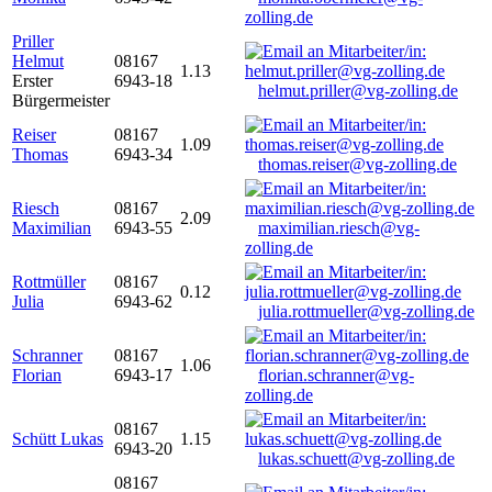
zolling.de
Priller
Helmut
08167
1.13
Erster
6943-18
helmut.priller@vg-zolling.de
Bürgermeister
Reiser
08167
1.09
Thomas
6943-34
thomas.reiser@vg-zolling.de
Riesch
08167
2.09
Maximilian
6943-55
maximilian.riesch@vg-
zolling.de
Rottmüller
08167
0.12
Julia
6943-62
julia.rottmueller@vg-zolling.de
Schranner
08167
1.06
Florian
6943-17
florian.schranner@vg-
zolling.de
08167
Schütt Lukas
1.15
6943-20
lukas.schuett@vg-zolling.de
08167