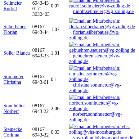
Sellmeier
6943-43
0.07
Rudolf
0171
rudolf.sellmeier@vg-zolling.de
3032403
Silberbauer
08167
1.07
Florian
6943-44
florian.silberbauer@vg-
zolling.de
08167
Soller Bianca
1.01
6943-33
gebuehren.steuern@vg-
zolling.de
Sommerer
08167
0.11
Christina
6943-61
christina.sommerer@vg-
zolling.de
Sonnhütter
08167
2.06
Norbert
6943-22
norbert.sonnhuetter@vg-
zolling.de
Steinecke
08167
0.03
Corinna
6943-32
vhs-zolling@vhs-moosburg.de