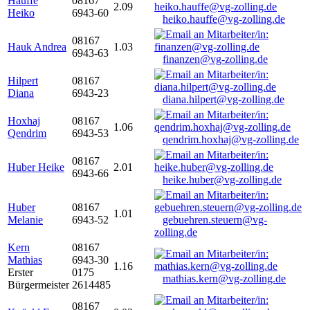
Hauffe
08167
2.09
Heiko
6943-60
heiko.hauffe@vg-zolling.de
08167
Hauk Andrea
1.03
6943-63
finanzen@vg-zolling.de
Hilpert
08167
Diana
6943-23
diana.hilpert@vg-zolling.de
Hoxhaj
08167
1.06
Qendrim
6943-53
qendrim.hoxhaj@vg-zolling.de
08167
Huber Heike
2.01
6943-66
heike.huber@vg-zolling.de
Huber
08167
1.01
Melanie
6943-52
gebuehren.steuern@vg-
zolling.de
Kern
08167
Mathias
6943-30
1.16
Erster
0175
mathias.kern@vg-zolling.de
Bürgermeister
2614485
08167