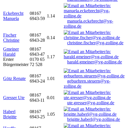
Eckebrecht
08167
1.14
Manuela
6943-59
manuela.eckebrecht@vg-
zolling.de
Fischer
08167
0.14
Christine
6943-28
christine.fischer@vg-zolling.de
Gmeiner
08167
Harald
6943-47
1.17
Erster
0170 65
harald.gmeiner@vg-zolling.de
Bürgermeister
72 528
08167
Götz Renate
1.01
6943-24
gebuehren.steuern@vg-
zolling.de
08167
Gresser Ute
0.01
6943-11
ute.gresser@vg-zolling.de
Haberl
08167
1.05
Brigitte
6943-25
brigitte.haberl@vg-zolling.de