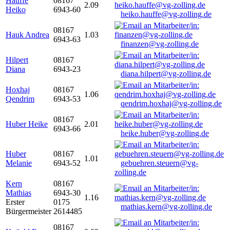
Hauffe
08167
2.09
Heiko
6943-60
heiko.hauffe@vg-zolling.de
08167
Hauk Andrea
1.03
6943-63
finanzen@vg-zolling.de
Hilpert
08167
Diana
6943-23
diana.hilpert@vg-zolling.de
Hoxhaj
08167
1.06
Qendrim
6943-53
qendrim.hoxhaj@vg-zolling.de
08167
Huber Heike
2.01
6943-66
heike.huber@vg-zolling.de
Huber
08167
1.01
Melanie
6943-52
gebuehren.steuern@vg-
zolling.de
Kern
08167
Mathias
6943-30
1.16
Erster
0175
mathias.kern@vg-zolling.de
Bürgermeister
2614485
08167