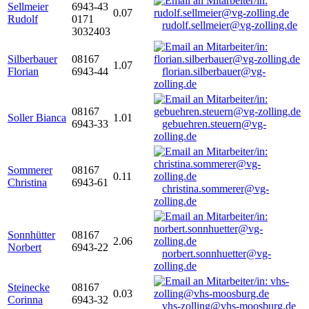
Sellmeier
6943-43
0.07
Rudolf
0171
rudolf.sellmeier@vg-zolling.de
3032403
Silberbauer
08167
1.07
Florian
6943-44
florian.silberbauer@vg-
zolling.de
08167
Soller Bianca
1.01
6943-33
gebuehren.steuern@vg-
zolling.de
Sommerer
08167
0.11
Christina
6943-61
christina.sommerer@vg-
zolling.de
Sonnhütter
08167
2.06
Norbert
6943-22
norbert.sonnhuetter@vg-
zolling.de
Steinecke
08167
0.03
Corinna
6943-32
vhs-zolling@vhs-moosburg.de