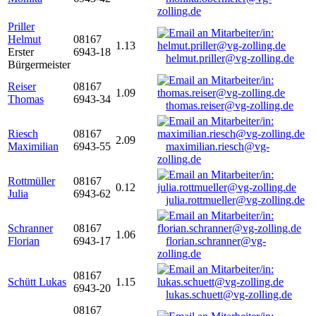
zolling.de
Priller
Helmut
08167
1.13
Erster
6943-18
helmut.priller@vg-zolling.de
Bürgermeister
Reiser
08167
1.09
Thomas
6943-34
thomas.reiser@vg-zolling.de
Riesch
08167
2.09
Maximilian
6943-55
maximilian.riesch@vg-
zolling.de
Rottmüller
08167
0.12
Julia
6943-62
julia.rottmueller@vg-zolling.de
Schranner
08167
1.06
Florian
6943-17
florian.schranner@vg-
zolling.de
08167
Schütt Lukas
1.15
6943-20
lukas.schuett@vg-zolling.de
08167