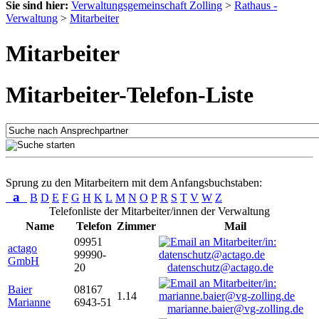
Sie sind hier:
Verwaltungsgemeinschaft Zolling
>
Rathaus -
Verwaltung
>
Mitarbeiter
Mitarbeiter
Mitarbeiter-Telefon-Liste
Sprung zu den Mitarbeitern mit dem Anfangsbuchstaben:
a
B
D
E
F
G
H
K
L
M
N
O
P
R
S
T
V
W
Z
Telefonliste der Mitarbeiter/innen der Verwaltung
Name
Telefon
Zimmer
Mail
09951
actago
99990-
GmbH
20
datenschutz@actago.de
Baier
08167
1.14
Marianne
6943-51
marianne.baier@vg-zolling.de