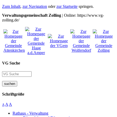
Zum Inhalt
,
zur Navigation
oder
zur Startseite
springen.
Verwaltungsgemeinschaft Zolling
| Online: https://www.vg-
zolling.de/
VG Suche
suchen
Schriftgröße
A
A
A
Rathaus - Verwaltung