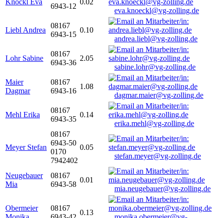
Knöckl Eva
0.02
6943-12
eva.knoeckl@vg-zolling.de
08167
Liebl Andrea
0.10
6943-15
andrea.liebl@vg-zolling.de
08167
Lohr Sabine
2.05
6943-36
sabine.lohr@vg-zolling.de
Maier
08167
1.08
Dagmar
6943-16
dagmar.maier@vg-zolling.de
08167
Mehl Erika
0.14
6943-35
erika.mehl@vg-zolling.de
08167
6943-50
Meyer Stefan
0.05
0170
stefan.meyer@vg-zolling.de
7942402
Neugebauer
08167
0.01
Mia
6943-58
mia.neugebauer@vg-zolling.de
Obermeier
08167
0.13
Monika
6943-42
monika.obermeier@vg-