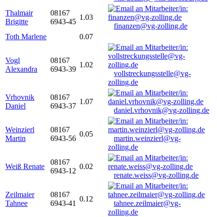
Thalmair
08167
1.03
Brigitte
6943-45
finanzen@vg-zolling.de
Toth Marlene
0.07
Vogl
08167
1.02
Alexandra
6943-39
vollstreckungsstelle@vg-
zolling.de
Vrhovnik
08167
1.07
Daniel
6943-37
daniel.vrhovnik@vg-zolling.de
Weinzierl
08167
0.05
Martin
6943-56
martin.weinzierl@vg-
zolling.de
08167
Weiß Renate
0.02
6943-12
renate.weiss@vg-zolling.de
Zeilmaier
08167
0.12
Tahnee
6943-41
tahnee.zeilmaier@vg-
zolling.de