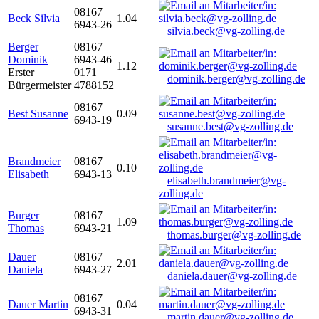
08167
Beck Silvia
1.04
6943-26
silvia.beck@vg-zolling.de
Berger
08167
Dominik
6943-46
1.12
Erster
0171
dominik.berger@vg-zolling.de
Bürgermeister
4788152
08167
Best Susanne
0.09
6943-19
susanne.best@vg-zolling.de
Brandmeier
08167
0.10
Elisabeth
6943-13
elisabeth.brandmeier@vg-
zolling.de
Burger
08167
1.09
Thomas
6943-21
thomas.burger@vg-zolling.de
Dauer
08167
2.01
Daniela
6943-27
daniela.dauer@vg-zolling.de
08167
Dauer Martin
0.04
6943-31
martin.dauer@vg-zolling.de