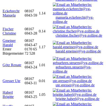
Eckebrecht
08167
1.14
Manuela
6943-59
manuela.eckebrecht@vg-
zolling.de
Fischer
08167
0.14
Christine
6943-28
christine.fischer@vg-zolling.de
Gmeiner
08167
Harald
6943-47
1.17
Erster
0170 65
harald.gmeiner@vg-zolling.de
Bürgermeister
72 528
08167
Götz Renate
1.01
6943-24
gebuehren.steuern@vg-
zolling.de
08167
Gresser Ute
0.01
6943-11
ute.gresser@vg-zolling.de
Haberl
08167
1.05
Brigitte
6943-25
brigitte.haberl@vg-zolling.de