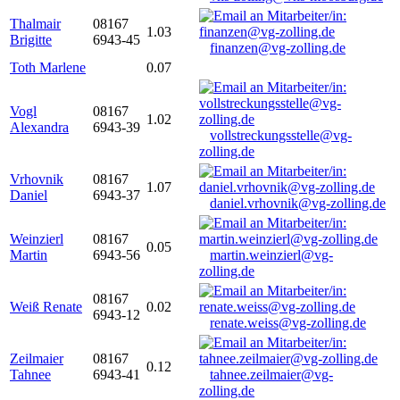
Thalmair
08167
1.03
Brigitte
6943-45
finanzen@vg-zolling.de
Toth Marlene
0.07
Vogl
08167
1.02
Alexandra
6943-39
vollstreckungsstelle@vg-
zolling.de
Vrhovnik
08167
1.07
Daniel
6943-37
daniel.vrhovnik@vg-zolling.de
Weinzierl
08167
0.05
Martin
6943-56
martin.weinzierl@vg-
zolling.de
08167
Weiß Renate
0.02
6943-12
renate.weiss@vg-zolling.de
Zeilmaier
08167
0.12
Tahnee
6943-41
tahnee.zeilmaier@vg-
zolling.de