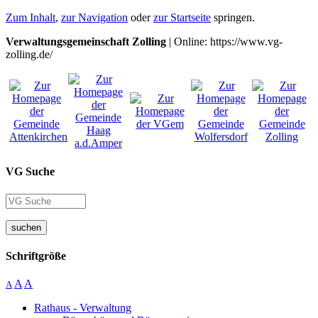
Zum Inhalt
,
zur Navigation
oder
zur Startseite
springen.
Verwaltungsgemeinschaft Zolling
| Online: https://www.vg-
zolling.de/
VG Suche
suchen
Schriftgröße
A
A
A
Rathaus - Verwaltung