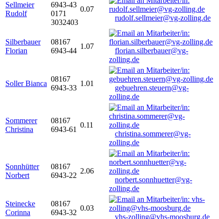
Sellmeier
6943-43
0.07
Rudolf
0171
rudolf.sellmeier@vg-zolling.de
3032403
Silberbauer
08167
1.07
Florian
6943-44
florian.silberbauer@vg-
zolling.de
08167
Soller Bianca
1.01
6943-33
gebuehren.steuern@vg-
zolling.de
Sommerer
08167
0.11
Christina
6943-61
christina.sommerer@vg-
zolling.de
Sonnhütter
08167
2.06
Norbert
6943-22
norbert.sonnhuetter@vg-
zolling.de
Steinecke
08167
0.03
Corinna
6943-32
vhs-zolling@vhs-moosburg.de