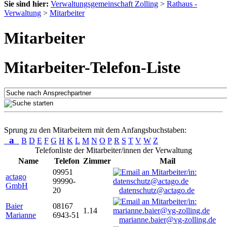
Sie sind hier:
Verwaltungsgemeinschaft Zolling
>
Rathaus -
Verwaltung
>
Mitarbeiter
Mitarbeiter
Mitarbeiter-Telefon-Liste
Sprung zu den Mitarbeitern mit dem Anfangsbuchstaben:
a
B
D
E
F
G
H
K
L
M
N
O
P
R
S
T
V
W
Z
Telefonliste der Mitarbeiter/innen der Verwaltung
Name
Telefon
Zimmer
Mail
09951
actago
99990-
GmbH
20
datenschutz@actago.de
Baier
08167
1.14
Marianne
6943-51
marianne.baier@vg-zolling.de