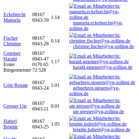
Eckebrecht
08167
1.14
Manuela
6943-59
manuela.eckebrecht@vg-
zolling.de
Fischer
08167
0.14
Christine
6943-28
christine.fischer@vg-zolling.de
Gmeiner
08167
Harald
6943-47
1.17
Erster
0170 65
harald.gmeiner@vg-zolling.de
Bürgermeister
72 528
08167
Götz Renate
1.01
6943-24
gebuehren.steuern@vg-
zolling.de
08167
Gresser Ute
0.01
6943-11
ute.gresser@vg-zolling.de
Haberl
08167
1.05
Brigitte
6943-25
brigitte.haberl@vg-zolling.de