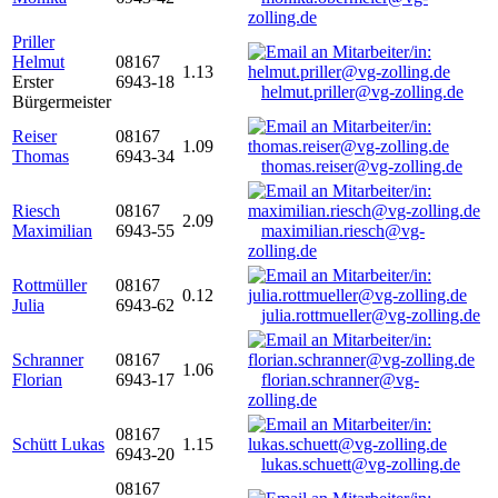
zolling.de
Priller
Helmut
08167
1.13
Erster
6943-18
helmut.priller@vg-zolling.de
Bürgermeister
Reiser
08167
1.09
Thomas
6943-34
thomas.reiser@vg-zolling.de
Riesch
08167
2.09
Maximilian
6943-55
maximilian.riesch@vg-
zolling.de
Rottmüller
08167
0.12
Julia
6943-62
julia.rottmueller@vg-zolling.de
Schranner
08167
1.06
Florian
6943-17
florian.schranner@vg-
zolling.de
08167
Schütt Lukas
1.15
6943-20
lukas.schuett@vg-zolling.de
08167