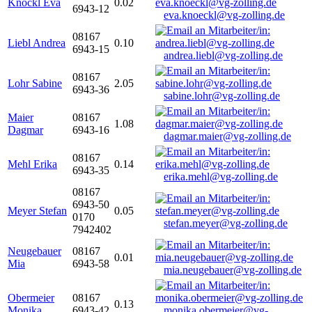
Knöckl Eva
0.02
6943-12
eva.knoeckl@vg-zolling.de
08167
Liebl Andrea
0.10
6943-15
andrea.liebl@vg-zolling.de
08167
Lohr Sabine
2.05
6943-36
sabine.lohr@vg-zolling.de
Maier
08167
1.08
Dagmar
6943-16
dagmar.maier@vg-zolling.de
08167
Mehl Erika
0.14
6943-35
erika.mehl@vg-zolling.de
08167
6943-50
Meyer Stefan
0.05
0170
stefan.meyer@vg-zolling.de
7942402
Neugebauer
08167
0.01
Mia
6943-58
mia.neugebauer@vg-zolling.de
Obermeier
08167
0.13
Monika
6943-42
monika.obermeier@vg-