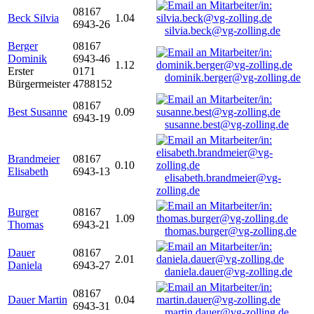
08167
Beck Silvia
1.04
6943-26
silvia.beck@vg-zolling.de
Berger
08167
Dominik
6943-46
1.12
Erster
0171
dominik.berger@vg-zolling.de
Bürgermeister
4788152
08167
Best Susanne
0.09
6943-19
susanne.best@vg-zolling.de
Brandmeier
08167
0.10
Elisabeth
6943-13
elisabeth.brandmeier@vg-
zolling.de
Burger
08167
1.09
Thomas
6943-21
thomas.burger@vg-zolling.de
Dauer
08167
2.01
Daniela
6943-27
daniela.dauer@vg-zolling.de
08167
Dauer Martin
0.04
6943-31
martin.dauer@vg-zolling.de