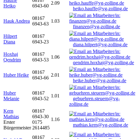
Hauffe
08167
2.09
Heiko
6943-60
heiko.hauffe@vg-zolling.de
08167
Hauk Andrea
1.03
6943-63
finanzen@vg-zolling.de
Hilpert
08167
Diana
6943-23
diana.hilpert@vg-zolling.de
Hoxhaj
08167
1.06
Qendrim
6943-53
qendrim.hoxhaj@vg-zolling.de
08167
Huber Heike
2.01
6943-66
heike.huber@vg-zolling.de
Huber
08167
1.01
Melanie
6943-52
gebuehren.steuern@vg-
zolling.de
Kern
08167
Mathias
6943-30
1.16
Erster
0175
mathias.kern@vg-zolling.de
Bürgermeister
2614485
08167