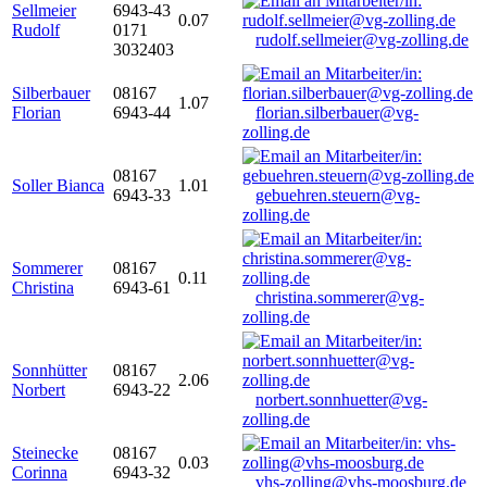
Sellmeier
6943-43
0.07
Rudolf
0171
rudolf.sellmeier@vg-zolling.de
3032403
Silberbauer
08167
1.07
Florian
6943-44
florian.silberbauer@vg-
zolling.de
08167
Soller Bianca
1.01
6943-33
gebuehren.steuern@vg-
zolling.de
Sommerer
08167
0.11
Christina
6943-61
christina.sommerer@vg-
zolling.de
Sonnhütter
08167
2.06
Norbert
6943-22
norbert.sonnhuetter@vg-
zolling.de
Steinecke
08167
0.03
Corinna
6943-32
vhs-zolling@vhs-moosburg.de