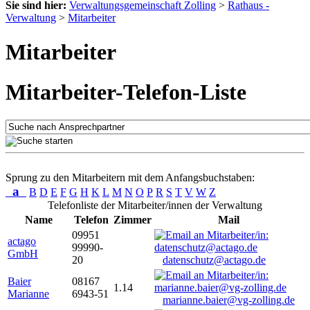
Sie sind hier:
Verwaltungsgemeinschaft Zolling
>
Rathaus -
Verwaltung
>
Mitarbeiter
Mitarbeiter
Mitarbeiter-Telefon-Liste
Sprung zu den Mitarbeitern mit dem Anfangsbuchstaben:
a
B
D
E
F
G
H
K
L
M
N
O
P
R
S
T
V
W
Z
Telefonliste der Mitarbeiter/innen der Verwaltung
Name
Telefon
Zimmer
Mail
09951
actago
99990-
GmbH
20
datenschutz@actago.de
Baier
08167
1.14
Marianne
6943-51
marianne.baier@vg-zolling.de