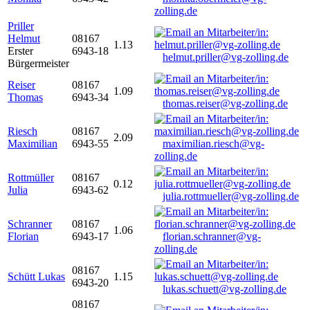
zolling.de
Priller
Helmut
08167
1.13
Erster
6943-18
helmut.priller@vg-zolling.de
Bürgermeister
Reiser
08167
1.09
Thomas
6943-34
thomas.reiser@vg-zolling.de
Riesch
08167
2.09
Maximilian
6943-55
maximilian.riesch@vg-
zolling.de
Rottmüller
08167
0.12
Julia
6943-62
julia.rottmueller@vg-zolling.de
Schranner
08167
1.06
Florian
6943-17
florian.schranner@vg-
zolling.de
08167
Schütt Lukas
1.15
6943-20
lukas.schuett@vg-zolling.de
08167