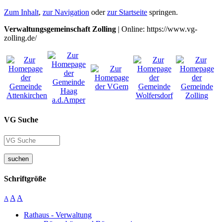
Zum Inhalt
,
zur Navigation
oder
zur Startseite
springen.
Verwaltungsgemeinschaft Zolling
| Online: https://www.vg-
zolling.de/
VG Suche
suchen
Schriftgröße
A
A
A
Rathaus - Verwaltung