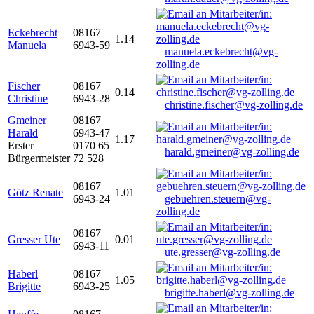
Eckebrecht
08167
1.14
Manuela
6943-59
manuela.eckebrecht@vg-
zolling.de
Fischer
08167
0.14
Christine
6943-28
christine.fischer@vg-zolling.de
Gmeiner
08167
Harald
6943-47
1.17
Erster
0170 65
harald.gmeiner@vg-zolling.de
Bürgermeister
72 528
08167
Götz Renate
1.01
6943-24
gebuehren.steuern@vg-
zolling.de
08167
Gresser Ute
0.01
6943-11
ute.gresser@vg-zolling.de
Haberl
08167
1.05
Brigitte
6943-25
brigitte.haberl@vg-zolling.de