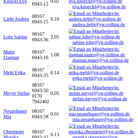
Knöckl Eva
0.02
6943-12
eva.knoeckl@vg-zolling.de
08167
Liebl Andrea
0.10
6943-15
andrea.liebl@vg-zolling.de
08167
Lohr Sabine
2.05
6943-36
sabine.lohr@vg-zolling.de
Maier
08167
1.08
Dagmar
6943-16
dagmar.maier@vg-zolling.de
08167
Mehl Erika
0.14
6943-35
erika.mehl@vg-zolling.de
08167
6943-50
Meyer Stefan
0.05
0170
stefan.meyer@vg-zolling.de
7942402
Neugebauer
08167
0.01
Mia
6943-58
mia.neugebauer@vg-zolling.de
Obermeier
08167
0.13
Monika
6943-42
monika.obermeier@vg-