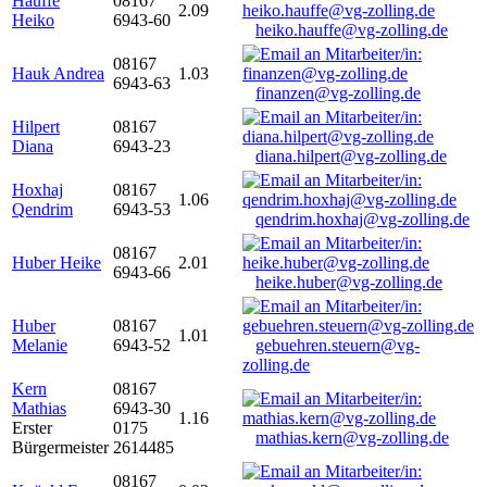
Hauffe
08167
2.09
Heiko
6943-60
heiko.hauffe@vg-zolling.de
08167
Hauk Andrea
1.03
6943-63
finanzen@vg-zolling.de
Hilpert
08167
Diana
6943-23
diana.hilpert@vg-zolling.de
Hoxhaj
08167
1.06
Qendrim
6943-53
qendrim.hoxhaj@vg-zolling.de
08167
Huber Heike
2.01
6943-66
heike.huber@vg-zolling.de
Huber
08167
1.01
Melanie
6943-52
gebuehren.steuern@vg-
zolling.de
Kern
08167
Mathias
6943-30
1.16
Erster
0175
mathias.kern@vg-zolling.de
Bürgermeister
2614485
08167