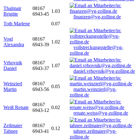
Thalmair
08167
1.03
Brigitte
6943-45
finanzen@vg-zolling.de
Toth Marlene
0.07
Vogl
08167
1.02
Alexandra
6943-39
vollstreckungsstelle@vg-
zolling.de
Vrhovnik
08167
1.07
Daniel
6943-37
daniel.vrhovnik@vg-zolling.de
Weinzierl
08167
0.05
Martin
6943-56
martin.weinzierl@vg-
zolling.de
08167
Weiß Renate
0.02
6943-12
renate.weiss@vg-zolling.de
Zeilmaier
08167
0.12
Tahnee
6943-41
tahnee.zeilmaier@vg-
zolling.de