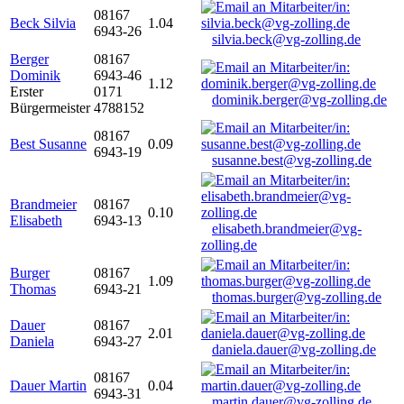
08167
Beck Silvia
1.04
6943-26
silvia.beck@vg-zolling.de
Berger
08167
Dominik
6943-46
1.12
Erster
0171
dominik.berger@vg-zolling.de
Bürgermeister
4788152
08167
Best Susanne
0.09
6943-19
susanne.best@vg-zolling.de
Brandmeier
08167
0.10
Elisabeth
6943-13
elisabeth.brandmeier@vg-
zolling.de
Burger
08167
1.09
Thomas
6943-21
thomas.burger@vg-zolling.de
Dauer
08167
2.01
Daniela
6943-27
daniela.dauer@vg-zolling.de
08167
Dauer Martin
0.04
6943-31
martin.dauer@vg-zolling.de