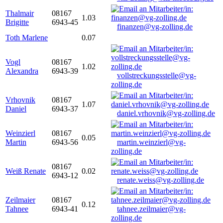
Thalmair
08167
1.03
Brigitte
6943-45
finanzen@vg-zolling.de
Toth Marlene
0.07
Vogl
08167
1.02
Alexandra
6943-39
vollstreckungsstelle@vg-
zolling.de
Vrhovnik
08167
1.07
Daniel
6943-37
daniel.vrhovnik@vg-zolling.de
Weinzierl
08167
0.05
Martin
6943-56
martin.weinzierl@vg-
zolling.de
08167
Weiß Renate
0.02
6943-12
renate.weiss@vg-zolling.de
Zeilmaier
08167
0.12
Tahnee
6943-41
tahnee.zeilmaier@vg-
zolling.de