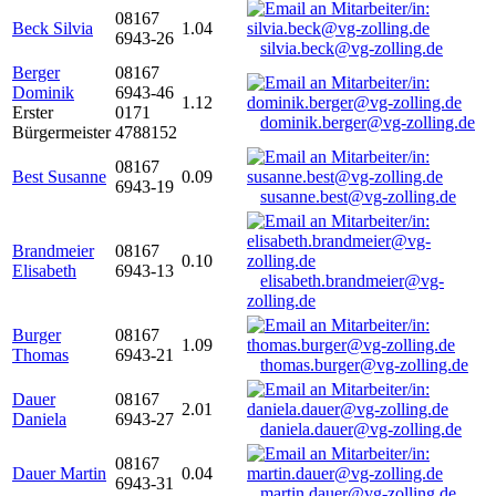
08167
Beck Silvia
1.04
6943-26
silvia.beck@vg-zolling.de
Berger
08167
Dominik
6943-46
1.12
Erster
0171
dominik.berger@vg-zolling.de
Bürgermeister
4788152
08167
Best Susanne
0.09
6943-19
susanne.best@vg-zolling.de
Brandmeier
08167
0.10
Elisabeth
6943-13
elisabeth.brandmeier@vg-
zolling.de
Burger
08167
1.09
Thomas
6943-21
thomas.burger@vg-zolling.de
Dauer
08167
2.01
Daniela
6943-27
daniela.dauer@vg-zolling.de
08167
Dauer Martin
0.04
6943-31
martin.dauer@vg-zolling.de