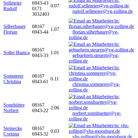
Sellmeier
6943-43
0.07
Rudolf
0171
rudolf.sellmeier@vg-zolling.de
3032403
Silberbauer
08167
1.07
Florian
6943-44
florian.silberbauer@vg-
zolling.de
08167
Soller Bianca
1.01
6943-33
gebuehren.steuern@vg-
zolling.de
Sommerer
08167
0.11
Christina
6943-61
christina.sommerer@vg-
zolling.de
Sonnhütter
08167
2.06
Norbert
6943-22
norbert.sonnhuetter@vg-
zolling.de
Steinecke
08167
0.03
Corinna
6943-32
vhs-zolling@vhs-moosburg.de