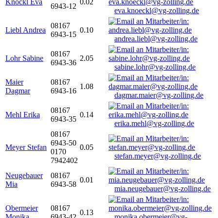
Knöckl Eva
0.02
6943-12
eva.knoeckl@vg-zolling.de
08167
Liebl Andrea
0.10
6943-15
andrea.liebl@vg-zolling.de
08167
Lohr Sabine
2.05
6943-36
sabine.lohr@vg-zolling.de
Maier
08167
1.08
Dagmar
6943-16
dagmar.maier@vg-zolling.de
08167
Mehl Erika
0.14
6943-35
erika.mehl@vg-zolling.de
08167
6943-50
Meyer Stefan
0.05
0170
stefan.meyer@vg-zolling.de
7942402
Neugebauer
08167
0.01
Mia
6943-58
mia.neugebauer@vg-zolling.de
Obermeier
08167
0.13
Monika
6943-42
monika.obermeier@vg-