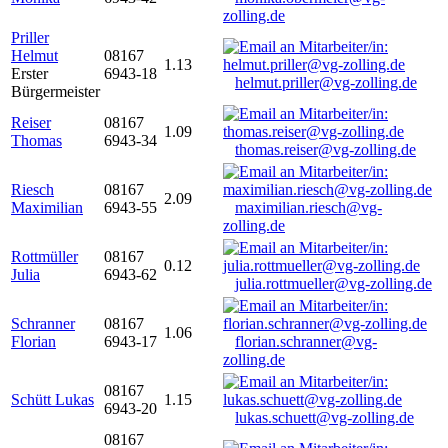
zolling.de
Priller
Helmut
08167
1.13
Erster
6943-18
helmut.priller@vg-zolling.de
Bürgermeister
Reiser
08167
1.09
Thomas
6943-34
thomas.reiser@vg-zolling.de
Riesch
08167
2.09
Maximilian
6943-55
maximilian.riesch@vg-
zolling.de
Rottmüller
08167
0.12
Julia
6943-62
julia.rottmueller@vg-zolling.de
Schranner
08167
1.06
Florian
6943-17
florian.schranner@vg-
zolling.de
08167
Schütt Lukas
1.15
6943-20
lukas.schuett@vg-zolling.de
08167