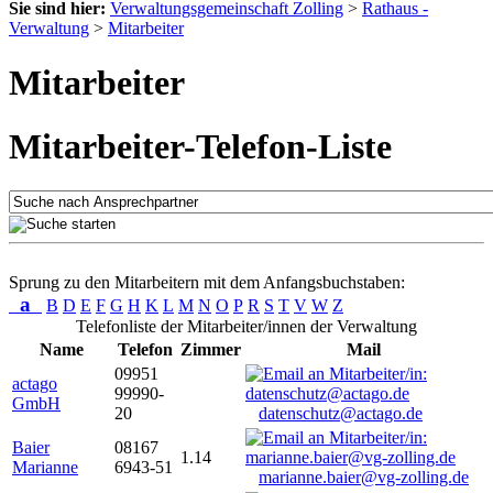
Sie sind hier:
Verwaltungsgemeinschaft Zolling
>
Rathaus -
Verwaltung
>
Mitarbeiter
Mitarbeiter
Mitarbeiter-Telefon-Liste
Sprung zu den Mitarbeitern mit dem Anfangsbuchstaben:
a
B
D
E
F
G
H
K
L
M
N
O
P
R
S
T
V
W
Z
Telefonliste der Mitarbeiter/innen der Verwaltung
Name
Telefon
Zimmer
Mail
09951
actago
99990-
GmbH
20
datenschutz@actago.de
Baier
08167
1.14
Marianne
6943-51
marianne.baier@vg-zolling.de