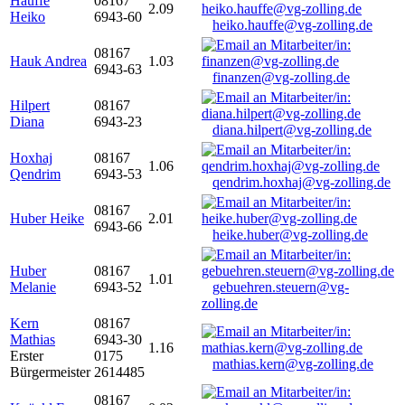
Hauffe
08167
2.09
Heiko
6943-60
heiko.hauffe@vg-zolling.de
08167
Hauk Andrea
1.03
6943-63
finanzen@vg-zolling.de
Hilpert
08167
Diana
6943-23
diana.hilpert@vg-zolling.de
Hoxhaj
08167
1.06
Qendrim
6943-53
qendrim.hoxhaj@vg-zolling.de
08167
Huber Heike
2.01
6943-66
heike.huber@vg-zolling.de
Huber
08167
1.01
Melanie
6943-52
gebuehren.steuern@vg-
zolling.de
Kern
08167
Mathias
6943-30
1.16
Erster
0175
mathias.kern@vg-zolling.de
Bürgermeister
2614485
08167