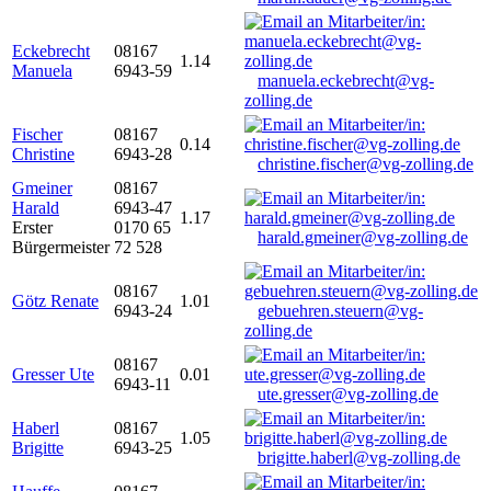
Eckebrecht
08167
1.14
Manuela
6943-59
manuela.eckebrecht@vg-
zolling.de
Fischer
08167
0.14
Christine
6943-28
christine.fischer@vg-zolling.de
Gmeiner
08167
Harald
6943-47
1.17
Erster
0170 65
harald.gmeiner@vg-zolling.de
Bürgermeister
72 528
08167
Götz Renate
1.01
6943-24
gebuehren.steuern@vg-
zolling.de
08167
Gresser Ute
0.01
6943-11
ute.gresser@vg-zolling.de
Haberl
08167
1.05
Brigitte
6943-25
brigitte.haberl@vg-zolling.de