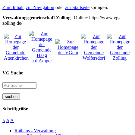
Zum Inhalt
,
zur Navigation
oder
zur Startseite
springen.
Verwaltungsgemeinschaft Zolling
| Online: https://www.vg-
zolling.de/
VG Suche
suchen
Schriftgröße
A
A
A
Rathaus - Verwaltung