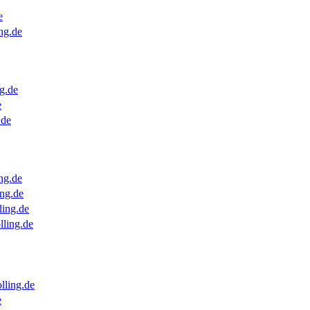
e
ng.de
g.de
e
.de
ng.de
ng.de
ling.de
lling.de
lling.de
e