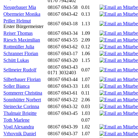
0170 7942402
Neugebauer Mia
08167 6943-58
0.01
Obermeier Monika
08167 6943-42
0.13
Priller Helmut
08167 6943-18
1.13
Erster Bürgermeister
Reiser Thomas
08167 6943-34
1.09
Riesch Maximilian
08167 6943-55
2.09
Rottmüller Julia
08167 6943-62
0.12
Schranner Florian
08167 6943-17
1.06
Schütt Lukas
08167 6943-20
1.15
08167 6943-43
Sellmeier Rudolf
0.07
0171 3032403
Silberbauer Florian
08167 6943-44
1.07
Soller Bianca
08167 6943-33
1.01
Sommerer Christina
08167 6943-61
0.11
Sonnhütter Norbert
08167 6943-22
2.06
Steinecke Corinna
08167 6943-32
0.03
Thalmair Brigitte
08167 6943-45
1.03
Toth Marlene
0.07
Vogl Alexandra
08167 6943-39
1.02
Vrhovnik Daniel
08167 6943-37
1.07