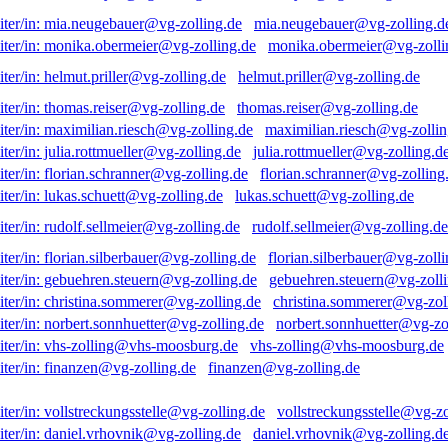
mia.neugebauer@vg-zolling.d
monika.obermeier@vg-zolli
helmut.priller@vg-zolling.de
thomas.reiser@vg-zolling.de
maximilian.riesch@vg-zollin
julia.rottmueller@vg-zolling.d
florian.schranner@vg-zolling
lukas.schuett@vg-zolling.de
rudolf.sellmeier@vg-zolling.de
florian.silberbauer@vg-zolli
gebuehren.steuern@vg-zolli
christina.sommerer@vg-zol
norbert.sonnhuetter@vg-zo
vhs-zolling@vhs-moosburg.de
finanzen@vg-zolling.de
vollstreckungsstelle@vg-zo
daniel.vrhovnik@vg-zolling.d