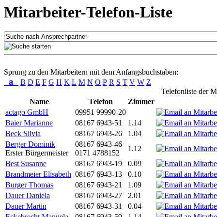
Mitarbeiter-Telefon-Liste
Sprung zu den Mitarbeitern mit dem Anfangsbuchstaben:
a
B
D
E
F
G
H
K
L
M
N
O
P
R
S
T
V
W
Z
Telefonliste der M
Name
Telefon
Zimmer
actago GmbH
09951 99990-20
Baier Marianne
08167 6943-51
1.14
Beck Silvia
08167 6943-26
1.04
Berger Dominik
08167 6943-46
1.12
Erster Bürgermeister
0171 4788152
Best Susanne
08167 6943-19
0.09
Brandmeier Elisabeth
08167 6943-13
0.10
Burger Thomas
08167 6943-21
1.09
Dauer Daniela
08167 6943-27
2.01
Dauer Martin
08167 6943-31
0.04
Eckebrecht Manuela
08167 6943-59
1.14