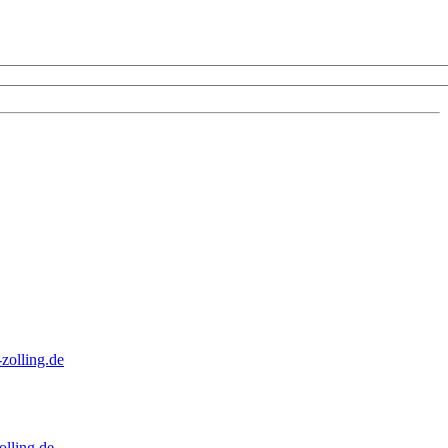
zolling.de
lling.de