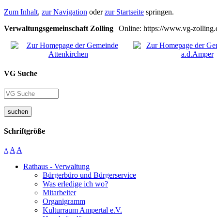
Zum Inhalt
,
zur Navigation
oder
zur Startseite
springen.
Verwaltungsgemeinschaft Zolling
| Online: https://www.vg-zolling.
VG Suche
suchen
Schriftgröße
A
A
A
Rathaus - Verwaltung
Bürgerbüro und Bürgerservice
Was erledige ich wo?
Mitarbeiter
Organigramm
Kulturraum Ampertal e.V.