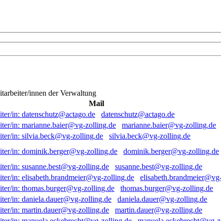
itarbeiter/innen der Verwaltung
Mail
datenschutz@actago.de
marianne.baier@vg-zolling.de
silvia.beck@vg-zolling.de
dominik.berger@vg-zolling.de
susanne.best@vg-zolling.de
elisabeth.brandmeier@vg-
thomas.burger@vg-zolling.de
daniela.dauer@vg-zolling.de
martin.dauer@vg-zolling.de
manuela.eckebrecht@vg-zo