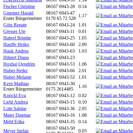
Fischer Christine
08167 6943-28
0.14
Gmeiner Harald
08167 6943-47
1.17
Erster Bürgermeister
0170 65 72 528
Götz Renate
08167 6943-24
1.01
Gresser Ute
08167 6943-11
0.01
Haberl Brigitte
08167 6943-25
1.05
Hauffe Heiko
08167 6943-60
2.09
Hauk Andrea
08167 6943-63
1.03
Hilpert Diana
08167 6943-23
Hoxhaj Qendrim
08167 6943-53
1.06
Huber Heike
08167 6943-66
2.01
Huber Melanie
08167 6943-52
1.01
Kern Mathias
08167 6943-30
1.16
Erster Bürgermeister
0175 2614485
Knöckl Eva
08167 6943-12
0.02
Liebl Andrea
08167 6943-15
0.10
Lohr Sabine
08167 6943-36
2.05
Maier Dagmar
08167 6943-16
1.08
Mehl Erika
08167 6943-35
0.14
08167 6943-50
Meyer Stefan
0.05