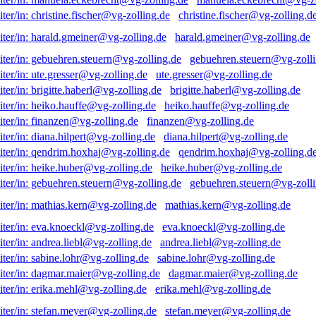
christine.fischer@vg-zolling.d
harald.gmeiner@vg-zolling.de
gebuehren.steuern@vg-zolli
ute.gresser@vg-zolling.de
brigitte.haberl@vg-zolling.de
heiko.hauffe@vg-zolling.de
finanzen@vg-zolling.de
diana.hilpert@vg-zolling.de
qendrim.hoxhaj@vg-zolling.d
heike.huber@vg-zolling.de
gebuehren.steuern@vg-zolli
mathias.kern@vg-zolling.de
eva.knoeckl@vg-zolling.de
andrea.liebl@vg-zolling.de
sabine.lohr@vg-zolling.de
dagmar.maier@vg-zolling.de
erika.mehl@vg-zolling.de
stefan.meyer@vg-zolling.de