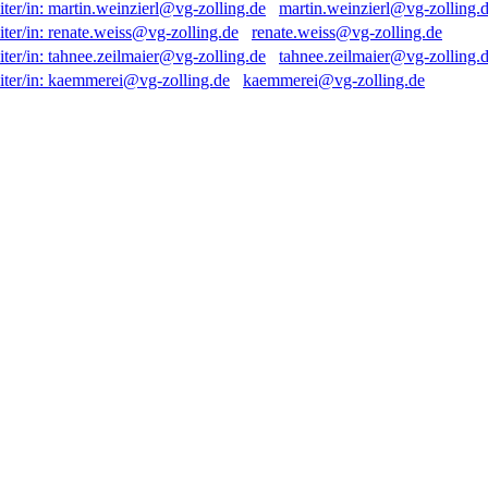
martin.weinzierl@vg-zolling.
renate.weiss@vg-zolling.de
tahnee.zeilmaier@vg-zolling.
kaemmerei@vg-zolling.de