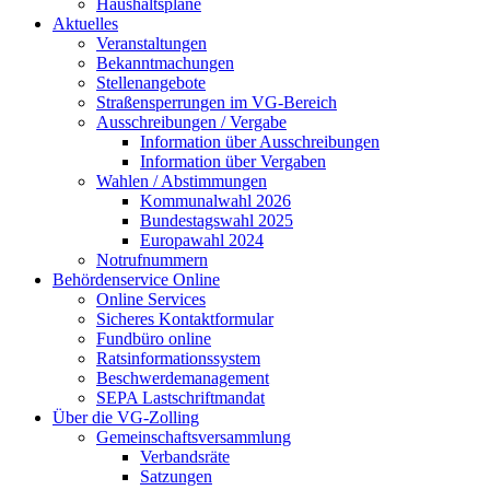
Haushaltspläne
Aktuelles
Veranstaltungen
Bekanntmachungen
Stellenangebote
Straßensperrungen im VG-Bereich
Ausschreibungen / Vergabe
Information über Ausschreibungen
Information über Vergaben
Wahlen / Abstimmungen
Kommunalwahl 2026
Bundestagswahl 2025
Europawahl 2024
Notrufnummern
Behördenservice Online
Online Services
Sicheres Kontaktformular
Fundbüro online
Ratsinformationssystem
Beschwerdemanagement
SEPA Lastschriftmandat
Über die VG-Zolling
Gemeinschaftsversammlung
Verbandsräte
Satzungen