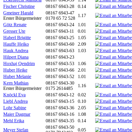
Fischer Christine
08167 6943-28
0.14
Gmeiner Harald
08167 6943-47
1.17
Erster Bürgermeister
0170 65 72 528
Götz Renate
08167 6943-24
1.01
Gresser Ute
08167 6943-11
0.01
Haberl Brigitte
08167 6943-25
1.05
Hauffe Heiko
08167 6943-60
2.09
Hauk Andrea
08167 6943-63
1.03
Hilpert Diana
08167 6943-23
Hoxhaj Qendrim
08167 6943-53
1.06
Huber Heike
08167 6943-66
2.01
Huber Melanie
08167 6943-52
1.01
Kern Mathias
08167 6943-30
1.16
Erster Bürgermeister
0175 2614485
Knöckl Eva
08167 6943-12
0.02
Liebl Andrea
08167 6943-15
0.10
Lohr Sabine
08167 6943-36
2.05
Maier Dagmar
08167 6943-16
1.08
Mehl Erika
08167 6943-35
0.14
08167 6943-50
Meyer Stefan
0.05