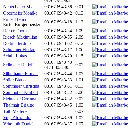
0170 7942402
Neugebauer Mia
08167 6943-58
0.01
Obermeier Monika
08167 6943-42
0.13
Priller Helmut
08167 6943-18
1.13
Erster Bürgermeister
Reiser Thomas
08167 6943-34
1.09
Riesch Maximilian
08167 6943-55
2.09
Rottmüller Julia
08167 6943-62
0.12
Schranner Florian
08167 6943-17
1.06
Schütt Lukas
08167 6943-20
1.15
08167 6943-43
Sellmeier Rudolf
0.07
0171 3032403
Silberbauer Florian
08167 6943-44
1.07
Soller Bianca
08167 6943-33
1.01
Sommerer Christina
08167 6943-61
0.11
Sonnhütter Norbert
08167 6943-22
2.06
Steinecke Corinna
08167 6943-32
0.03
Thalmair Brigitte
08167 6943-45
1.03
Toth Marlene
0.07
Vogl Alexandra
08167 6943-39
1.02
Vrhovnik Daniel
08167 6943-37
1.07