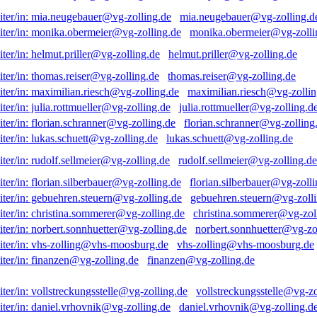
mia.neugebauer@vg-zolling.d
monika.obermeier@vg-zolli
helmut.priller@vg-zolling.de
thomas.reiser@vg-zolling.de
maximilian.riesch@vg-zollin
julia.rottmueller@vg-zolling.d
florian.schranner@vg-zolling
lukas.schuett@vg-zolling.de
rudolf.sellmeier@vg-zolling.de
florian.silberbauer@vg-zolli
gebuehren.steuern@vg-zolli
christina.sommerer@vg-zol
norbert.sonnhuetter@vg-zo
vhs-zolling@vhs-moosburg.de
finanzen@vg-zolling.de
vollstreckungsstelle@vg-zo
daniel.vrhovnik@vg-zolling.d