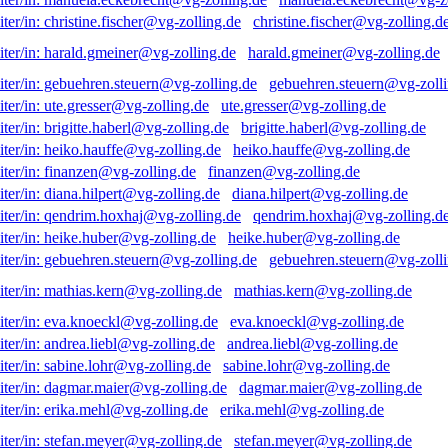
christine.fischer@vg-zolling.d
harald.gmeiner@vg-zolling.de
gebuehren.steuern@vg-zolli
ute.gresser@vg-zolling.de
brigitte.haberl@vg-zolling.de
heiko.hauffe@vg-zolling.de
finanzen@vg-zolling.de
diana.hilpert@vg-zolling.de
qendrim.hoxhaj@vg-zolling.d
heike.huber@vg-zolling.de
gebuehren.steuern@vg-zolli
mathias.kern@vg-zolling.de
eva.knoeckl@vg-zolling.de
andrea.liebl@vg-zolling.de
sabine.lohr@vg-zolling.de
dagmar.maier@vg-zolling.de
erika.mehl@vg-zolling.de
stefan.meyer@vg-zolling.de