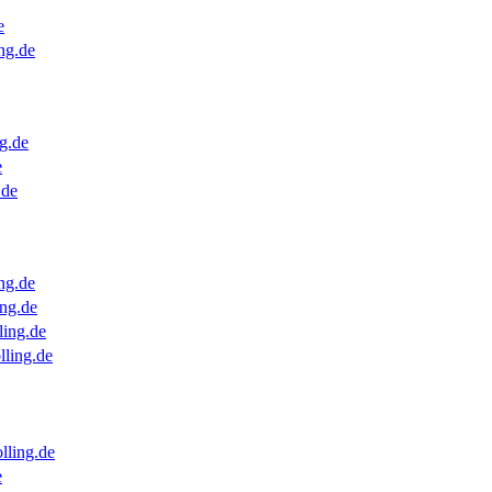
e
ng.de
g.de
e
.de
ng.de
ng.de
ling.de
lling.de
lling.de
e