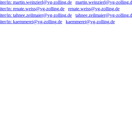
martin.weinzierl@vg-zolling.
renate.weiss@vg-zolling.de
tahnee.zeilmaier@vg-zolling.
kaemmerei@vg-zolling.de