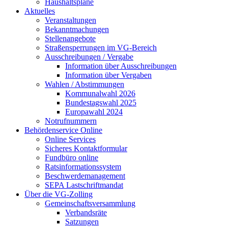
Haushaltspläne
Aktuelles
Veranstaltungen
Bekanntmachungen
Stellenangebote
Straßensperrungen im VG-Bereich
Ausschreibungen / Vergabe
Information über Ausschreibungen
Information über Vergaben
Wahlen / Abstimmungen
Kommunalwahl 2026
Bundestagswahl 2025
Europawahl 2024
Notrufnummern
Behördenservice Online
Online Services
Sicheres Kontaktformular
Fundbüro online
Ratsinformationssystem
Beschwerdemanagement
SEPA Lastschriftmandat
Über die VG-Zolling
Gemeinschaftsversammlung
Verbandsräte
Satzungen