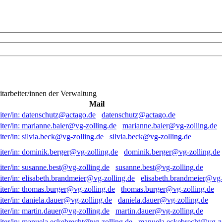
itarbeiter/innen der Verwaltung
Mail
datenschutz@actago.de
marianne.baier@vg-zolling.de
silvia.beck@vg-zolling.de
dominik.berger@vg-zolling.de
susanne.best@vg-zolling.de
elisabeth.brandmeier@vg-
thomas.burger@vg-zolling.de
daniela.dauer@vg-zolling.de
martin.dauer@vg-zolling.de
manuela.eckebrecht@vg-zo