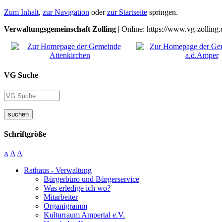
Zum Inhalt
,
zur Navigation
oder
zur Startseite
springen.
Verwaltungsgemeinschaft Zolling
| Online: https://www.vg-zolling.
VG Suche
suchen
Schriftgröße
A
A
A
Rathaus - Verwaltung
Bürgerbüro und Bürgerservice
Was erledige ich wo?
Mitarbeiter
Organigramm
Kulturraum Ampertal e.V.