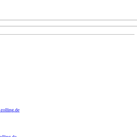
zolling.de
lling.de