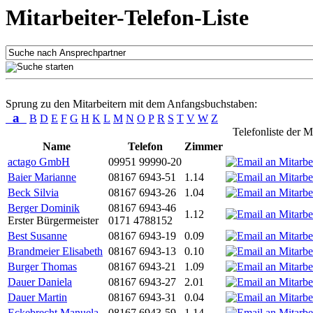
Mitarbeiter-Telefon-Liste
Sprung zu den Mitarbeitern mit dem Anfangsbuchstaben:
a
B
D
E
F
G
H
K
L
M
N
O
P
R
S
T
V
W
Z
Telefonliste der M
Name
Telefon
Zimmer
actago GmbH
09951 99990-20
Baier Marianne
08167 6943-51
1.14
Beck Silvia
08167 6943-26
1.04
Berger Dominik
08167 6943-46
1.12
Erster Bürgermeister
0171 4788152
Best Susanne
08167 6943-19
0.09
Brandmeier Elisabeth
08167 6943-13
0.10
Burger Thomas
08167 6943-21
1.09
Dauer Daniela
08167 6943-27
2.01
Dauer Martin
08167 6943-31
0.04
Eckebrecht Manuela
08167 6943-59
1.14