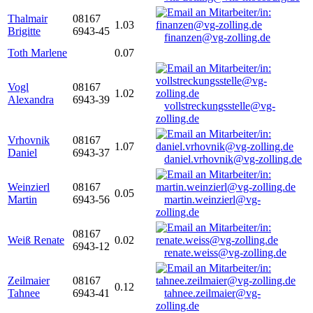
Thalmair
08167
1.03
Brigitte
6943-45
finanzen@vg-zolling.de
Toth Marlene
0.07
Vogl
08167
1.02
Alexandra
6943-39
vollstreckungsstelle@vg-
zolling.de
Vrhovnik
08167
1.07
Daniel
6943-37
daniel.vrhovnik@vg-zolling.de
Weinzierl
08167
0.05
Martin
6943-56
martin.weinzierl@vg-
zolling.de
08167
Weiß Renate
0.02
6943-12
renate.weiss@vg-zolling.de
Zeilmaier
08167
0.12
Tahnee
6943-41
tahnee.zeilmaier@vg-
zolling.de