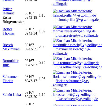
zolling.de
Priller
Helmut
08167
1.13
Erster
6943-18
helmut.priller@vg-zolling.de
Bürgermeister
Reiser
08167
1.09
Thomas
6943-34
thomas.reiser@vg-zolling.de
Riesch
08167
2.09
Maximilian
6943-55
maximilian.riesch@vg-
zolling.de
Rottmüller
08167
0.12
Julia
6943-62
julia.rottmueller@vg-zolling.de
Schranner
08167
1.06
Florian
6943-17
florian.schranner@vg-
zolling.de
08167
Schütt Lukas
1.15
6943-20
lukas.schuett@vg-zolling.de
08167