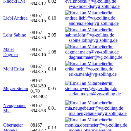
Knöckl Eva
0.02
6943-12
eva.knoeckl@vg-zolling.de
08167
Liebl Andrea
0.10
6943-15
andrea.liebl@vg-zolling.de
08167
Lohr Sabine
2.05
6943-36
sabine.lohr@vg-zolling.de
Maier
08167
1.08
Dagmar
6943-16
dagmar.maier@vg-zolling.de
08167
Mehl Erika
0.14
6943-35
erika.mehl@vg-zolling.de
08167
6943-50
Meyer Stefan
0.05
0170
stefan.meyer@vg-zolling.de
7942402
Neugebauer
08167
0.01
Mia
6943-58
mia.neugebauer@vg-zolling.de
Obermeier
08167
0.13
Monika
6943-42
monika.obermeier@vg-