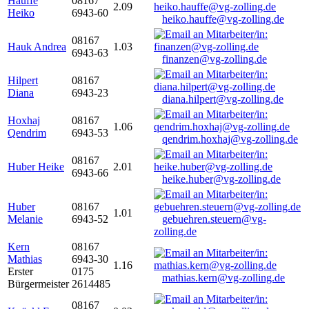
Hauffe
08167
2.09
Heiko
6943-60
heiko.hauffe@vg-zolling.de
08167
Hauk Andrea
1.03
6943-63
finanzen@vg-zolling.de
Hilpert
08167
Diana
6943-23
diana.hilpert@vg-zolling.de
Hoxhaj
08167
1.06
Qendrim
6943-53
qendrim.hoxhaj@vg-zolling.de
08167
Huber Heike
2.01
6943-66
heike.huber@vg-zolling.de
Huber
08167
1.01
Melanie
6943-52
gebuehren.steuern@vg-
zolling.de
Kern
08167
Mathias
6943-30
1.16
Erster
0175
mathias.kern@vg-zolling.de
Bürgermeister
2614485
08167