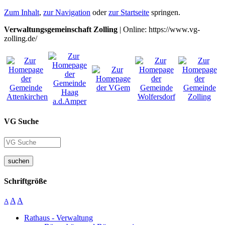
Zum Inhalt
,
zur Navigation
oder
zur Startseite
springen.
Verwaltungsgemeinschaft Zolling
| Online: https://www.vg-
zolling.de/
VG Suche
suchen
Schriftgröße
A
A
A
Rathaus - Verwaltung