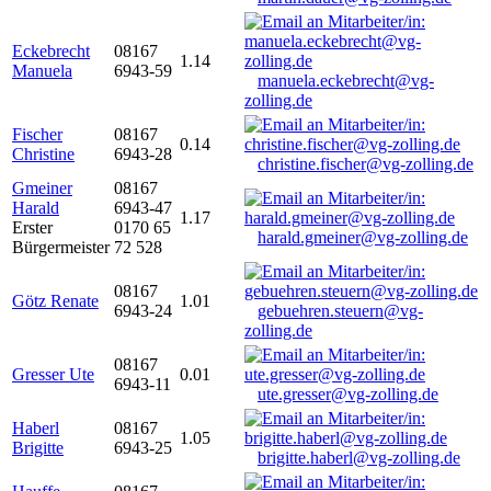
Eckebrecht
08167
1.14
Manuela
6943-59
manuela.eckebrecht@vg-
zolling.de
Fischer
08167
0.14
Christine
6943-28
christine.fischer@vg-zolling.de
Gmeiner
08167
Harald
6943-47
1.17
Erster
0170 65
harald.gmeiner@vg-zolling.de
Bürgermeister
72 528
08167
Götz Renate
1.01
6943-24
gebuehren.steuern@vg-
zolling.de
08167
Gresser Ute
0.01
6943-11
ute.gresser@vg-zolling.de
Haberl
08167
1.05
Brigitte
6943-25
brigitte.haberl@vg-zolling.de