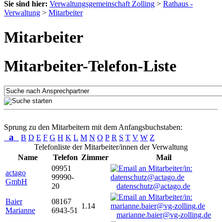
Sie sind hier:
Verwaltungsgemeinschaft Zolling
>
Rathaus -
Verwaltung
>
Mitarbeiter
Mitarbeiter
Mitarbeiter-Telefon-Liste
Sprung zu den Mitarbeitern mit dem Anfangsbuchstaben:
a
B
D
E
F
G
H
K
L
M
N
O
P
R
S
T
V
W
Z
Telefonliste der Mitarbeiter/innen der Verwaltung
Name
Telefon
Zimmer
Mail
09951
actago
99990-
GmbH
20
datenschutz@actago.de
Baier
08167
1.14
Marianne
6943-51
marianne.baier@vg-zolling.de