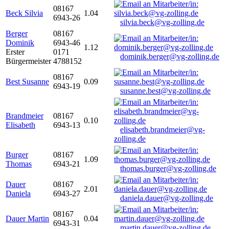
08167
Beck Silvia
1.04
6943-26
silvia.beck@vg-zolling.de
Berger
08167
Dominik
6943-46
1.12
Erster
0171
dominik.berger@vg-zolling.de
Bürgermeister
4788152
08167
Best Susanne
0.09
6943-19
susanne.best@vg-zolling.de
Brandmeier
08167
0.10
Elisabeth
6943-13
elisabeth.brandmeier@vg-
zolling.de
Burger
08167
1.09
Thomas
6943-21
thomas.burger@vg-zolling.de
Dauer
08167
2.01
Daniela
6943-27
daniela.dauer@vg-zolling.de
08167
Dauer Martin
0.04
6943-31
martin.dauer@vg-zolling.de