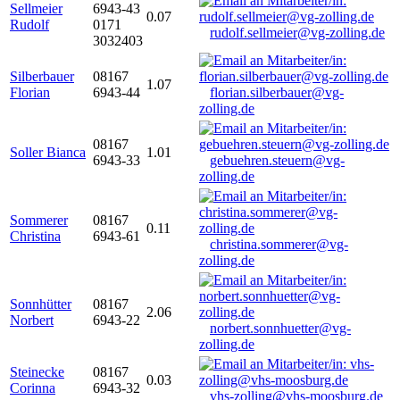
Sellmeier
6943-43
0.07
Rudolf
0171
rudolf.sellmeier@vg-zolling.de
3032403
Silberbauer
08167
1.07
Florian
6943-44
florian.silberbauer@vg-
zolling.de
08167
Soller Bianca
1.01
6943-33
gebuehren.steuern@vg-
zolling.de
Sommerer
08167
0.11
Christina
6943-61
christina.sommerer@vg-
zolling.de
Sonnhütter
08167
2.06
Norbert
6943-22
norbert.sonnhuetter@vg-
zolling.de
Steinecke
08167
0.03
Corinna
6943-32
vhs-zolling@vhs-moosburg.de