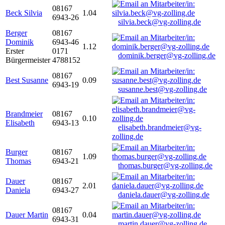
08167
Beck Silvia
1.04
6943-26
silvia.beck@vg-zolling.de
Berger
08167
Dominik
6943-46
1.12
Erster
0171
dominik.berger@vg-zolling.de
Bürgermeister
4788152
08167
Best Susanne
0.09
6943-19
susanne.best@vg-zolling.de
Brandmeier
08167
0.10
Elisabeth
6943-13
elisabeth.brandmeier@vg-
zolling.de
Burger
08167
1.09
Thomas
6943-21
thomas.burger@vg-zolling.de
Dauer
08167
2.01
Daniela
6943-27
daniela.dauer@vg-zolling.de
08167
Dauer Martin
0.04
6943-31
martin.dauer@vg-zolling.de