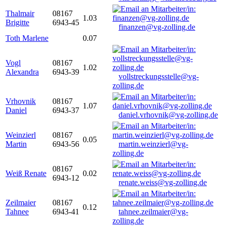
Thalmair
08167
1.03
Brigitte
6943-45
finanzen@vg-zolling.de
Toth Marlene
0.07
Vogl
08167
1.02
Alexandra
6943-39
vollstreckungsstelle@vg-
zolling.de
Vrhovnik
08167
1.07
Daniel
6943-37
daniel.vrhovnik@vg-zolling.de
Weinzierl
08167
0.05
Martin
6943-56
martin.weinzierl@vg-
zolling.de
08167
Weiß Renate
0.02
6943-12
renate.weiss@vg-zolling.de
Zeilmaier
08167
0.12
Tahnee
6943-41
tahnee.zeilmaier@vg-
zolling.de