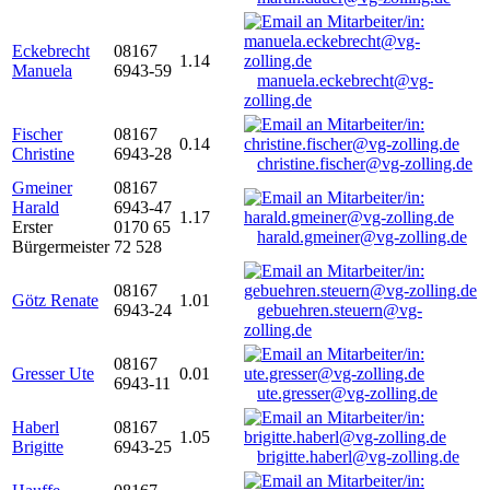
Eckebrecht
08167
1.14
Manuela
6943-59
manuela.eckebrecht@vg-
zolling.de
Fischer
08167
0.14
Christine
6943-28
christine.fischer@vg-zolling.de
Gmeiner
08167
Harald
6943-47
1.17
Erster
0170 65
harald.gmeiner@vg-zolling.de
Bürgermeister
72 528
08167
Götz Renate
1.01
6943-24
gebuehren.steuern@vg-
zolling.de
08167
Gresser Ute
0.01
6943-11
ute.gresser@vg-zolling.de
Haberl
08167
1.05
Brigitte
6943-25
brigitte.haberl@vg-zolling.de