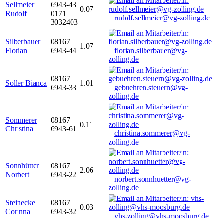
Sellmeier
6943-43
0.07
Rudolf
0171
rudolf.sellmeier@vg-zolling.de
3032403
Silberbauer
08167
1.07
Florian
6943-44
florian.silberbauer@vg-
zolling.de
08167
Soller Bianca
1.01
6943-33
gebuehren.steuern@vg-
zolling.de
Sommerer
08167
0.11
Christina
6943-61
christina.sommerer@vg-
zolling.de
Sonnhütter
08167
2.06
Norbert
6943-22
norbert.sonnhuetter@vg-
zolling.de
Steinecke
08167
0.03
Corinna
6943-32
vhs-zolling@vhs-moosburg.de