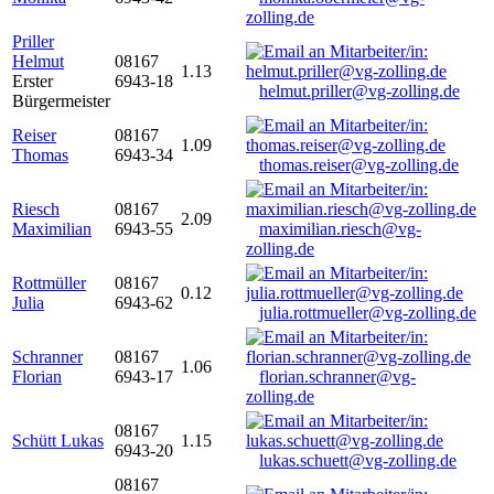
zolling.de
Priller
Helmut
08167
1.13
Erster
6943-18
helmut.priller@vg-zolling.de
Bürgermeister
Reiser
08167
1.09
Thomas
6943-34
thomas.reiser@vg-zolling.de
Riesch
08167
2.09
Maximilian
6943-55
maximilian.riesch@vg-
zolling.de
Rottmüller
08167
0.12
Julia
6943-62
julia.rottmueller@vg-zolling.de
Schranner
08167
1.06
Florian
6943-17
florian.schranner@vg-
zolling.de
08167
Schütt Lukas
1.15
6943-20
lukas.schuett@vg-zolling.de
08167