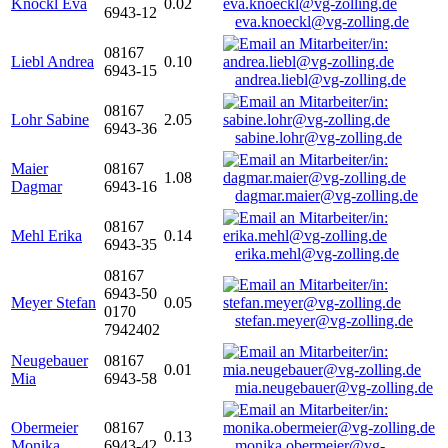
Knöckl Eva
0.02
6943-12
eva.knoeckl@vg-zolling.de
08167
Liebl Andrea
0.10
6943-15
andrea.liebl@vg-zolling.de
08167
Lohr Sabine
2.05
6943-36
sabine.lohr@vg-zolling.de
Maier
08167
1.08
Dagmar
6943-16
dagmar.maier@vg-zolling.de
08167
Mehl Erika
0.14
6943-35
erika.mehl@vg-zolling.de
08167
6943-50
Meyer Stefan
0.05
0170
stefan.meyer@vg-zolling.de
7942402
Neugebauer
08167
0.01
Mia
6943-58
mia.neugebauer@vg-zolling.de
Obermeier
08167
0.13
Monika
6943-42
monika.obermeier@vg-