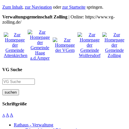
Zum Inhalt
,
zur Navigation
oder
zur Startseite
springen.
Verwaltungsgemeinschaft Zolling
| Online: https://www.vg-
zolling.de/
VG Suche
suchen
Schriftgröße
A
A
A
Rathaus - Verwaltung