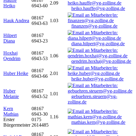
Hauffe
08167
2.09
Heiko
6943-60
heiko.hauffe@vg-zolling.de
08167
Hauk Andrea
1.03
6943-63
finanzen@vg-zolling.de
Hilpert
08167
Diana
6943-23
diana.hilpert@vg-zolling.de
Hoxhaj
08167
1.06
Qendrim
6943-53
qendrim.hoxhaj@vg-zolling.de
08167
Huber Heike
2.01
6943-66
heike.huber@vg-zolling.de
Huber
08167
1.01
Melanie
6943-52
gebuehren.steuern@vg-
zolling.de
Kern
08167
Mathias
6943-30
1.16
Erster
0175
mathias.kern@vg-zolling.de
Bürgermeister
2614485
08167