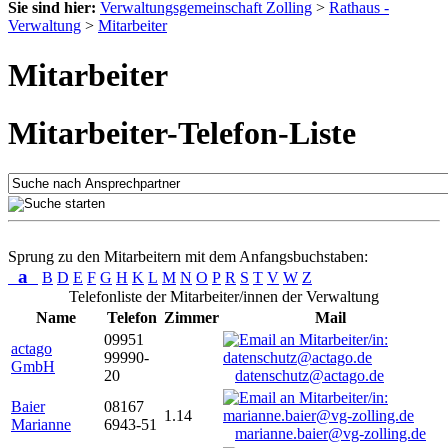
Sie sind hier:
Verwaltungsgemeinschaft Zolling
>
Rathaus -
Verwaltung
>
Mitarbeiter
Mitarbeiter
Mitarbeiter-Telefon-Liste
Sprung zu den Mitarbeitern mit dem Anfangsbuchstaben:
a
B
D
E
F
G
H
K
L
M
N
O
P
R
S
T
V
W
Z
Telefonliste der Mitarbeiter/innen der Verwaltung
Name
Telefon
Zimmer
Mail
09951
actago
99990-
GmbH
20
datenschutz@actago.de
Baier
08167
1.14
Marianne
6943-51
marianne.baier@vg-zolling.de