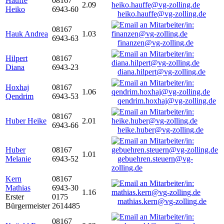
Hauffe
08167
2.09
Heiko
6943-60
heiko.hauffe@vg-zolling.de
08167
Hauk Andrea
1.03
6943-63
finanzen@vg-zolling.de
Hilpert
08167
Diana
6943-23
diana.hilpert@vg-zolling.de
Hoxhaj
08167
1.06
Qendrim
6943-53
qendrim.hoxhaj@vg-zolling.de
08167
Huber Heike
2.01
6943-66
heike.huber@vg-zolling.de
Huber
08167
1.01
Melanie
6943-52
gebuehren.steuern@vg-
zolling.de
Kern
08167
Mathias
6943-30
1.16
Erster
0175
mathias.kern@vg-zolling.de
Bürgermeister
2614485
08167