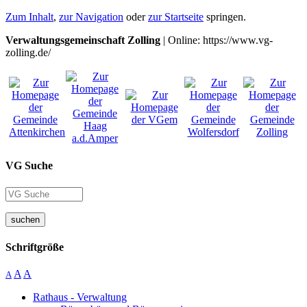
Zum Inhalt
,
zur Navigation
oder
zur Startseite
springen.
Verwaltungsgemeinschaft Zolling
| Online: https://www.vg-
zolling.de/
VG Suche
suchen
Schriftgröße
A
A
A
Rathaus - Verwaltung