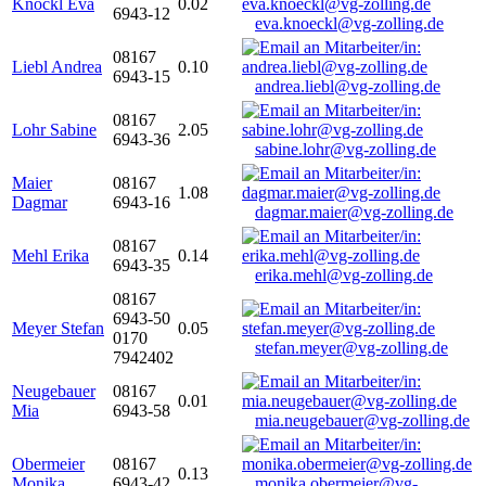
Knöckl Eva
0.02
6943-12
eva.knoeckl@vg-zolling.de
08167
Liebl Andrea
0.10
6943-15
andrea.liebl@vg-zolling.de
08167
Lohr Sabine
2.05
6943-36
sabine.lohr@vg-zolling.de
Maier
08167
1.08
Dagmar
6943-16
dagmar.maier@vg-zolling.de
08167
Mehl Erika
0.14
6943-35
erika.mehl@vg-zolling.de
08167
6943-50
Meyer Stefan
0.05
0170
stefan.meyer@vg-zolling.de
7942402
Neugebauer
08167
0.01
Mia
6943-58
mia.neugebauer@vg-zolling.de
Obermeier
08167
0.13
Monika
6943-42
monika.obermeier@vg-