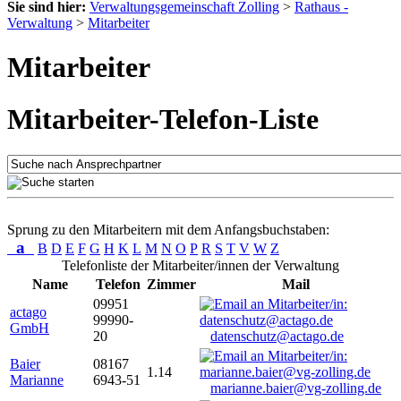
Sie sind hier:
Verwaltungsgemeinschaft Zolling
>
Rathaus -
Verwaltung
>
Mitarbeiter
Mitarbeiter
Mitarbeiter-Telefon-Liste
Sprung zu den Mitarbeitern mit dem Anfangsbuchstaben:
a
B
D
E
F
G
H
K
L
M
N
O
P
R
S
T
V
W
Z
Telefonliste der Mitarbeiter/innen der Verwaltung
Name
Telefon
Zimmer
Mail
09951
actago
99990-
GmbH
20
datenschutz@actago.de
Baier
08167
1.14
Marianne
6943-51
marianne.baier@vg-zolling.de