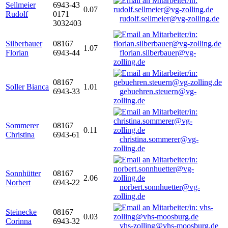
Sellmeier
6943-43
0.07
Rudolf
0171
rudolf.sellmeier@vg-zolling.de
3032403
Silberbauer
08167
1.07
Florian
6943-44
florian.silberbauer@vg-
zolling.de
08167
Soller Bianca
1.01
6943-33
gebuehren.steuern@vg-
zolling.de
Sommerer
08167
0.11
Christina
6943-61
christina.sommerer@vg-
zolling.de
Sonnhütter
08167
2.06
Norbert
6943-22
norbert.sonnhuetter@vg-
zolling.de
Steinecke
08167
0.03
Corinna
6943-32
vhs-zolling@vhs-moosburg.de