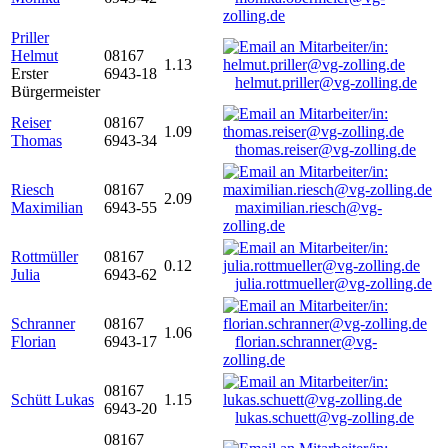
zolling.de
Priller
Helmut
08167
1.13
Erster
6943-18
helmut.priller@vg-zolling.de
Bürgermeister
Reiser
08167
1.09
Thomas
6943-34
thomas.reiser@vg-zolling.de
Riesch
08167
2.09
Maximilian
6943-55
maximilian.riesch@vg-
zolling.de
Rottmüller
08167
0.12
Julia
6943-62
julia.rottmueller@vg-zolling.de
Schranner
08167
1.06
Florian
6943-17
florian.schranner@vg-
zolling.de
08167
Schütt Lukas
1.15
6943-20
lukas.schuett@vg-zolling.de
08167