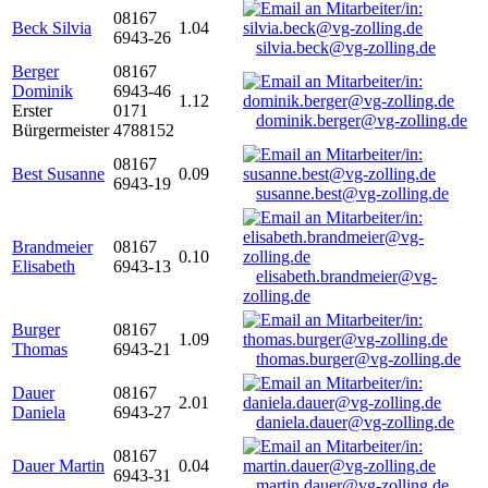
08167
Beck Silvia
1.04
6943-26
silvia.beck@vg-zolling.de
Berger
08167
Dominik
6943-46
1.12
Erster
0171
dominik.berger@vg-zolling.de
Bürgermeister
4788152
08167
Best Susanne
0.09
6943-19
susanne.best@vg-zolling.de
Brandmeier
08167
0.10
Elisabeth
6943-13
elisabeth.brandmeier@vg-
zolling.de
Burger
08167
1.09
Thomas
6943-21
thomas.burger@vg-zolling.de
Dauer
08167
2.01
Daniela
6943-27
daniela.dauer@vg-zolling.de
08167
Dauer Martin
0.04
6943-31
martin.dauer@vg-zolling.de