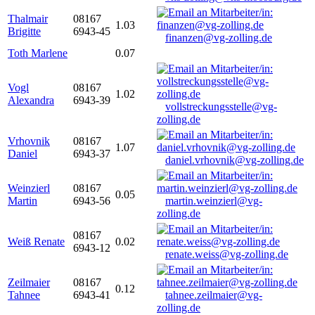
Thalmair
08167
1.03
Brigitte
6943-45
finanzen@vg-zolling.de
Toth Marlene
0.07
Vogl
08167
1.02
Alexandra
6943-39
vollstreckungsstelle@vg-
zolling.de
Vrhovnik
08167
1.07
Daniel
6943-37
daniel.vrhovnik@vg-zolling.de
Weinzierl
08167
0.05
Martin
6943-56
martin.weinzierl@vg-
zolling.de
08167
Weiß Renate
0.02
6943-12
renate.weiss@vg-zolling.de
Zeilmaier
08167
0.12
Tahnee
6943-41
tahnee.zeilmaier@vg-
zolling.de