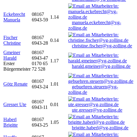
Eckebrecht
08167
1.14
Manuela
6943-59
manuela.eckebrecht@vg-
zolling.de
Fischer
08167
0.14
Christine
6943-28
christine.fischer@vg-zolling.de
Gmeiner
08167
Harald
6943-47
1.17
Erster
0170 65
harald.gmeiner@vg-zolling.de
Bürgermeister
72 528
08167
Götz Renate
1.01
6943-24
gebuehren.steuern@vg-
zolling.de
08167
Gresser Ute
0.01
6943-11
ute.gresser@vg-zolling.de
Haberl
08167
1.05
Brigitte
6943-25
brigitte.haberl@vg-zolling.de