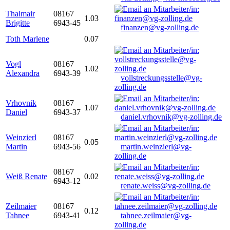
Thalmair
08167
1.03
Brigitte
6943-45
finanzen@vg-zolling.de
Toth Marlene
0.07
Vogl
08167
1.02
Alexandra
6943-39
vollstreckungsstelle@vg-
zolling.de
Vrhovnik
08167
1.07
Daniel
6943-37
daniel.vrhovnik@vg-zolling.de
Weinzierl
08167
0.05
Martin
6943-56
martin.weinzierl@vg-
zolling.de
08167
Weiß Renate
0.02
6943-12
renate.weiss@vg-zolling.de
Zeilmaier
08167
0.12
Tahnee
6943-41
tahnee.zeilmaier@vg-
zolling.de