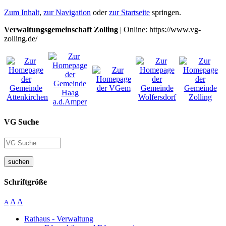
Zum Inhalt
,
zur Navigation
oder
zur Startseite
springen.
Verwaltungsgemeinschaft Zolling
| Online: https://www.vg-
zolling.de/
VG Suche
suchen
Schriftgröße
A
A
A
Rathaus - Verwaltung