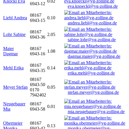
Knöckl Eva
0.02
6943-12
eva.knoeckl@vg-zolling.de
08167
Liebl Andrea
0.10
6943-15
andrea.liebl@vg-zolling.de
08167
Lohr Sabine
2.05
6943-36
sabine.lohr@vg-zolling.de
Maier
08167
1.08
Dagmar
6943-16
dagmar.maier@vg-zolling.de
08167
Mehl Erika
0.14
6943-35
erika.mehl@vg-zolling.de
08167
6943-50
Meyer Stefan
0.05
0170
stefan.meyer@vg-zolling.de
7942402
Neugebauer
08167
0.01
Mia
6943-58
mia.neugebauer@vg-zolling.de
Obermeier
08167
0.13
Monika
6943-42
monika.obermeier@vg-