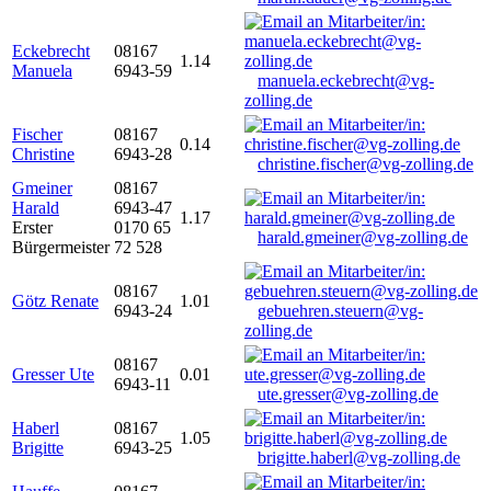
Eckebrecht
08167
1.14
Manuela
6943-59
manuela.eckebrecht@vg-
zolling.de
Fischer
08167
0.14
Christine
6943-28
christine.fischer@vg-zolling.de
Gmeiner
08167
Harald
6943-47
1.17
Erster
0170 65
harald.gmeiner@vg-zolling.de
Bürgermeister
72 528
08167
Götz Renate
1.01
6943-24
gebuehren.steuern@vg-
zolling.de
08167
Gresser Ute
0.01
6943-11
ute.gresser@vg-zolling.de
Haberl
08167
1.05
Brigitte
6943-25
brigitte.haberl@vg-zolling.de