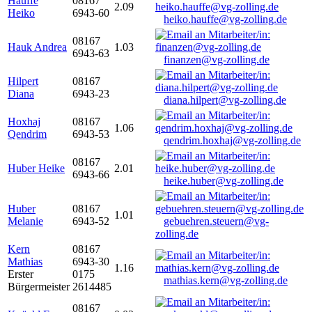
Hauffe
08167
2.09
Heiko
6943-60
heiko.hauffe@vg-zolling.de
08167
Hauk Andrea
1.03
6943-63
finanzen@vg-zolling.de
Hilpert
08167
Diana
6943-23
diana.hilpert@vg-zolling.de
Hoxhaj
08167
1.06
Qendrim
6943-53
qendrim.hoxhaj@vg-zolling.de
08167
Huber Heike
2.01
6943-66
heike.huber@vg-zolling.de
Huber
08167
1.01
Melanie
6943-52
gebuehren.steuern@vg-
zolling.de
Kern
08167
Mathias
6943-30
1.16
Erster
0175
mathias.kern@vg-zolling.de
Bürgermeister
2614485
08167