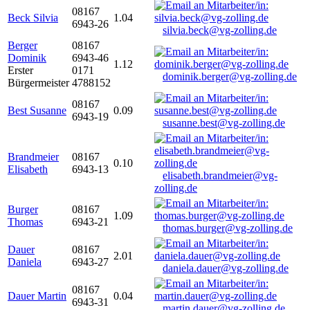
08167
Beck Silvia
1.04
6943-26
silvia.beck@vg-zolling.de
Berger
08167
Dominik
6943-46
1.12
Erster
0171
dominik.berger@vg-zolling.de
Bürgermeister
4788152
08167
Best Susanne
0.09
6943-19
susanne.best@vg-zolling.de
Brandmeier
08167
0.10
Elisabeth
6943-13
elisabeth.brandmeier@vg-
zolling.de
Burger
08167
1.09
Thomas
6943-21
thomas.burger@vg-zolling.de
Dauer
08167
2.01
Daniela
6943-27
daniela.dauer@vg-zolling.de
08167
Dauer Martin
0.04
6943-31
martin.dauer@vg-zolling.de