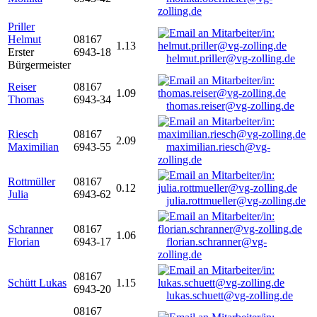
zolling.de
Priller
Helmut
08167
1.13
Erster
6943-18
helmut.priller@vg-zolling.de
Bürgermeister
Reiser
08167
1.09
Thomas
6943-34
thomas.reiser@vg-zolling.de
Riesch
08167
2.09
Maximilian
6943-55
maximilian.riesch@vg-
zolling.de
Rottmüller
08167
0.12
Julia
6943-62
julia.rottmueller@vg-zolling.de
Schranner
08167
1.06
Florian
6943-17
florian.schranner@vg-
zolling.de
08167
Schütt Lukas
1.15
6943-20
lukas.schuett@vg-zolling.de
08167