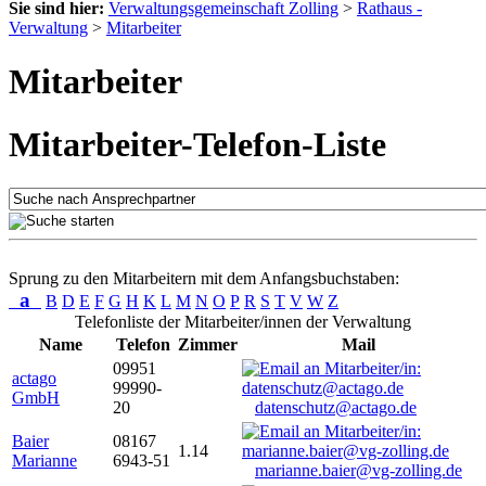
Sie sind hier:
Verwaltungsgemeinschaft Zolling
>
Rathaus -
Verwaltung
>
Mitarbeiter
Mitarbeiter
Mitarbeiter-Telefon-Liste
Sprung zu den Mitarbeitern mit dem Anfangsbuchstaben:
a
B
D
E
F
G
H
K
L
M
N
O
P
R
S
T
V
W
Z
Telefonliste der Mitarbeiter/innen der Verwaltung
Name
Telefon
Zimmer
Mail
09951
actago
99990-
GmbH
20
datenschutz@actago.de
Baier
08167
1.14
Marianne
6943-51
marianne.baier@vg-zolling.de