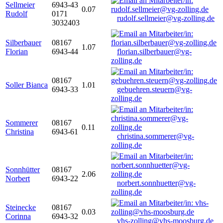
Sellmeier
6943-43
0.07
Rudolf
0171
rudolf.sellmeier@vg-zolling.de
3032403
Silberbauer
08167
1.07
Florian
6943-44
florian.silberbauer@vg-
zolling.de
08167
Soller Bianca
1.01
6943-33
gebuehren.steuern@vg-
zolling.de
Sommerer
08167
0.11
Christina
6943-61
christina.sommerer@vg-
zolling.de
Sonnhütter
08167
2.06
Norbert
6943-22
norbert.sonnhuetter@vg-
zolling.de
Steinecke
08167
0.03
Corinna
6943-32
vhs-zolling@vhs-moosburg.de