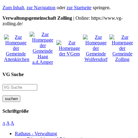
Zum Inhalt
,
zur Navigation
oder
zur Startseite
springen.
Verwaltungsgemeinschaft Zolling
| Online: https://www.vg-
zolling.de/
VG Suche
suchen
Schriftgröße
A
A
A
Rathaus - Verwaltung