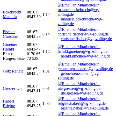
Eckebrecht
08167
1.14
Manuela
6943-59
manuela.eckebrecht@vg-
zolling.de
Fischer
08167
0.14
Christine
6943-28
christine.fischer@vg-zolling.de
Gmeiner
08167
Harald
6943-47
1.17
Erster
0170 65
harald.gmeiner@vg-zolling.de
Bürgermeister
72 528
08167
Götz Renate
1.01
6943-24
gebuehren.steuern@vg-
zolling.de
08167
Gresser Ute
0.01
6943-11
ute.gresser@vg-zolling.de
Haberl
08167
1.05
Brigitte
6943-25
brigitte.haberl@vg-zolling.de