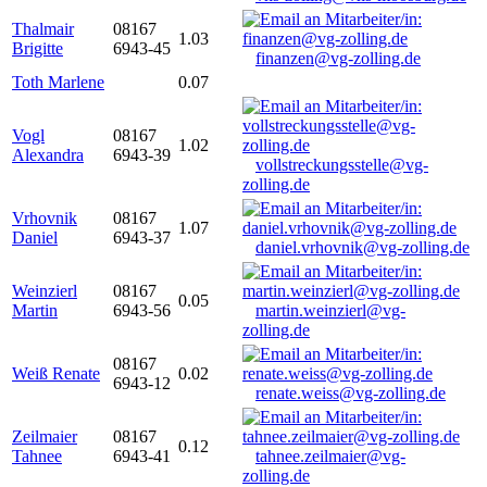
Thalmair
08167
1.03
Brigitte
6943-45
finanzen@vg-zolling.de
Toth Marlene
0.07
Vogl
08167
1.02
Alexandra
6943-39
vollstreckungsstelle@vg-
zolling.de
Vrhovnik
08167
1.07
Daniel
6943-37
daniel.vrhovnik@vg-zolling.de
Weinzierl
08167
0.05
Martin
6943-56
martin.weinzierl@vg-
zolling.de
08167
Weiß Renate
0.02
6943-12
renate.weiss@vg-zolling.de
Zeilmaier
08167
0.12
Tahnee
6943-41
tahnee.zeilmaier@vg-
zolling.de