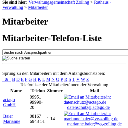
Sie sind hier:
Verwaltungsgemeinschaft Zolling
>
Rathaus -
Verwaltung
>
Mitarbeiter
Mitarbeiter
Mitarbeiter-Telefon-Liste
Sprung zu den Mitarbeitern mit dem Anfangsbuchstaben:
a
B
D
E
F
G
H
K
L
M
N
O
P
R
S
T
V
W
Z
Telefonliste der Mitarbeiter/innen der Verwaltung
Name
Telefon
Zimmer
Mail
09951
actago
99990-
GmbH
20
datenschutz@actago.de
Baier
08167
1.14
Marianne
6943-51
marianne.baier@vg-zolling.de