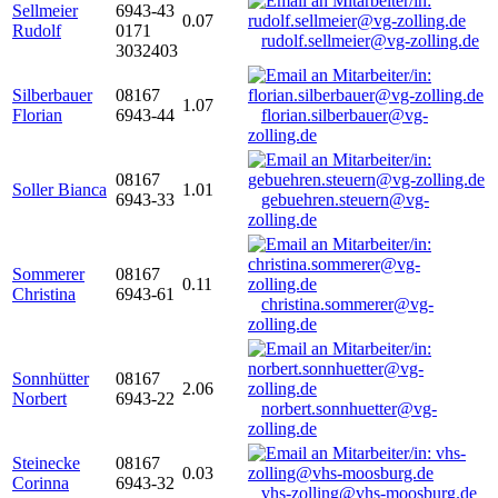
Sellmeier
6943-43
0.07
Rudolf
0171
rudolf.sellmeier@vg-zolling.de
3032403
Silberbauer
08167
1.07
Florian
6943-44
florian.silberbauer@vg-
zolling.de
08167
Soller Bianca
1.01
6943-33
gebuehren.steuern@vg-
zolling.de
Sommerer
08167
0.11
Christina
6943-61
christina.sommerer@vg-
zolling.de
Sonnhütter
08167
2.06
Norbert
6943-22
norbert.sonnhuetter@vg-
zolling.de
Steinecke
08167
0.03
Corinna
6943-32
vhs-zolling@vhs-moosburg.de