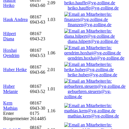
Hauffe
08167
2.09
Heiko
6943-60
heiko.hauffe@vg-zolling.de
08167
Hauk Andrea
1.03
6943-63
finanzen@vg-zolling.de
Hilpert
08167
Diana
6943-23
diana.hilpert@vg-zolling.de
Hoxhaj
08167
1.06
Qendrim
6943-53
qendrim.hoxhaj@vg-zolling.de
08167
Huber Heike
2.01
6943-66
heike.huber@vg-zolling.de
Huber
08167
1.01
Melanie
6943-52
gebuehren.steuern@vg-
zolling.de
Kern
08167
Mathias
6943-30
1.16
Erster
0175
mathias.kern@vg-zolling.de
Bürgermeister
2614485
08167