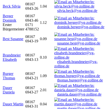
08167
Beck Silvia
1.04
6943-26
silvia.beck@vg-zolling.de
Berger
08167
Dominik
6943-46
1.12
Erster
0171
dominik.berger@vg-zolling.de
Bürgermeister
4788152
08167
Best Susanne
0.09
6943-19
susanne.best@vg-zolling.de
Brandmeier
08167
0.10
Elisabeth
6943-13
elisabeth.brandmeier@vg-
zolling.de
Burger
08167
1.09
Thomas
6943-21
thomas.burger@vg-zolling.de
Dauer
08167
2.01
Daniela
6943-27
daniela.dauer@vg-zolling.de
08167
Dauer Martin
0.04
6943-31
martin.dauer@vg-zolling.de