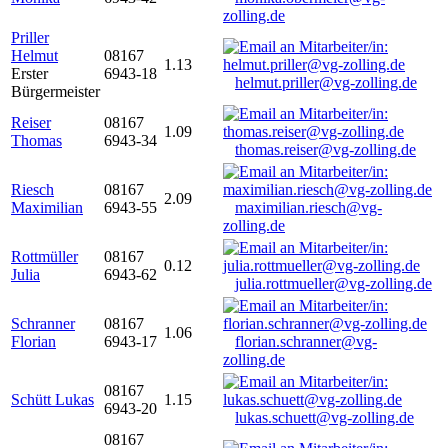
zolling.de
Priller
Helmut
08167
1.13
Erster
6943-18
helmut.priller@vg-zolling.de
Bürgermeister
Reiser
08167
1.09
Thomas
6943-34
thomas.reiser@vg-zolling.de
Riesch
08167
2.09
Maximilian
6943-55
maximilian.riesch@vg-
zolling.de
Rottmüller
08167
0.12
Julia
6943-62
julia.rottmueller@vg-zolling.de
Schranner
08167
1.06
Florian
6943-17
florian.schranner@vg-
zolling.de
08167
Schütt Lukas
1.15
6943-20
lukas.schuett@vg-zolling.de
08167