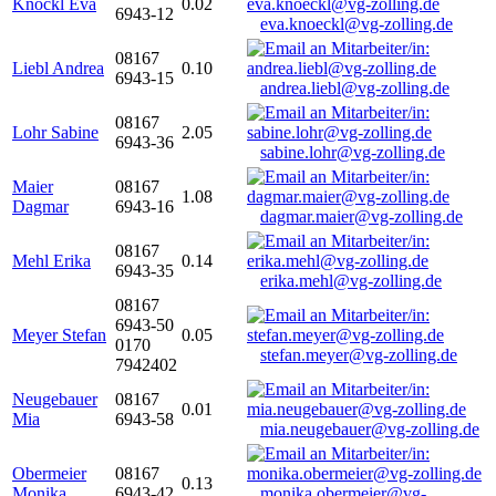
Knöckl Eva
0.02
6943-12
eva.knoeckl@vg-zolling.de
08167
Liebl Andrea
0.10
6943-15
andrea.liebl@vg-zolling.de
08167
Lohr Sabine
2.05
6943-36
sabine.lohr@vg-zolling.de
Maier
08167
1.08
Dagmar
6943-16
dagmar.maier@vg-zolling.de
08167
Mehl Erika
0.14
6943-35
erika.mehl@vg-zolling.de
08167
6943-50
Meyer Stefan
0.05
0170
stefan.meyer@vg-zolling.de
7942402
Neugebauer
08167
0.01
Mia
6943-58
mia.neugebauer@vg-zolling.de
Obermeier
08167
0.13
Monika
6943-42
monika.obermeier@vg-