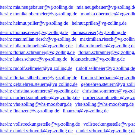
mia.neugebauer@vg-zolling.d
monika.obermeier@vg-zolli
helmut.priller@vg-zolling.de
thomas.reiser@vg-zolling.de
maximilian.riesch@vg-zollin
julia.rottmueller@vg-zolling.d
florian.schranner@vg-zolling
lukas.schuett@vg-zolling.de
rudolf.sellmeier@vg-zolling.de
florian.silberbauer@vg-zolli
gebuehren.steuern@vg-zolli
christina.sommerer@vg-zol
norbert.sonnhuetter@vg-zo
vhs-zolling@vhs-moosburg.de
finanzen@vg-zolling.de
vollstreckungsstelle@vg-zo
daniel.vrhovnik@vg-zolling.d