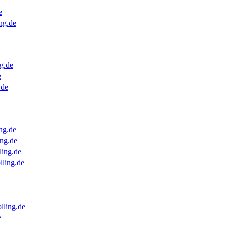
e
ng.de
g.de
e
.de
ng.de
ng.de
ling.de
lling.de
lling.de
e