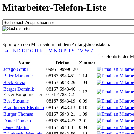
Mitarbeiter-Telefon-Liste
Sprung zu den Mitarbeitern mit dem Anfangsbuchstaben:
a
B
D
E
F
G
H
K
L
M
N
O
P
R
S
T
V
W
Z
Telefonliste der M
Name
Telefon
Zimmer
actago GmbH
09951 99990-20
Baier Marianne
08167 6943-51
1.14
Beck Silvia
08167 6943-26
1.04
Berger Dominik
08167 6943-46
1.12
Erster Bürgermeister
0171 4788152
Best Susanne
08167 6943-19
0.09
Brandmeier Elisabeth
08167 6943-13
0.10
Burger Thomas
08167 6943-21
1.09
Dauer Daniela
08167 6943-27
2.01
Dauer Martin
08167 6943-31
0.04
Eckebrecht Manuela
08167 6943-59
1.14