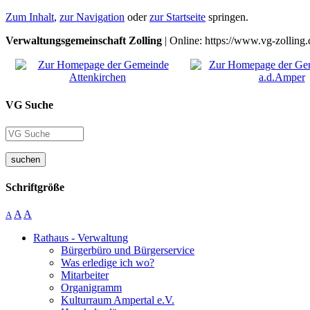
Zum Inhalt
,
zur Navigation
oder
zur Startseite
springen.
Verwaltungsgemeinschaft Zolling
| Online: https://www.vg-zolling.
VG Suche
suchen
Schriftgröße
A
A
A
Rathaus - Verwaltung
Bürgerbüro und Bürgerservice
Was erledige ich wo?
Mitarbeiter
Organigramm
Kulturraum Ampertal e.V.