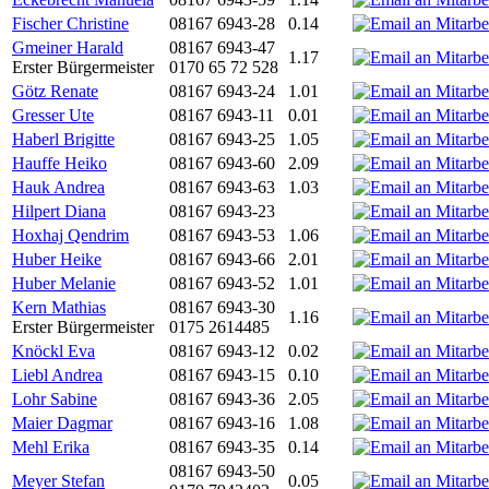
Fischer Christine
08167 6943-28
0.14
Gmeiner Harald
08167 6943-47
1.17
Erster Bürgermeister
0170 65 72 528
Götz Renate
08167 6943-24
1.01
Gresser Ute
08167 6943-11
0.01
Haberl Brigitte
08167 6943-25
1.05
Hauffe Heiko
08167 6943-60
2.09
Hauk Andrea
08167 6943-63
1.03
Hilpert Diana
08167 6943-23
Hoxhaj Qendrim
08167 6943-53
1.06
Huber Heike
08167 6943-66
2.01
Huber Melanie
08167 6943-52
1.01
Kern Mathias
08167 6943-30
1.16
Erster Bürgermeister
0175 2614485
Knöckl Eva
08167 6943-12
0.02
Liebl Andrea
08167 6943-15
0.10
Lohr Sabine
08167 6943-36
2.05
Maier Dagmar
08167 6943-16
1.08
Mehl Erika
08167 6943-35
0.14
08167 6943-50
Meyer Stefan
0.05