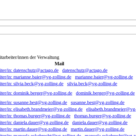
itarbeiter/innen der Verwaltung
Mail
datenschutz@actago.de
marianne.baier@vg-zolling.de
silvia.beck@vg-zolling.de
dominik.berger@vg-zolling.de
susanne.best@vg-zolling.de
elisabeth.brandmeier@vg-
thomas.burger@vg-zolling.de
daniela.dauer@vg-zolling.de
martin.dauer@vg-zolling.de
manuela.eckebrecht@vg-zo