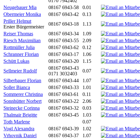
0170 7942402
Neugebauer Mia
08167 6943-58
0.01
Obermeier Monika
08167 6943-42
0.13
Priller Helmut
08167 6943-18
1.13
Erster Bürgermeister
Reiser Thomas
08167 6943-34
1.09
Riesch Maximilian
08167 6943-55
2.09
Rottmüller Julia
08167 6943-62
0.12
Schranner Florian
08167 6943-17
1.06
Schütt Lukas
08167 6943-20
1.15
08167 6943-43
Sellmeier Rudolf
0.07
0171 3032403
Silberbauer Florian
08167 6943-44
1.07
Soller Bianca
08167 6943-33
1.01
Sommerer Christina
08167 6943-61
0.11
Sonnhütter Norbert
08167 6943-22
2.06
Steinecke Corinna
08167 6943-32
0.03
Thalmair Brigitte
08167 6943-45
1.03
Toth Marlene
0.07
Vogl Alexandra
08167 6943-39
1.02
Vrhovnik Daniel
08167 6943-37
1.07