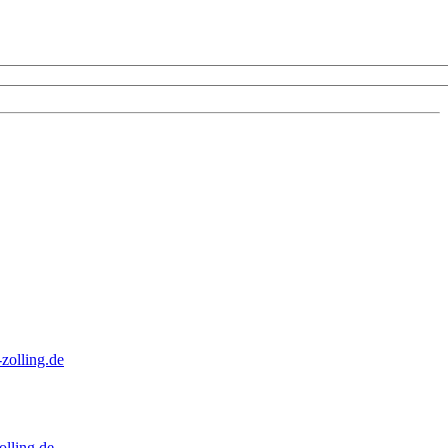
zolling.de
lling.de