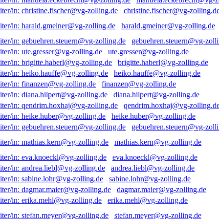
christine.fischer@vg-zolling.d
harald.gmeiner@vg-zolling.de
gebuehren.steuern@vg-zolli
ute.gresser@vg-zolling.de
brigitte.haberl@vg-zolling.de
heiko.hauffe@vg-zolling.de
finanzen@vg-zolling.de
diana.hilpert@vg-zolling.de
qendrim.hoxhaj@vg-zolling.d
heike.huber@vg-zolling.de
gebuehren.steuern@vg-zolli
mathias.kern@vg-zolling.de
eva.knoeckl@vg-zolling.de
andrea.liebl@vg-zolling.de
sabine.lohr@vg-zolling.de
dagmar.maier@vg-zolling.de
erika.mehl@vg-zolling.de
stefan.meyer@vg-zolling.de