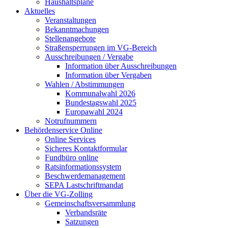
Haushaltspläne
Aktuelles
Veranstaltungen
Bekanntmachungen
Stellenangebote
Straßensperrungen im VG-Bereich
Ausschreibungen / Vergabe
Information über Ausschreibungen
Information über Vergaben
Wahlen / Abstimmungen
Kommunalwahl 2026
Bundestagswahl 2025
Europawahl 2024
Notrufnummern
Behördenservice Online
Online Services
Sicheres Kontaktformular
Fundbüro online
Ratsinformationssystem
Beschwerdemanagement
SEPA Lastschriftmandat
Über die VG-Zolling
Gemeinschaftsversammlung
Verbandsräte
Satzungen