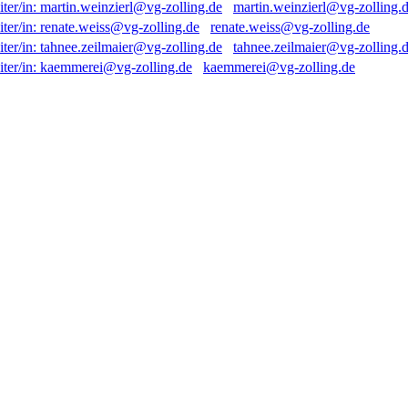
martin.weinzierl@vg-zolling.
renate.weiss@vg-zolling.de
tahnee.zeilmaier@vg-zolling.
kaemmerei@vg-zolling.de